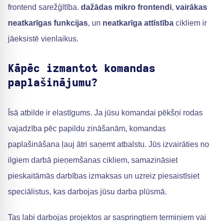
frontend sarežģītība.
dažādas mikro frontendi
,
vairākas
neatkarīgas funkcijas
, un
neatkarīga attīstība
cikliem ir
jāeksistē vienlaikus.
Kāpēc izmantot komandas
paplašinājumu?
Īsā atbilde ir elastīgums. Ja jūsu komandai pēkšņi rodas
vajadzība pēc papildu zināšanām, komandas
paplašināšana ļauj ātri saņemt atbalstu. Jūs izvairāties no
ilgiem darbā pieņemšanas cikliem, samazināsiet
pieskaitāmās darbības izmaksas un uzreiz piesaistīsiet
speciālistus, kas darbojas jūsu darba plūsmā.
Tas labi darbojas projektos ar saspringtiem termiņiem vai