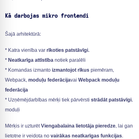
Kā darbojas mikro frontendi
Šajā arhitektūrā:
* Katra vienība var
rīkoties patstāvīgi.
*
Neatkarīga attīstība
notiek paralēli
* Komandas izmanto
izmantojot rīkus
piemēram,
Webpack,
moduļu federācija
vai
Webpack moduļu
federācija
* Uzņēmējdarbības mērķi tiek pārvērsti
strādāt patstāvīgi.
moduļi
Mērķis ir uzturēt
Viengabalaina lietotāja pieredze
, lai gan
lietotne ir veidota no
vairākas neatkarīgas funkcijas
.