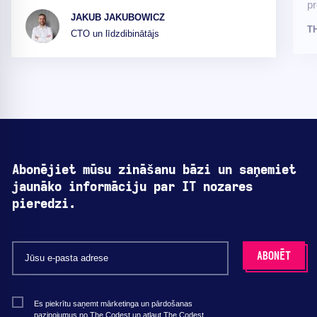
pr
JAKUB JAKUBOWICZ
T
CTO un līdzdibinātājs
Abonējiet mūsu zināšanu bāzi un saņemiet
jaunāko informāciju par IT nozares
pieredzi.
Es piekrītu saņemt mārketinga un pārdošanas
paziņojumus no The Codest un atļaut The Codest