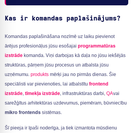
Kas ir komandas paplašinājums?
Komandas paplašināšana nozīmē uz laiku pievienot
ārējus profesionāļus jūsu esošajai
programmatūras
izstrāde
komanda. Viņi darbojas kā daļa no jūsu iekšējās
struktūras, pārņem jūsu procesus un atbalsta jūsu
uzņēmumu.
produkts
mērķi jau no pirmās dienas. Šie
speciālisti var pievienoties, lai atbalstītu
frontend
izstrāde
,
tīmekļa izstrāde
, infrastruktūras darbi,
QA
vai
sarežģītus arhitektūras uzdevumus, piemēram, būvniecību
mikro frontends
sistēmas.
Šī pieeja ir īpaši noderīga, ja tiek izmantota mūsdienu