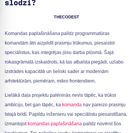
slodzi?
THECODEST
Komandas paplašināšana palīdz programmatūras
komandām ātri aizpildīt prasmju trūkumus, piesaistot
speciālistus, kas integrējas jūsu darba plūsmā. Šajā
rokasgrāmatā izskaidrots, kā tas atbalsta piegādi, uzlabo
izstrādes kapacitāti un lieliski sader ar modernām
arhitektūrām, piemēram, mikro frontendiem.
Lielākā daļa projektu palēninās nevis tāpēc, ka trūkst
ambīciju, bet gan tāpēc, ka
komanda
nav pareizo prasmju
īstajā brīdī. Papildu inženieru vai speciālistu piesaistīšana,
izmantojot
komandas paplašināšana
palīdz novērst šos