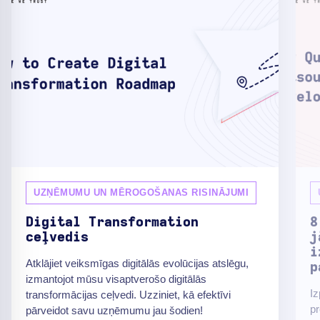
UZŅĒMUMU UN MĒROGOŠANAS RISINĀJUMI
Digital Transformation
8
ceļvedis
j
i
Atklājiet veiksmīgas digitālās evolūcijas atslēgu,
p
izmantojot mūsu visaptverošo digitālās
Iz
transformācijas ceļvedi. Uzziniet, kā efektīvi
pr
pārveidot savu uzņēmumu jau šodien!