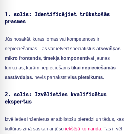
1. solis: Identificējiet trūkstošās
prasmes
Jūs nosakāt, kuras lomas vai kompetences ir
nepieciešamas. Tas var ietvert speciālistus
atsevišķas
mikro frontends
,
tīmekļa komponenti
vai jaunas
funkcijas, kurām nepieciešams
tikai nepieciešamās
sastāvdaļas.
nevis pārrakstīt
viss pieteikums
.
2. solis: Izvēlieties kvalificētus
ekspertus
Izvēlieties inženierus ar atbilstošu pieredzi un tādus, kas
kultūras ziņā saskan ar jūsu
iekšējā komanda
. Tas ir vēl