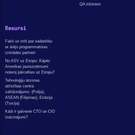
QA inženieri
Resursi
Fakti un mīti par sadarbību
ar ārējo programmatūras
izstrādes partneri
No ASV uz Eiropu: Kāpēc
Amerikas jaunuzņēmumi
nolemj pārcelties uz Eiropu?
Tehnoloģiju ārzonas
attīstības centra
salīdzinājums: (Polija),
ASEAN (Filipīnas), Eirāzija
(Turcija)
Kādi ir galvenie CTO un CIO
izaicinājumi?