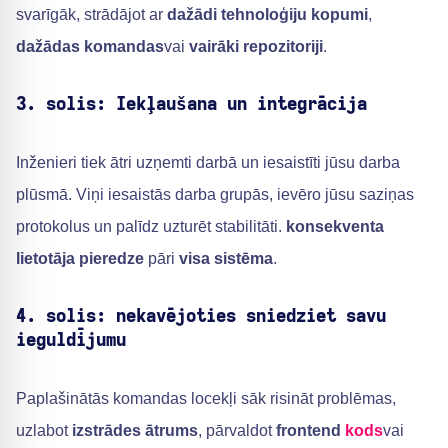
svarīgāk, strādājot ar
dažādi tehnoloģiju kopumi
,
dažādas komandas
vai
vairāki repozitoriji
.
3. solis: Iekļaušana un integrācija
Inženieri tiek ātri uzņemti darbā un iesaistīti jūsu darba
plūsmā. Viņi iesaistās darba grupās, ievēro jūsu saziņas
protokolus un palīdz uzturēt stabilitāti.
konsekventa
lietotāja pieredze
pāri
visa sistēma
.
4. solis: nekavējoties sniedziet savu
ieguldījumu
Paplašinātās komandas locekļi sāk risināt problēmas,
uzlabot
izstrādes ātrums
, pārvaldot
frontend
kods
vai