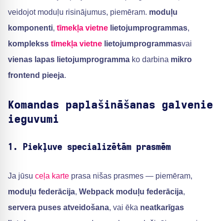
veidojot moduļu risinājumus, piemēram.
moduļu
komponenti
,
tīmekļa vietne
lietojumprogrammas
,
komplekss
tīmekļa vietne
lietojumprogrammas
vai
vienas lapas lietojumprogramma
ko darbina
mikro
frontend pieeja
.
Komandas paplašināšanas galvenie
ieguvumi
1. Piekļuve specializētām prasmēm
Ja jūsu
ceļa karte
prasa nišas prasmes — piemēram,
moduļu federācija
,
Webpack moduļu federācija
,
servera puses atveidošana
, vai ēka
neatkarīgas