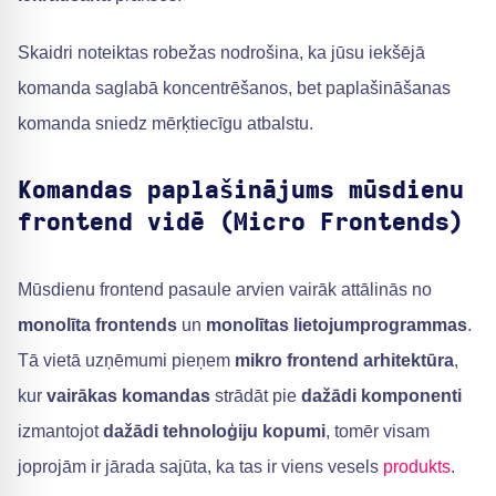
Skaidri noteiktas robežas nodrošina, ka jūsu iekšējā
komanda saglabā koncentrēšanos, bet paplašināšanas
komanda sniedz mērķtiecīgu atbalstu.
Komandas paplašinājums mūsdienu
frontend vidē (Micro Frontends)
Mūsdienu frontend pasaule arvien vairāk attālinās no
monolīta frontends
un
monolītas lietojumprogrammas
.
Tā vietā uzņēmumi pieņem
mikro frontend arhitektūra
,
kur
vairākas komandas
strādāt pie
dažādi komponenti
izmantojot
dažādi tehnoloģiju kopumi
, tomēr visam
joprojām ir jārada sajūta, ka tas ir viens vesels
produkts
.