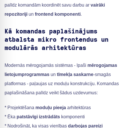
palīdz komandām koordinēt savu darbu ar
vairāki
repozitoriji
un
frontend komponenti
.
Kā komandas paplašinājums
atbalsta mikro frontendus un
modulārās arhitektūras
Modernās mērogojamās sistēmas - īpaši
mērogojamas
lietojumprogrammas
un
tīmekļa saskarne
-smagās
platformas - paļaujas uz moduļu konstrukciju. Komandas
paplašināšana palīdz veikt šādus uzdevumus:
* Projektēšana
moduļu pieeja
arhitektūras
* Ēka
patstāvīgi izstrādāts
komponenti
* Nodrošināt, ka visas vienības
darbojas pareizi