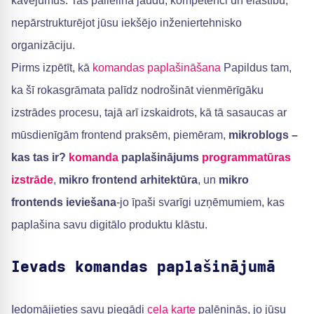
kavējumus. Tas palielina jaudu, kompetenci un elastību,
nepārstrukturējot jūsu iekšējo inženiertehnisko
organizāciju.
Pirms izpētīt, kā
komandas paplašināšana
Papildus tam,
ka šī rokasgrāmata palīdz nodrošināt vienmērīgāku
izstrādes procesu, tajā arī izskaidrots, kā tā sasaucas ar
mūsdienīgām frontend praksēm, piemēram,
mikroblogs –
kas tas ir?
komanda
paplašinājums
programmatūras
izstrāde
,
mikro frontend arhitektūra
, un
mikro
frontends ieviešana
-jo īpaši svarīgi uzņēmumiem, kas
paplašina savu digitālo produktu klāstu.
Ievads komandas paplašinājumā
Iedomājieties savu piegādi
ceļa karte
palēninās, jo jūsu