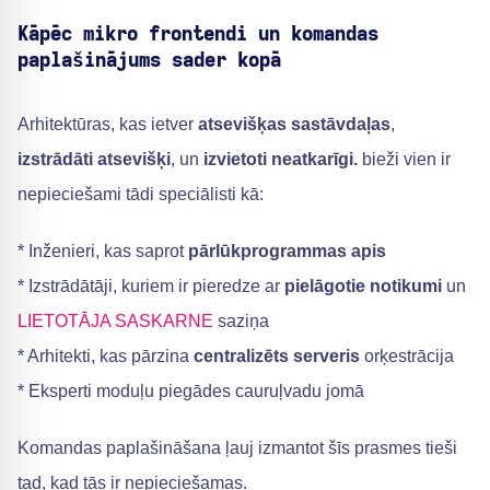
Kāpēc mikro frontendi un komandas
paplašinājums sader kopā
Arhitektūras, kas ietver
atsevišķas sastāvdaļas
,
izstrādāti atsevišķi
, un
izvietoti neatkarīgi.
bieži vien ir
nepieciešami tādi speciālisti kā:
* Inženieri, kas saprot
pārlūkprogrammas apis
* Izstrādātāji, kuriem ir pieredze ar
pielāgotie notikumi
un
LIETOTĀJA SASKARNE
saziņa
* Arhitekti, kas pārzina
centralizēts serveris
orķestrācija
* Eksperti moduļu piegādes cauruļvadu jomā
Komandas paplašināšana ļauj izmantot šīs prasmes tieši
tad, kad tās ir nepieciešamas.