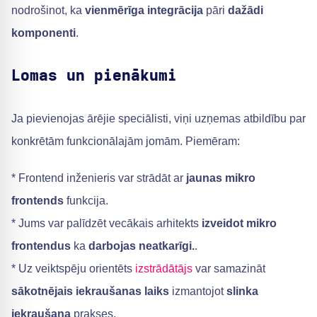
nodrošinot, ka
vienmērīga integrācija
pāri
dažādi
komponenti
.
Lomas un pienākumi
Ja pievienojas ārējie speciālisti, viņi uzņemas atbildību par
konkrētām funkcionālajām jomām. Piemēram:
* Frontend inženieris var strādāt ar
jaunas mikro
frontends
funkcija.
* Jums var palīdzēt vecākais arhitekts
izveidot mikro
frontendus
ka
darbojas neatkarīgi.
.
* Uz veiktspēju orientēts
izstrādātājs
var samazināt
sākotnējais iekraušanas laiks
izmantojot
slinka
iekraušana
prakses.