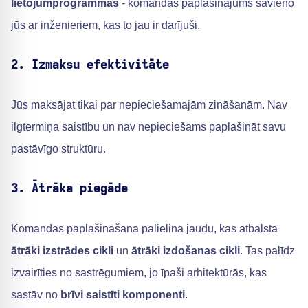
lietojumprogrammas
- komandas paplašinājums savieno
jūs ar inženieriem, kas to jau ir darījuši.
2. Izmaksu efektivitāte
Jūs maksājat tikai par nepieciešamajām zināšanām. Nav
ilgtermiņa saistību un nav nepieciešams paplašināt savu
pastāvīgo struktūru.
3. Ātrāka piegāde
Komandas paplašināšana palielina jaudu, kas atbalsta
ātrāki izstrādes cikli
un
ātrāki izdošanas cikli
. Tas palīdz
izvairīties no sastrēgumiem, jo īpaši arhitektūrās, kas
sastāv no
brīvi saistīti komponenti
.