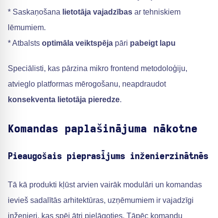
* Saskaņošana
lietotāja vajadzības
ar tehniskiem
lēmumiem.
* Atbalsts
optimāla veiktspēja
pāri
pabeigt lapu
Speciālisti, kas pārzina mikro frontend metodoloģiju,
atvieglo platformas mērogošanu, neapdraudot
konsekventa lietotāja pieredze
.
Komandas paplašinājuma nākotne
Pieaugošais pieprasījums inženierzinātnēs
Tā kā produkti kļūst arvien vairāk modulāri un komandas
ievieš sadalītās arhitektūras, uzņēmumiem ir vajadzīgi
inženieri, kas spēj ātri pielāgoties. Tāpēc komandu