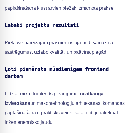
paplašināšana kļūst arvien biežāk izmantota prakse.
Labāki projektu rezultāti
Piekļuve pareizajām prasmēm īstajā brīdī samazina
sastrēgumus, uzlabo kvalitāti un paātrina piegādi.
Ļoti piemērots mūsdienīgam frontend
darbam
Līdz ar mikro frontends pieaugumu,
neatkarīga
izvietošana
un mākoņtehnoloģiju arhitektūras, komandas
paplašināšana ir praktisks veids, kā atbildīgi palielināt
inženiertehnisko jaudu.