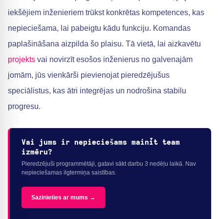
iekšējiem inženieriem trūkst konkrētas kompetences, kas
nepieciešama, lai pabeigtu kādu funkciju. Komandas
paplašināšana aizpilda šo plaisu. Tā vietā, lai aizkavētu
projekts
vai novirzīt esošos inženierus no galvenajām
jomām, jūs vienkārši pievienojat pieredzējušus
speciālistus, kas ātri integrējas un nodrošina stabilu
progresu.
Vai jums ir nepieciešams mainīt team
izmēru?
Pieredzējuši programmētāji, gatavi sākt darbu 3 nedēļu laikā. Nav
nepieciešamas ilgtermiņa saistības.
Sazinieties ar mums →