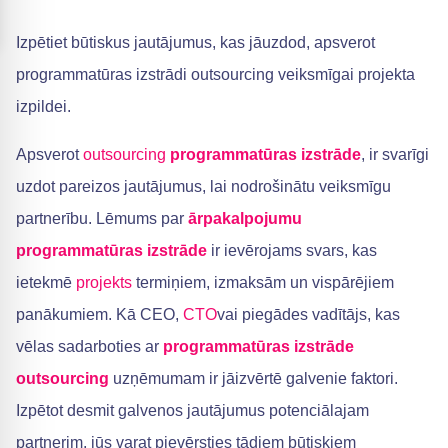
Izpētiet būtiskus jautājumus, kas jāuzdod, apsverot
programmatūras izstrādi outsourcing veiksmīgai projekta
izpildei.
Apsverot
outsourcing
programmatūras izstrāde
, ir svarīgi
uzdot pareizos jautājumus, lai nodrošinātu veiksmīgu
partnerību. Lēmums par
ārpakalpojumu
programmatūras izstrāde
ir ievērojams svars, kas
ietekmē
projekts
termiņiem, izmaksām un vispārējiem
panākumiem. Kā CEO,
CTO
vai piegādes vadītājs, kas
vēlas sadarboties ar
programmatūras izstrāde
outsourcing
uzņēmumam ir jāizvērtē galvenie faktori.
Izpētot desmit galvenos jautājumus potenciālajam
partnerim, jūs varat pievērsties tādiem būtiskiem