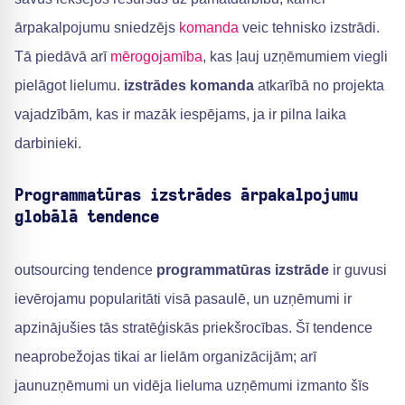
ārpakalpojumu sniedzējs
komanda
veic tehnisko izstrādi.
Tā piedāvā arī
mērogojamība
, kas ļauj uzņēmumiem viegli
pielāgot lielumu.
izstrādes komanda
atkarībā no projekta
vajadzībām, kas ir mazāk iespējams, ja ir pilna laika
darbinieki.
Programmatūras izstrādes ārpakalpojumu
globālā tendence
outsourcing tendence
programmatūras izstrāde
ir guvusi
ievērojamu popularitāti visā pasaulē, un uzņēmumi ir
apzinājušies tās stratēģiskās priekšrocības. Šī tendence
neaprobežojas tikai ar lielām organizācijām; arī
jaunuzņēmumi un vidēja lieluma uzņēmumi izmanto šīs