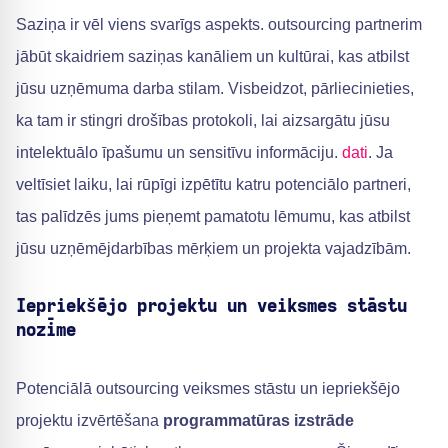
Saziņa ir vēl viens svarīgs aspekts. outsourcing partnerim
jābūt skaidriem saziņas kanāliem un kultūrai, kas atbilst
jūsu uzņēmuma darba stilam. Visbeidzot, pārliecinieties,
ka tam ir stingri drošības protokoli, lai aizsargātu jūsu
intelektuālo īpašumu un sensitīvu informāciju.
dati
. Ja
veltīsiet laiku, lai rūpīgi izpētītu katru potenciālo partneri,
tas palīdzēs jums pieņemt pamatotu lēmumu, kas atbilst
jūsu uzņēmējdarbības mērķiem un projekta vajadzībām.
Iepriekšējo projektu un veiksmes stāstu
nozīme
Potenciālā outsourcing veiksmes stāstu un iepriekšējo
projektu izvērtēšana
programmatūras izstrāde