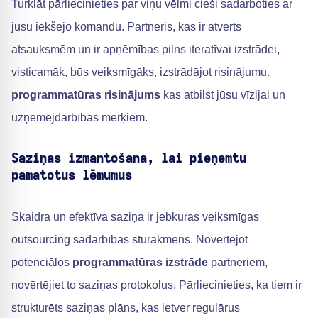
Turklāt pārliecinieties par viņu vēlmi cieši sadarboties ar
jūsu iekšējo komandu. Partneris, kas ir atvērts
atsauksmēm un ir apņēmības pilns iteratīvai izstrādei,
visticamāk, būs veiksmīgāks, izstrādājot risinājumu.
programmatūras risinājums
kas atbilst jūsu vīzijai un
uzņēmējdarbības mērķiem.
Saziņas izmantošana, lai pieņemtu
pamatotus lēmumus
Skaidra un efektīva saziņa ir jebkuras veiksmīgas
outsourcing sadarbības stūrakmens. Novērtējot
potenciālos
programmatūras izstrāde
partneriem,
novērtējiet to saziņas protokolus. Pārliecinieties, ka tiem ir
strukturēts saziņas plāns, kas ietver regulārus