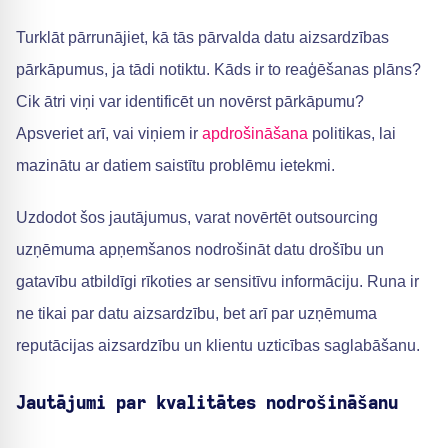
Turklāt pārrunājiet, kā tās pārvalda datu aizsardzības
pārkāpumus, ja tādi notiktu. Kāds ir to reaģēšanas plāns?
Cik ātri viņi var identificēt un novērst pārkāpumu?
Apsveriet arī, vai viņiem ir
apdrošināšana
politikas, lai
mazinātu ar datiem saistītu problēmu ietekmi.
Uzdodot šos jautājumus, varat novērtēt outsourcing
uzņēmuma apņemšanos nodrošināt datu drošību un
gatavību atbildīgi rīkoties ar sensitīvu informāciju. Runa ir
ne tikai par datu aizsardzību, bet arī par uzņēmuma
reputācijas aizsardzību un klientu uzticības saglabāšanu.
Jautājumi par kvalitātes nodrošināšanu