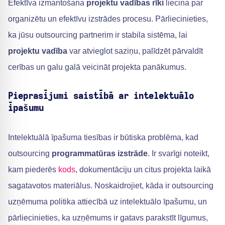
Efektīva izmantošana
projektu vadības rīki
liecina par
organizētu un efektīvu izstrādes procesu. Pārliecinieties,
ka jūsu outsourcing partnerim ir stabila sistēma, lai
projektu vadība
var atvieglot saziņu, palīdzēt pārvaldīt
cerības un galu galā veicināt projekta panākumus.
Pieprasījumi saistībā ar intelektuālo
īpašumu
Intelektuālā īpašuma tiesības ir būtiska problēma, kad
outsourcing
programmatūras izstrāde
. Ir svarīgi noteikt,
kam piederēs
kods
, dokumentāciju un citus projekta laikā
sagatavotos materiālus. Noskaidrojiet, kāda ir outsourcing
uzņēmuma politika attiecībā uz intelektuālo īpašumu, un
pārliecinieties, ka uzņēmums ir gatavs parakstīt līgumus,