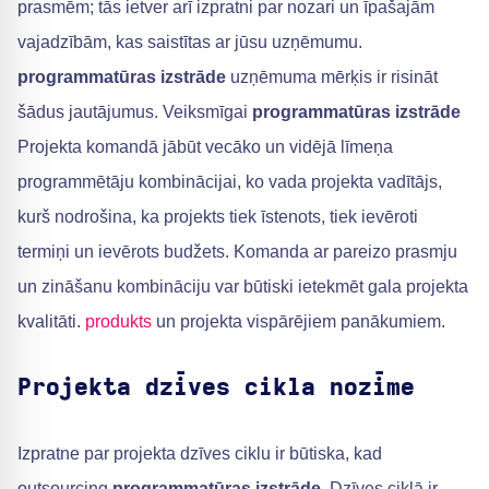
prasmēm; tās ietver arī izpratni par nozari un īpašajām
vajadzībām, kas saistītas ar jūsu uzņēmumu.
programmatūras izstrāde
uzņēmuma mērķis ir risināt
šādus jautājumus. Veiksmīgai
programmatūras izstrāde
Projekta komandā jābūt vecāko un vidējā līmeņa
programmētāju kombinācijai, ko vada projekta vadītājs,
kurš nodrošina, ka projekts tiek īstenots, tiek ievēroti
termiņi un ievērots budžets. Komanda ar pareizo prasmju
un zināšanu kombināciju var būtiski ietekmēt gala projekta
kvalitāti.
produkts
un projekta vispārējiem panākumiem.
Projekta dzīves cikla nozīme
Izpratne par projekta dzīves ciklu ir būtiska, kad
outsourcing
programmatūras izstrāde
. Dzīves ciklā ir