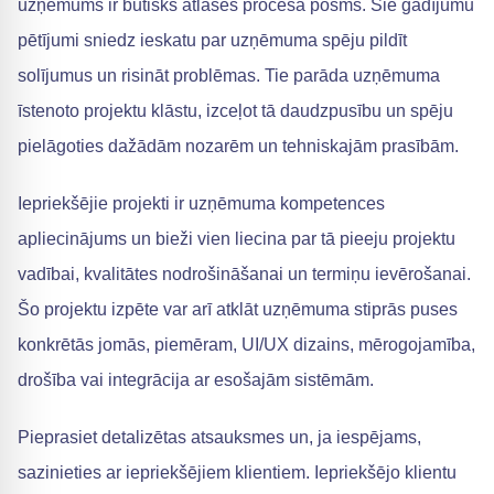
uzņēmums ir būtisks atlases procesa posms. Šie gadījumu
pētījumi sniedz ieskatu par uzņēmuma spēju pildīt
solījumus un risināt problēmas. Tie parāda uzņēmuma
īstenoto projektu klāstu, izceļot tā daudzpusību un spēju
pielāgoties dažādām nozarēm un tehniskajām prasībām.
Iepriekšējie projekti ir uzņēmuma kompetences
apliecinājums un bieži vien liecina par tā pieeju projektu
vadībai, kvalitātes nodrošināšanai un termiņu ievērošanai.
Šo projektu izpēte var arī atklāt uzņēmuma stiprās puses
konkrētās jomās, piemēram, UI/UX dizains, mērogojamība,
drošība vai integrācija ar esošajām sistēmām.
Pieprasiet detalizētas atsauksmes un, ja iespējams,
sazinieties ar iepriekšējiem klientiem. Iepriekšējo klientu