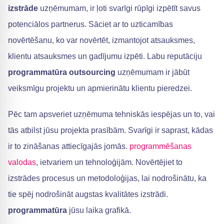
izstrāde
uzņēmumam, ir ļoti svarīgi rūpīgi izpētīt savus
potenciālos partnerus. Sāciet ar to uzticamības
novērtēšanu, ko var novērtēt, izmantojot atsauksmes,
klientu atsauksmes un gadījumu izpēti. Labu reputāciju
programmatūra outsourcing
uzņēmumam ir jābūt
veiksmīgu projektu un apmierinātu klientu pieredzei.
Pēc tam apsveriet uzņēmuma tehniskās iespējas un to, vai
tās atbilst jūsu projekta prasībām. Svarīgi ir saprast, kādas
ir to zināšanas attiecīgajās jomās.
programmēšanas
valodas
, ietvariem un tehnoloģijām. Novērtējiet to
izstrādes procesus un metodoloģijas, lai nodrošinātu, ka
tie spēj nodrošināt augstas kvalitātes izstrādi.
programmatūra
jūsu laika grafikā.