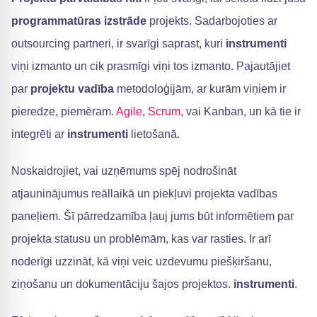
programmatūras izstrāde
projekts. Sadarbojoties ar
outsourcing partneri, ir svarīgi saprast, kuri
instrumenti
viņi izmanto un cik prasmīgi viņi tos izmanto. Pajautājiet
par
projektu vadība
metodoloģijām, ar kurām viņiem ir
pieredze, piemēram.
Agile
,
Scrum
, vai Kanban, un kā tie ir
integrēti ar
instrumenti
lietošanā.
Noskaidrojiet, vai uzņēmums spēj nodrošināt
atjauninājumus reāllaikā un piekļuvi projekta vadības
paneļiem. Šī pārredzamība ļauj jums būt informētiem par
projekta statusu un problēmām, kas var rasties. Ir arī
noderīgi uzzināt, kā viņi veic uzdevumu piešķiršanu,
ziņošanu un dokumentāciju šajos projektos.
instrumenti
.