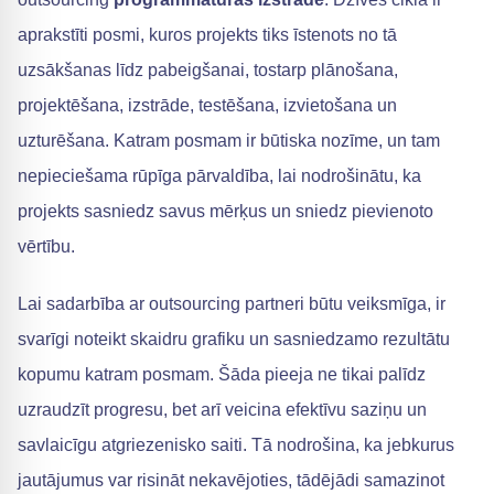
aprakstīti posmi, kuros projekts tiks īstenots no tā
uzsākšanas līdz pabeigšanai, tostarp plānošana,
projektēšana, izstrāde, testēšana, izvietošana un
uzturēšana. Katram posmam ir būtiska nozīme, un tam
nepieciešama rūpīga pārvaldība, lai nodrošinātu, ka
projekts sasniedz savus mērķus un sniedz pievienoto
vērtību.
Lai sadarbība ar outsourcing partneri būtu veiksmīga, ir
svarīgi noteikt skaidru grafiku un sasniedzamo rezultātu
kopumu katram posmam. Šāda pieeja ne tikai palīdz
uzraudzīt progresu, bet arī veicina efektīvu saziņu un
savlaicīgu atgriezenisko saiti. Tā nodrošina, ka jebkurus
jautājumus var risināt nekavējoties, tādējādi samazinot