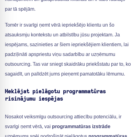
par tā spējām.
Tomēr ir svarīgi ņemt vērā iepriekšējo klientu un šo
atsauksmju kontekstu un atbilstību jūsu projektam. Ja
iespējams, sazinieties ar šiem iepriekšējiem klientiem, lai
padziļināti apspriestu viņu sadarbību ar uzņēmumu
outsourcing. Tas var sniegt skaidrāku priekšstatu par to, ko
sagaidīt, un palīdzēt jums pieņemt pamatotāku lēmumu.
Meklējat pielāgotu programmatūras
risinājumu iespējas
Nosakot veiksmīgu outsourcing attiecību potenciālu, ir
svarīgi ņemt vērā, vai
programmatūras izstrāde
uzņēmums spēj nodrošināt pielāgotus
programmatūras