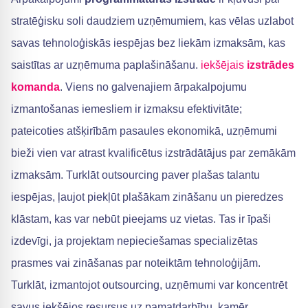
stratēģisku soli daudziem uzņēmumiem, kas vēlas uzlabot
savas tehnoloģiskās iespējas bez liekām izmaksām, kas
saistītas ar uzņēmuma paplašināšanu.
iekšējais
izstrādes
komanda
. Viens no galvenajiem ārpakalpojumu
izmantošanas iemesliem ir izmaksu efektivitāte;
pateicoties atšķirībām pasaules ekonomikā, uzņēmumi
bieži vien var atrast kvalificētus izstrādātājus par zemākām
izmaksām. Turklāt outsourcing paver plašas talantu
iespējas, ļaujot piekļūt plašākam zināšanu un pieredzes
klāstam, kas var nebūt pieejams uz vietas. Tas ir īpaši
izdevīgi, ja projektam nepieciešamas specializētas
prasmes vai zināšanas par noteiktām tehnoloģijām.
Turklāt, izmantojot outsourcing, uzņēmumi var koncentrēt
savus iekšējos resursus uz pamatdarbību, kamēr