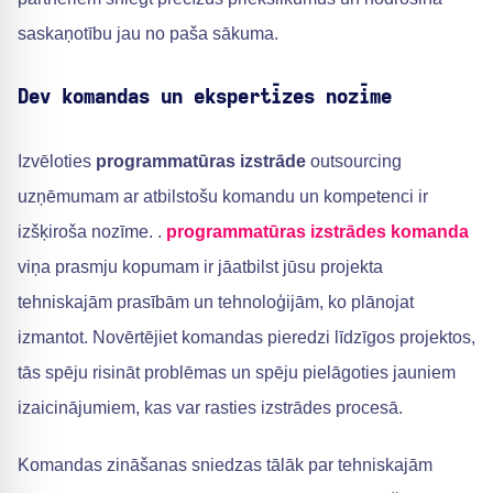
saskaņotību jau no paša sākuma.
Dev komandas un ekspertīzes nozīme
Izvēloties
programmatūras izstrāde
outsourcing
uzņēmumam ar atbilstošu komandu un kompetenci ir
izšķiroša nozīme. .
programmatūras izstrādes komanda
viņa prasmju kopumam ir jāatbilst jūsu projekta
tehniskajām prasībām un tehnoloģijām, ko plānojat
izmantot. Novērtējiet komandas pieredzi līdzīgos projektos,
tās spēju risināt problēmas un spēju pielāgoties jauniem
izaicinājumiem, kas var rasties izstrādes procesā.
Komandas zināšanas sniedzas tālāk par tehniskajām