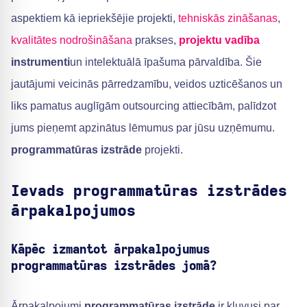
aspektiem kā iepriekšējie projekti,
tehniskās zināšanas
,
kvalitātes nodrošināšana
prakses,
projektu vadība
instrumenti
un intelektuālā īpašuma pārvaldība. Šie
jautājumi veicinās pārredzamību, veidos uzticēšanos un
liks pamatus auglīgām outsourcing attiecībām, palīdzot
jums pieņemt apzinātus lēmumus par jūsu uzņēmumu.
programmatūras izstrāde
projekti.
Ievads programmatūras izstrādes
ārpakalpojumos
Kāpēc izmantot ārpakalpojumus
programmatūras izstrādes jomā?
Ārpakalpojumi
programmatūras izstrāde
ir kļuvusi par