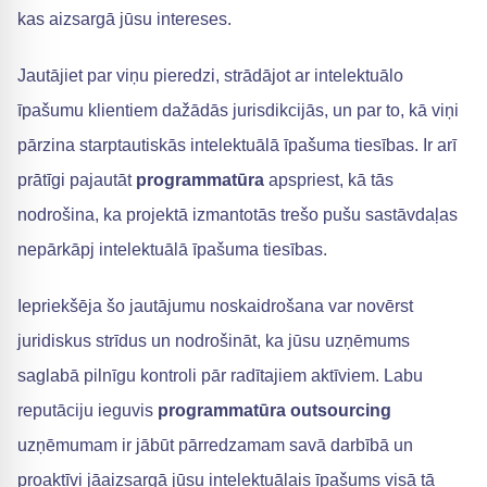
kas aizsargā jūsu intereses.
Jautājiet par viņu pieredzi, strādājot ar intelektuālo
īpašumu klientiem dažādās jurisdikcijās, un par to, kā viņi
pārzina starptautiskās intelektuālā īpašuma tiesības. Ir arī
prātīgi pajautāt
programmatūra
apspriest, kā tās
nodrošina, ka projektā izmantotās trešo pušu sastāvdaļas
nepārkāpj intelektuālā īpašuma tiesības.
Iepriekšēja šo jautājumu noskaidrošana var novērst
juridiskus strīdus un nodrošināt, ka jūsu uzņēmums
saglabā pilnīgu kontroli pār radītajiem aktīviem. Labu
reputāciju ieguvis
programmatūra outsourcing
uzņēmumam ir jābūt pārredzamam savā darbībā un
proaktīvi jāaizsargā jūsu intelektuālais īpašums visā tā