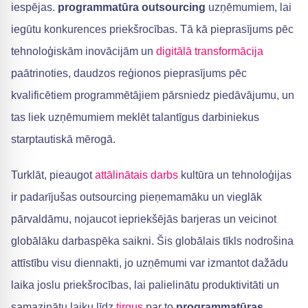
iespējas.
programmatūra outsourcing
uzņēmumiem, lai
iegūtu konkurences priekšrocības. Tā kā pieprasījums pēc
tehnoloģiskām inovācijām un
digitālā transformācija
paātrinoties, daudzos reģionos pieprasījums pēc
kvalificētiem programmētājiem pārsniedz piedāvājumu, un
tas liek uzņēmumiem meklēt talantīgus darbiniekus
starptautiskā mērogā.
Turklāt, pieaugot
attālinātais darbs
kultūra un tehnoloģijas
ir padarījušas outsourcing pieņemamāku un vieglāk
pārvaldāmu, nojaucot iepriekšējās barjeras un veicinot
globālāku darbaspēka saikni. Šis globālais tīkls nodrošina
attīstību visu diennakti, jo uzņēmumi var izmantot dažādu
laika joslu priekšrocības, lai palielinātu produktivitāti un
samazinātu laiku līdz
tirgus
par to
programmatūras