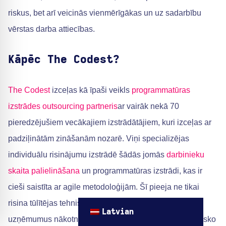
riskus, bet arī veicinās vienmērīgākas un uz sadarbību
vērstas darba attiecības.
Kāpēc The Codest?
The Codest
izceļas kā īpaši veikls
programmatūras
izstrādes outsourcing partneris
ar vairāk nekā 70
pieredzējušiem vecākajiem izstrādātājiem, kuri izceļas ar
padziļinātām zināšanām nozarē. Viņi specializējas
individuālu risinājumu izstrādē šādās jomās
darbinieku
skaita palielināšana
un programmatūras izstrādi, kas ir
cieši saistīta ar agile metodoloģijām. Šī pieeja ne tikai
risina tūlītējas tehniskās vajadzības, bet arī sagatavo
Latvian
uzņēmumus nākotnes izaicinājumiem, samazinot tehnisko