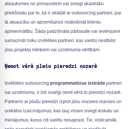
atsauksmes no pirmavotiem var sniegt skaidrāku
priekšstatu par to, kā ir strādāt ar outsourcing partneri, par
tā atsaucību un apņemšanos nodrošināt klientu
apmierinātību. Šāda padziļināta pārbaude var ievērojami
samazināt risku izvēlēties partneri, kas varētu neatbilst
jūsu projekta mērķiem vai uzņēmuma vērtībām.
Ņemot vērā plašo pieredzi nozarē
Izvēloties outsourcing
programmatūras izstrāde
partneri
vai uzņēmumu, ir ļoti svarīgi ņemt vērā to pieredzi nozarē.
Partneris ar plašu pieredzi izprot jūsu nozares nianses un
unikālos izaicinājumus, kas ļauj viņam sniegt ieskatu un
risinājumus, kurus citi varētu nesaprast. Tie, visticamāk,