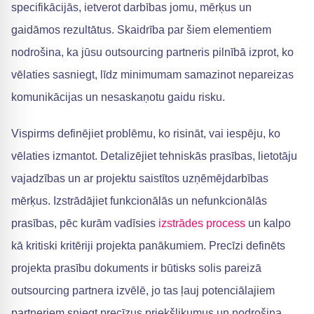
specifikācijās, ietverot darbības jomu, mērķus un
gaidāmos rezultātus. Skaidrība par šiem elementiem
nodrošina, ka jūsu outsourcing partneris pilnībā izprot, ko
vēlaties sasniegt, līdz minimumam samazinot nepareizas
komunikācijas un nesaskaņotu gaidu risku.
Vispirms definējiet problēmu, ko risināt, vai iespēju, ko
vēlaties izmantot. Detalizējiet tehniskās prasības, lietotāju
vajadzības un ar projektu saistītos uzņēmējdarbības
mērķus. Izstrādājiet funkcionālās un nefunkcionālās
prasības, pēc kurām vadīsies
izstrādes process
un kalpo
kā kritiski kritēriji projekta panākumiem. Precīzi definēts
projekta prasību dokuments ir būtisks solis pareizā
outsourcing partnera izvēlē, jo tas ļauj potenciālajiem
partneriem sniegt precīzus priekšlikumus un nodrošina