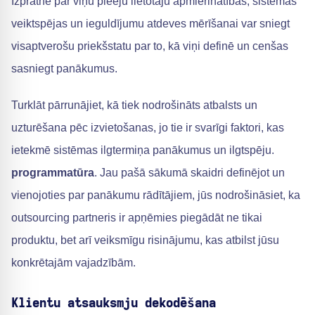
Izpratne par viņu pieeju lietotāju apmierinātības, sistēmas
veiktspējas un ieguldījumu atdeves mērīšanai var sniegt
visaptverošu priekšstatu par to, kā viņi definē un cenšas
sasniegt panākumus.
Turklāt pārrunājiet, kā tiek nodrošināts atbalsts un
uzturēšana pēc izvietošanas, jo tie ir svarīgi faktori, kas
ietekmē sistēmas ilgtermiņa panākumus un ilgtspēju.
programmatūra
. Jau pašā sākumā skaidri definējot un
vienojoties par panākumu rādītājiem, jūs nodrošināsiet, ka
outsourcing partneris ir apņēmies piegādāt ne tikai
produktu, bet arī veiksmīgu risinājumu, kas atbilst jūsu
konkrētajām vajadzībām.
Klientu atsauksmju dekodēšana