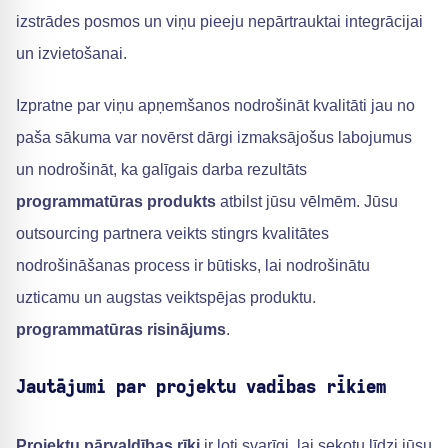
izstrādes posmos un viņu pieeju nepārtrauktai integrācijai
un izvietošanai.
Izpratne par viņu apņemšanos nodrošināt kvalitāti jau no
paša sākuma var novērst dārgi izmaksājošus labojumus
un nodrošināt, ka galīgais darba rezultāts
programmatūras produkts
atbilst jūsu vēlmēm. Jūsu
outsourcing partnera veikts stingrs kvalitātes
nodrošināšanas process ir būtisks, lai nodrošinātu
uzticamu un augstas veiktspējas produktu.
programmatūras risinājums
.
Jautājumi par projektu vadības rīkiem
Projektu pārvaldības rīki
ir ļoti svarīgi, lai sekotu līdzi jūsu