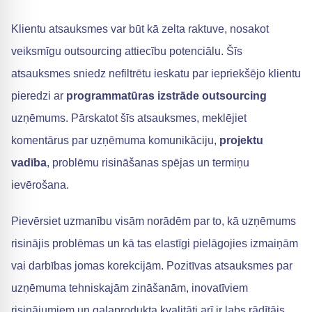
Klientu atsauksmes var būt kā zelta raktuve, nosakot
veiksmīgu outsourcing attiecību potenciālu. Šīs
atsauksmes sniedz nefiltrētu ieskatu par iepriekšējo klientu
pieredzi ar
programmatūras izstrāde outsourcing
uzņēmums. Pārskatot šīs atsauksmes, meklējiet
komentārus par uzņēmuma komunikāciju,
projektu
vadība
, problēmu risināšanas spējas un termiņu
ievērošana.
Pievērsiet uzmanību visām norādēm par to, kā uzņēmums
risinājis problēmas un kā tas elastīgi pielāgojies izmaiņām
vai darbības jomas korekcijām. Pozitīvas atsauksmes par
uzņēmuma tehniskajām zināšanām, inovatīviem
risinājumiem un galaprodukta kvalitāti arī ir labs rādītājs