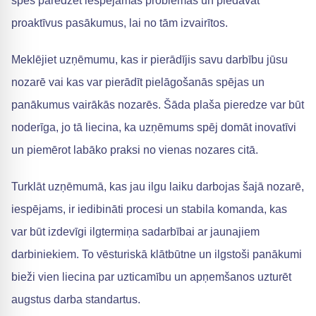
spēs paredzēt iespējamās problēmas un piedāvāt
proaktīvus pasākumus, lai no tām izvairītos.
Meklējiet uzņēmumu, kas ir pierādījis savu darbību jūsu
nozarē vai kas var pierādīt pielāgošanās spējas un
panākumus vairākās nozarēs. Šāda plaša pieredze var būt
noderīga, jo tā liecina, ka uzņēmums spēj domāt inovatīvi
un piemērot labāko praksi no vienas nozares citā.
Turklāt uzņēmumā, kas jau ilgu laiku darbojas šajā nozarē,
iespējams, ir iedibināti procesi un stabila komanda, kas
var būt izdevīgi ilgtermiņa sadarbībai ar jaunajiem
darbiniekiem. To vēsturiskā klātbūtne un ilgstoši panākumi
bieži vien liecina par uzticamību un apņemšanos uzturēt
augstus darba standartus.