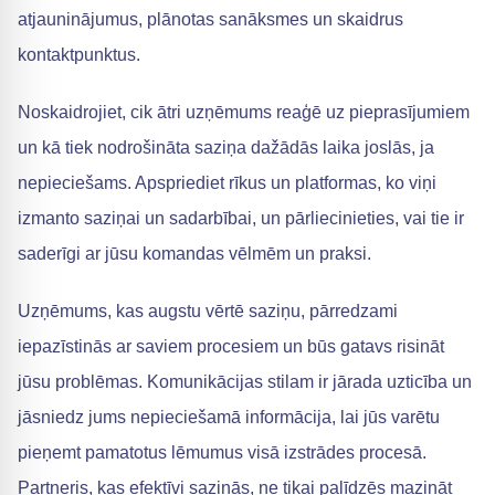
atjauninājumus, plānotas sanāksmes un skaidrus
kontaktpunktus.
Noskaidrojiet, cik ātri uzņēmums reaģē uz pieprasījumiem
un kā tiek nodrošināta saziņa dažādās laika joslās, ja
nepieciešams. Apspriediet rīkus un platformas, ko viņi
izmanto saziņai un sadarbībai, un pārliecinieties, vai tie ir
saderīgi ar jūsu komandas vēlmēm un praksi.
Uzņēmums, kas augstu vērtē saziņu, pārredzami
iepazīstinās ar saviem procesiem un būs gatavs risināt
jūsu problēmas. Komunikācijas stilam ir jārada uzticība un
jāsniedz jums nepieciešamā informācija, lai jūs varētu
pieņemt pamatotus lēmumus visā izstrādes procesā.
Partneris, kas efektīvi sazinās, ne tikai palīdzēs mazināt