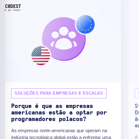
SOLUÇÕES PARA EMPRESAS E ESCALAS
Porque é que as empresas
S
americanas estão a optar por
O
programadores polacos?
à
e
As empresas norte-americanas que operam na
A 
indústria tecnológica global estão a enfrentar uma