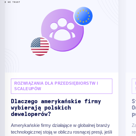
ROZWIĄZANIA DLA PRZEDSIĘBIORSTW I
SCALEUPÓW
Dlaczego amerykańskie firmy
S
wybierają polskich
O
deweloperów?
p
Amerykańskie firmy działające w globalnej branży
Z
technologicznej stoją w obliczu rosnącej presji, jeśli
re