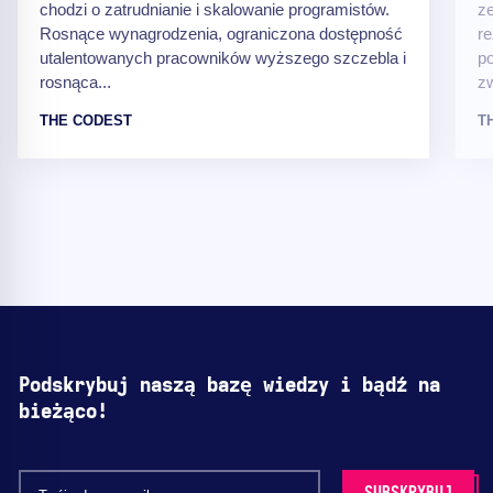
chodzi o zatrudnianie i skalowanie programistów.
z
Rosnące wynagrodzenia, ograniczona dostępność
re
utalentowanych pracowników wyższego szczebla i
p
rosnąca...
zw
THE CODEST
T
Podskrybuj naszą bazę wiedzy i bądź na
bieżąco!