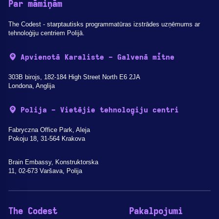
Par māmiņām
The Codest - starptautisks programmatūras izstrādes uzņēmums ar
tehnoloģiju centriem Polijā.
Apvienotā Karaliste - Galvenā mītne
303B birojs, 182-184 High Street North E6 2JA
Londona, Anglija
Polija - Vietējie tehnoloģiju centri
Fabryczna Office Park, Aleja
Pokoju 18, 31-564 Krakova
Brain Embassy, Konstruktorska
11, 02-673 Varšava, Polija
The Codest
Pakalpojumi