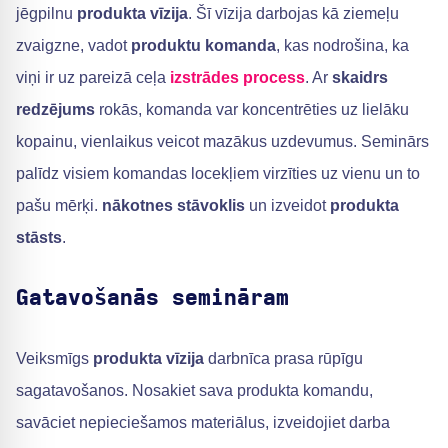
jēgpilnu
produkta vīzija
. Šī vīzija darbojas kā ziemeļu
zvaigzne, vadot
produktu komanda
, kas nodrošina, ka
viņi ir uz pareizā ceļa
izstrādes process
. Ar
skaidrs
redzējums
rokās, komanda var koncentrēties uz lielāku
kopainu, vienlaikus veicot mazākus uzdevumus. Seminārs
palīdz visiem komandas locekļiem virzīties uz vienu un to
pašu mērķi.
nākotnes stāvoklis
un izveidot
produkta
stāsts
.
Gatavošanās semināram
Veiksmīgs
produkta vīzija
darbnīca prasa rūpīgu
sagatavošanos. Nosakiet sava produkta komandu,
savāciet nepieciešamos materiālus, izveidojiet darba