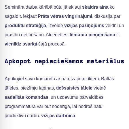
Semināra darba kārtībā būtu jāiekļauj
skaidra aina
ko
sagaidīt. Iekļaut
Prāta vētras vingrinājumi
, diskusija par
produktu stratēģija
, izveide
vīzijas paziņojums
veidni un
prasību definēšanu. Atcerieties,
lēmumu pieņemšana
ir .
vienlīdz svarīgi
šajā procesā.
Apkopot nepieciešamos materiālus
Aprīkojiet savu komandu ar pareizajiem rīkiem. Baltās
tāfeles, piezīmju lapiņas,
tiešsaistes tāfele
vietnē
sadalītās komandas
, un uzdevumu pārvaldības
programmatūra var būt noderīga, lai nodrošinātu
produktīvu darbu.
vīzijas darbnīca
.