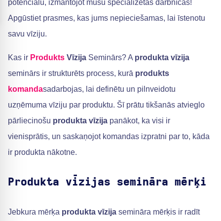
potenciālu, izmantojot mūsu specializētās darbnīcas!
Apgūstiet prasmes, kas jums nepieciešamas, lai īstenotu
savu vīziju.
Kas ir
Produkts
Vīzija
Seminārs? A
produkta vīzija
seminārs ir strukturēts process, kurā
produkts
komanda
sadarbojas, lai definētu un pilnveidotu
uzņēmuma vīziju par produktu. Šī prātu tikšanās atvieglo
pārliecinošu
produkta vīzija
panākot, ka visi ir
vienisprātis, un saskaņojot komandas izpratni par to, kāda
ir produkta nākotne.
Produkta vīzijas semināra mērķi
Jebkura mērķa
produkta vīzija
semināra mērķis ir radīt