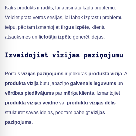
Katrs produkts ir radīts, lai atrisinātu kādu problēmu.
Veiciet prāta vētras sesijas, lai labāk izprastu problēmu
telpu, pēc tam izmantojiet
tirgus izpēte
, klientu
atsauksmes un
lietotāju izpēte
ģenerēt idejas.
Izveidojiet vīzijas paziņojumu
Portāls
vīzijas paziņojums
ir jebkuras
produkta vīzija
. A
produkta vīzija
būtu jāpaziņo
galvenais ieguvums
un
vērtības piedāvājums
par
mērķa klients
. Izmantojiet
produkta vīzijas veidne
vai
produktu vīzijas dēlis
strukturēt savas idejas, pēc tam pabeigt
vīzijas
paziņojums
.