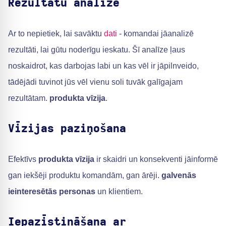
Rezultātu analīze
Ar to nepietiek, lai savāktu
dati
- komandai jāanalizē
rezultāti, lai gūtu noderīgu ieskatu. Šī analīze ļaus
noskaidrot, kas darbojas labi un kas vēl ir jāpilnveido,
tādējādi tuvinot jūs vēl vienu soli tuvāk galīgajam
rezultātam.
produkta vīzija
.
Vīzijas paziņošana
Efektīvs
produkta vīzija
ir skaidri un konsekventi jāinformē
gan iekšēji produktu komandām, gan ārēji.
galvenās
ieinteresētās personas
un klientiem.
Iepazīstināšana ar