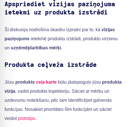
Apspriediet vīzijas paziņojuma
ietekmi uz produkta izstrādi
Šī diskusija nodrošina skaidru izpratni par to, kā
vīzijas
paziņojums
ietekmē produktu izstrādi, produktu virzienu
un
uzņēmējdarbības mērķi
.
Produkta ceļveža izstrāde
Jūsu
produkts
ceļa karte
būtu jāatspoguļo jūsu
produkta
vīzija
, vadot produkta trajektoriju. Sāciet ar mērķu un
uzdevumu noteikšanu, pēc tam identificējiet galvenās
funkcijas. Nosakiet prioritātes šīm funkcijām un sāciet
veidot
prototips
.