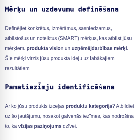
Mērķu un uzdevumu definēšana
Definējiet konkrētus, izmērāmus, sasniedzamus,
atbilstošus un noteiktus (SMART) mērķus, kas atbilst jūsu
mērķiem.
produkta visio
n un
uzņēmējdarbības mērķi
.
Šie mērķi virzīs jūsu produkta ideju uz labākajiem
rezultātiem.
Pamatiezīmju identificēšana
Ar ko jūsu produkts izceļas
produktu kategorija
? Atbildiet
uz šo jautājumu, nosakot galvenās iezīmes, kas nodrošina
to, ka
vīzijas paziņojums
dzīvei.