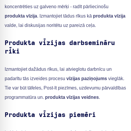
koncentrēties uz galveno mērķi - radīt pārliecinošu
produkta vīzija
. Izmantojiet tādus rīkus kā
produkta vīzija
valde, lai diskusijas noritētu uz pareizā ceļa.
Produkta vīzijas darbsemināru
rīki
Izmantojiet dažādus rīkus, lai atvieglotu darbnīcu un
padarītu tās izveides procesu
vīzijas paziņojums
vieglāk.
Tie var būt tāfeles, Post-It piezīmes, uzdevumu pārvaldības
programmatūra un.
produkta vīzijas veidnes
.
Produkta vīzijas piemēri