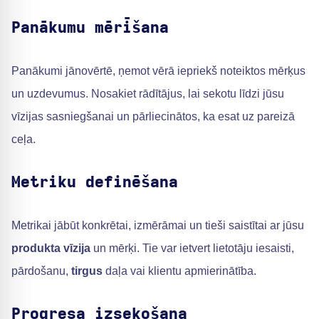
Panākumu mērīšana
Panākumi jānovērtē, ņemot vērā iepriekš noteiktos mērķus
un uzdevumus. Nosakiet rādītājus, lai sekotu līdzi jūsu
vīzijas sasniegšanai un pārliecinātos, ka esat uz pareizā
ceļa.
Metriku definēšana
Metrikai jābūt konkrētai, izmērāmai un tieši saistītai ar jūsu
produkta vīzija
un mērķi. Tie var ietvert lietotāju iesaisti,
pārdošanu,
tirgus
daļa vai klientu apmierinātība.
Progresa izsekošana