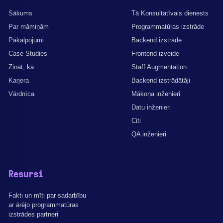
Sākums
Tā Konsultatīvais dienests
Par māmiņām
Programmatūras izstrāde
Pakalpojumi
Backend izstrāde
Case Studies
Frontend izveide
Zināt, kā
Staff Augmentation
Karjera
Backend izstrādātāji
Vārdnīca
Mākoņa inženieri
Datu inženieri
Citi
QA inženieri
Resursi
Fakti un mīti par sadarbību
ar ārējo programmatūras
izstrādes partneri