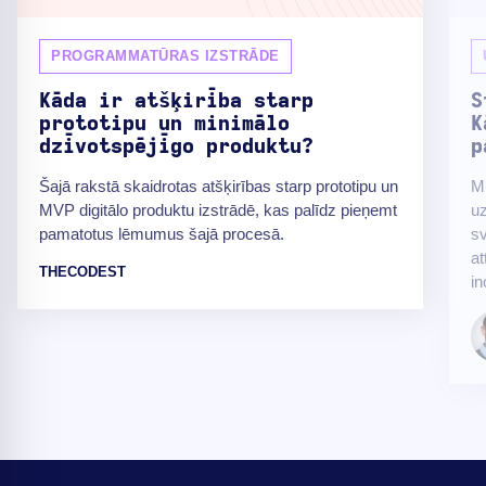
PROGRAMMATŪRAS IZSTRĀDE
Kāda ir atšķirība starp
S
prototipu un minimālo
K
dzīvotspējīgo produktu?
p
Šajā rakstā skaidrotas atšķirības starp prototipu un
Mū
MVP digitālo produktu izstrādē, kas palīdz pieņemt
uz
pamatotus lēmumus šajā procesā.
sv
at
THECODEST
in