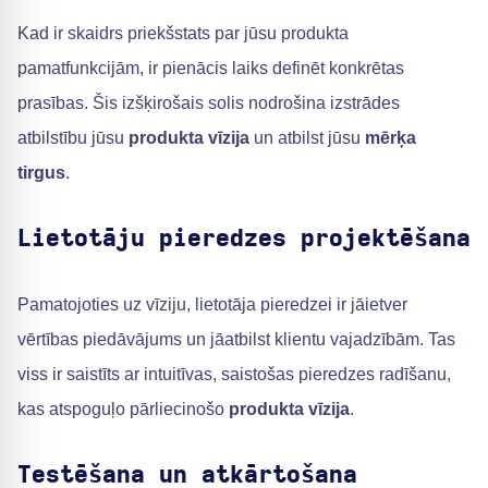
Kad ir skaidrs priekšstats par jūsu produkta
pamatfunkcijām, ir pienācis laiks definēt konkrētas
prasības. Šis izšķirošais solis nodrošina izstrādes
atbilstību jūsu
produkta vīzija
un atbilst jūsu
mērķa
tirgus
.
Lietotāju pieredzes projektēšana
Pamatojoties uz vīziju, lietotāja pieredzei ir jāietver
vērtības piedāvājums un jāatbilst klientu vajadzībām. Tas
viss ir saistīts ar intuitīvas, saistošas pieredzes radīšanu,
kas atspoguļo pārliecinošo
produkta vīzija
.
Testēšana un atkārtošana