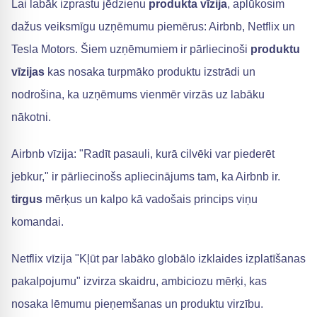
Lai labāk izprastu jēdzienu
produkta vīzija
, aplūkosim
dažus veiksmīgu uzņēmumu piemērus: Airbnb, Netflix un
Tesla Motors. Šiem uzņēmumiem ir pārliecinoši
produktu
vīzijas
kas nosaka turpmāko produktu izstrādi un
nodrošina, ka uzņēmums vienmēr virzās uz labāku
nākotni.
Airbnb vīzija: "Radīt pasauli, kurā cilvēki var piederēt
jebkur," ir pārliecinošs apliecinājums tam, ka Airbnb ir.
tirgus
mērķus un kalpo kā vadošais princips viņu
komandai.
Netflix vīzija "Kļūt par labāko globālo izklaides izplatīšanas
pakalpojumu" izvirza skaidru, ambiciozu mērķi, kas
nosaka lēmumu pieņemšanas un produktu virzību.