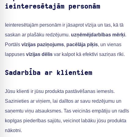
ieinteresētajām personām
Ieinteresētajām personām ir jāsaprot vīzija un tas, kā tā
saskan ar plašāku redzējumu.
uzņēmējdarbības mērķi
.
Portāls
vīzijas paziņojums
,
pacēlāja piķis
, un vienas
lappuses
vīzijas dēlis
var kalpot kā efektīvi saziņas rīki.
Sadarbība ar klientiem
Jūsu klienti ir jūsu produkta pastāvēšanas iemesls.
Sazinieties ar viņiem, lai dalītos ar savu redzējumu un
saņemtu viņu atsauksmes. Tas veicinās empātiju un radīs
kopīgas piederības sajūtu, veicinot labāku jūsu produkta
nākotni.