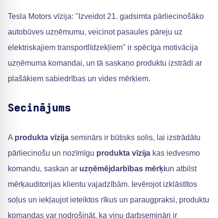
Tesla Motors vīzija: "Izveidot 21. gadsimta pārliecinošāko
autobūves uzņēmumu, veicinot pasaules pāreju uz
elektriskajiem transportlīdzekļiem" ir spēcīga motivācija
uzņēmuma komandai, un tā saskaņo produktu izstrādi ar
plašākiem sabiedrības un vides mērķiem.
Secinājums
A
produkta vīzija
seminārs ir būtisks solis, lai izstrādātu
pārliecinošu un nozīmīgu
produkta vīzija
kas iedvesmo
komandu, saskan ar
uzņēmējdarbības mērķi
un atbilst
mērķauditorijas klientu vajadzībām. Ievērojot izklāstītos
soļus un iekļaujot ieteiktos rīkus un paraugpraksi, produktu
komandas var nodrošināt, ka viņu darbsemināri ir