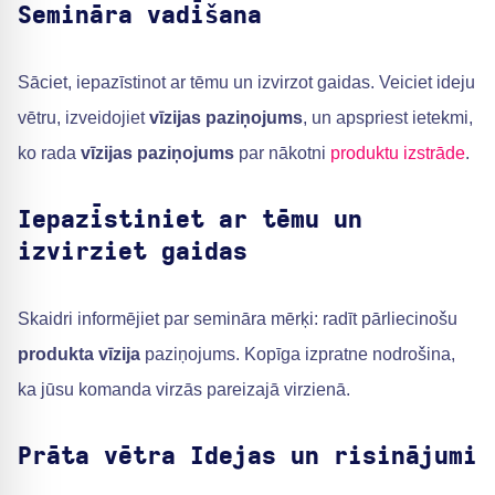
Semināra vadīšana
Sāciet, iepazīstinot ar tēmu un izvirzot gaidas. Veiciet ideju
vētru, izveidojiet
vīzijas paziņojums
, un apspriest ietekmi,
ko rada
vīzijas paziņojums
par nākotni
produktu izstrāde
.
Iepazīstiniet ar tēmu un
izvirziet gaidas
Skaidri informējiet par semināra mērķi: radīt pārliecinošu
produkta vīzija
paziņojums. Kopīga izpratne nodrošina,
ka jūsu komanda virzās pareizajā virzienā.
Prāta vētra Idejas un risinājumi