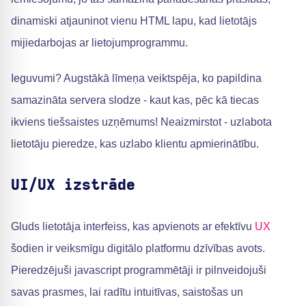
dinamiski atjauninot vienu HTML lapu, kad lietotājs
mijiedarbojas ar lietojumprogrammu.
Ieguvumi? Augstākā līmeņa veiktspēja, ko papildina
samazināta servera slodze - kaut kas, pēc kā tiecas
ikviens tiešsaistes uzņēmums! Neaizmirstot - uzlabota
lietotāju pieredze, kas uzlabo klientu apmierinātību.
UI/UX izstrāde
Gluds lietotāja interfeiss, kas apvienots ar efektīvu
UX
šodien ir veiksmīgu digitālo platformu dzīvības avots.
Pieredzējuši javascript programmētāji ir pilnveidojuši
savas prasmes, lai radītu intuitīvas, saistošas un