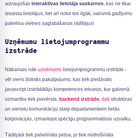
aizraujošas
interaktīvas lietotāja saskarnes
, kas ne tikai
iesaista lietotājus, bet arī notur tos ilgāk, vairumā gadījumu
palielina vietnes saglabāšanas rādītājus!
Uzņēmumu lietojumprogrammu
izstrāde
Nākamais nāk
uzņēmums
lietojumprogrammu izstrāde -
vēl viens būtisks pakalpojums, kas tiek piedāvāts
javascript izstrādātāju kompetences ietvaros, kur galvenā
uzmanība tiek pievērsta.
backend izstrāde
,
dati
struktūras
un vienotu komunikāciju starp departamentiem lielās
korporācijās, izmantojot spēcīgu programmatūras uzvalku.
Tādējādi tiek palielināta peļņa, jo tiek nodrošināta