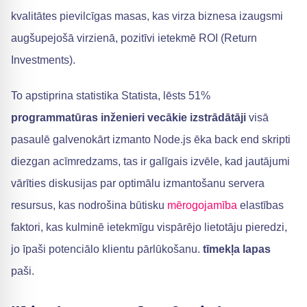
kvalitātes pievilcīgas masas, kas virza biznesa izaugsmi
augšupejošā virzienā, pozitīvi ietekmē ROI (Return
Investments).
To apstiprina statistika Statista, lēsts 51%
programmatūras inženieri
vecākie izstrādātāji
visā
pasaulē galvenokārt izmanto Node.js ēka back end skripti
diezgan acīmredzams, tas ir galīgais izvēle, kad jautājumi
vārīties diskusijas par optimālu izmantošanu servera
resursus, kas nodrošina būtisku
mērogojamība
elastības
faktori, kas kulminē ietekmīgu vispārējo lietotāju pieredzi,
jo īpaši potenciālo klientu pārlūkošanu.
tīmekļa lapas
paši.