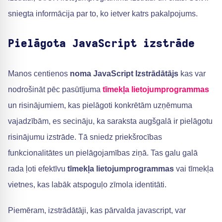
sniegta informācija par to, ko ietver katrs pakalpojums.
Pielāgota JavaScript izstrāde
Manos centienos
noma JavaScript Izstrādātājs
kas var
nodrošināt pēc pasūtījuma
tīmekļa lietojumprogrammas
un risinājumiem, kas pielāgoti konkrētām uzņēmuma
vajadzībām, es secināju, ka saraksta augšgalā ir pielāgotu
risinājumu izstrāde. Tā sniedz priekšrocības
funkcionalitātes un pielāgojamības ziņā. Tas galu galā
rada ļoti efektīvu
tīmekļa lietojumprogrammas
vai tīmekļa
vietnes, kas labāk atspoguļo zīmola identitāti.
Piemēram, izstrādātāji, kas pārvalda javascript, var