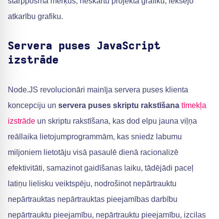
starpposma mērķus, neskartu projekta grafiku, iekšējo
atkarību grafiku.
Servera puses JavaScript
izstrāde
Node.JS revolucionāri mainīja servera puses klienta
koncepciju un
servera puses skriptu rakstīšana
tīmekļa
izstrāde
un skriptu rakstīšana, kas dod elpu jauna viļņa
reāllaika lietojumprogrammām, kas sniedz labumu
miljoniem lietotāju visā pasaulē dienā racionalizē
efektivitāti, samazinot gaidīšanas laiku, tādējādi paceļ
latiņu lielisku veiktspēju, nodrošinot nepārtrauktu
nepārtrauktas nepārtrauktas pieejamības darbību
nepārtrauktu pieejamību, nepārtrauktu pieejamību, izcilas