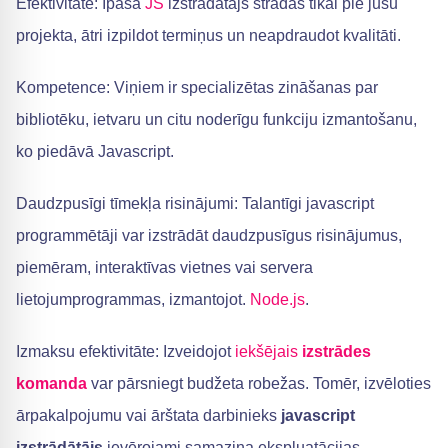
Efektivitāte: Īpaša
JS
izstrādātājs strādās tikai pie jūsu
projekta, ātri izpildot termiņus un neapdraudot kvalitāti.
Kompetence: Viņiem ir specializētas zināšanas par
bibliotēku, ietvaru un citu noderīgu funkciju izmantošanu,
ko piedāvā Javascript.
Daudzpusīgi tīmekļa risinājumi: Talantīgi javascript
programmētāji var izstrādāt daudzpusīgus risinājumus,
piemēram, interaktīvas vietnes vai servera
lietojumprogrammas, izmantojot.
Node.js
.
Izmaksu efektivitāte: Izveidojot
iekšējais
izstrādes
komanda
var pārsniegt budžeta robežas. Tomēr, izvēloties
ārpakalpojumu vai ārštata darbinieks
javascript
izstrādātājs
ievērojami samazina ekspluatācijas