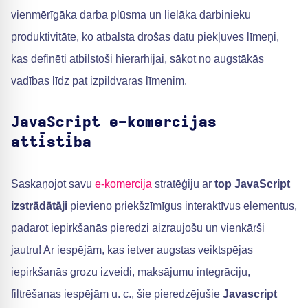
vienmērīgāka darba plūsma un lielāka darbinieku
produktivitāte, ko atbalsta drošas datu piekļuves līmeņi,
kas definēti atbilstoši hierarhijai, sākot no augstākās
vadības līdz pat izpildvaras līmenim.
JavaScript e-komercijas
attīstība
Saskaņojot savu
e-komercija
stratēģiju ar
top JavaScript
izstrādātāji
pievieno priekšzīmīgus interaktīvus elementus,
padarot iepirkšanās pieredzi aizraujošu un vienkārši
jautru! Ar iespējām, kas ietver augstas veiktspējas
iepirkšanās grozu izveidi, maksājumu integrāciju,
filtrēšanas iespējām u. c., šie pieredzējušie
Javascript