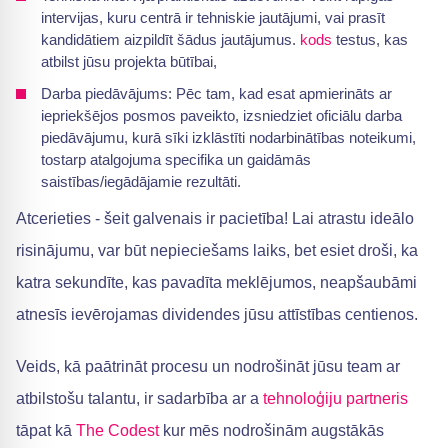
intervijas, kuru centrā ir tehniskie jautājumi, vai prasīt
kandidātiem aizpildīt šādus jautājumus.
kods
testus, kas
atbilst jūsu projekta būtībai,
Darba piedāvājums: Pēc tam, kad esat apmierināts ar
iepriekšējos posmos paveikto, izsniedziet oficiālu darba
piedāvājumu, kurā sīki izklāstīti nodarbinātības noteikumi,
tostarp atalgojuma specifika un gaidāmās
saistības/iegādājamie rezultāti.
Atcerieties - šeit galvenais ir pacietība! Lai atrastu ideālo
risinājumu, var būt nepieciešams laiks, bet esiet droši, ka
katra sekundīte, kas pavadīta meklējumos, neapšaubāmi
atnesīs ievērojamas dividendes jūsu attīstības centienos.
Veids, kā paātrināt procesu un nodrošināt jūsu team ar
atbilstošu talantu, ir sadarbība ar a
tehnoloģiju partneris
tāpat kā
The Codest
kur mēs nodrošinām augstākās