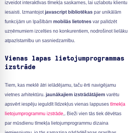
izveidot interaktīvas tīmekļa saskarnes, lai uzlabotu klientu
iesaisti. Izmantojot
javascript bibliotēkas
par unikālām
funkcijām un īpašībām
mobilās lietotnes
var palīdzēt
uzņēmumiem izcelties no konkurentiem, nodrošinot lielāku
atpazīstamību un sasniedzamību.
Vienas lapas lietojumprogrammas
izstrāde
Tiem, kas meklē ātri ielādējamu, taču ērti navigējamu
vietnes arhitektūru.
jaunākajiem izstrādātājiem
varētu
apsvērt iespēju ieguldīt līdzekļus vienas lappuses
tīmekļa
lietojumprogrammu izstrāde
,. Bieži vien tās tiek dēvētas
par mūsdienu tīmekļa lietojumprogrammu dizaina
iemiesojumu, jo tās samazina pārlādēšanas prasības,