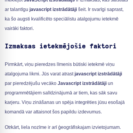
ar talantīgu
javascript izstrādātāji
šeit. Ir svarīgi saprast,
ka šo augsti kvalificēto speciālistu atalgojumu ietekmē
vairāki faktori.
Izmaksas ietekmējošie faktori
Pirmkārt, viņu pieredzes līmenis būtiski ietekmē viņu
atalgojuma likmi. Jūs varat atrast
javascript izstrādātāji
par pieredzējušu vecāko
Javascript izstrādātāji
un
programmētājiem salīdzinājumā ar tiem, kas sāk savu
karjeru. Viņu zināšanas un spēja integrēties jūsu esošajā
komandā var attaisnot šos papildu izdevumus.
Otrkārt, liela nozīme ir arī ģeogrāfiskajam izvietojumam.