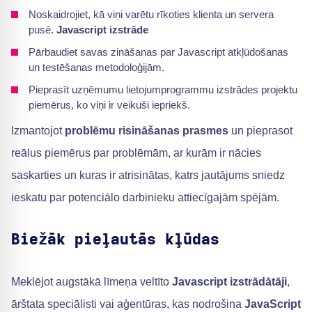
Noskaidrojiet, kā viņi varētu rīkoties klienta un servera
pusē.
Javascript izstrāde
Pārbaudiet savas zināšanas par Javascript atkļūdošanas
un testēšanas metodoloģijām.
Pieprasīt uzņēmumu lietojumprogrammu izstrādes projektu
piemērus, ko viņi ir veikuši iepriekš.
Izmantojot
problēmu risināšanas prasmes
un pieprasot
reālus piemērus par problēmām, ar kurām ir nācies
saskarties un kuras ir atrisinātas, katrs jautājums sniedz
ieskatu par potenciālo darbinieku attiecīgajām spējām.
Biežāk pieļautās kļūdas
Meklējot augstākā līmeņa veltīto
Javascript izstrādātāji
,
ārštata speciālisti vai aģentūras, kas nodrošina
JavaScript