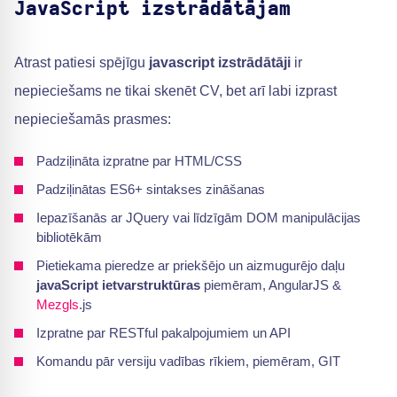
JavaScript izstrādātājam
Atrast patiesi spējīgu
javascript izstrādātāji
ir
nepieciešams ne tikai skenēt CV, bet arī labi izprast
nepieciešamās prasmes:
Padziļināta izpratne par HTML/CSS
Padziļinātas ES6+ sintakses zināšanas
Iepazīšanās ar JQuery vai līdzīgām DOM manipulācijas
bibliotēkām
Pietiekama pieredze ar priekšējo un aizmugurējo daļu
javaScript ietvarstruktūras
piemēram, AngularJS &
Mezgls
.js
Izpratne par RESTful pakalpojumiem un API
Komandu pār versiju vadības rīkiem, piemēram, GIT