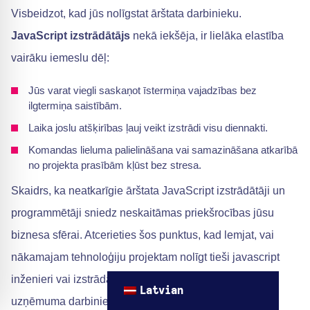
Visbeidzot, kad jūs nolīgstat ārštata darbinieku.
JavaScript izstrādātājs
nekā iekšēja, ir lielāka elastība
vairāku iemeslu dēļ:
Jūs varat viegli saskaņot īstermiņa vajadzības bez
ilgtermiņa saistībām.
Laika joslu atšķirības ļauj veikt izstrādi visu diennakti.
Komandas lieluma palielināšana vai samazināšana atkarībā
no projekta prasībām kļūst bez stresa.
Skaidrs, ka neatkarīgie ārštata JavaScript izstrādātāji un
programmētāji sniedz neskaitāmas priekšrocības jūsu
biznesa sfērai. Atcerieties šos punktus, kad lemjat, vai
nākamajam tehnoloģiju projektam nolīgt tieši javascript
inženieri vai izstrādātāju kā ārštata darbinieku, nevis
Latvian
uzņēmuma darbinieku.