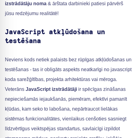
izstrādātāju noma
& ārštata darbinieki patiesi pārvērš
jūsu redzējumu realitātē!
JavaScript atkļūdošana un
testēšana
Neviens kods netiek palaists bez rūpīgas atkļūdošanas un
testēšanas - tas ir obligāts aspekts neatkarīgi no javascript
koda sarežģītības, projekta arhitektūras vai mēroga.
Veterāns
JavaScript izstrādātāji
ir spēcīgas zināšanas
nepieciešamās iejaukšanās, piemēram, efektīvi pamanīt
kļūdas, kam seko to labošana, nepārtraucot lielākas
sistēmas funkcionalitātes, vienlaikus cenšoties sasniegt
līdzvērtīgus veiktspējas standartus, savlaicīgi izpildot