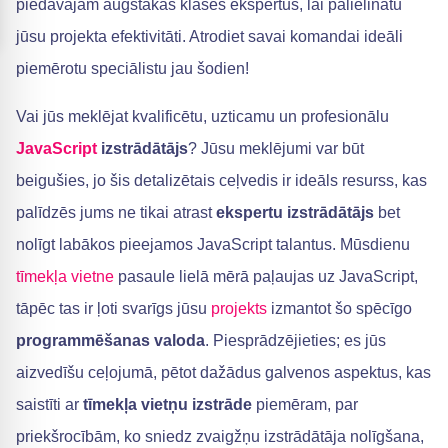
piedāvājam augstākās klases ekspertus, lai palielinātu
jūsu projekta efektivitāti. Atrodiet savai komandai ideāli
piemērotu speciālistu jau šodien!
Vai jūs meklējat kvalificētu, uzticamu un profesionālu
JavaScript
izstrādātājs
? Jūsu meklējumi var būt
beigušies, jo šis detalizētais ceļvedis ir ideāls resurss, kas
palīdzēs jums ne tikai atrast
ekspertu izstrādātājs
bet
nolīgt labākos pieejamos JavaScript talantus. Mūsdienu
tīmekļa vietne
pasaule lielā mērā paļaujas uz JavaScript,
tāpēc tas ir ļoti svarīgs jūsu
projekts
izmantot šo spēcīgo
programmēšanas valoda
. Piesprādzējieties; es jūs
aizvedīšu ceļojumā, pētot dažādus galvenos aspektus, kas
saistīti ar
tīmekļa vietņu izstrāde
piemēram, par
priekšrocībām, ko sniedz zvaigžņu izstrādātāja nolīgšana,