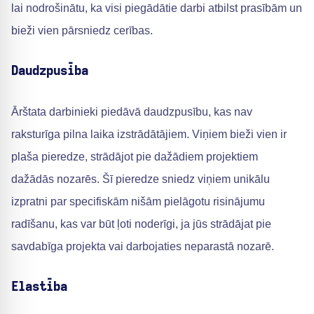
lai nodrošinātu, ka visi piegādātie darbi atbilst prasībām un
bieži vien pārsniedz cerības.
Daudzpusība
Ārštata darbinieki piedāvā daudzpusību, kas nav
raksturīga pilna laika izstrādātājiem. Viņiem bieži vien ir
plaša pieredze, strādājot pie dažādiem projektiem
dažādās nozarēs. Šī pieredze sniedz viņiem unikālu
izpratni par specifiskām nišām pielāgotu risinājumu
radīšanu, kas var būt ļoti noderīgi, ja jūs strādājat pie
savdabīga projekta vai darbojaties neparastā nozarē.
Elastība