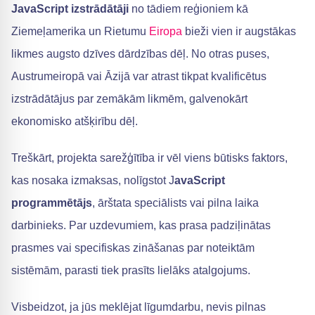
JavaScript izstrādātāji
no tādiem reģioniem kā
Ziemeļamerika un Rietumu
Eiropa
bieži vien ir augstākas
likmes augsto dzīves dārdzības dēļ. No otras puses,
Austrumeiropā vai Āzijā var atrast tikpat kvalificētus
izstrādātājus par zemākām likmēm, galvenokārt
ekonomisko atšķirību dēļ.
Treškārt, projekta sarežģītība ir vēl viens būtisks faktors,
kas nosaka izmaksas, nolīgstot J
avaScript
programmētājs
, ārštata speciālists vai pilna laika
darbinieks. Par uzdevumiem, kas prasa padziļinātas
prasmes vai specifiskas zināšanas par noteiktām
sistēmām, parasti tiek prasīts lielāks atalgojums.
Visbeidzot, ja jūs meklējat līgumdarbu, nevis pilnas