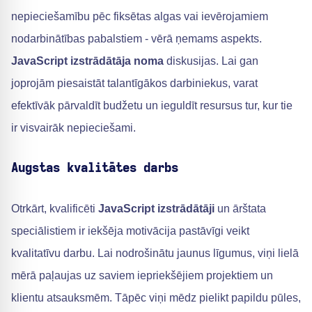
nepieciešamību pēc fiksētas algas vai ievērojamiem
nodarbinātības pabalstiem - vērā ņemams aspekts.
JavaScript izstrādātāja noma
diskusijas. Lai gan
joprojām piesaistāt talantīgākos darbiniekus, varat
efektīvāk pārvaldīt budžetu un ieguldīt resursus tur, kur tie
ir visvairāk nepieciešami.
Augstas kvalitātes darbs
Otrkārt, kvalificēti
JavaScript izstrādātāji
un ārštata
speciālistiem ir iekšēja motivācija pastāvīgi veikt
kvalitatīvu darbu. Lai nodrošinātu jaunus līgumus, viņi lielā
mērā paļaujas uz saviem iepriekšējiem projektiem un
klientu atsauksmēm. Tāpēc viņi mēdz pielikt papildu pūles,