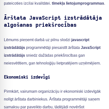
pateicoties izcilai kvalitātei.
tīmekļa lietojumprogrammas
.
Ārštata JavaScript izstrādātāja
algošanas priekšrocības
Lēmums pieņemt darbā uz pilnu slodzi
javascript
izstrādātājs
programmētāji piesaistīt ārštata
JavaScript
izstrādātājs
sniedz dažādas priekšrocības gan
neiesvētītiem, gan tehnoloģiju lietpratējiem uzņēmējiem.
Ekonomiski izdevīgi
Pirmkārt, vairumam organizāciju ir ekonomiski izdevīgāk
nolīgt ārštata darbiniekus. Ārštata programmētāji saņem
samaksu par paveikto darbu, tādējādi novēršot