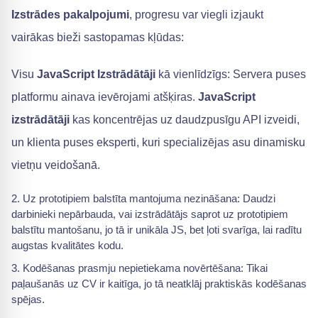
Izstrādes pakalpojumi
, progresu var viegli izjaukt
vairākas bieži sastopamas kļūdas:
Visu
JavaScript Izstrādātāji
kā vienlīdzīgs: Servera puses
platformu ainava ievērojami atšķiras.
JavaScript
izstrādātāji
kas koncentrējas uz daudzpusīgu API izveidi,
un klienta puses eksperti, kuri specializējas asu dinamisku
vietņu veidošanā.
Uz prototipiem balstīta mantojuma nezināšana: Daudzi
darbinieki nepārbauda, vai izstrādātājs saprot uz prototipiem
balstītu mantošanu, jo tā ir unikāla JS, bet ļoti svarīga, lai radītu
augstas kvalitātes kodu.
Kodēšanas prasmju nepietiekama novērtēšana: Tikai
paļaušanās uz CV ir kaitīga, jo tā neatklāj praktiskās kodēšanas
spējas.