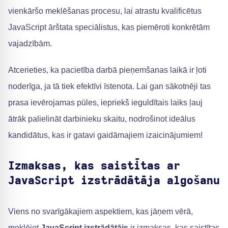
vienkāršo meklēšanas procesu, lai atrastu kvalificētus
JavaScript ārštata speciālistus, kas piemēroti konkrētām
vajadzībām.
Atcerieties, ka pacietība darbā pieņemšanas laikā ir ļoti
noderīga, ja tā tiek efektīvi īstenota. Lai gan sākotnēji tas
prasa ievērojamas pūles, iepriekš ieguldītais laiks ļauj
ātrāk palielināt darbinieku skaitu, nodrošinot ideālus
kandidātus, kas ir gatavi gaidāmajiem izaicinājumiem!
Izmaksas, kas saistītas ar
JavaScript izstrādātāja algošanu
Viens no svarīgākajiem aspektiem, kas jāņem vērā,
meklējot
JavaScript izstrādātājs
ir izmaksas, kas saistītas