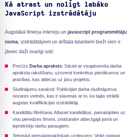
Kā atrast un nolīgt labāko
JavaScript izstrādātāju
Augstākā līmeņa interviju un
javascript programmētāju
noma
, izstrādātājiem un ārštata talantiem bieži vien ir
jāveic daži svarīgi soļi:
Precīzs
Darba apraksts
: Sāciet ar visaptveroša darba
apraksta rakstīšanu, uzsverot konkrētus pienākumus un
prasības, kas attiecas uz jūsu projektu.
Sludinājumu saraksti: Publicējiet darba sludinājumus
nozares vietnēs, kas ir slavenas ar to, ka tajās strādā
augstas kvalifikācijas izstrādātāji.
Kandidātu filtrēšana: Atlasiet kandidātus, pamatojoties uz
viņu pieredzes līmeni, zināšanām attiecīgajā jomā un
iepriekšējo darbu paraugiem.
Tehniskā intervija/praktiskais uzdevums: Veikt rūpīgas