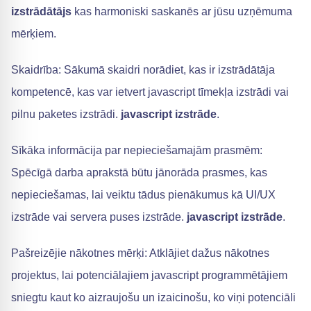
izstrādātājs
kas harmoniski saskanēs ar jūsu uzņēmuma
mērķiem.
Skaidrība: Sākumā skaidri norādiet, kas ir izstrādātāja
kompetencē, kas var ietvert javascript tīmekļa izstrādi vai
pilnu paketes izstrādi.
javascript izstrāde
.
Sīkāka informācija par nepieciešamajām prasmēm:
Spēcīgā darba aprakstā būtu jānorāda prasmes, kas
nepieciešamas, lai veiktu tādus pienākumus kā UI/UX
izstrāde vai servera puses izstrāde.
javascript izstrāde
.
Pašreizējie nākotnes mērķi: Atklājiet dažus nākotnes
projektus, lai potenciālajiem javascript programmētājiem
sniegtu kaut ko aizraujošu un izaicinošu, ko viņi potenciāli