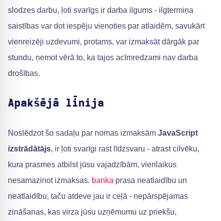
slodzes darbu, ļoti svarīgs ir darba ilgums - ilgtermiņa
saistības var dot iespēju vienoties par atlaidēm, savukārt
vienreizēji uzdevumi, protams, var izmaksāt dārgāk par
stundu, ņemot vērā to, ka tajos acīmredzami nav darba
drošības.
Apakšējā līnija
Noslēdzot šo sadaļu par nomas izmaksām
JavaScript
izstrādātājs
, ir ļoti svarīgi rast līdzsvaru - atrast cilvēku,
kura prasmes atbilst jūsu vajadzībām, vienlaikus
nesamazinot izmaksas.
banka
prasa neatlaidību un
neatlaidību, taču atdeve jau ir ceļā - nepārspējamas
zināšanas, kas virza jūsu uzņēmumu uz priekšu,