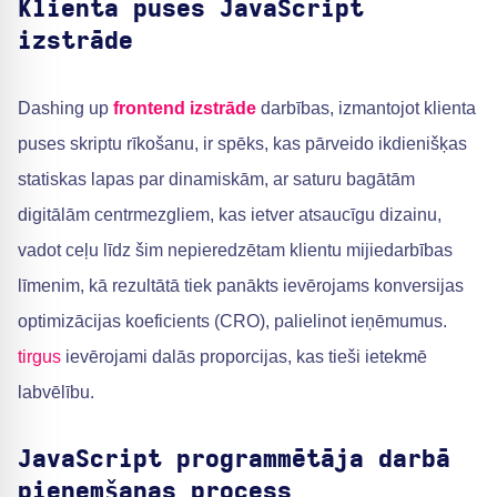
Klienta puses JavaScript
izstrāde
Dashing up
frontend izstrāde
darbības, izmantojot klienta
puses skriptu rīkošanu, ir spēks, kas pārveido ikdienišķas
statiskas lapas par dinamiskām, ar saturu bagātām
digitālām centrmezgliem, kas ietver atsaucīgu dizainu,
vadot ceļu līdz šim nepieredzētam klientu mijiedarbības
līmenim, kā rezultātā tiek panākts ievērojams konversijas
optimizācijas koeficients (CRO), palielinot ieņēmumus.
tirgus
ievērojami dalās proporcijas, kas tieši ietekmē
labvēlību.
JavaScript programmētāja darbā
pieņemšanas process