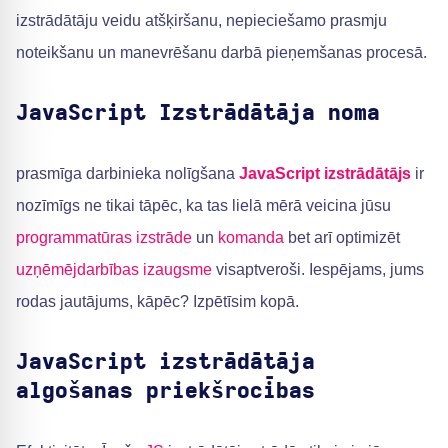
izstrādātāju veidu atšķiršanu, nepieciešamo prasmju
noteikšanu un manevrēšanu darbā pieņemšanas procesā.
JavaScript Izstrādātāja noma
prasmīga darbinieka nolīgšana
JavaScript izstrādātājs
ir
nozīmīgs ne tikai tāpēc, ka tas lielā mērā veicina jūsu
programmatūras izstrāde
un
komanda
bet arī optimizēt
uzņēmējdarbības izaugsme
visaptveroši. Iespējams, jums
rodas jautājums, kāpēc? Izpētīsim kopā.
JavaScript izstrādātāja
algošanas priekšrocības