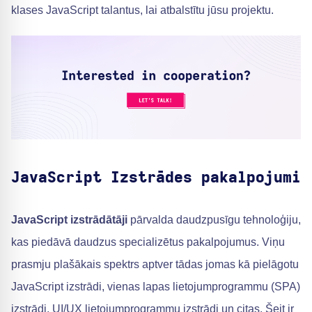
klases JavaScript talantus, lai atbalstītu jūsu projektu.
JavaScript Izstrādes pakalpojumi
JavaScript izstrādātāji
pārvalda daudzpusīgu tehnoloģiju,
kas piedāvā daudzus specializētus pakalpojumus. Viņu
prasmju plašākais spektrs aptver tādas jomas kā pielāgotu
JavaScript izstrādi, vienas lapas lietojumprogrammu (SPA)
izstrādi, UI/UX lietojumprogrammu izstrādi un citas. Šeit ir