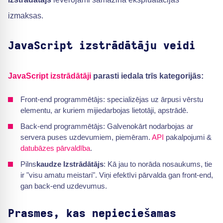
izmaksas.
JavaScript izstrādātāju veidi
JavaScript izstrādātāji
parasti iedala trīs kategorijās:
Front-end programmētājs: specializējas uz ārpusi vērstu
elementu, ar kuriem mijiedarbojas lietotāji, apstrādē.
Back-end programmētājs: Galvenokārt nodarbojas ar
servera puses uzdevumiem, piemēram.
API
pakalpojumi &
datubāzes pārvaldība
.
Pilns
kaudze Izstrādātājs
: Kā jau to norāda nosaukums, tie
ir "visu amatu meistari". Viņi efektīvi pārvalda gan front-end,
gan back-end uzdevumus.
Prasmes, kas nepieciešamas