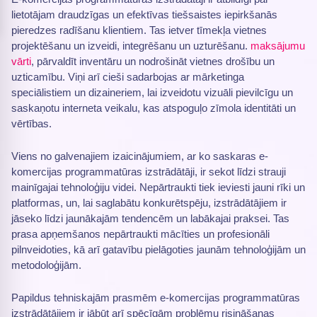
lietotājam draudzīgas un efektīvas tiešsaistes iepirkšanās
pieredzes radīšanu klientiem. Tas ietver tīmekļa vietnes
projektēšanu un izveidi, integrēšanu un uzturēšanu.
maksājumu
vārti
, pārvaldīt inventāru un nodrošināt vietnes drošību un
uzticamību. Viņi arī cieši sadarbojas ar mārketinga
speciālistiem un dizaineriem, lai izveidotu vizuāli pievilcīgu un
saskaņotu interneta veikalu, kas atspoguļo zīmola identitāti un
vērtības.
Viens no galvenajiem izaicinājumiem, ar ko saskaras e-
komercijas programmatūras izstrādātāji, ir sekot līdzi strauji
mainīgajai tehnoloģiju videi. Nepārtraukti tiek ieviesti jauni rīki un
platformas, un, lai saglabātu konkurētspēju, izstrādātājiem ir
jāseko līdzi jaunākajām tendencēm un labākajai praksei. Tas
prasa apņemšanos nepārtraukti mācīties un profesionāli
pilnveidoties, kā arī gatavību pielāgoties jaunām tehnoloģijām un
metodoloģijām.
Papildus tehniskajām prasmēm e-komercijas programmatūras
izstrādātājiem ir jābūt arī spēcīgām problēmu risināšanas