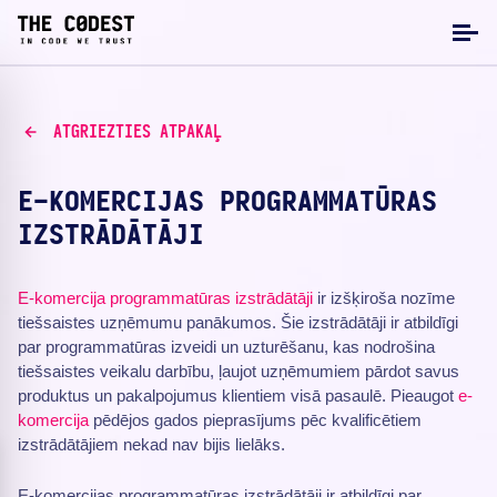
ATGRIEZTIES ATPAKAĻ
E-KOMERCIJAS PROGRAMMATŪRAS
IZSTRĀDĀTĀJI
E-komercija
programmatūras izstrādātāji
ir izšķiroša nozīme
tiešsaistes uzņēmumu panākumos. Šie izstrādātāji ir atbildīgi
par programmatūras izveidi un uzturēšanu, kas nodrošina
tiešsaistes veikalu darbību, ļaujot uzņēmumiem pārdot savus
produktus un pakalpojumus klientiem visā pasaulē. Pieaugot
e-
komercija
pēdējos gados pieprasījums pēc kvalificētiem
izstrādātājiem nekad nav bijis lielāks.
E-komercijas programmatūras izstrādātāji ir atbildīgi par