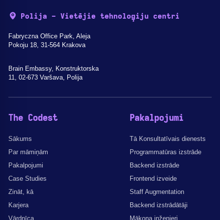
Polija - Vietējie tehnoloģiju centri
Fabryczna Office Park, Aleja
Pokoju 18, 31-564 Krakova
Brain Embassy, Konstruktorska
11, 02-673 Varšava, Polija
The Codest
Pakalpojumi
Sākums
Tā Konsultatīvais dienests
Par māmiņām
Programmatūras izstrāde
Pakalpojumi
Backend izstrāde
Case Studies
Frontend izveide
Zināt, kā
Staff Augmentation
Karjera
Backend izstrādātāji
Vārdnīca
Mākoņa inženieri