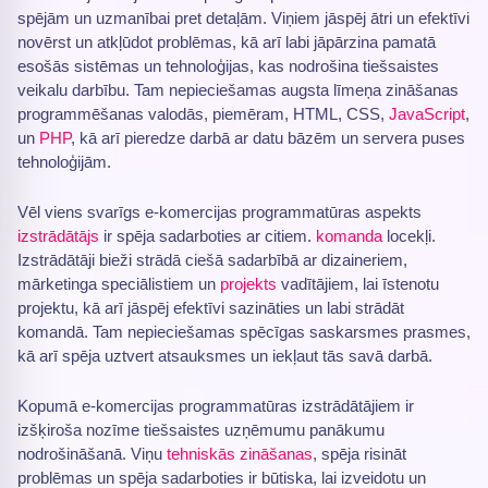
spējām un uzmanībai pret detaļām. Viņiem jāspēj ātri un efektīvi
novērst un atkļūdot problēmas, kā arī labi jāpārzina pamatā
esošās sistēmas un tehnoloģijas, kas nodrošina tiešsaistes
veikalu darbību. Tam nepieciešamas augsta līmeņa zināšanas
programmēšanas valodās, piemēram, HTML, CSS,
JavaScript
,
un
PHP
, kā arī pieredze darbā ar datu bāzēm un servera puses
tehnoloģijām.
Vēl viens svarīgs e-komercijas programmatūras aspekts
izstrādātājs
ir spēja sadarboties ar citiem.
komanda
locekļi.
Izstrādātāji bieži strādā ciešā sadarbībā ar dizaineriem,
mārketinga speciālistiem un
projekts
vadītājiem, lai īstenotu
projektu, kā arī jāspēj efektīvi sazināties un labi strādāt
komandā. Tam nepieciešamas spēcīgas saskarsmes prasmes,
kā arī spēja uztvert atsauksmes un iekļaut tās savā darbā.
Kopumā e-komercijas programmatūras izstrādātājiem ir
izšķiroša nozīme tiešsaistes uzņēmumu panākumu
nodrošināšanā. Viņu
tehniskās zināšanas
, spēja risināt
problēmas un spēja sadarboties ir būtiska, lai izveidotu un