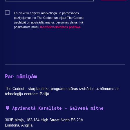
Es piekrītu saņemt mārketinga un pārdošanas
paziņojumus no The Codest un atļaut The Codest
uzglabāt un apstrādāt manus personas datus, kā
paskaidrots mūsu
Konfidencialitātes politika.
Par māmiņām
The Codest - starptautisks programmatūras izstrādes uzņēmums ar
tehnoloģiju centriem Polijā.
Apvienotā Karaliste - Galvenā mītne
303B birojs, 182-184 High Street North E6 2JA
Londona, Anglija