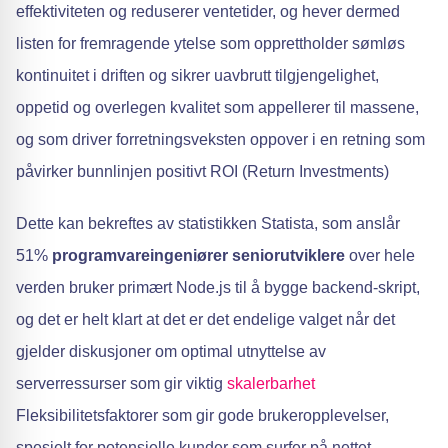
effektiviteten og reduserer ventetider, og hever dermed
listen for fremragende ytelse som opprettholder sømløs
kontinuitet i driften og sikrer uavbrutt tilgjengelighet,
oppetid og overlegen kvalitet som appellerer til massene,
og som driver forretningsveksten oppover i en retning som
påvirker bunnlinjen positivt ROI (Return Investments)
Dette kan bekreftes av statistikken Statista, som anslår
51%
programvareingeniører
seniorutviklere
over hele
verden bruker primært Node.js til å bygge backend-skript,
og det er helt klart at det er det endelige valget når det
gjelder diskusjoner om optimal utnyttelse av
serverressurser som gir viktig
skalerbarhet
Fleksibilitetsfaktorer som gir gode brukeropplevelser,
spesielt for potensielle kunder som surfer på nettet