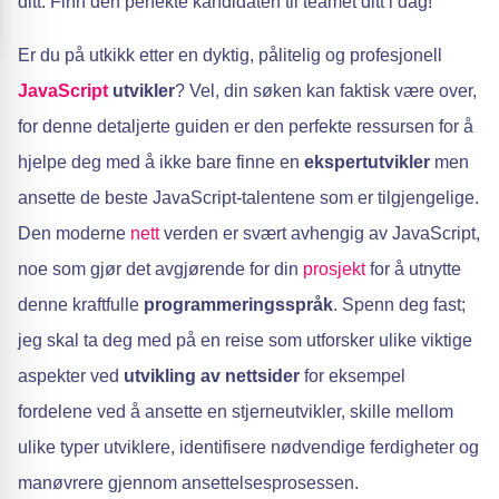
ditt. Finn den perfekte kandidaten til teamet ditt i dag!
Er du på utkikk etter en dyktig, pålitelig og profesjonell
JavaScript
utvikler
? Vel, din søken kan faktisk være over,
for denne detaljerte guiden er den perfekte ressursen for å
hjelpe deg med å ikke bare finne en
ekspertutvikler
men
ansette de beste JavaScript-talentene som er tilgjengelige.
Den moderne
nett
verden er svært avhengig av JavaScript,
noe som gjør det avgjørende for din
prosjekt
for å utnytte
denne kraftfulle
programmeringsspråk
. Spenn deg fast;
jeg skal ta deg med på en reise som utforsker ulike viktige
aspekter ved
utvikling av nettsider
for eksempel
fordelene ved å ansette en stjerneutvikler, skille mellom
ulike typer utviklere, identifisere nødvendige ferdigheter og
manøvrere gjennom ansettelsesprosessen.