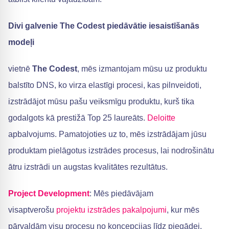
Divi galvenie The Codest piedāvātie iesaistīšanās
modeļi
vietnē
The Codest
, mēs izmantojam mūsu uz produktu
balstīto DNS, ko virza elastīgi procesi, kas pilnveidoti,
izstrādājot mūsu pašu veiksmīgu produktu, kurš tika
godalgots kā prestižā Top 25 laureāts.
Deloitte
apbalvojums. Pamatojoties uz to, mēs izstrādājam jūsu
produktam pielāgotus izstrādes procesus, lai nodrošinātu
ātru izstrādi un augstas kvalitātes rezultātus.
Project Development
: Mēs piedāvājam
visaptverošu
projektu izstrādes pakalpojumi
, kur mēs
pārvaldām visu procesu no koncepcijas līdz piegādei.