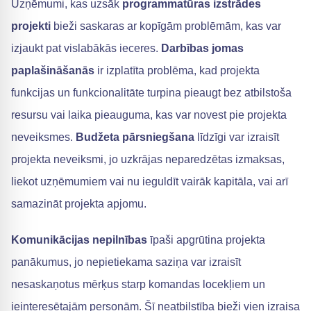
Uzņēmumi, kas uzsāk
programmatūras izstrādes
projekti
bieži saskaras ar kopīgām problēmām, kas var
izjaukt pat vislabākās ieceres.
Darbības jomas
paplašināšanās
ir izplatīta problēma, kad projekta
funkcijas un funkcionalitāte turpina pieaugt bez atbilstoša
resursu vai laika pieauguma, kas var novest pie projekta
neveiksmes.
Budžeta pārsniegšana
līdzīgi var izraisīt
projekta neveiksmi, jo uzkrājas neparedzētas izmaksas,
liekot uzņēmumiem vai nu ieguldīt vairāk kapitāla, vai arī
samazināt projekta apjomu.
Komunikācijas nepilnības
īpaši apgrūtina projekta
panākumus, jo nepietiekama saziņa var izraisīt
nesaskaņotus mērķus starp komandas locekļiem un
ieinteresētajām personām. Šī neatbilstība bieži vien izraisa