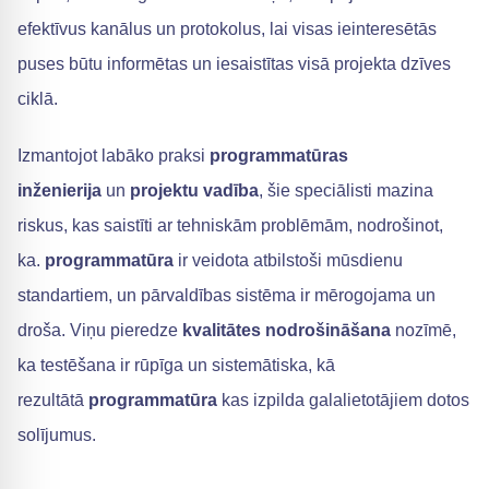
efektīvus kanālus un protokolus, lai visas ieinteresētās
puses būtu informētas un iesaistītas visā projekta dzīves
ciklā.
Izmantojot labāko praksi
programmatūras
inženierija
un
projektu vadība
, šie speciālisti mazina
riskus, kas saistīti ar tehniskām problēmām, nodrošinot,
ka.
programmatūra
ir veidota atbilstoši mūsdienu
standartiem, un pārvaldības sistēma ir mērogojama un
droša. Viņu pieredze
kvalitātes nodrošināšana
nozīmē,
ka testēšana ir rūpīga un sistemātiska, kā
rezultātā
programmatūra
kas izpilda galalietotājiem dotos
solījumus.