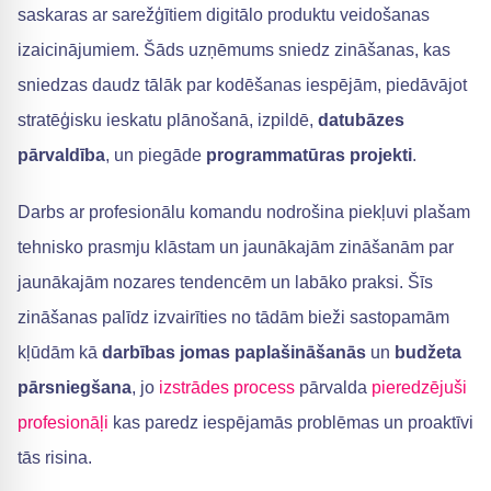
saskaras ar sarežģītiem digitālo produktu veidošanas
izaicinājumiem. Šāds uzņēmums sniedz zināšanas, kas
sniedzas daudz tālāk par kodēšanas iespējām, piedāvājot
stratēģisku ieskatu plānošanā, izpildē,
datubāzes
pārvaldība
, un piegāde
programmatūras projekti
.
Darbs ar profesionālu komandu nodrošina piekļuvi plašam
tehnisko prasmju klāstam un jaunākajām zināšanām par
jaunākajām nozares tendencēm un labāko praksi. Šīs
zināšanas palīdz izvairīties no tādām bieži sastopamām
kļūdām kā
darbības jomas paplašināšanās
un
budžeta
pārsniegšana
, jo
izstrādes process
pārvalda
pieredzējuši
profesionāļi
kas paredz iespējamās problēmas un proaktīvi
tās risina.