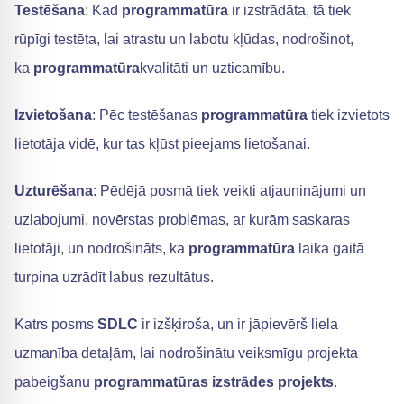
Testēšana
: Kad
programmatūra
ir izstrādāta, tā tiek
rūpīgi testēta, lai atrastu un labotu kļūdas, nodrošinot,
ka
programmatūra
kvalitāti un uzticamību.
Izvietošana
: Pēc testēšanas
programmatūra
tiek izvietots
lietotāja vidē, kur tas kļūst pieejams lietošanai.
Uzturēšana
: Pēdējā posmā tiek veikti atjauninājumi un
uzlabojumi, novērstas problēmas, ar kurām saskaras
lietotāji, un nodrošināts, ka
programmatūra
laika gaitā
turpina uzrādīt labus rezultātus.
Katrs posms
SDLC
ir izšķiroša, un ir jāpievērš liela
uzmanība detaļām, lai nodrošinātu veiksmīgu projekta
pabeigšanu
programmatūras izstrādes projekts
.