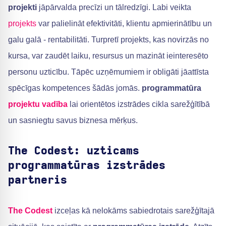
projekti
jāpārvalda precīzi un tālredzīgi. Labi veikta
projekts
var palielināt efektivitāti, klientu apmierinātību un
galu galā - rentabilitāti. Turpretī projekts, kas novirzās no
kursa, var zaudēt laiku, resursus un mazināt ieinteresēto
personu uzticību. Tāpēc uzņēmumiem ir obligāti jāattīsta
spēcīgas kompetences šādās jomās.
programmatūra
projektu vadība
lai orientētos izstrādes cikla sarežģītībā
un sasniegtu savus biznesa mērķus.
The Codest: uzticams
programmatūras izstrādes
partneris
The Codest
izceļas kā nelokāms sabiedrotais sarežģītajā