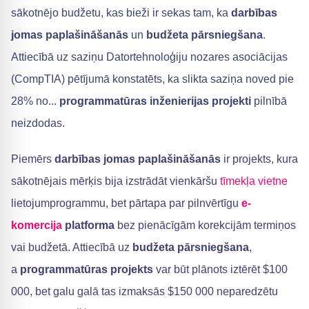
sākotnējo budžetu, kas bieži ir sekas tam, ka
darbības
jomas paplašināšanās
un
budžeta pārsniegšana
.
Attiecībā uz saziņu Datortehnoloģiju nozares asociācijas
(CompTIA) pētījumā konstatēts, ka slikta saziņa noved pie
28% no...
programmatūras inženierijas projekti
pilnībā
neizdodas.
Piemērs
darbības jomas paplašināšanās
ir projekts, kura
sākotnējais mērķis bija izstrādāt vienkāršu
tīmekļa vietne
lietojumprogrammu, bet pārtapa par pilnvērtīgu
e-
komercija
platforma
bez pienācīgām korekcijām termiņos
vai budžetā. Attiecībā uz
budžeta pārsniegšana
,
a
programmatūras projekts
var būt plānots iztērēt $100
000, bet galu galā tas izmaksās $150 000 neparedzētu