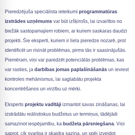
Pieredzējuša speciālista ieteikumi
programmatūras
izstrādes uzņēmums
var būt izšķirošs, lai izvairītos no
biežāk sastopamajiem robiem, ar kuriem saskaras daudzi
projekti. Šie eksperti, kuriem ir liela pieredze nozarē, prot
identificēt un risināt problēmas, pirms tās ir saasinājušās.
Piemēram, viņi var paredzēt potenciālās problēmas, kas
var rasties, ja
darbības jomas paplašināšanās
un ieviest
kontroles mehānismus, lai saglabātu projekta
koncentrēšanos un virzību uz mērķi.
Eksperts
projektu vadītāji
izmantot savas zināšanas, lai
izstrādātu reālistiskus budžetus un termiņus, tādējādi
samazinot iespējamību, ka
budžeta pārsniegšana
. Viņi
saprot, cik svarīga ir skaidra saziņa, un spēj izveidot