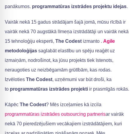
panākumos.
programmatūras izstrādes projektu idejas
.
Vairāk nekā 15 gadus strādājam šajā jomā, mūsu rīcībā ir
vairāk nekā 70 augstākā līmeņa izstrādātāji un vairāk nekā
15 tehnoloģiju eksperti,
The Codest
izmanto .
Agile
metodoloģijas
saglabāt elastību un spēju reaģēt uz
izmaiņām, nodrošinot, ka jūsu projekts tiek īstenots,
neraugoties uz neizbēgamām grūtībām, kas rodas.
Izvēloties
The Codest
, uzņēmumi var būt droši, ka
to
programmatūras izstrādes projekti
ir prasmīgās rokās.
Kāpēc
The Codest
? Mēs izceļamies kā izcila
programmatūras izstrādes outsourcing partneris
ar vairāk
nekā 70 pieredzējušiem vecākajiem izstrādātājiem, kuri
izceļas ar padziļinātām zināšanām nozarē. Mēs