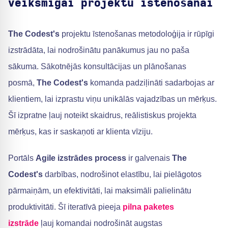
veiksmīgai projektu īstenošanai
The Codest's
projektu īstenošanas metodoloģija ir rūpīgi
izstrādāta, lai nodrošinātu panākumus jau no paša
sākuma. Sākotnējās konsultācijas un plānošanas
posmā,
The Codest's
komanda padziļināti sadarbojas ar
klientiem, lai izprastu viņu unikālās vajadzības un mērķus.
Šī izpratne ļauj noteikt skaidrus, reālistiskus projekta
mērķus, kas ir saskaņoti ar klienta vīziju.
Portāls
Agile izstrādes process
ir galvenais
The
Codest's
darbības, nodrošinot elastību, lai pielāgotos
pārmaiņām, un efektivitāti, lai maksimāli palielinātu
produktivitāti. Šī iteratīvā pieeja
pilna paketes
izstrāde
ļauj komandai nodrošināt augstas