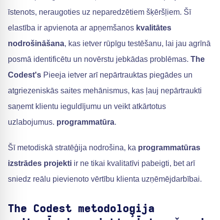
īstenots, neraugoties uz neparedzētiem šķēršļiem. Šī
elastība ir apvienota ar apņemšanos
kvalitātes
nodrošināšana
, kas ietver rūpīgu testēšanu, lai jau agrīnā
posmā identificētu un novērstu jebkādas problēmas.
The
Codest's
Pieeja ietver arī nepārtrauktas piegādes un
atgriezeniskās saites mehānismus, kas ļauj nepārtraukti
saņemt klientu ieguldījumu un veikt atkārtotus
uzlabojumus.
programmatūra
.
Šī metodiskā stratēģija nodrošina, ka
programmatūras
izstrādes projekti
ir ne tikai kvalitatīvi pabeigti, bet arī
sniedz reālu pievienoto vērtību klienta uzņēmējdarbībai.
The Codest metodoloģija