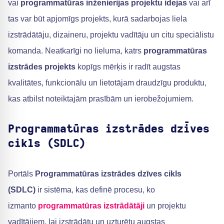
vai
programmatūras inženierijas projektu idejas
vai arī
tas var būt apjomīgs projekts, kurā sadarbojas liela
izstrādātāju, dizaineru, projektu vadītāju un citu speciālistu
komanda. Neatkarīgi no lieluma, katrs
programmatūras
izstrādes projekts
kopīgs mērķis ir radīt augstas
kvalitātes, funkcionālu un lietotājam draudzīgu produktu,
kas atbilst noteiktajām prasībām un ierobežojumiem.
Programmatūras izstrādes dzīves
cikls (SDLC)
Portāls
Programmatūras izstrādes dzīves cikls
(SDLC)
ir sistēma, kas definē procesu, ko
izmanto
programmatūras izstrādātāji
un projektu
vadītājiem, lai izstrādātu un uzturētu augstas