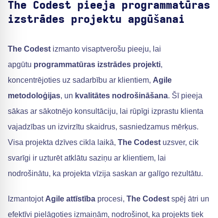
The Codest pieeja programmatūras
izstrādes projektu apgūšanai
The Codest
izmanto visaptverošu pieeju, lai
apgūtu
programmatūras izstrādes projekti
,
koncentrējoties uz sadarbību ar klientiem,
Agile
metodoloģijas
, un
kvalitātes nodrošināšana
. Šī pieeja
sākas ar sākotnējo konsultāciju, lai rūpīgi izprastu klienta
vajadzības un izvirzītu skaidrus, sasniedzamus mērķus.
Visa projekta dzīves cikla laikā,
The Codest
uzsver, cik
svarīgi ir uzturēt atklātu saziņu ar klientiem, lai
nodrošinātu, ka projekta vīzija saskan ar galīgo rezultātu.
Izmantojot
Agile attīstība
procesi,
The Codest
spēj ātri un
efektīvi pielāgoties izmaiņām, nodrošinot, ka projekts tiek