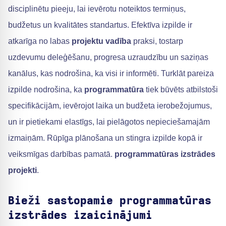
disciplinētu pieeju, lai ievērotu noteiktos termiņus,
budžetus un kvalitātes standartus. Efektīva izpilde ir
atkarīga no labas
projektu vadība
praksi, tostarp
uzdevumu deleģēšanu, progresa uzraudzību un saziņas
kanālus, kas nodrošina, ka visi ir informēti. Turklāt pareiza
izpilde nodrošina, ka
programmatūra
tiek būvēts atbilstoši
specifikācijām, ievērojot laika un budžeta ierobežojumus,
un ir pietiekami elastīgs, lai pielāgotos nepieciešamajām
izmaiņām. Rūpīga plānošana un stingra izpilde kopā ir
veiksmīgas darbības pamatā.
programmatūras izstrādes
projekti
.
Bieži sastopamie programmatūras
izstrādes izaicinājumi