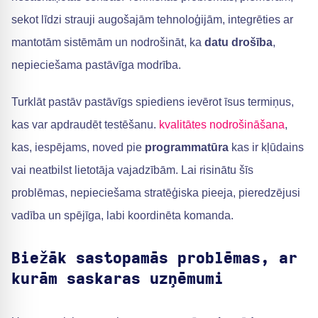
sekot līdzi strauji augošajām tehnoloģijām, integrēties ar
mantotām sistēmām un nodrošināt, ka
datu drošība
,
nepieciešama pastāvīga modrība.
Turklāt pastāv pastāvīgs spiediens ievērot īsus termiņus,
kas var apdraudēt testēšanu.
kvalitātes nodrošināšana
,
kas, iespējams, noved pie
programmatūra
kas ir kļūdains
vai neatbilst lietotāja vajadzībām. Lai risinātu šīs
problēmas, nepieciešama stratēģiska pieeja, pieredzējusi
vadība un spējīga, labi koordinēta komanda.
Biežāk sastopamās problēmas, ar
kurām saskaras uzņēmumi