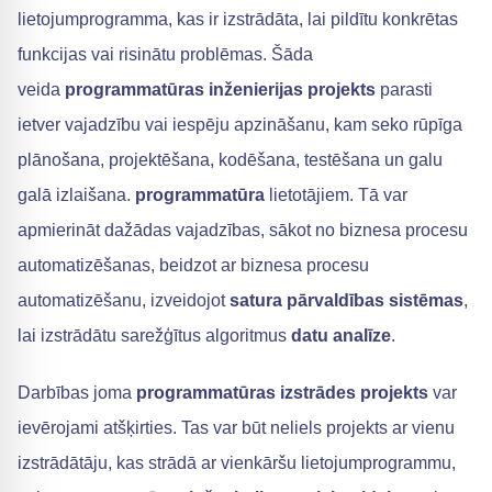
lietojumprogramma, kas ir izstrādāta, lai pildītu konkrētas
funkcijas vai risinātu problēmas. Šāda
veida
programmatūras inženierijas projekts
parasti
ietver vajadzību vai iespēju apzināšanu, kam seko rūpīga
plānošana, projektēšana, kodēšana, testēšana un galu
galā izlaišana.
programmatūra
lietotājiem. Tā var
apmierināt dažādas vajadzības, sākot no biznesa procesu
automatizēšanas, beidzot ar biznesa procesu
automatizēšanu, izveidojot
satura pārvaldības sistēmas
,
lai izstrādātu sarežģītus algoritmus
datu analīze
.
Darbības joma
programmatūras izstrādes projekts
var
ievērojami atšķirties. Tas var būt neliels projekts ar vienu
izstrādātāju, kas strādā ar vienkāršu lietojumprogrammu,