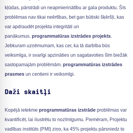
kļūdas, pārstrādi un neapmierinātību ar gala produktu. Šīs
problēmas nav tikai neērtības, bet gan būtiski šķēršļi, kas
var apdraudēt projekta integritāti un
panākumus.
programmatūras izstrādes projekts
.
Jebkuram uzņēmumam, kas cer, ka tā darbība būs
veiksmīga, ir svarīgi apzināties un sagatavoties šīm biežāk
sastopamajām problēmām.
programmatūras izstrādes
prasmes
un centieni ir veiksmīgi.
Daži skaitļi
Kopējā ietekme
programmatūras izstrāde
problēmas var
kvantificēt, lai ilustrētu to nozīmīgumu. Piemēram, Projektu
vadības institūts (PMI) ziņo, ka 45% projektu pārsniedz to