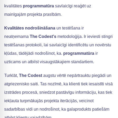
kvalitātes
programmatūra
savlaicīgi reaģēt uz
mainīgajām projekta prasībām.
Kvalitātes nodrošināšana
un testēšana ir
neatņemama
The Codest's
metodoloģija. Ir ieviesti stingri
testēšanas protokoli, lai savlaicīgi identificētu un novērstu
kļūdas, tādējādi nodrošinot, ka.
programmatūra
ir
uzticams un atbilst visaugstākajiem standartiem.
Turklāt,
The Codest
augstu vērtē nepārtrauktu piegādi un
atgriezenisko saiti. Tas nozīmē, ka klienti tiek iesaistīti visā
izstrādes procesā, sniedzot pastāvīgu informāciju, kas tiek
iekļauta turpmākajās projekta iterācijās, veicinot
sadarbības vidi un nodrošinot, ka galaprodukts patiešām
atbilst klientu vajadzībām.