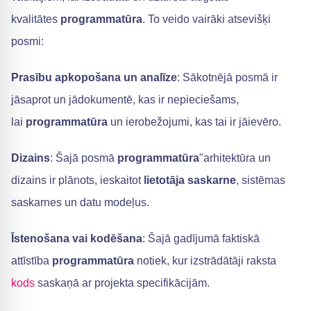
kvalitātes
programmatūra
. To veido vairāki atsevišķi
posmi:
Prasību apkopošana un analīze
: Sākotnējā posmā ir
jāsaprot un jādokumentē, kas ir nepieciešams,
lai
programmatūra
un ierobežojumi, kas tai ir jāievēro.
Dizains
: Šajā posmā
programmatūra
"arhitektūra un
dizains ir plānots, ieskaitot
lietotāja saskarne
, sistēmas
saskarnes un datu modeļus.
Īstenošana vai kodēšana
: Šajā gadījumā faktiskā
attīstība
programmatūra
notiek, kur izstrādātāji raksta
kods
saskaņā ar projekta specifikācijām.