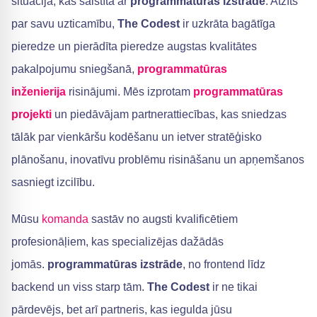
situācijā, kas saistīta ar
programmatūras izstrāde
. Atzīts
par savu uzticamību,
The Codest
ir uzkrāta bagātīga
pieredze un pierādīta pieredze augstas kvalitātes
pakalpojumu sniegšanā,
programmatūras
inženierija
risinājumi. Mēs izprotam
programmatūras
projekti
un piedāvājam partnerattiecības, kas sniedzas
tālāk par vienkāršu kodēšanu un ietver stratēģisko
plānošanu, inovatīvu problēmu risināšanu un apņemšanos
sasniegt izcilību.
Mūsu
komanda
sastāv no augsti kvalificētiem
profesionāļiem, kas specializējas dažādās
jomās.
programmatūras izstrāde
, no frontend līdz
backend un viss starp tām.
The Codest
ir ne tikai
pārdevējs, bet arī partneris, kas iegulda jūsu