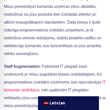
Mūsu pieredzējusī komanda uzņemas pilnu atbildību,
nodrošinot, ka jūsu produkts tiek izstrādāts efektīvi un
atbilst visaugstākajiem standartiem. Šāda pieeja ir īpaši
izdevīga programmatūras izstrādes projektiem, jo tā
nodrošina vienotu redzējumu, stabilu projekta vadību un
mērķtiecīgu komandu, kas koncentrējas uz jūsu projekta
mērķu sasniegšanu.
Staff Augmentation
: Palieliniet IT piegādi savā
uzņēmumā ar mūsu augstākās klases izstrādātājiem. Kā
programmatūras izstrādes uzņēmums, kas specializējas
IT
komandu veidošana
, mēs paātrinām IT piegādes
veiktspēju jūsu uzņēmumā.
Tehnoloģiju komandas
kopā ar
Latvian
mūsu pieredzējušajiem vecākā līmeņa izstrādātājiem.