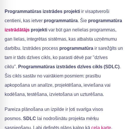
Programmatūras izstrādes projekti
ir visaptveroši
centieni, kas ietver
programmatūra
. Šie
programmatūra
izstrādātājs
projekti
var būt gan nelielas programmas,
gan lielas, integrētas sistēmas, kas atbalsta uzņēmumu
darbību. Izstrādes process
programmatūra
ir sarežģīts un
tam ir tāds dzīves cikls, ko parasti dēvē par "dzīves
ciklu".
Programmatūras izstrādes dzīves cikls (SDLC)
.
Šis cikls sastāv no vairākiem posmiem: prasību
apkopošana un analīze, projektēšana, ieviešana vai
kodēšana, testēšana, izvietošana un uzturēšana.
Pareiza plānošana un izpilde ir ļoti svarīga visos
posmos.
SDLC
lai nodrošinātu projekta mērķu
sasniegšanu. Labi definēts plāns kalpo kā
ceļa karte
,