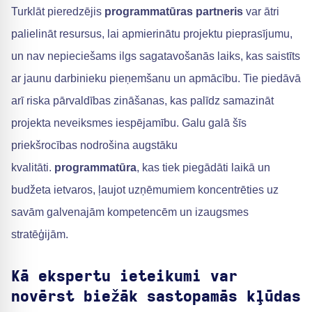
Turklāt pieredzējis
programmatūras partneris
var ātri
palielināt resursus, lai apmierinātu projektu pieprasījumu,
un nav nepieciešams ilgs sagatavošanās laiks, kas saistīts
ar jaunu darbinieku pieņemšanu un apmācību. Tie piedāvā
arī riska pārvaldības zināšanas, kas palīdz samazināt
projekta neveiksmes iespējamību. Galu galā šīs
priekšrocības nodrošina augstāku
kvalitāti.
programmatūra
, kas tiek piegādāti laikā un
budžeta ietvaros, ļaujot uzņēmumiem koncentrēties uz
savām galvenajām kompetencēm un izaugsmes
stratēģijām.
Kā ekspertu ieteikumi var
novērst biežāk sastopamās kļūdas