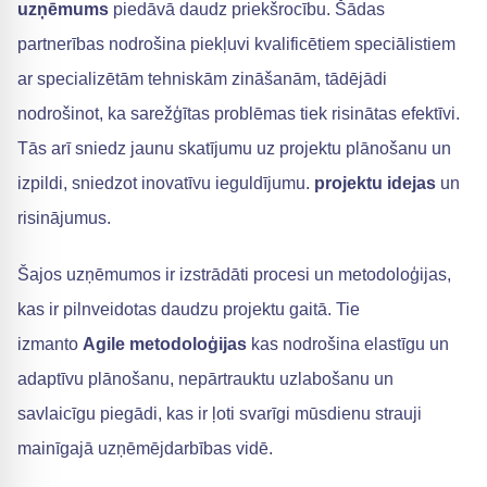
uzņēmums
piedāvā daudz priekšrocību. Šādas
partnerības nodrošina piekļuvi kvalificētiem speciālistiem
ar specializētām tehniskām zināšanām, tādējādi
nodrošinot, ka sarežģītas problēmas tiek risinātas efektīvi.
Tās arī sniedz jaunu skatījumu uz projektu plānošanu un
izpildi, sniedzot inovatīvu ieguldījumu.
projektu idejas
un
risinājumus.
Šajos uzņēmumos ir izstrādāti procesi un metodoloģijas,
kas ir pilnveidotas daudzu projektu gaitā. Tie
izmanto
Agile metodoloģijas
kas nodrošina elastīgu un
adaptīvu plānošanu, nepārtrauktu uzlabošanu un
savlaicīgu piegādi, kas ir ļoti svarīgi mūsdienu strauji
mainīgajā uzņēmējdarbības vidē.