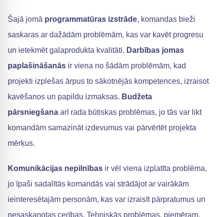
Šajā jomā
programmatūras izstrāde
, komandas bieži
saskaras ar dažādām problēmām, kas var kavēt progresu
un ietekmēt galaprodukta kvalitāti.
Darbības jomas
paplašināšanās
ir viena no šādām problēmām, kad
projekti izplešas ārpus to sākotnējās kompetences, izraisot
kavēšanos un papildu izmaksas.
Budžeta
pārsniegšana
arī rada būtiskas problēmas, jo tās var likt
komandām samazināt izdevumus vai pārvērtēt projekta
mērķus.
Komunikācijas nepilnības
ir vēl viena izplatīta problēma,
jo īpaši sadalītās komandās vai strādājot ar vairākām
ieinteresētajām personām, kas var izraisīt pārpratumus un
nesaskaņotas cerības. Tehniskās problēmas, piemēram,