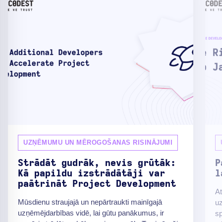
UZŅĒMUMU UN MĒROGOŠANAS RISINĀJUMI
Strādāt gudrāk, nevis grūtāk:
P
Kā papildu izstrādātāji var
l
paātrināt Project Development
At
Mūsdienu straujajā un nepārtraukti mainīgajā
uz
uzņēmējdarbības vidē, lai gūtu panākumus, ir
sp