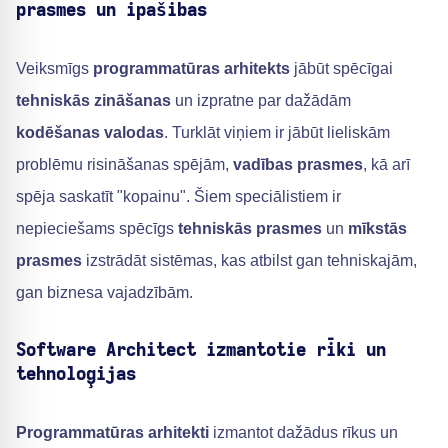
prasmes un īpašības
Veiksmīgs
programmatūras arhitekts
jābūt spēcīgai
tehniskās zināšanas
un izpratne par dažādām
kodēšanas valodas
. Turklāt viņiem ir jābūt lieliskām
problēmu risināšanas spējām,
vadības prasmes
, kā arī
spēja saskatīt "kopainu". Šiem speciālistiem ir
nepieciešams spēcīgs
tehniskās prasmes
un
mīkstās
prasmes
izstrādāt sistēmas, kas atbilst gan tehniskajām,
gan biznesa vajadzībām.
Software Architect izmantotie rīki un
tehnoloģijas
Programmatūras arhitekti
izmantot dažādus rīkus un