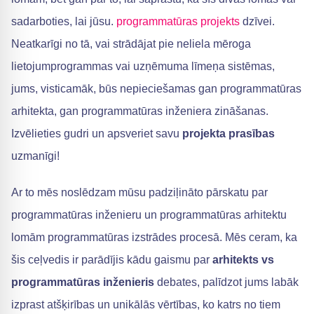
sadarboties, lai jūsu.
programmatūras projekts
dzīvei.
Neatkarīgi no tā, vai strādājat pie neliela mēroga
lietojumprogrammas vai uzņēmuma līmeņa sistēmas,
jums, visticamāk, būs nepieciešamas gan programmatūras
arhitekta, gan programmatūras inženiera zināšanas.
Izvēlieties gudri un apsveriet savu
projekta prasības
uzmanīgi!
Ar to mēs noslēdzam mūsu padziļināto pārskatu par
programmatūras inženieru un programmatūras arhitektu
lomām programmatūras izstrādes procesā. Mēs ceram, ka
šis ceļvedis ir parādījis kādu gaismu par
arhitekts vs
programmatūras inženieris
debates, palīdzot jums labāk
izprast atšķirības un unikālās vērtības, ko katrs no tiem