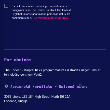
Es piekrītu saņemt mārketinga un pārdošanas
paziņojumus no The Codest un atļaut The Codest
uzglabāt un apstrādāt manus personas datus, kā
paskaidrots mūsu
Konfidencialitātes politika.
Par māmiņām
The Codest - starptautisks programmatūras izstrādes uzņēmums ar
tehnoloģiju centriem Polijā.
Apvienotā Karaliste - Galvenā mītne
303B birojs, 182-184 High Street North E6 2JA
Londona, Anglija