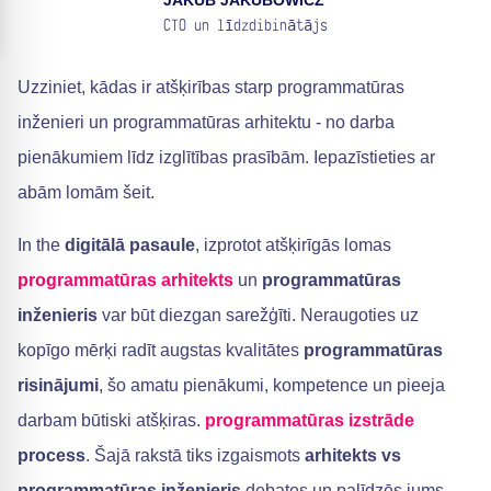
JAKUB JAKUBOWICZ
CTO un līdzdibinātājs
Uzziniet, kādas ir atšķirības starp programmatūras
inženieri un programmatūras arhitektu - no darba
pienākumiem līdz izglītības prasībām. Iepazīstieties ar
abām lomām šeit.
In the
digitālā pasaule
, izprotot atšķirīgās lomas
programmatūras arhitekts
un
programmatūras
inženieris
var būt diezgan sarežģīti. Neraugoties uz
kopīgo mērķi radīt augstas kvalitātes
programmatūras
risinājumi
, šo amatu pienākumi, kompetence un pieeja
darbam būtiski atšķiras.
programmatūras izstrāde
process
. Šajā rakstā tiks izgaismots
arhitekts vs
programmatūras inženieris
debates un palīdzēs jums