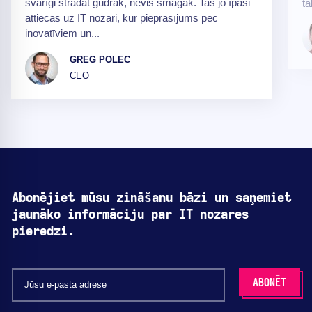
svarīgi strādāt gudrāk, nevis smagāk. Tas jo īpaši
ta
attiecas uz IT nozari, kur pieprasījums pēc
inovatīviem un...
GREG POLEC
CEO
Abonējiet mūsu zināšanu bāzi un saņemiet
jaunāko informāciju par IT nozares
pieredzi.