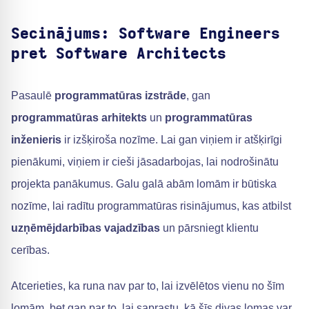
Secinājums: Software Engineers
pret Software Architects
Pasaulē
programmatūras izstrāde
, gan
programmatūras arhitekts
un
programmatūras
inženieris
ir izšķiroša nozīme. Lai gan viņiem ir atšķirīgi
pienākumi, viņiem ir cieši jāsadarbojas, lai nodrošinātu
projekta panākumus. Galu galā abām lomām ir būtiska
nozīme, lai radītu programmatūras risinājumus, kas atbilst
uzņēmējdarbības vajadzības
un pārsniegt klientu
cerības.
Atcerieties, ka runa nav par to, lai izvēlētos vienu no šīm
lomām, bet gan par to, lai saprastu, kā šīs divas lomas var