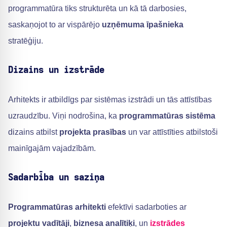
programmatūra tiks strukturēta un kā tā darbosies,
saskaņojot to ar vispārējo
uzņēmuma īpašnieka
stratēģiju.
Dizains un izstrāde
Arhitekts ir atbildīgs par sistēmas izstrādi un tās attīstības
uzraudzību. Viņi nodrošina, ka
programmatūras sistēma
dizains atbilst
projekta prasības
un var attīstīties atbilstoši
mainīgajām vajadzībām.
Sadarbība un saziņa
Programmatūras arhitekti
efektīvi sadarboties ar
projektu vadītāji
,
biznesa analītiķi
, un
izstrādes