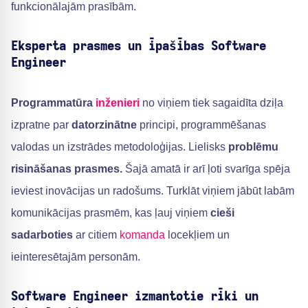
funkcionālajām prasībām.
Eksperta prasmes un īpašības Software
Engineer
Programmatūra
inženieri
no viņiem tiek sagaidīta dziļa
izpratne par
datorzinātne
principi, programmēšanas
valodas un izstrādes metodoloģijas. Lielisks
problēmu
risināšanas prasmes.
Šajā amatā ir arī ļoti svarīga spēja
ieviest inovācijas un radošums. Turklāt viņiem jābūt labām
komunikācijas prasmēm, kas ļauj viņiem
cieši
sadarboties
ar citiem
komanda
locekļiem un
ieinteresētajām personām.
Software Engineer izmantotie rīki un