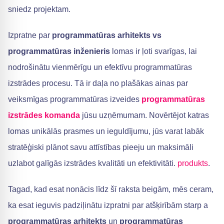
sniedz projektam.
Izpratne par
programmatūras arhitekts vs
programmatūras inženieris
lomas ir ļoti svarīgas, lai
nodrošinātu vienmērīgu un efektīvu programmatūras
izstrādes procesu. Tā ir daļa no plašākas ainas par
veiksmīgas programmatūras izveides
programmatūras
izstrādes komanda
jūsu uzņēmumam. Novērtējot katras
lomas unikālās prasmes un ieguldījumu, jūs varat labāk
stratēģiski plānot savu attīstības pieeju un maksimāli
uzlabot galīgās izstrādes kvalitāti un efektivitāti.
produkts
.
Tagad, kad esat nonācis līdz šī raksta beigām, mēs ceram,
ka esat ieguvis padziļinātu izpratni par atšķirībām starp a
programmatūras arhitekts
un
programmatūras