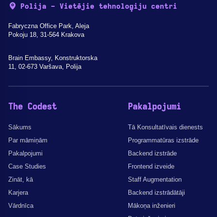
Polija - Vietējie tehnoloģiju centri
Fabryczna Office Park, Aleja
Pokoju 18, 31-564 Krakova
Brain Embassy, Konstruktorska
11, 02-673 Varšava, Polija
The Codest
Pakalpojumi
Sākums
Tā Konsultatīvais dienests
Par māmiņām
Programmatūras izstrāde
Pakalpojumi
Backend izstrāde
Case Studies
Frontend izveide
Zināt, kā
Staff Augmentation
Karjera
Backend izstrādātāji
Vārdnīca
Mākoņa inženieri