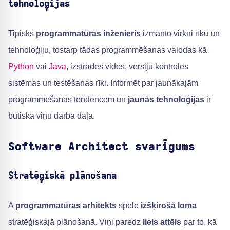
tehnoloģijas
Tipisks
programmatūras inženieris
izmanto virkni rīku un
tehnoloģiju, tostarp tādas programmēšanas valodas kā
Python
vai
Java
, izstrādes vides, versiju kontroles
sistēmas un testēšanas rīki. Informēt par jaunākajām
programmēšanas tendencēm un
jaunās tehnoloģijas
ir
būtiska viņu darba daļa.
Software Architect svarīgums
Stratēģiskā plānošana
A
programmatūras arhitekts
spēlē
izšķirošā loma
stratēģiskajā plānošanā. Viņi paredz
liels attēls
par to, kā