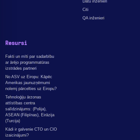
Datu inženieri
Citi
QA inženieri
Resursi
Fakti un mīti par sadarbību
ar ārējo programmatūras
izstrādes partneri
No ASV uz Eiropu: Kāpēc
Amerikas jaunuzņēmumi
nolemj pārcelties uz Eiropu?
Tehnoloģiju ārzonas
attīstības centra
salīdzinājums: (Polija),
ASEAN (Filipīnas), Eirāzija
(Turcija)
Kādi ir galvenie CTO un CIO
izaicinājumi?