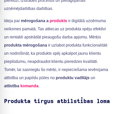
pieredzi, izstrādes procesus un pielāgojamas
uzņēmējdarbības darbības.
Ideja par
mērogošana a
produkts
ir digitālā uzņēmuma
veiksmes pamatā. Tas attiecas uz produkta spēju efektīvi
un rentabli apstrādāt pieaugošu darba apjomu. Mērķis
produkta mērogošana
ir uzlabot produkta funkcionalitāti
un nodrošināt, ka produkts spēj apkalpot jaunu klientu
pieplūdumu, neapdraudot klientu pieredzes kvalitāti.
Tomēr, lai sasniegtu šo mērķi, ir nepieciešama ievērojama
attīstība un papildu pūles no
produktu vadītājs
un
attīstība
komanda
.
Produkta tirgus atbilstības loma