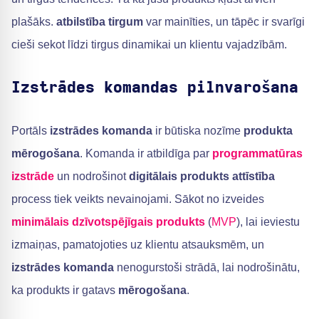
plašāks.
atbilstība tirgum
var mainīties, un tāpēc ir svarīgi
cieši sekot līdzi tirgus dinamikai un klientu vajadzībām.
Izstrādes komandas pilnvarošana
Portāls
izstrādes komanda
ir būtiska nozīme
produkta
mērogošana
. Komanda ir atbildīga par
programmatūras
izstrāde
un nodrošinot
digitālais produkts
attīstība
process tiek veikts nevainojami. Sākot no izveides
minimālais dzīvotspējīgais produkts
(
MVP
), lai ieviestu
izmaiņas, pamatojoties uz klientu atsauksmēm, un
izstrādes komanda
nenogurstoši strādā, lai nodrošinātu,
ka produkts ir gatavs
mērogošana
.