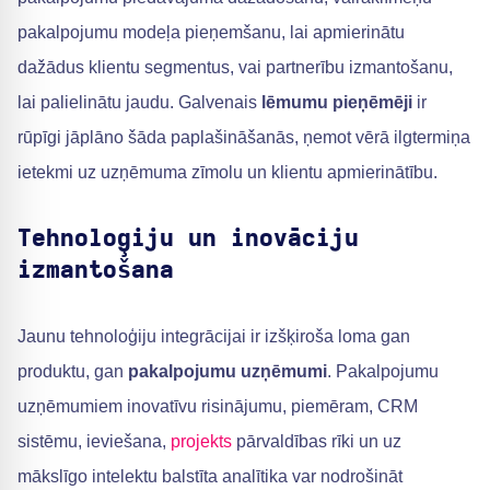
pakalpojumu modeļa pieņemšanu, lai apmierinātu
dažādus klientu segmentus, vai partnerību izmantošanu,
lai palielinātu jaudu. Galvenais
lēmumu pieņēmēji
ir
rūpīgi jāplāno šāda paplašināšanās, ņemot vērā ilgtermiņa
ietekmi uz uzņēmuma zīmolu un klientu apmierinātību.
Tehnoloģiju un inovāciju
izmantošana
Jaunu tehnoloģiju integrācijai ir izšķiroša loma gan
produktu, gan
pakalpojumu uzņēmumi
. Pakalpojumu
uzņēmumiem inovatīvu risinājumu, piemēram, CRM
sistēmu, ieviešana,
projekts
pārvaldības rīki un uz
mākslīgo intelektu balstīta analītika var nodrošināt