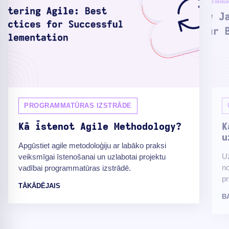
PROGRAMMATŪRAS IZSTRĀDE
Kā īstenot Agile Methodology?
K
u
Apgūstiet agile metodoloģiju ar labāko praksi
Uz
veiksmīgai īstenošanai un uzlabotai projektu
no
vadībai programmatūras izstrādē.
pr
TĀKĀDĒJAIS
B