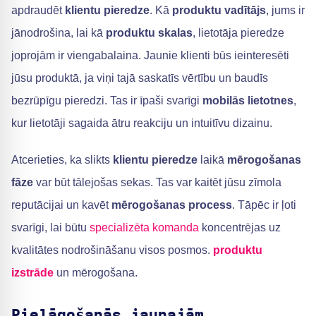
apdraudēt
klientu pieredze
. Kā
produktu vadītājs
, jums ir
jānodrošina, lai kā
produktu skalas
, lietotāja pieredze
joprojām ir viengabalaina. Jaunie klienti būs ieinteresēti
jūsu produktā, ja viņi tajā saskatīs vērtību un baudīs
bezrūpīgu pieredzi. Tas ir īpaši svarīgi
mobilās lietotnes
,
kur lietotāji sagaida ātru reakciju un intuitīvu dizainu.
Atcerieties, ka slikts
klientu pieredze
laikā
mērogošanas
fāze
var būt tālejošas sekas. Tas var kaitēt jūsu zīmola
reputācijai un kavēt
mērogošanas process
. Tāpēc ir ļoti
svarīgi, lai būtu
specializēta komanda
koncentrējas uz
kvalitātes nodrošināšanu visos posmos.
produktu
izstrāde
un mērogošana.
Pielāgošanās jaunajām