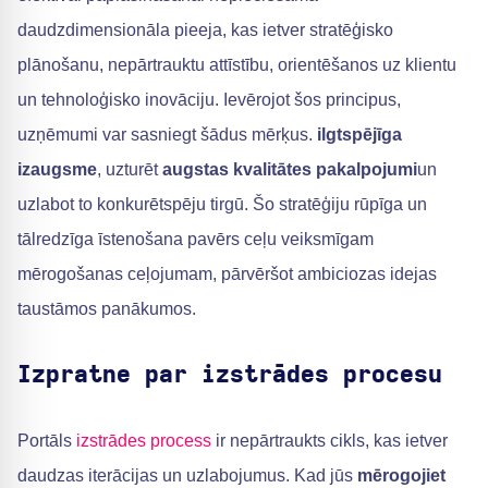
daudzdimensionāla pieeja, kas ietver stratēģisko
plānošanu, nepārtrauktu attīstību, orientēšanos uz klientu
un tehnoloģisko inovāciju. Ievērojot šos principus,
uzņēmumi var sasniegt šādus mērķus.
ilgtspējīga
izaugsme
, uzturēt
augstas kvalitātes pakalpojumi
un
uzlabot to konkurētspēju tirgū. Šo stratēģiju rūpīga un
tālredzīga īstenošana pavērs ceļu veiksmīgam
mērogošanas ceļojumam, pārvēršot ambiciozas idejas
taustāmos panākumos.
Izpratne par izstrādes procesu
Portāls
izstrādes process
ir nepārtraukts cikls, kas ietver
daudzas iterācijas un uzlabojumus. Kad jūs
mērogojiet