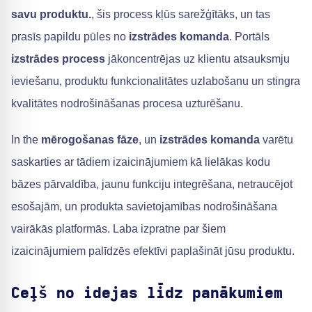
savu produktu.
, šis process kļūs sarežģītāks, un tas
prasīs papildu pūles no
izstrādes komanda
. Portāls
izstrādes process
jākoncentrējas uz klientu atsauksmju
ieviešanu, produktu funkcionalitātes uzlabošanu un stingra
kvalitātes nodrošināšanas procesa uzturēšanu.
In the
mērogošanas fāze
, un
izstrādes komanda
varētu
saskarties ar tādiem izaicinājumiem kā lielākas kodu
bāzes pārvaldība, jaunu funkciju integrēšana, netraucējot
esošajām, un produkta savietojamības nodrošināšana
vairākās platformās. Laba izpratne par šiem
izaicinājumiem palīdzēs efektīvi paplašināt jūsu produktu.
Ceļš no idejas līdz panākumiem