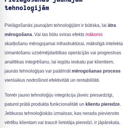
tehnoloģijām
Pielāgošanās jaunajām tehnoloģijām ir būtiska, lai
ātra
mērogošana
. Vai tas būtu sviras efekts
mākonis
skaitļošanu mērogojamai infrastruktūrai, mākslīgā intelekta
izmantošanu uzņēmējdarbības operācijās vai progresīvas
analītikas integrēšanu, lai iegūtu ieskatu par klientiem,
jaunās tehnoloģijas var paātrināt
mērogošanas process
vienlaikus nodrošinot efektivitāti un rentabilitāti.
Tomēr jauno tehnoloģiju integrācija jāveic piesardzīgi,
paturot prātā produkta funkcionalitāti un
klientu pieredze
.
Jebkuras tehnoloģiskās izmaiņas, kas nerada pievienoto
vērtību klientam vai traucē lietotāja pieredzi, ir jāpārskata.