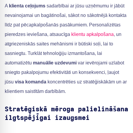
A
klienta ceļojums
sadarbībai ar jūsu uzņēmumu ir jābūt
nevainojamai un bagātinošai, sākot no sākotnējā kontakta
līdz pat pēcapkalpošanās pasākumiem. Personalizētas
pieredzes ieviešana, atsaucīga
klientu apkalpošana
, un
atgriezeniskās saites mehānismi ir būtiski soļi, lai to
sasniegtu. Turklāt tehnoloģiju izmantošana, lai
automatizētu
manuālie uzdevumi
var ievērojami uzlabot
sniegto pakalpojumu efektivitāti un konsekvenci, ļaujot
jūsu
visa komanda
koncentrēties uz stratēģiskākām un ar
klientiem saistītām darbībām.
Stratēģiskā mēroga palielināšana
ilgtspējīgai izaugsmei