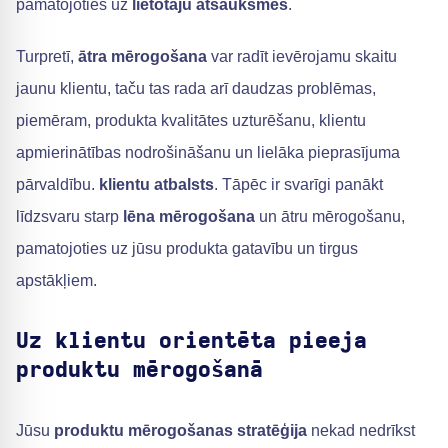
pamatojoties uz
lietotāju atsauksmes
.
Turpretī,
ātra mērogošana
var radīt ievērojamu skaitu
jaunu klientu, taču tas rada arī daudzas problēmas,
piemēram, produkta kvalitātes uzturēšanu, klientu
apmierinātības nodrošināšanu un lielāka pieprasījuma
pārvaldību.
klientu atbalsts
. Tāpēc ir svarīgi panākt
līdzsvaru starp
lēna mērogošana
un ātru mērogošanu,
pamatojoties uz jūsu produkta gatavību un tirgus
apstākļiem.
Uz klientu orientēta pieeja
produktu mērogošanā
Jūsu
produktu mērogošanas stratēģija
nekad nedrīkst