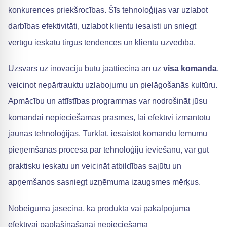
konkurences priekšrocības. Šīs tehnoloģijas var uzlabot
darbības efektivitāti, uzlabot klientu iesaisti un sniegt
vērtīgu ieskatu tirgus tendencēs un klientu uzvedībā.
Uzsvars uz inovāciju būtu jāattiecina arī uz
visa komanda
,
veicinot nepārtrauktu uzlabojumu un pielāgošanās kultūru.
Apmācību un attīstības programmas var nodrošināt jūsu
komandai nepieciešamās prasmes, lai efektīvi izmantotu
jaunās tehnoloģijas. Turklāt, iesaistot komandu lēmumu
pieņemšanas procesā par tehnoloģiju ieviešanu, var gūt
praktisku ieskatu un veicināt atbildības sajūtu un
apņemšanos sasniegt uzņēmuma izaugsmes mērķus.
Nobeigumā jāsecina, ka produkta vai pakalpojuma
efektīvai paplašināšanai nepieciešama