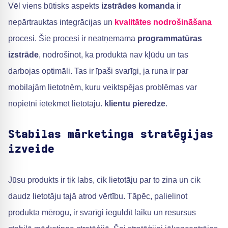
Vēl viens būtisks aspekts
izstrādes komanda
ir
nepārtrauktas integrācijas un
kvalitātes nodrošināšana
procesi. Šie procesi ir neatņemama
programmatūras
izstrāde
, nodrošinot, ka produktā nav kļūdu un tas
darbojas optimāli. Tas ir īpaši svarīgi, ja runa ir par
mobilajām lietotnēm, kuru veiktspējas problēmas var
nopietni ietekmēt lietotāju.
klientu pieredze
.
Stabilas mārketinga stratēģijas
izveide
Jūsu produkts ir tik labs, cik lietotāju par to zina un cik
daudz lietotāju tajā atrod vērtību. Tāpēc, palielinot
produkta mērogu, ir svarīgi ieguldīt laiku un resursus