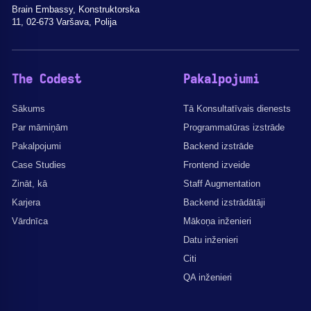
Brain Embassy, Konstruktorska
11, 02-673 Varšava, Polija
The Codest
Pakalpojumi
Sākums
Tā Konsultatīvais dienests
Par māmiņām
Programmatūras izstrāde
Pakalpojumi
Backend izstrāde
Case Studies
Frontend izveide
Zināt, kā
Staff Augmentation
Karjera
Backend izstrādātāji
Vārdnīca
Mākoņa inženieri
Datu inženieri
Citi
QA inženieri