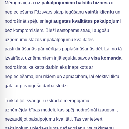
Mērogmaiņa a
uz pakalpojumiem balstīts bizness
ir
nepieciešams līdzsvars starp iegūšanu
vairāk klientu
un
nodrošināt spēju sniegt
augstas kvalitātes pakalpojumi
bez kompromisiem. Bieži sastopams strauji augošu
uzņēmumu slazds ir pakalpojumu kvalitātes
pasliktināšanās pārmērīgas paplašināšanās dēļ. Lai no tā
izvairītos, uzņēmumiem ir jāiegulda savos
visa komanda
,
nodrošinot, ka katrs darbinieks ir aprīkots ar
nepieciešamajiem rīkiem un apmācībām, lai efektīvi tiktu
galā ar pieaugošo darba slodzi.
Turklāt ļoti svarīgi ir izstrādāt mērogojamu
uzņēmējdarbības modeli, kas spēj nodrošināt izaugsmi,
nezaudējot pakalpojumu kvalitāti. Tas var ietvert
pakalpojumu piedāvājuma dažādošanu, vairāklīmeņu