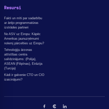
Resursi
Fakti un mīti par sadarbību
ar ārējo programmatūras
izstrādes partneri
No ASV uz Eiropu: Kāpēc
Amerikas jaunuzņēmumi
nolemj pārcelties uz Eiropu?
Tehnoloģiju ārzonas
attīstības centra
salīdzinājums: (Polija),
ASEAN (Filipīnas), Eirāzija
(Turcija)
Kādi ir galvenie CTO un CIO
izaicinājumi?