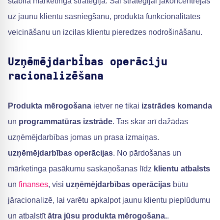
stabilā mārketinga stratēģijā. Šai stratēģijai jākoncentrējas
uz jaunu klientu sasniegšanu, produkta funkcionalitātes
veicināšanu un izcilas klientu pieredzes nodrošināšanu.
Uzņēmējdarbības operāciju
racionalizēšana
Produkta mērogošana
ietver ne tikai
izstrādes komanda
un
programmatūras izstrāde
. Tas skar arī dažādas
uzņēmējdarbības jomas un prasa izmaiņas.
uzņēmējdarbības operācijas
. No pārdošanas un
mārketinga pasākumu saskaņošanas līdz
klientu atbalsts
un
finanses
, visi
uzņēmējdarbības operācijas
būtu
jāracionalizē, lai varētu apkalpot jaunu klientu pieplūdumu
un atbalstīt
ātra jūsu produkta mērogošana.
.