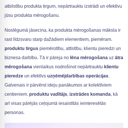
atbilstību produkta tirgum, nepārtrauktu izstrādi un efektīvu
jūsu produkta mērogošanu.
Noslēgumā jāsecina, ka produkta mērogošanas māksla ir
rast līdzsvaru starp dažādiem elementiem, piemēram.
produktu tirgus
piemērotību, attīstību, klientu pieredzi un
biznesa darbību. Tā ir pāreja no
lēna mērogošana
uz
ātra
mērogošana
vienlaikus nodrošinot nepārtrauktu
klientu
pieredze
un efektīvs
uzņēmējdarbības operācijas
.
Galvenais ir pārvērst ideju panākumos ar kolektīviem
centieniem.
produktu vadītājs
,
izstrādes komanda
, kā
arī visas pārējās ceļojumā iesaistītās ieinteresētās
personas.