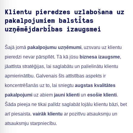
Klientu pieredzes uzlabošana uz
pakalpojumiem balstītas
uzņēmējdarbības izaugsmei
Šajā jomā
pakalpojumu uzņēmumi
, uzsvaru uz klientu
pieredzi nevar pārspīlēt. Tā kā jūsu
biznesa izaugsme
,
jāattīsta stratēģijas, lai saglabātu un palielinātu klientu
apmierinātību. Galvenais šīs attīstības aspekts ir
koncentrēšanās uz to, lai sniegtu
augstas kvalitātes
pakalpojumi
uz abiem
jauni klienti
un
esošie klienti
.
Šāda pieeja ne tikai palīdz saglabāt lojālu klientu bāzi, bet
arī piesaista.
vairāk klientu
ar pozitīvu atsauksmju un
atsauksmju starpniecību.