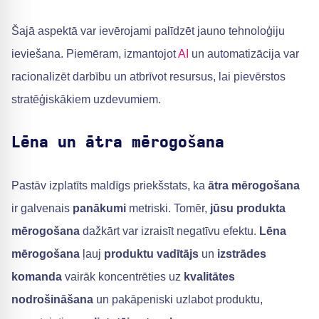
Šajā aspektā var ievērojami palīdzēt jauno tehnoloģiju
ieviešana. Piemēram, izmantojot
AI
un automatizācija var
racionalizēt darbību un atbrīvot resursus, lai pievērstos
stratēģiskākiem uzdevumiem.
Lēna un ātra mērogošana
Pastāv izplatīts maldīgs priekšstats, ka
ātra mērogošana
ir galvenais
panākumi
metriski. Tomēr,
jūsu produkta
mērogošana
dažkārt var izraisīt negatīvu efektu.
Lēna
mērogošana
ļauj
produktu vadītājs
un
izstrādes
komanda
vairāk koncentrēties uz
kvalitātes
nodrošināšana
un pakāpeniski uzlabot produktu,