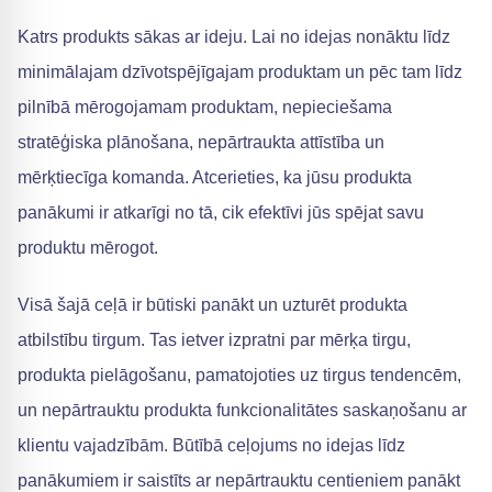
Katrs produkts sākas ar ideju. Lai no idejas nonāktu līdz
minimālajam dzīvotspējīgajam produktam un pēc tam līdz
pilnībā mērogojamam produktam, nepieciešama
stratēģiska plānošana, nepārtraukta attīstība un
mērķtiecīga komanda. Atcerieties, ka jūsu produkta
panākumi ir atkarīgi no tā, cik efektīvi jūs spējat savu
produktu mērogot.
Visā šajā ceļā ir būtiski panākt un uzturēt produkta
atbilstību tirgum. Tas ietver izpratni par mērķa tirgu,
produkta pielāgošanu, pamatojoties uz tirgus tendencēm,
un nepārtrauktu produkta funkcionalitātes saskaņošanu ar
klientu vajadzībām. Būtībā ceļojums no idejas līdz
panākumiem ir saistīts ar nepārtrauktu centieniem panākt