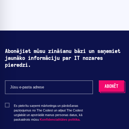
Abonējiet mūsu zināšanu bāzi un saņemiet
jaunāko informāciju par IT nozares
pieredzi.
Es piekrītu saņemt mārketinga un pārdošanas
paziņojumus no The Codest un atļaut The Codest
uzglabāt un apstrādāt manus personas datus, kā
paskaidrots mūsu
Konfidencialitātes politika.