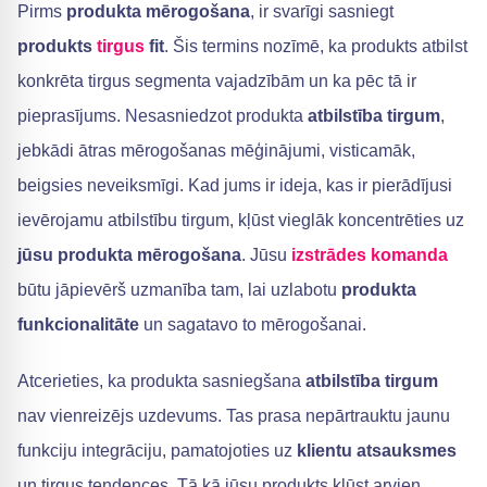
Pirms
produkta mērogošana
, ir svarīgi sasniegt
produkts
tirgus
fit
. Šis termins nozīmē, ka produkts atbilst
konkrēta tirgus segmenta vajadzībām un ka pēc tā ir
pieprasījums. Nesasniedzot produkta
atbilstība tirgum
,
jebkādi ātras mērogošanas mēģinājumi, visticamāk,
beigsies neveiksmīgi. Kad jums ir ideja, kas ir pierādījusi
ievērojamu atbilstību tirgum, kļūst vieglāk koncentrēties uz
jūsu produkta mērogošana
. Jūsu
izstrādes komanda
būtu jāpievērš uzmanība tam, lai uzlabotu
produkta
funkcionalitāte
un sagatavo to mērogošanai.
Atcerieties, ka produkta sasniegšana
atbilstība tirgum
nav vienreizējs uzdevums. Tas prasa nepārtrauktu jaunu
funkciju integrāciju, pamatojoties uz
klientu atsauksmes
un tirgus tendences. Tā kā jūsu produkts kļūst arvien