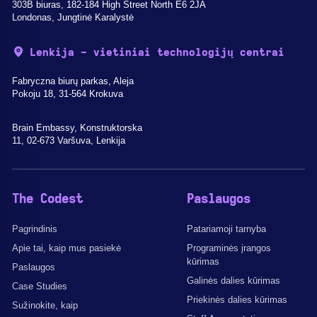
303B biuras, 182-184 High Street North E6 2JA
Londonas, Jungtinė Karalystė
Lenkija - vietiniai technologijų centrai
Fabryczna biurų parkas, Aleja
Pokoju 18, 31-564 Krokuva
Brain Embassy, Konstruktorska
11, 02-673 Varšuva, Lenkija
The Codest
Paslaugos
Pagrindinis
Patariamoji tarnyba
Apie tai, kaip mus pasiekė
Programinės įrangos
kūrimas
Paslaugos
Galinės dalies kūrimas
Case Studies
Priekinės dalies kūrimas
Sužinokite, kaip