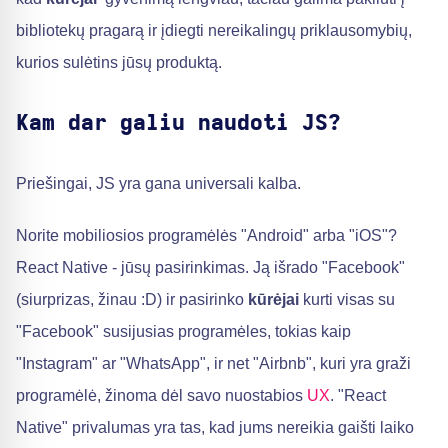
bibliotekų pragarą ir įdiegti nereikalingų priklausomybių,
kurios sulėtins jūsų produktą.
Kam dar galiu naudoti JS?
Priešingai, JS yra gana universali kalba.
Norite mobiliosios programėlės "Android" arba "iOS"?
React Native - jūsų pasirinkimas. Ją išrado "Facebook"
(siurprizas, žinau :D) ir pasirinko
kūrėjai
kurti visas su
"Facebook" susijusias programėles, tokias kaip
"Instagram" ar "WhatsApp", ir net "Airbnb", kuri yra graži
programėlė, žinoma dėl savo nuostabios
UX
. "React
Native" privalumas yra tas, kad jums nereikia gaišti laiko