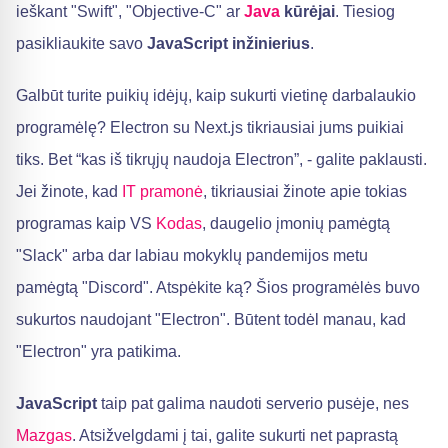
ieškant "Swift", "Objective-C" ar
Java
kūrėjai
. Tiesiog
pasikliaukite savo
JavaScript inžinierius
.
Galbūt turite puikių idėjų, kaip sukurti vietinę darbalaukio
programėlę? Electron su Next.js tikriausiai jums puikiai
tiks. Bet “kas iš tikrųjų naudoja Electron”, - galite paklausti.
Jei žinote, kad
IT pramonė
, tikriausiai žinote apie tokias
programas kaip VS
Kodas
, daugelio įmonių pamėgtą
"Slack" arba dar labiau mokyklų pandemijos metu
pamėgtą "Discord". Atspėkite ką? Šios programėlės buvo
sukurtos naudojant "Electron". Būtent todėl manau, kad
"Electron" yra patikima.
JavaScript
taip pat galima naudoti serverio pusėje, nes
Mazgas
. Atsižvelgdami į tai, galite sukurti net paprastą