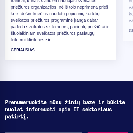
Įrankiai, kuriais šiandien naudojasi sveikatos
au
priežiūros organizacijos, nė iš tolo neprimena prieš
va
kelis dešimtmečius naudotų popierinių kortelių.
ko
sveikatos priežiūros programinė įranga dabar
va
padeda sveikatos sistemoms, pacientų priežiūrai ir
G
šiuolaikiniam sveikatos priežiūros paslaugų
teikimui klinikinėse ir...
GERIAUSIAS
Prenumeruokite mūsų žinių bazę ir būkite
nuolat informuoti apie IT sektoriaus
patirtį.