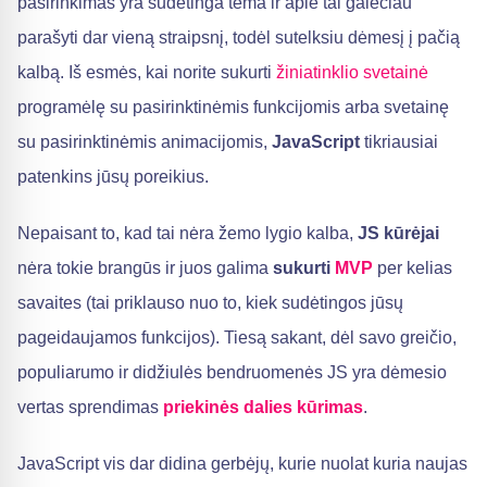
pasirinkimas yra sudėtinga tema ir apie tai galėčiau
parašyti dar vieną straipsnį, todėl sutelksiu dėmesį į pačią
kalbą. Iš esmės, kai norite sukurti
žiniatinklio svetainė
programėlę su pasirinktinėmis funkcijomis arba svetainę
su pasirinktinėmis animacijomis,
JavaScript
tikriausiai
patenkins jūsų poreikius.
Nepaisant to, kad tai nėra žemo lygio kalba,
JS kūrėjai
nėra tokie brangūs ir juos galima
sukurti
MVP
per kelias
savaites (tai priklauso nuo to, kiek sudėtingos jūsų
pageidaujamos funkcijos). Tiesą sakant, dėl savo greičio,
populiarumo ir didžiulės bendruomenės JS yra dėmesio
vertas sprendimas
priekinės dalies kūrimas
.
JavaScript vis dar didina gerbėjų, kurie nuolat kuria naujas