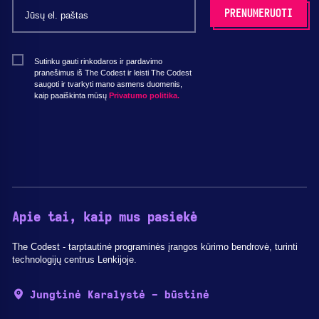
Sutinku gauti rinkodaros ir pardavimo
pranešimus iš The Codest ir leisti The Codest
saugoti ir tvarkyti mano asmens duomenis,
kaip paaiškinta mūsų
Privatumo politika.
Apie tai, kaip mus pasiekė
The Codest - tarptautinė programinės įrangos kūrimo bendrovė, turinti
technologijų centrus Lenkijoje.
Jungtinė Karalystė - būstinė