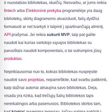
ir nuostabias bibliotekas, skaičių. Nesvarbu, ar jums reikia
fintech
arba
Elektroninė prekyba
programėlėje yra daug
bibliotekų, skirtų diagramoms atvaizduoti, failų dydžiui
formatuoti ar net tvarkyti ir talpinti į spartinančiąją atmintį.
API
prašymai. Jei reikia
sukurti MVP
, taip pat galite
naudoti kai kurias vartotojo sąsajos bibliotekas su
paruoštais naudoti komponentais, o tai sutrumpins jūsų
produktas
.
Nepriklausomai nuo to, kokias bibliotekas nuspręsite
naudoti savo
projektas
, nepamirškite, kad svarbu patikrinti,
kaip dažnai autoriai atnaujina savo bibliotekas. Deja,
visada yra rizika, kad trečiųjų šalių bibliotekos taps
nereikalingos arba pasenusios. Bibliotekos skirtos tam,
kad
kūrėjai
‘ gyvenimą lengviau, tačiau galima pakliūti į