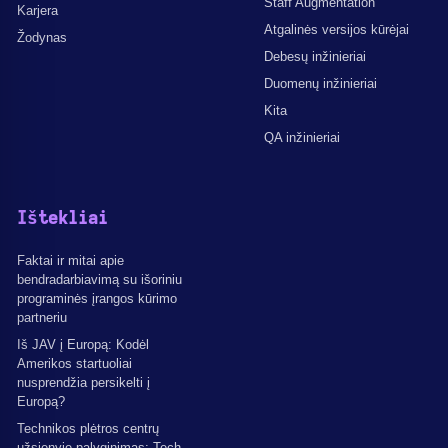
Staff Augmentation
Karjera
Atgalinės versijos kūrėjai
Žodynas
Debesų inžinieriai
Duomenų inžinieriai
Kita
QA inžinieriai
Ištekliai
Faktai ir mitai apie
bendradarbiavimą su išoriniu
programinės įrangos kūrimo
partneriu
Iš JAV į Europą: Kodėl
Amerikos startuoliai
nusprendžia persikelti į
Europą?
Technikos plėtros centrų
užsienyje palyginimas: Tech