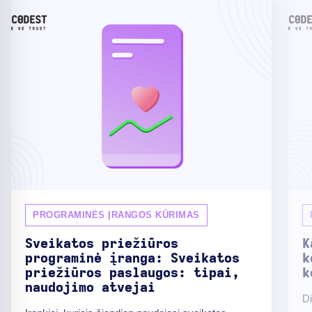
PROGRAMINĖS ĮRANGOS KŪRIMAS
Sveikatos priežiūros
K
programinė įranga: Sveikatos
k
priežiūros paslaugos: tipai,
k
naudojimo atvejai
Di