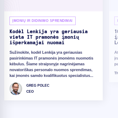
ĮMONIŲ IR DIDINIMO SPRENDIMAI
Kodėl Lenkija yra geriausia
1
vieta IT pramonės įmonių
į
išperkamajai nuomai
L
Sužinokite, kodėl Lenkija yra geriausias
A
pasirinkimas IT pramonės įmonėms nuomotis
į
kėbulus. Šiame straipsnyje nagrinėjamas
p
novatoriškas personalo nuomos sprendimas,
T
kai įmonės samdo kvalifikuotus specialistus...
GREG POLEC
CEO