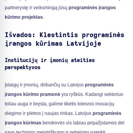
partnerystę ir veiksmingą jūsų
programinės įrangos
kūrimo projektas
.
Išvados: Klestintis programinės
įrangos kūrimas Latvijoje
Institucijų ir įmonių ateities
perspektyvos
Įstaigų ir įmonių, dirbančių su Latvijos
programinės
įrangos kūrimo pramonė
yra ryškūs. Kadangi sektorius
toliau auga ir bręsta, galime tikėtis tolesnio inovacijų
diegimo ir plėtros į naujas rinkas. Latvijos
programinės
įrangos kūrimas
bendrovės vis labiau pripažįstamos dėl
savo techninio meistriškumo ir gebėjimo pateikti