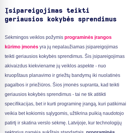
Įsipareigojimas teikti
geriausios kokybės sprendimus
Sėkmingos veiklos požymis
programinės įrangos
kūrimo įmonės
yra jų nepalaužiamas įsipareigojimas
teikti geriausios kokybės sprendimus. Šis įsipareigojimas
akivaizdus kiekviename jų veiklos aspekte - nuo
kruopštaus planavimo ir griežtų bandymų iki nuolatinės
pagalbos ir priežiūros. Šios įmonės supranta, kad teikti
geriausios kokybės sprendimus - tai ne tik atitikti
specifikacijas, bet ir kurti programinę įrangą, kuri patikimai
veikia bet kokiomis sąlygomis, užtikrina puikią naudotojo
patirtį ir skatina verslo sėkmę. Latvijoje, kur technologijų
sektorius garsėja aukštais standartais,
programinės