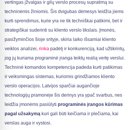
vertingas įžvalgas ir gilų verslo procesų supratimą su
techninėmis žiniomis. Šis dvigubas dėmesys leidžia jiems
kurti sprendimus, kurie yra ne tik techniškai patikimi, bet ir
strategiškai suderinti su kliento verslo tikslais. Įmonės,
pasižyminčios šioje srityje, skiria laiko išsamiai kliento
veiklos analizei,
rinka
padėtį ir konkurenciją, kad užtikrintų,
jog jų kuriama programinė įranga teiktų realią vertę verslui.
Techninė komandos kompetencija padeda kurti patikimas
ir veiksmingas sistemas, kuriomis grindžiamos kliento
verslo operacijos. Latvijos sparčiai augančioje
technologijų pramonėje šis derinys yra ypač svarbus, nes
leidžia įmonėms pasiūlyti
programinės įrangos kūrimas
pagal užsakymą
kuri gali būti keičiama ir plečiama, kai
verslas auga ir vystosi.