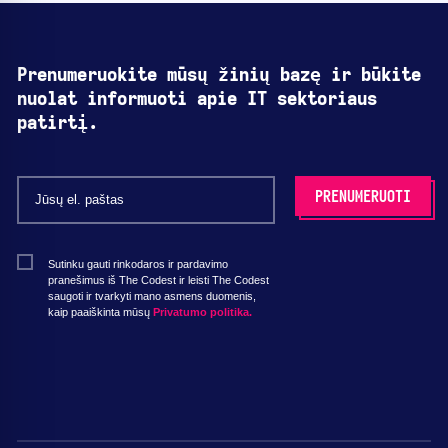
Prenumeruokite mūsų žinių bazę ir būkite
nuolat informuoti apie IT sektoriaus
patirtį.
Sutinku gauti rinkodaros ir pardavimo
pranešimus iš The Codest ir leisti The Codest
saugoti ir tvarkyti mano asmens duomenis,
kaip paaiškinta mūsų
Privatumo politika.