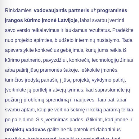
Rinkdamiesi
vadovaujantis partneris
už
programinės
įrangos kūrimo įmonė Latvijoje
, labai svarbu įvertinti
savo verslo reikalavimus ir laukiamus rezultatus. Pradėkite
nuo projekto apimties, biudžeto ir terminų nustatymo. Tada
apsvarstykite konkrečius gebėjimus, kurių jums reikia iš
kūrimo partnerio, pavyzdžiui, konkrečių technologijų žinias
arba patirtį jūsų pramonės šakoje. Ieškokite įmonės,
turinčios įrodytą panašių į jūsų projektų vykdymo patirtį.
Įvertinkite jų portfelį ir atvejų tyrimus, kad suprastumėte jų
požiūrį į problemų sprendimą ir naujoves. Taip pat labai
svarbu aptarti, kaip jie vertina sėkmę ir kokią paramą teikia
po paleidimo. Šis įvertinimas padės užtikrinti, kad įmonė ir
projektų vadovas
galite ne tik patenkinti dabartinius