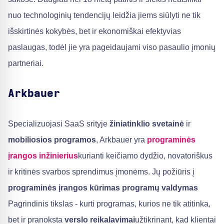
nuo technologinių tendencijų leidžia jiems siūlyti ne tik
išskirtinės kokybės, bet ir ekonomiškai efektyvias
paslaugas, todėl jie yra pageidaujami viso pasaulio įmonių
partneriai.
Arkbauer
Specializuojasi SaaS srityje
žiniatinklio svetainė
ir
mobiliosios programos
, Arkbauer yra
programinės
įrangos inžinierius
kurianti keičiamo dydžio, novatoriškus
ir kritinės svarbos sprendimus įmonėms. Jų požiūris į
programinės įrangos kūrimas
programų valdymas
Pagrindinis tikslas - kurti programas, kurios ne tik atitinka,
bet ir pranoksta
verslo reikalavimai
užtikrinant, kad klientai