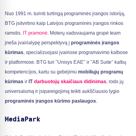
Nuo 1991 m. turinti turtingą programinės įrangos istoriją,
BTG įsitvirtino kaip Latvijos programinės įrangos rinkos
ramstis.
IT pramonė
. Moterų vadovaujama grupė team
įneša įvairialypę perspektyvą į
programinės įrangos
kūrimas
, specializuojasi įvairiose programavimo kalbose
ir platformose. BTG turi "Unisys EAE" ir "AB Suite" kalbų
kompetencijos, kartu su gebėjimu
mobiliųjų programų
kūrimas
ir
IT
darbuotojų skaičiaus didinimas
, rodo jų
universalumą ir įsipareigojimą teikti aukščiausio lygio
programinės įrangos kūrimo paslaugos
.
MediaPark