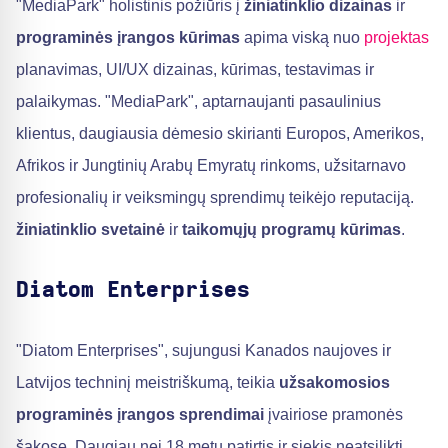
"MediaPark" holistinis požiūris į
žiniatinklio dizainas
ir
programinės įrangos kūrimas
apima viską nuo
projektas
planavimas, UI/UX dizainas, kūrimas, testavimas ir
palaikymas. "MediaPark", aptarnaujanti pasaulinius
klientus, daugiausia dėmesio skirianti Europos, Amerikos,
Afrikos ir Jungtinių Arabų Emyratų rinkoms, užsitarnavo
profesionalių ir veiksmingų sprendimų teikėjo reputaciją.
žiniatinklio svetainė
ir
taikomųjų programų kūrimas
.
Diatom Enterprises
"Diatom Enterprises", sujungusi Kanados naujoves ir
Latvijos techninį meistriškumą, teikia
užsakomosios
programinės įrangos sprendimai
įvairiose pramonės
šakose. Daugiau nei 18 metų patirtis ir siekis neatsilikti