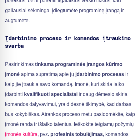
poreikius, bet ir paremti ilgalaikius verslo tikslus, kad
galiausiai sėkmingai įdiegtumėte programinę įrangą ir
augtumėte.
Įdarbinimo proceso ir komandos įtraukimo
svarba
Pasirinkimas
tinkama programinės įrangos kūrimo
įmonė
apima supratimą apie jų
įdarbinimo procesas
ir
kaip jie įtraukia savo komandą. Įmonė, kuri skiria laiko
įdarbinti
kvalifikuoti specialistai
ir daug dėmesio skiria
komandos dalyvavimui, yra didesnė tikimybė, kad darbas
bus kokybiškas. Atrankos proceso metu pasidomėkite, kaip
įmonė randa ir išlaiko talentus. Ieškokite teigiamų požymių
įmonės kultūra
, pvz.
profesinis tobulėjimas
, komandos