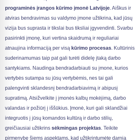
programinės įrangos kūrimo įmonė Latvijoje
. Aiškus ir
atviras bendravimas su valdymo įmone užtikrina, kad jūsų
vizija bus suprasta ir tikslai bus tiksliai įgyvendinti. Svarbu
pasirinkti įmonę, kuri vertina skaidrumą ir reguliariai
atnaujina informaciją per visą
kūrimo procesas
. Kultūrinis
suderinamumas taip pat gali turėti didelę įtaką darbo
santykiams. Naudinga bendradarbiauti su įmone, kurios
vertybės sutampa su jūsų vertybėmis, nes tai gali
palengvinti sklandesnį bendradarbiavimą ir abipusį
supratimą. Atsižvelkite į įmonės kalbų mokėjimą, darbo
valandas ir požiūrį į iššūkius. Įmonė, kuri gali sklandžiai
integruotis į jūsų komandos kultūrą ir darbo stilių,
greičiausiai užtikrins
sėkmingas projektas
. Teikite
pirmenybę šiems aspektams, kad užtikrintumėte darnią