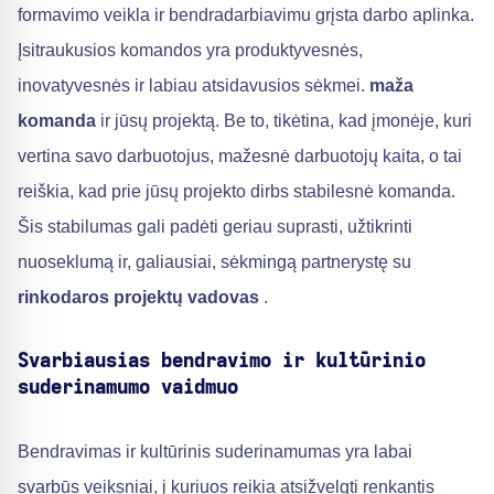
formavimo veikla ir bendradarbiavimu grįsta darbo aplinka.
Įsitraukusios komandos yra produktyvesnės,
inovatyvesnės ir labiau atsidavusios sėkmei.
maža
komanda
ir jūsų projektą. Be to, tikėtina, kad įmonėje, kuri
vertina savo darbuotojus, mažesnė darbuotojų kaita, o tai
reiškia, kad prie jūsų projekto dirbs stabilesnė komanda.
Šis stabilumas gali padėti geriau suprasti, užtikrinti
nuoseklumą ir, galiausiai, sėkmingą partnerystę su
rinkodaros projektų vadovas
.
Svarbiausias bendravimo ir kultūrinio
suderinamumo vaidmuo
Bendravimas ir kultūrinis suderinamumas yra labai
svarbūs veiksniai, į kuriuos reikia atsižvelgti renkantis