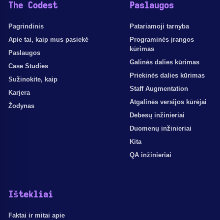
The Codest
Paslaugos
Pagrindinis
Patariamoji tarnyba
Apie tai, kaip mus pasiekė
Programinės įrangos
kūrimas
Paslaugos
Galinės dalies kūrimas
Case Studies
Priekinės dalies kūrimas
Sužinokite, kaip
Staff Augmentation
Karjera
Atgalinės versijos kūrėjai
Žodynas
Debesų inžinieriai
Duomenų inžinieriai
Kita
QA inžinieriai
Ištekliai
Faktai ir mitai apie