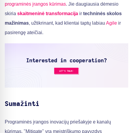
programinės įrangos kūrimas
. Jie daugiausia dėmesio
skiria
skaitmeninė transformacija
ir
techninės skolos
mažinimas
, užtikrinant, kad klientai taptų labiau
Agile
ir
pasirengę ateičiai.
Sumažinti
Programinės įrangos inovacijų priešakyje e kanalų
kūrimas, "Mitigate" yra meistriškumo pavyzdys