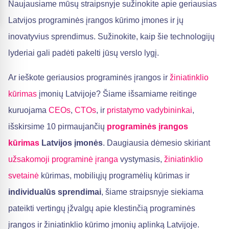
Naujausiame mūsų straipsnyje sužinokite apie geriausias
Latvijos programinės įrangos kūrimo įmones ir jų
inovatyvius sprendimus. Sužinokite, kaip šie technologijų
lyderiai gali padėti pakelti jūsų verslo lygį.
Ar ieškote geriausios programinės įrangos ir
žiniatinklio
kūrimas
įmonių Latvijoje? Šiame išsamiame reitinge
kuruojama
CEOs
,
CTOs
, ir
pristatymo vadybininkai
,
išskirsime 10 pirmaujančių
programinės įrangos
kūrimas
Latvijos įmonės
. Daugiausia dėmesio skiriant
užsakomoji programinė įranga
vystymasis,
žiniatinklio
svetainė
kūrimas, mobiliųjų programėlių kūrimas ir
individualūs sprendimai
, šiame straipsnyje siekiama
pateikti vertingų įžvalgų apie klestinčią programinės
įrangos ir žiniatinklio kūrimo įmonių aplinką Latvijoje.