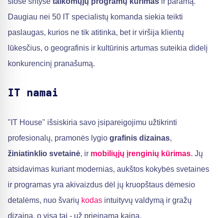
šiose srityse
taikomųjų programų kūrimas
ir paramą.
Daugiau nei 50 IT specialistų komanda siekia teikti
paslaugas, kurios ne tik atitinka, bet ir viršija klientų
lūkesčius, o geografinis ir kultūrinis artumas suteikia didelį
konkurencinį pranašumą.
IT namai
"IT House" išsiskiria savo įsipareigojimu užtikrinti
profesionalų, pramonės lygio
grafinis dizainas
,
žiniatinklio svetainė
, ir
mobiliųjų įrenginių kūrimas
. Jų
atsidavimas kuriant modernias, aukštos kokybės svetaines
ir programas yra akivaizdus dėl jų kruopštaus dėmesio
detalėms, nuo švarių
kodas
intuityvų valdymą ir gražų
dizainą, o visa tai - už prieinamą kainą.