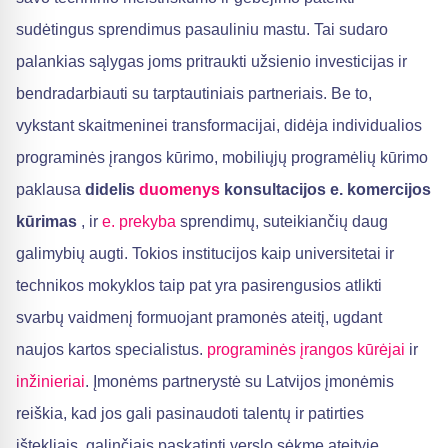
sudėtingus sprendimus pasauliniu mastu. Tai sudaro
palankias sąlygas joms pritraukti užsienio investicijas ir
bendradarbiauti su tarptautiniais partneriais. Be to,
vykstant skaitmeninei transformacijai, didėja individualios
programinės įrangos kūrimo, mobiliųjų programėlių kūrimo
paklausa
didelis
duomenys
konsultacijos
e. komercijos
kūrimas
, ir
e. prekyba
sprendimų, suteikiančių daug
galimybių augti. Tokios institucijos kaip universitetai ir
technikos mokyklos taip pat yra pasirengusios atlikti
svarbų vaidmenį formuojant pramonės ateitį, ugdant
naujos kartos specialistus.
programinės įrangos kūrėjai
ir
inžinieriai
. Įmonėms partnerystė su Latvijos įmonėmis
reiškia, kad jos gali pasinaudoti talentų ir patirties
ištekliais, galinčiais paskatinti verslo sėkmę ateityje.