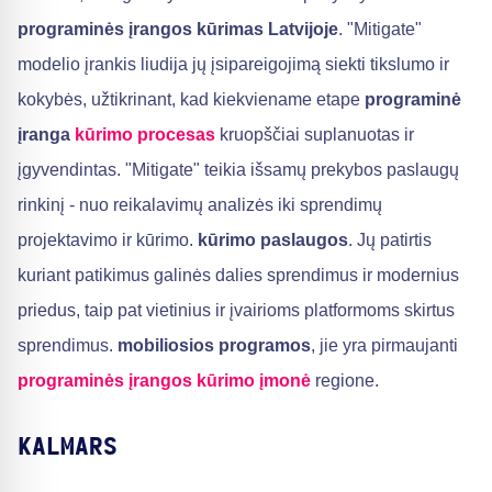
programinės įrangos kūrimas Latvijoje
. "Mitigate"
modelio įrankis liudija jų įsipareigojimą siekti tikslumo ir
kokybės, užtikrinant, kad kiekviename etape
programinė
įranga
kūrimo procesas
kruopščiai suplanuotas ir
įgyvendintas. "Mitigate" teikia išsamų prekybos paslaugų
rinkinį - nuo reikalavimų analizės iki sprendimų
projektavimo ir kūrimo.
kūrimo paslaugos
. Jų patirtis
kuriant patikimus galinės dalies sprendimus ir modernius
priedus, taip pat vietinius ir įvairioms platformoms skirtus
sprendimus.
mobiliosios programos
, jie yra pirmaujanti
programinės įrangos kūrimo įmonė
regione.
KALMARS