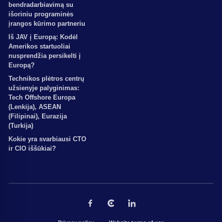
bendradarbiavimą su
išoriniu programinės
įrangos kūrimo partneriu
Iš JAV į Europą: Kodėl
Amerikos startuoliai
nusprendžia persikelti į
Europą?
Technikos plėtros centrų
užsienyje palyginimas:
Tech Offshore Europa
(Lenkija), ASEAN
(Filipinai), Eurazija
(Turkija)
Kokie yra svarbiausi CTO
ir CIO iššūkiai?