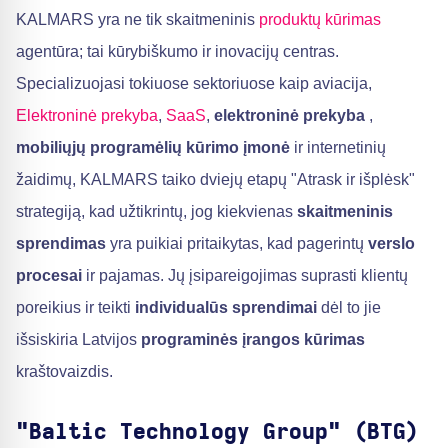
KALMARS yra ne tik skaitmeninis
produktų kūrimas
agentūra; tai kūrybiškumo ir inovacijų centras.
Specializuojasi tokiuose sektoriuose kaip aviacija,
Elektroninė prekyba
,
SaaS
,
elektroninė prekyba
,
mobiliųjų programėlių kūrimo įmonė
ir internetinių
žaidimų, KALMARS taiko dviejų etapų "Atrask ir išplėsk"
strategiją, kad užtikrintų, jog kiekvienas
skaitmeninis
sprendimas
yra puikiai pritaikytas, kad pagerintų
verslo
procesai
ir pajamas. Jų įsipareigojimas suprasti klientų
poreikius ir teikti
individualūs sprendimai
dėl to jie
išsiskiria Latvijos
programinės įrangos kūrimas
kraštovaizdis.
"Baltic Technology Group" (BTG)