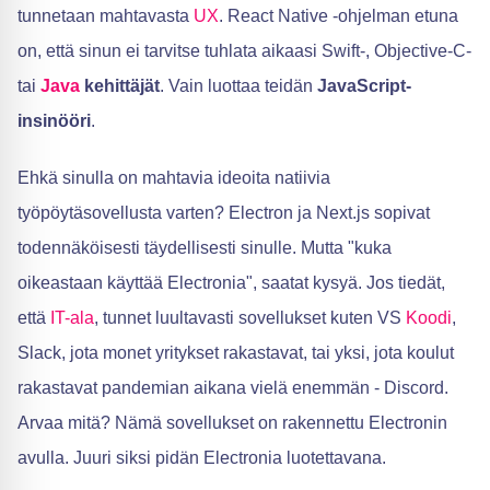
tunnetaan mahtavasta
UX
. React Native -ohjelman etuna
on, että sinun ei tarvitse tuhlata aikaasi Swift-, Objective-C-
tai
Java
kehittäjät
. Vain luottaa teidän
JavaScript-
insinööri
.
Ehkä sinulla on mahtavia ideoita natiivia
työpöytäsovellusta varten? Electron ja Next.js sopivat
todennäköisesti täydellisesti sinulle. Mutta "kuka
oikeastaan käyttää Electronia", saatat kysyä. Jos tiedät,
että
IT-ala
, tunnet luultavasti sovellukset kuten VS
Koodi
,
Slack, jota monet yritykset rakastavat, tai yksi, jota koulut
rakastavat pandemian aikana vielä enemmän - Discord.
Arvaa mitä? Nämä sovellukset on rakennettu Electronin
avulla. Juuri siksi pidän Electronia luotettavana.