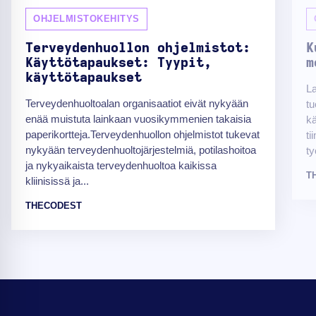
OHJELMISTOKEHITYS
Terveydenhuollon ohjelmistot:
K
Käyttötapaukset: Tyypit,
m
käyttötapaukset
La
Terveydenhuoltoalan organisaatiot eivät nykyään
tu
enää muistuta lainkaan vuosikymmenien takaisia
kä
paperikortteja.Terveydenhuollon ohjelmistot tukevat
ti
nykyään terveydenhuoltojärjestelmiä, potilashoitoa
ty
ja nykyaikaista terveydenhuoltoa kaikissa
T
kliinisissä ja...
THECODEST