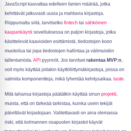
JavaScript kasvattaa edelleen fanien määrää, jotka
kehittävät jatkuvasti uusia ja mahtavia kirjastoja.
Riippumatta siitä, tarvitsetko
fintech
tai
sähköinen
kaupankäynti
sovelluksessa on paljon kirjastoja, jotka
käsittelevät kaavioiden esittämistä, tiedostojen koon
muotoilua tai jopa tiedostojen hallintaa ja välimuistiin
tallentamista.
API
pyynnöt. Jos tarvitset
rakentaa MVP:n
,
voit myös käyttää joitakin käyttöliittymäkirjastoja, joissa on
valmiita komponentteja, mikä lyhentää kehitysaikaa.
tuote
.
Mitä tahansa kirjastoja päätätkin käyttää sinun
projekti
,
muista, että on tärkeää tarkistaa, kuinka usein tekijät
päivittävät kirjastojaan. Valitettavasti on aina olemassa
riski, että kolmannen osapuolen kirjastot käyvät