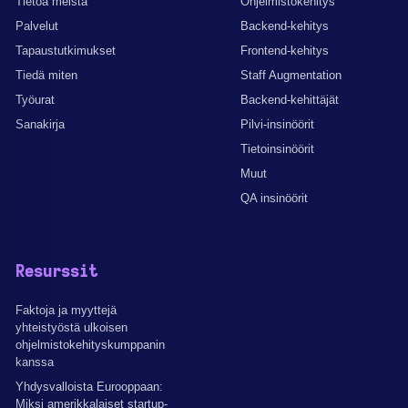
Tietoa meistä
Ohjelmistokehitys
Palvelut
Backend-kehitys
Tapaustutkimukset
Frontend-kehitys
Tiedä miten
Staff Augmentation
Työurat
Backend-kehittäjät
Sanakirja
Pilvi-insinöörit
Tietoinsinöörit
Muut
QA insinöörit
Resurssit
Faktoja ja myyttejä
yhteistyöstä ulkoisen
ohjelmistokehityskumppanin
kanssa
Yhdysvalloista Eurooppaan:
Miksi amerikkalaiset startup-