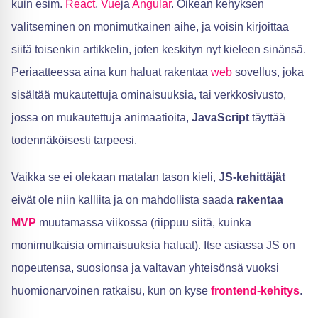
kuin esim.
React
,
Vue
ja
Angular
. Oikean kehyksen
valitseminen on monimutkainen aihe, ja voisin kirjoittaa
siitä toisenkin artikkelin, joten keskityn nyt kieleen sinänsä.
Periaatteessa aina kun haluat rakentaa
web
sovellus, joka
sisältää mukautettuja ominaisuuksia, tai verkkosivusto,
jossa on mukautettuja animaatioita,
JavaScript
täyttää
todennäköisesti tarpeesi.
Vaikka se ei olekaan matalan tason kieli,
JS-kehittäjät
eivät ole niin kalliita ja on mahdollista saada
rakentaa
MVP
muutamassa viikossa (riippuu siitä, kuinka
monimutkaisia ominaisuuksia haluat). Itse asiassa JS on
nopeutensa, suosionsa ja valtavan yhteisönsä vuoksi
huomionarvoinen ratkaisu, kun on kyse
frontend-kehitys
.