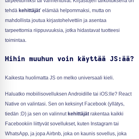
tarpeettomiksi tai vanhentuvat. Kirjastojen tarkoituksena on
tehdä
kehittäjät
' elämää helpommaksi, mutta on
mahdollista joutua kirjastohelvettiin ja asentaa
tarpeettomia riippuvuuksia, jotka hidastavat tuotteesi
toimintaa.
Mihin muuhun voin käyttää JS:ää?
Kaikesta huolimatta JS on melko universaali kieli.
Haluatko mobiilisovelluksen Androidille tai iOS:lle? React
Native on valintasi. Sen on keksinyt Facebook (yllätys,
tiedän :D) ja sen on valinnut
kehittäjät
rakentaa kaikki
Facebookiin liittyvät sovellukset, kuten Instagram tai
WhatsApp, ja jopa Airbnb, joka on kaunis sovellus, joka