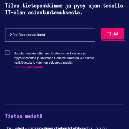
Tilaa tietopankkimme ja pysy ajan tasalla
IT-alan asiantuntemuksesta.
Suostun vastaanottamaan Codestin markkinointi- ja
myyntiviestintää ja sallimaan Codestin tallentaa ja käsitellä
henkilötietojani, kuten on selostettu meidän
Tietosuojakäytäntö.
Tietoa meistä
The Codest - Kansainvälinen ohjelmistokehitysyritys, jolla on