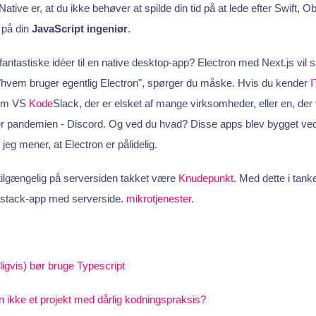
tive er, at du ikke behøver at spilde din tid på at lede efter Swift, Ob
l på din
JavaScript ingeniør
.
antastiske idéer til en native desktop-app? Electron med Next.js vil 
 "hvem bruger egentlig Electron", spørger du måske. Hvis du kender
I
 som VS
Kode
Slack, der er elsket af mange virksomheder, eller en, de
er pandemien - Discord. Og ved du hvad? Disse apps blev bygget ved 
 jeg mener, at Electron er pålidelig.
tilgængelig på serversiden takket være
Knudepunkt
. Med dette i tan
l-stack-app med serverside.
mikrotjenester
.
igvis) bør bruge Typescript
ikke et projekt med dårlig kodningspraksis?