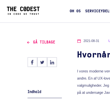
OM OS
SERVICEYDEL
2021-08-31
GÅ TILBAGE
Hvornå
I vores moderne ver
andre. En af UX-loven
valgmuligheder. Jeg v
Indhold
på at undersøge Jav