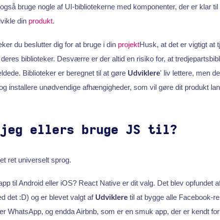
også bruge nogle af UI-bibliotekerne med komponenter, der er klar til b
dvikle din
produkt
.
eker du beslutter dig for at bruge i din
projekt
Husk, at det er vigtigt at 
deres biblioteker. Desværre er der altid en risiko for, at tredjepartsbibl
ældede. Biblioteker er beregnet til at gøre
Udviklere
' liv lettere, men de
 og installere unødvendige afhængigheder, som vil gøre dit produkt 
 jeg ellers bruge JS til?
t ret universelt sprog.
app til Android eller iOS? React Native er dit valg. Det blev opfundet
d det :D) og er blevet valgt af
Udviklere
til at bygge alle Facebook-re
er WhatsApp, og endda Airbnb, som er en smuk app, der er kendt for 