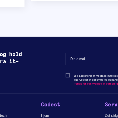
og hold
ra it-
Jeg accepterer at modtage markedsf
The Codest at opbevare og behandle
Politik for beskyttelse af personli
Codest
Serv
tech-
Hjem
Det råd