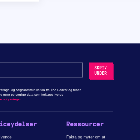
ørings- og salgskommunikation fra The Codest og tillade
 mine personlige data som forklaret i vores
ge oplysninger.
iceydelser
Ressourcer
givende
Fakta og myter om at