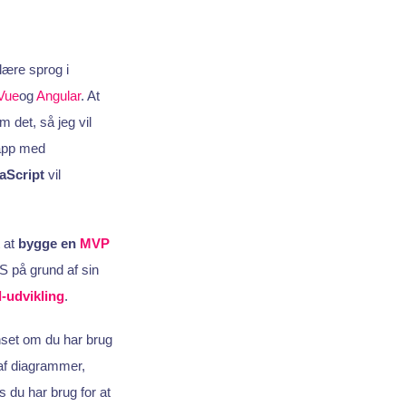
lære sprog i
Vue
og
Angular
. At
 det, så jeg vil
pp med
aScript
vil
t at
bygge en
MVP
S på grund af sin
-udvikling
.
anset om du har brug
 af diagrammer,
 du har brug for at