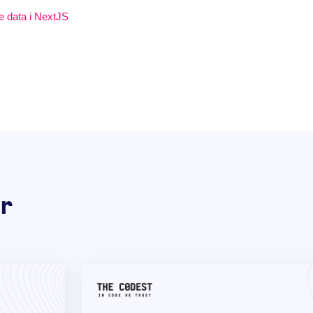
te data i NextJS
r