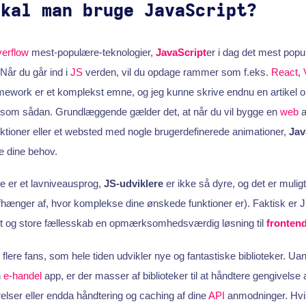
skal man bruge JavaScript?
erflow
mest-populære-teknologier,
JavaScript
er i dag det mest popu
 Når du går ind i
JS
verden, vil du opdage rammer som f.eks.
React
,
amework er et komplekst emne, og jeg kunne skrive endnu en artikel om
 som sådan. Grundlæggende gælder det, at når du vil bygge en
web
a
ktioner eller et websted med nogle brugerdefinerede animationer,
Jav
e dine behov.
ke er et lavniveausprog,
JS-udviklere
er ikke så dyre, og det er mulig
afhænger af, hvor komplekse dine ønskede funktioner er). Faktisk er J
tet og store fællesskab en opmærksomhedsværdig løsning til
frontend
 flere fans, som hele tiden udvikler nye og fantastiske biblioteker. U
n
e-handel
app, er der masser af biblioteker til at håndtere gengivelse
rrelser eller endda håndtering og caching af dine
API
anmodninger. Hvis