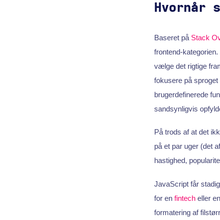
Hvornår 
Baseret på
Stack Ov
frontend-kategorien.
vælge det rigtige fr
fokusere på sproget
brugerdefinerede fun
sandsynligvis opfyld
På trods af at det ik
på et par uger (det 
hastighed, populari
JavaScript får stadig
for en
fintech
eller e
formatering af filstø