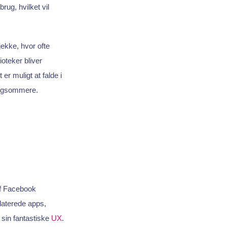
rug, hvilket vil
tjekke, hvor ofte
ioteker bliver
t er muligt at falde i
langsommere.
 af Facebook
laterede apps,
sin fantastiske
UX
.