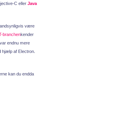
jective-C eller
Java
sandsynligvis være
T-branchen
kender
r var endnu mere
hjælp af Electron.
kerne kan du endda