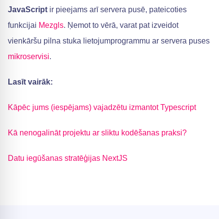
JavaScript
ir pieejams arī servera pusē, pateicoties
funkcijai
Mezgls
. Ņemot to vērā, varat pat izveidot
vienkāršu pilna stuka lietojumprogrammu ar servera puses
mikroservisi
.
Lasīt vairāk:
Kāpēc jums (iespējams) vajadzētu izmantot Typescript
Kā nenogalināt projektu ar sliktu kodēšanas praksi?
Datu iegūšanas stratēģijas NextJS