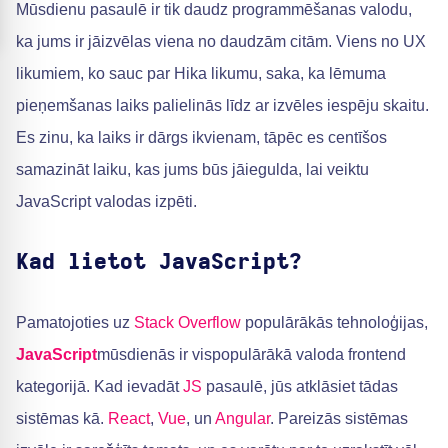
Mūsdienu pasaulē ir tik daudz programmēšanas valodu,
ka jums ir jāizvēlas viena no daudzām citām. Viens no UX
likumiem, ko sauc par Hika likumu, saka, ka lēmuma
pieņemšanas laiks palielinās līdz ar izvēles iespēju skaitu.
Es zinu, ka laiks ir dārgs ikvienam, tāpēc es centīšos
samazināt laiku, kas jums būs jāiegulda, lai veiktu
JavaScript valodas izpēti.
Kad lietot JavaScript?
Pamatojoties uz
Stack Overflow
populārākās tehnoloģijas,
JavaScript
mūsdienās ir vispopulārākā valoda frontend
kategorijā. Kad ievadāt
JS
pasaulē, jūs atklāsiet tādas
sistēmas kā.
React
,
Vue
, un
Angular
. Pareizās sistēmas