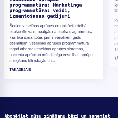
programmatūra: Mārketinga
k
programmatūra: veidi,
k
izmantošanas gadījumi
Pa
Šodien veselības aprūpes organizāciju rīcībā
ne
esošie rīki vairs neatgādina papīra diagrammas,
ap
kas tika izmantotas pirms vairākiem gadu
p
desmitiem. veselības aprūpes programmatūra
pi
tagad atbalsta veselības aprūpes sistēmas,
Th
pacientu aprūpi un mūsdienīgu veselības aprūpes
T
sniegšanu klīniskajās un...
TĀKĀDĒJAIS
Abonējiet mūsu zināšanu bāzi un saņemiet