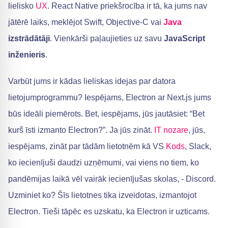
lielisko
UX
. React Native priekšrocība ir tā, ka jums nav
jātērē laiks, meklējot Swift, Objective-C vai
Java
izstrādātāji
. Vienkārši paļaujieties uz savu
JavaScript
inženieris
.
Varbūt jums ir kādas lieliskas idejas par datora
lietojumprogrammu? Iespējams, Electron ar Next.js jums
būs ideāli piemērots. Bet, iespējams, jūs jautāsiet: “Bet
kurš īsti izmanto Electron?”. Ja jūs zināt.
IT nozare
, jūs,
iespējams, zināt par tādām lietotnēm kā VS
Kods
, Slack,
ko iecienījuši daudzi uzņēmumi, vai viens no tiem, ko
pandēmijas laikā vēl vairāk iecienījušas skolas, - Discord.
Uzminiet ko? Šīs lietotnes tika izveidotas, izmantojot
Electron. Tieši tāpēc es uzskatu, ka Electron ir uzticams.