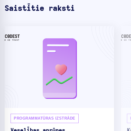
Saistītie raksti
PROGRAMMATŪRAS IZSTRĀDE
Veselības aprūpes
K