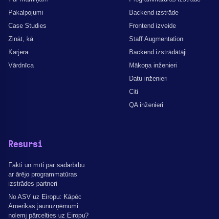
Pakalpojumi
Backend izstrāde
Case Studies
Frontend izveide
Zināt, kā
Staff Augmentation
Karjera
Backend izstrādātāji
Vārdnīca
Mākoņa inženieri
Datu inženieri
Citi
QA inženieri
Resursi
Fakti un mīti par sadarbību
ar ārējo programmatūras
izstrādes partneri
No ASV uz Eiropu: Kāpēc
Amerikas jaunuzņēmumi
nolemj pārcelties uz Eiropu?