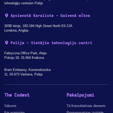
tehnoloģiju centriem Polijā.
Apvienotā Karaliste - Galvenā mītne
303B birojs, 182-184 High Street North E6 2JA
Londona, Anglija
Polija - Vietējie tehnoloģiju centri
Fabryczna Office Park, Aleja
Pokoju 18, 31-564 Krakova
Brain Embassy, Konstruktorska
11, 02-673 Varšava, Polija
The Codest
Pakalpojumi
Sākums
Tā Konsultatīvais dienests
Par māmiņām
Programmatūras izstrāde