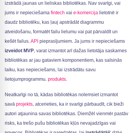
izstrādā jaunas un lieliskas bibliotēkas. Nav svarīgi, vai
jums ir nepieciešama
fintech
vai
e-komercija
lietotnē ir
daudz bibliotēku, kas ļauj apstrādāt diagrammu
atveidošanu, formatēt failu lielumu vai pat pārvaldīt un
kešēt failus.
API
pieprasījumiem. Ja jums ir nepieciešams
izveidot MVP
, varat izmantot arī dažas lietotāja saskarnes
bibliotēkas ar jau gataviem komponentiem, kas saīsinās
laiku, kas nepieciešams, lai izstrādātu savu
lietojumprogrammu.
produkts
.
Neatkarīgi no tā, kādas bibliotēkas nolemsiet izmantot
savā
projekts
, atcerieties, ka ir svarīgi pārbaudīt, cik bieži
autori atjaunina savas bibliotēkas. Diemžēl vienmēr pastāv
risks, ka trešo pušu bibliotēkas kļūs nevajadzīgas vai
novecos. Bibliotēkas ir paredzētas, lai
izstrādātāji
‘ dzīvi