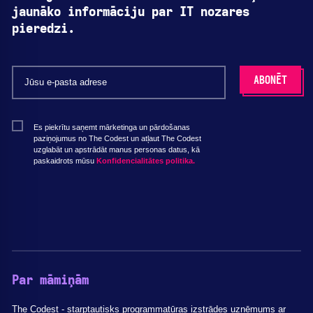
jaunāko informāciju par IT nozares
pieredzi.
Es piekrītu saņemt mārketinga un pārdošanas
paziņojumus no The Codest un atļaut The Codest
uzglabāt un apstrādāt manus personas datus, kā
paskaidrots mūsu
Konfidencialitātes politika.
Par māmiņām
The Codest - starptautisks programmatūras izstrādes uzņēmums ar