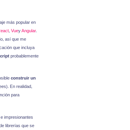
uaje más popular en
eact
,
Vue
y
Angular
.
lo, así que me
cación que incluya
cript
probablemente
osible
construir un
s). En realidad,
nción para
 e impresionantes
de librerías que se