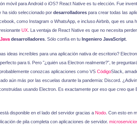
ión móvil para Android o iOS? React Native es tu elección. Fue inve
 y ha sido seleccionado por
desarrolladores
para crear todas las apl
cebook, como Instagram o WhatsApp, e incluso Airbnb, que es una 
resionante
UX
. La ventaja de React Native es que no necesita perde
Java
desarrolladores
. Sólo confía en tu
Ingeniero JavaScript
.
nas ideas increíbles para una aplicación nativa de escritorio? Electro
erfecto para ti. Pero "¿quién usa Electron realmente?", te preguntar
probablemente conozcas aplicaciones como VS
Código
Slack, amad
do aún más por las escuelas durante la pandemia: Discord. ¿Adivi
 construidas usando Electron. Es exactamente por eso que creo que E
stá disponible en el lado del servidor gracias a
Nodo
. Con esto en m
plicación de pila completa con aplicaciones de servidor.
microservicio