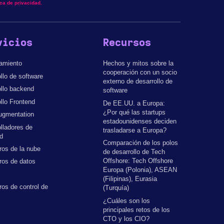
ica de privacidad.
vicios
Recursos
amiento
Hechos y mitos sobre la
cooperación con un socio
llo de software
externo de desarrollo de
llo backend
software
llo Frontend
De EE.UU. a Europa:
¿Por qué las startups
ugmentation
estadounidenses deciden
lladores de
trasladarse a Europa?
d
Comparación de los polos
ros de la nube
de desarrollo de Tech
Offshore: Tech Offshore
ros de datos
Europa (Polonia), ASEAN
(Filipinas), Eurasia
ros de control de
(Turquía)
¿Cuáles son los
principales retos de los
CTO y los CIO?