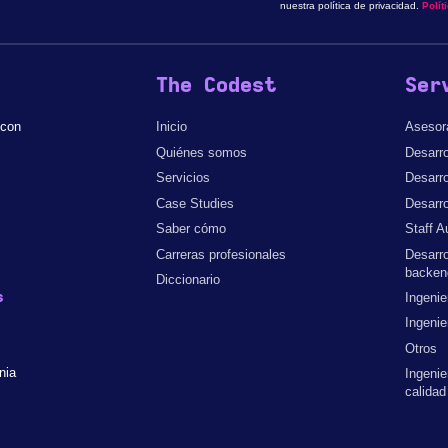
nuestra política de privacidad.
Polít
The Codest
Ser
 con
Inicio
Asesor
Quiénes somos
Desarro
Servicios
Desarro
Case Studies
Desarro
Saber cómo
Staff A
Carreras profesionales
Desarro
backen
Diccionario
s
Ingenie
Ingenie
Otros
nia
Ingenie
calidad