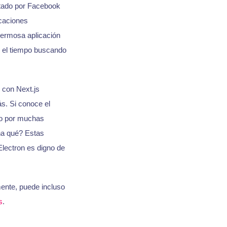
ntado por Facebook
icaciones
hermosa aplicación
r el tiempo buscando
n con Next.js
ás. Si conoce el
o por muchas
na qué? Estas
lectron es digno de
ente, puede incluso
s
.