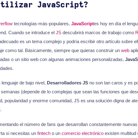
utilizar JavaScript?
erflow
tecnologías-más-populares,
JavaScript
es hoy en día el leng
tend. Cuando se introduce el
JS
descubrirá marcos de trabajo como
R
adecuado es un tema complejo y podría escribir otro artículo sobre el
aje como tal. Básicamente, siempre que quieras construir un
web
apli
zadas o un sitio web con algunas animaciones personalizadas,
JavaS
idades.
 lenguaje de bajo nivel,
Desarrolladores JS
no son tan caros y es p
semanas (depende de lo complejas que sean las funciones que desee
ad, popularidad y enorme comunidad, JS es una solución digna de ate
d
.
mentando el número de fans que desarrollan constantemente nuevas
rta si necesitas un
fintech
o un
comercio electrónico
existen multitud 