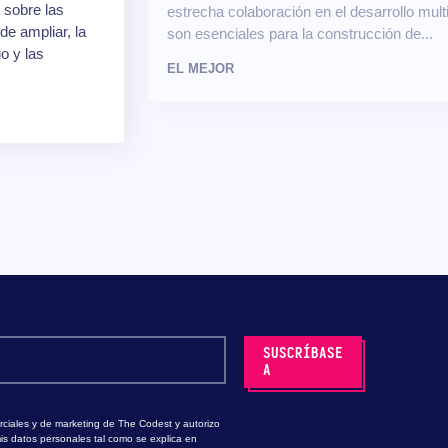
a sobre las
estrecha colaboración en el desarrollo mul
e ampliar, la
son esenciales para la construcción de...
go y las
EL MEJOR
ciales y de marketing de The Codest y autorizo
is datos personales tal como se explica en