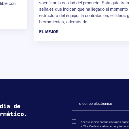
sacrificar la calidad del producto. Esta guía trat
ible con
señales que indican que ha llegado el momento d
estructura del equipo, la contratación, el lideraz
herramientas, además de...
EL MEJOR
día de
rmático.
Acepto recibir comunicaciones comer
a The Codest a almacenar y tratar m