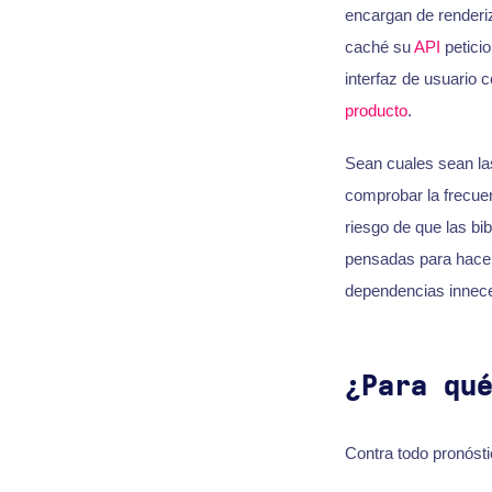
encargan de renderiz
caché su
API
peticio
interfaz de usuario 
producto
.
Sean cuales sean las
comprobar la frecuen
riesgo de que las bi
pensadas para hac
dependencias inneces
¿Para qu
Contra todo pronósti