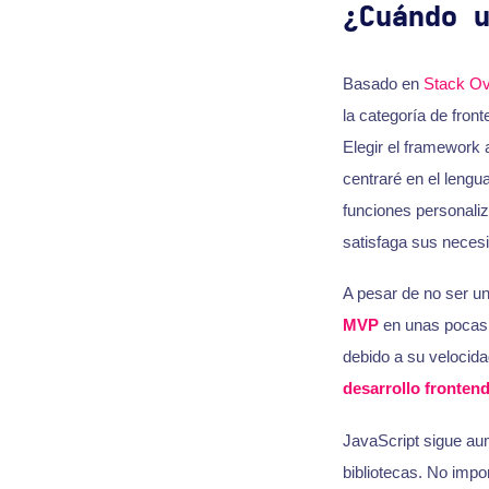
¿Cuándo 
Basado en
Stack Ov
la categoría de fron
Elegir el framework 
centraré en el lengu
funciones personali
satisfaga sus neces
A pesar de no ser un
MVP
en unas pocas 
debido a su velocid
desarrollo fronten
JavaScript sigue au
bibliotecas. No impo