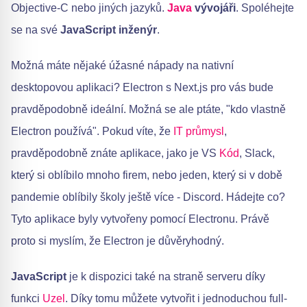
Objective-C nebo jiných jazyků.
Java
vývojáři
. Spoléhejte
se na své
JavaScript inženýr
.
Možná máte nějaké úžasné nápady na nativní
desktopovou aplikaci? Electron s Next.js pro vás bude
pravděpodobně ideální. Možná se ale ptáte, "kdo vlastně
Electron používá". Pokud víte, že
IT průmysl
,
pravděpodobně znáte aplikace, jako je VS
Kód
, Slack,
který si oblíbilo mnoho firem, nebo jeden, který si v době
pandemie oblíbily školy ještě více - Discord. Hádejte co?
Tyto aplikace byly vytvořeny pomocí Electronu. Právě
proto si myslím, že Electron je důvěryhodný.
JavaScript
je k dispozici také na straně serveru díky
funkci
Uzel
. Díky tomu můžete vytvořit i jednoduchou full-