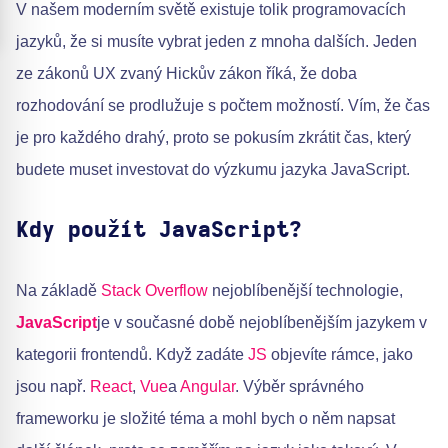
V našem moderním světě existuje tolik programovacích
jazyků, že si musíte vybrat jeden z mnoha dalších. Jeden
ze zákonů UX zvaný Hickův zákon říká, že doba
rozhodování se prodlužuje s počtem možností. Vím, že čas
je pro každého drahý, proto se pokusím zkrátit čas, který
budete muset investovat do výzkumu jazyka JavaScript.
Kdy použít JavaScript?
Na základě
Stack Overflow
nejoblíbenější technologie,
JavaScript
je v současné době nejoblíbenějším jazykem v
kategorii frontendů. Když zadáte
JS
objevíte rámce, jako
jsou např.
React
,
Vue
a
Angular
. Výběr správného
frameworku je složité téma a mohl bych o něm napsat