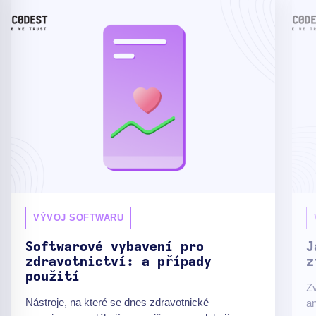
VÝVOJ SOFTWARU
Softwarové vybavení pro
J
zdravotnictví: a případy
z
použití
Zv
Nástroje, na které se dnes zdravotnické
an