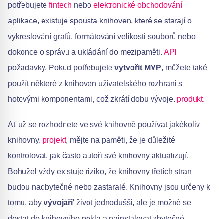
potřebujete
fintech
nebo
elektronické obchodování
aplikace, existuje spousta knihoven, které se starají o
vykreslování grafů, formátování velikosti souborů nebo
dokonce o správu a ukládání do mezipaměti.
API
požadavky. Pokud potřebujete
vytvořit MVP
, můžete také
použít některé z knihoven uživatelského rozhraní s
hotovými komponentami, což zkrátí dobu vývoje.
produkt
.
Ať už se rozhodnete ve své knihovně používat jakékoliv
knihovny.
projekt
, mějte na paměti, že je důležité
kontrolovat, jak často autoři své knihovny aktualizují.
Bohužel vždy existuje riziko, že knihovny třetích stran
budou nadbytečné nebo zastaralé. Knihovny jsou určeny k
tomu, aby
vývojáři
' život jednodušší, ale je možné se
dostat do knihovního pekla a nainstalovat zbytečné