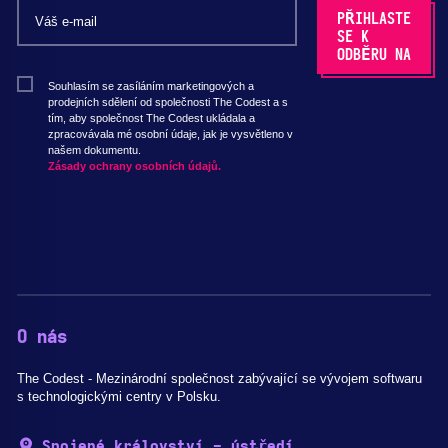
Souhlasím se zasíláním marketingových a
prodejních sdělení od společnosti The Codest a s
tím, aby společnost The Codest ukládala a
zpracovávala mé osobní údaje, jak je vysvětleno v
našem dokumentu.
Zásady ochrany osobních údajů.
O nás
The Codest - Mezinárodní společnost zabývající se vývojem softwaru
s technologickými centry v Polsku.
Spojené království - ústředí