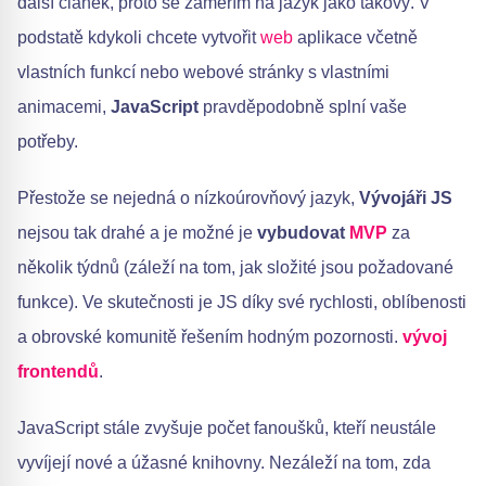
další článek, proto se zaměřím na jazyk jako takový. V
podstatě kdykoli chcete vytvořit
web
aplikace včetně
vlastních funkcí nebo webové stránky s vlastními
animacemi,
JavaScript
pravděpodobně splní vaše
potřeby.
Přestože se nejedná o nízkoúrovňový jazyk,
Vývojáři JS
nejsou tak drahé a je možné je
vybudovat
MVP
za
několik týdnů (záleží na tom, jak složité jsou požadované
funkce). Ve skutečnosti je JS díky své rychlosti, oblíbenosti
a obrovské komunitě řešením hodným pozornosti.
vývoj
frontendů
.
JavaScript stále zvyšuje počet fanoušků, kteří neustále
vyvíjejí nové a úžasné knihovny. Nezáleží na tom, zda