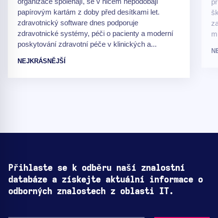
organizace spoléhají, se v ničem nepodobají
pr
papírovým kartám z doby před desítkami let.
šk
zdravotnický software dnes podporuje
za
zdravotnické systémy, péči o pacienty a moderní
m
poskytování zdravotní péče v klinických a...
N
NEJKRÁSNĚJŠÍ
Přihlaste se k odběru naší znalostní
databáze a získejte aktuální informace o
odborných znalostech z oblasti IT.