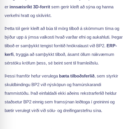
er
innsæisríkt 3D-forrit
sem gerir kleift að sýna og hanna
verkefni hratt og skilvirkt.
Þetta tól gerir kleift að búa til mörg tilboð á skömmum tíma og
býður upp á ýmsa valkosti hvað varðar efni og aukahluti. Þegar
tilboð er samþykkt tengist forritið hnökralaust við BP2.
ERP-
kerfi
, tryggja að samþykkt tilboð, ásamt öllum nákvæmum
sérstöku kröfum þess, sé beint sent til framleiðslu.
Þessi framför hefur verulega
bæta tilboðsferlið
, sem styrkir
skuldbindingu BP2 við nýsköpun og framúrskarandi
frammistöðu. Það einfaldaði ekki aðeins rekstrarferlið heldur
staðsetur BP2 einnig sem framsýnan leiðtoga í greininni og
bætir verulegt virði við sölu- og dreifingarstefnu sína.