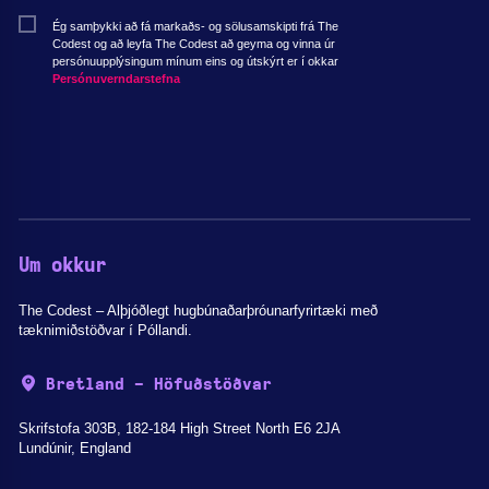
Ég samþykki að fá markaðs- og sölusamskipti frá The
Codest og að leyfa The Codest að geyma og vinna úr
persónuupplýsingum mínum eins og útskýrt er í okkar
Persónuverndarstefna
Um okkur
The Codest – Alþjóðlegt hugbúnaðarþróunarfyrirtæki með
tæknimiðstöðvar í Póllandi.
Bretland - Höfuðstöðvar
Skrifstofa 303B, 182-184 High Street North E6 2JA
Lundúnir, England