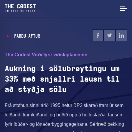
FARÐU AFTUR
The Codest Virði fyrir viðskiptavininn
Aukning í sölubreytingu um
33% með snjallri lausn til
að styðja sölu
Frá stofnun sinni árið 1995 hefur BP2 skarað fram úr sem
leiðandi framleiðandi og boðið upp á heildstæðar lausnir
fyrir íbúðar- og iðnaðarbyggingageirana. Sérfræðiþekking