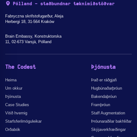
Pólland - staðbundnar tæknimiðstöðvar
Fabryczna skrifstofugarður, Aleja
Herbergi 18, 31-564 Kraków
Brain Embassy, Konstruktorska
11, 02-673 Varsjá, Pólland
The Codest
Þjónusta
Heima
Það er ráðgjafi
Um okkur
Hugbúnaðarþróun
Þjónusta
Bakendaþróun
Case Studies
Framþróun
Vitið hvernig
Staff Augmentation
Starfsferilmöguleikar
Þróunaraðilar bakhliðar
Orðabók
Skýjaverkfræðingar