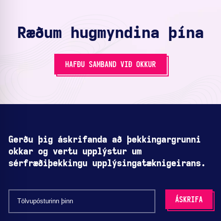
Ræðum hugmyndina þína
HAFÐU SAMBAND VIÐ OKKUR
Gerðu þig áskrifanda að þekkingargrunni
okkar og vertu upplýstur um
sérfræðiþekkingu upplýsingatæknigeirans.