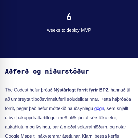
6
weeks to deploy MVP
Aðferð og niðurstöður
The Codest hefur þróað
Nýstárlegt forrit fyrir BP2
, hannað til
að umbreyta tilboðsvinnsluferli söludeildarinnar. Þetta háþróaða
forrit, þegar það hefur móttekið nauðsynlegu
gögn
, sem snjallt
útbýr þakuppdráttartillögur með hliðsjón af sérstöku efni,
aukahlutum og lýsingu, þar á meðal sólarrafhlöðum, og notar
Google Maps til nákvæmrar áætlunar. Kjarni þessa kerfis