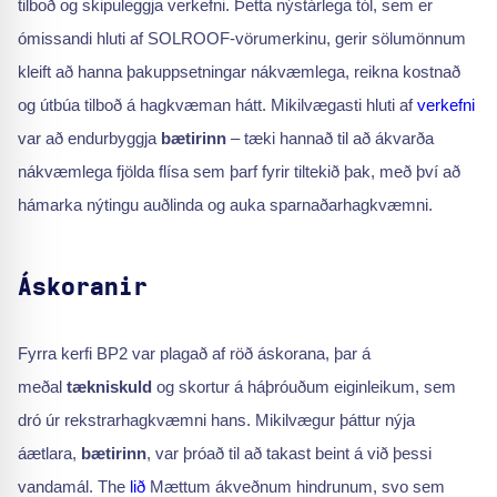
tilboð og skipuleggja verkefni. Þetta nýstárlega tól, sem er
ómissandi hluti af SOLROOF-vörumerkinu, gerir sölumönnum
kleift að hanna þakuppsetningar nákvæmlega, reikna kostnað
og útbúa tilboð á hagkvæman hátt. Mikilvægasti hluti af
verkefni
var að endurbyggja
bætirinn
– tæki hannað til að ákvarða
nákvæmlega fjölda flísa sem þarf fyrir tiltekið þak, með því að
hámarka nýtingu auðlinda og auka sparnaðarhagkvæmni.
Áskoranir
Fyrra kerfi BP2 var plagað af röð áskorana, þar á
meðal
tækniskuld
og skortur á háþróuðum eiginleikum, sem
dró úr rekstrarhagkvæmni hans. Mikilvægur þáttur nýja
áætlara,
bætirinn
, var þróað til að takast beint á við þessi
vandamál. The
lið
Mættum ákveðnum hindrunum, svo sem