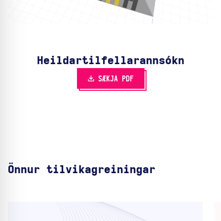
Heildartilfella­rannsókn
SÆKJA PDF
Önnur tilvikagreiningar