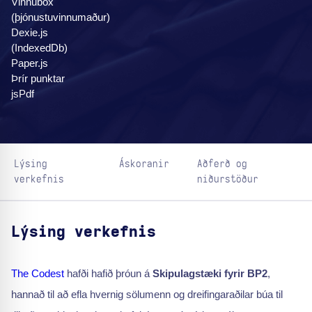
Vinnubox
(þjónustuvinnumaður)
Dexie.js
(IndexedDb)
Paper.js
Þrír punktar
jsPdf
Lýsing
Áskoranir
Aðferð og
verkefnis
niðurstöður
Lýsing verkefnis
The Codest
hafði hafið þróun á
Skipulagstæki fyrir BP2
,
hannað til að efla hvernig sölumenn og dreifingaraðilar búa til