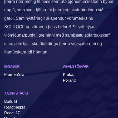
þeirra nær einnig til þess sem Stálþjónustumiðstöðin býður
upp á, sem sýnir fjölhæfni þeirra og skuldbindingu við
gæði. Sem nýstárlegir skapendur vörumerkisins
SOLROOF og vöranna þess hefur BP2 sett nýjan
viðmiðunarpunkt í greininni með samþættu sólarþakskerfi
sínu, sem lýsir skuldbindingu þeirra við sjálfbærni og
framúrskarandi hönnun.
IÐNAÐUR
AÐALSTÖÐVAR
Framleiðsla
Kraká,
Pólland
TÆKNISTACKI
Búðu til
React-appið
React 17