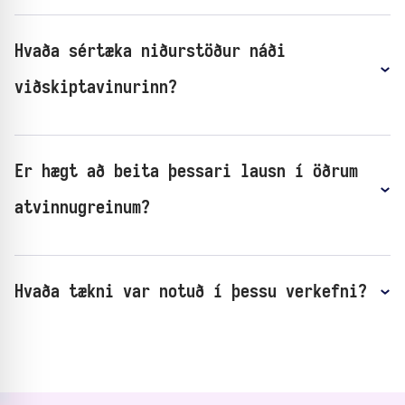
Hvaða sértæka niðurstöður náði
viðskiptavinurinn?
Er hægt að beita þessari lausn í öðrum
atvinnugreinum?
Hvaða tækni var notuð í þessu verkefni?