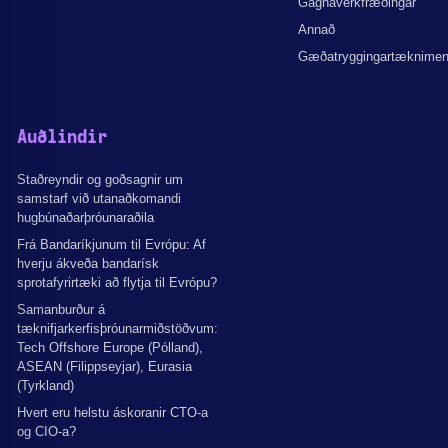
Gagnaverkfræðingar
Annað
Gæðatryggingartæknime
Auðlindir
Staðreyndir og goðsagnir um
samstarf við utanaðkomandi
hugbúnaðarþróunaraðila
Frá Bandaríkjunum til Evrópu: Af
hverju ákveða bandarísk
sprotafyrirtæki að flytja til Evrópu?
Samanburður á
tæknifjarkerfisþróunarmiðstöðvum:
Tech Offshore Europe (Pólland),
ASEAN (Filippseyjar), Eurasia
(Tyrkland)
Hvert eru helstu áskoranir CTO-a
og CIO-a?