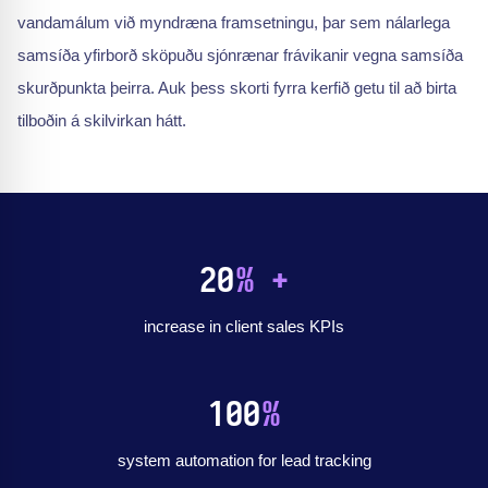
vandamálum við myndræna framsetningu, þar sem nálarlega
samsíða yfirborð sköpuðu sjónrænar frávikanir vegna samsíða
skurðpunkta þeirra. Auk þess skorti fyrra kerfið getu til að birta
tilboðin á skilvirkan hátt.
20
% +
increase in client sales KPIs
100
%
system automation for lead tracking