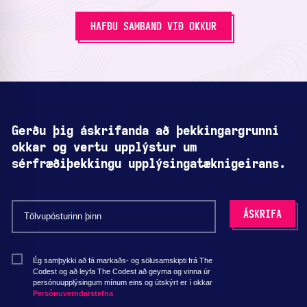
HAFÐU SAMBAND VIÐ OKKUR
Gerðu þig áskrifanda að þekkingargrunni
okkar og vertu upplýstur um
sérfræðiþekkingu upplýsingatæknigeirans.
Ég samþykki að fá markaðs- og sölusamskipti frá The
Codest og að leyfa The Codest að geyma og vinna úr
persónuupplýsingum mínum eins og útskýrt er í okkar
Persónuverndarstefna