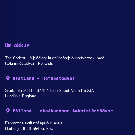
Um okkur
The Codest – Alþjóðlegt hugbúnaðarþróunarfyrirtæki með
tæknimiðstöðvar í Póllandi.
Bretland - Höfuðstöðvar
Skrifstofa 303B, 182-184 High Street North E6 2JA
Lundúnir, England
Pólland - staðbundnar tæknimiðstöðvar
Fabryczna skrifstofugarður, Aleja
Herbergi 18, 31-564 Kraków