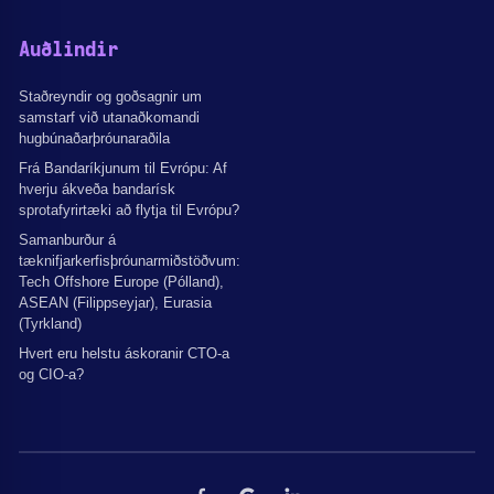
Auðlindir
Staðreyndir og goðsagnir um
samstarf við utanaðkomandi
hugbúnaðarþróunaraðila
Frá Bandaríkjunum til Evrópu: Af
hverju ákveða bandarísk
sprotafyrirtæki að flytja til Evrópu?
Samanburður á
tæknifjarkerfisþróunarmiðstöðvum:
Tech Offshore Europe (Pólland),
ASEAN (Filippseyjar), Eurasia
(Tyrkland)
Hvert eru helstu áskoranir CTO-a
og CIO-a?