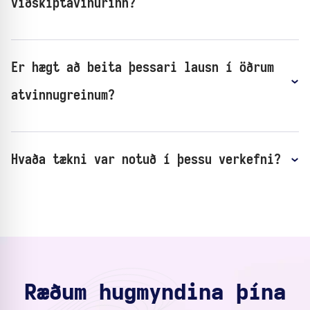
viðskiptavinurinn?
Er hægt að beita þessari lausn í öðrum
atvinnugreinum?
Hvaða tækni var notuð í þessu verkefni?
Ræðum hugmyndina þína