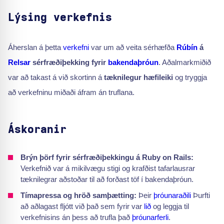
Lýsing verkefnis
Áherslan á þetta
verkefni
var um að veita sérhæfða
Rúbín
á
Relsar
sérfræðiþekking fyrir
bakendaþróun
. Aðalmarkmiðið
var að takast á við skortinn á
tæknilegur hæfileiki
og tryggja
að verkefninu miðaði áfram án truflana.
Áskoranir
Brýn þörf fyrir sérfræðiþekkingu á Ruby on Rails:
Verkefnið var á mikilvægu stigi og krafðist tafarlausrar
tæknilegrar aðstoðar til að forðast töf í bakendaþróun.
Tímapressa og hröð samþætting:
Þeir
þróunaraðili
Þurfti
að aðlagast fljótt við það sem fyrir var
lið
og leggja til
verkefnisins án þess að trufla það
þróunarferli
.