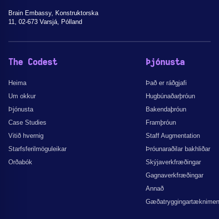
Brain Embassy, Konstruktorska
11, 02-673 Varsjá, Pólland
The Codest
Þjónusta
Heima
Það er ráðgjafi
Um okkur
Hugbúnaðarþróun
Þjónusta
Bakendaþróun
Case Studies
Framþróun
Vitið hvernig
Staff Augmentation
Starfsferilmöguleikar
Þróunaraðilar bakhliðar
Orðabók
Skýjaverkfræðingar
Gagnaverkfræðingar
Annað
Gæðatryggingartæknime