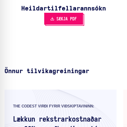
Heildartilfella­rannsókn
SÆKJA PDF
Önnur tilvikagreiningar
THE CODEST VIRÐI FYRIR VIÐSKIPTAVININN:
Lækkun rekstrarkostnaðar