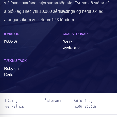
sjálfstætt starfandi stjórnunarráðgjafa. Fyrirtækið státar af
alþjóðlegu neti yfir 10.000 sérfræðinga og hefur skilað
árangursríkum verkefnum í 53 löndum.
IÐNAÐUR
AÐALSTÖÐVAR
Ráðgjöf
Berlín,
Þýskaland
TÆKNISTACKI
Ruby on
Rails
Lýsing
Áskoranir
Aðferð og
verkefnis
niðurstöður