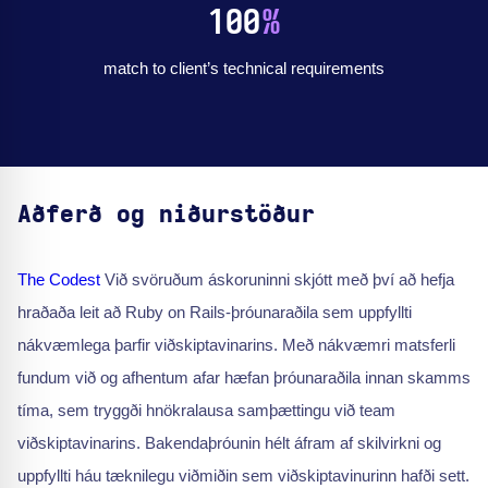
100
%
match to client’s technical requirements
Aðferð og niðurstöður
The Codest
Við svöruðum áskoruninni skjótt með því að hefja
hraðaða leit að Ruby on Rails-þróunaraðila sem uppfyllti
nákvæmlega þarfir viðskiptavinarins. Með nákvæmri matsferli
fundum við og afhentum afar hæfan þróunaraðila innan skamms
tíma, sem tryggði hnökralausa samþættingu við team
viðskiptavinarins. Bakendaþróunin hélt áfram af skilvirkni og
uppfyllti háu tæknilegu viðmiðin sem viðskiptavinurinn hafði sett.