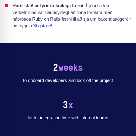
Hárir staðlar fyrir tæknilega færni:
Í ljósi flækju
verkefnisins var nauðsynlegt að finna forritara með
háþróaða Ruby on Rails-færni til að sjá um bakendaaðgerðir
og tryggja
Stigstærð
.
2
weeks
to onboard developers and kick off the project
3
x
faster integration time with internal teams