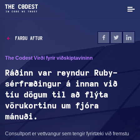
FARÐU AFTUR
The Codest Virði fyrir viðskiptavininn
Ráðinn var reyndur Ruby-
sérfræðingur á innan við
tíu dögum til að flýta
vörukortinu um fjóra
mánuði.
Consultport er vettvangur sem tengir fyrirtæki við fremstu