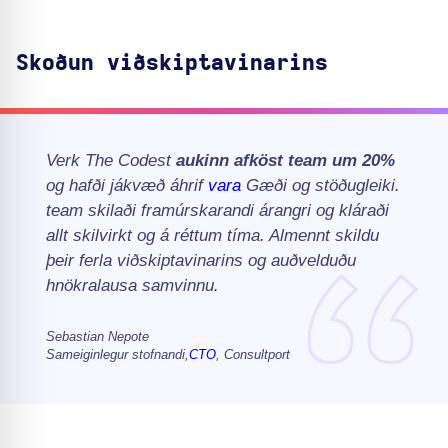
Skoðun viðskiptavinarins
Verk The Codest
aukinn afköst team um 20%
og hafði jákvæð áhrif
vara
Gæði og stöðugleiki.
team skilaði framúrskarandi árangri og kláraði
allt skilvirkt og á réttum tíma. Almennt skildu
þeir ferla viðskiptavinarins og auðvelduðu
hnökralausa samvinnu.
Sebastian Nepote
Sameiginlegur stofnandi,
CTO
, Consultport