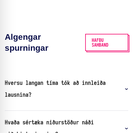
Algengar
HAFÐU
SAMBAND
spurningar
Hversu langan tíma tók að innleiða
lausnina?
Hvaða sértæka niðurstöður náði