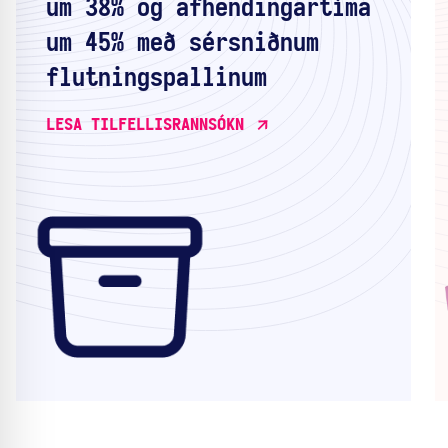
um 38% og afhendingartíma
um 45% með sérsniðnum
flutningspallinum
LESA TILFELLISRANNSÓKN