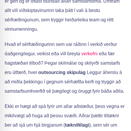
er gert og er oftast stundað allan samstarfs­tíma. Umfram
allt vill viðskiptavinurinn taka þátt í vali á bestu
sérfræðingunum, sem tryggir heiðarleika team og rétt
vinnumenningu.
Hvað ef sérfræðingurinn sem var ráðinn í verkið verður
óaðgengilegur, veikist eða vill breyta
verkefni
eða fær
hagstæðari tilboð? Þegar skilmálar og skilyrði samstarfs
eru útfærð, hver
outsourcing skipulag
Leggur áherslu á
að miðla þekkingu í gegnum sérhæfða kerfi og tryggir að
samstarfsumhverfið sé þægilegt og öruggt fyrir báða aðila.
Ekki er hægt að spá fyrir um allar aðstæður, þess vegna er
mikilvægt að huga að þessu svæði. Aðrar þættir tiltækni
ber að sjá um hjá birgjanum (
tæknifélagi
), sem sér um