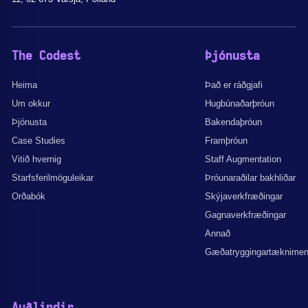
The Codest
Þjónusta
Heima
Það er ráðgjafi
Um okkur
Hugbúnaðarþróun
Þjónusta
Bakendaþróun
Case Studies
Framþróun
Vitið hvernig
Staff Augmentation
Starfsferilmöguleikar
Þróunaraðilar bakhliðar
Orðabók
Skýjaverkfræðingar
Gagnaverkfræðingar
Annað
Gæðatryggingartæknime
Auðlindir