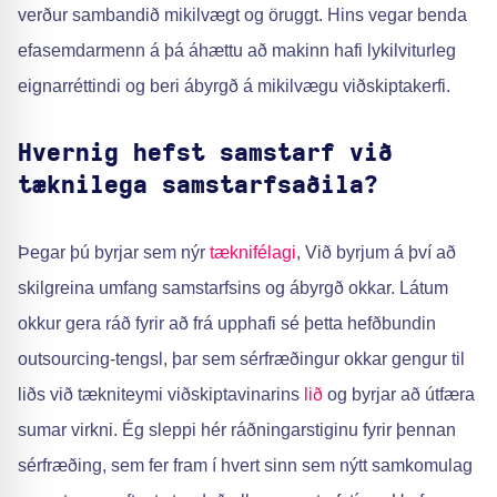
verður sambandið mikilvægt og öruggt. Hins vegar benda
efasemdarmenn á þá áhættu að makinn hafi lykilviturleg
eignarréttindi og beri ábyrgð á mikilvægu viðskiptakerfi.
Hvernig hefst samstarf við
tæknilega samstarfsaðila?
Þegar þú byrjar sem nýr
tæknifélagi
, Við byrjum á því að
skilgreina umfang samstarfsins og ábyrgð okkar. Látum
okkur gera ráð fyrir að frá upphafi sé þetta hefðbundin
outsourcing-tengsl, þar sem sérfræðingur okkar gengur til
liðs við tækniteymi viðskiptavinarins
lið
og byrjar að útfæra
sumar virkni. Ég sleppi hér ráðningarstiginu fyrir þennan
sérfræðing, sem fer fram í hvert sinn sem nýtt samkomulag