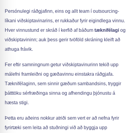
Persónulegi ráðgjafinn, eins og allt team í outsourcing-
líkani viðskiptavinarins, er rukkaður fyrir eigindlega vinnu.
Hver vinnustund er skráð í kerfið af báðum
tæknifélagi
og
viðskiptavininn; auk þess gerir tvöföld skráning kleift að
athuga frávik.
Fer eftir samningnum getur viðskiptavinurinn tekið upp
málefni framleiðni og gæðavinnu einstakra ráðgjafa.
Tæknifélaginn, sem sinnir gæðum sambandsins, tryggir
þátttöku sérfræðinga sinna og afhendingu þjónustu á
hæsta stigi.
Þetta eru aðeins nokkur atriði sem vert er að nefna fyrir
fyrirtæki sem leita að stuðningi við að byggja upp