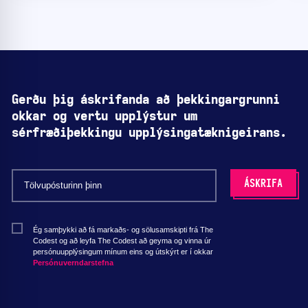
Gerðu þig áskrifanda að þekkingargrunni
okkar og vertu upplýstur um
sérfræðiþekkingu upplýsingatæknigeirans.
Ég samþykki að fá markaðs- og sölusamskipti frá The
Codest og að leyfa The Codest að geyma og vinna úr
persónuupplýsingum mínum eins og útskýrt er í okkar
Persónuverndarstefna