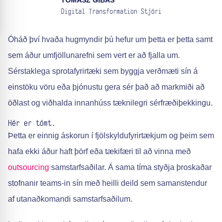
TOMASZ GIBAS
Digital Transformation Stjóri
Óháð því hvaða hugmyndir þú hefur um þetta er þetta samt
sem áður umfjöllunarefni sem vert er að fjalla um.
Sérstaklega sprotafyrirtæki sem byggja verðmæti sín á
einstöku vöru eða þjónustu gera sér það að markmiði að
öðlast og viðhalda innanhúss tæknilegri sérfræðiþekkingu.
Hér er tómt.
Þetta er einnig áskorun í fjölskyldufyrirtækjum og þeim sem
hafa ekki áður haft þörf eða tækifæri til að vinna með
outsourcing
samstarfsaðilar. Á sama tíma styðja þroskaðar
stofnanir teams-in sín með heilli deild sem samanstendur
af utanaðkomandi samstarfsaðilum.