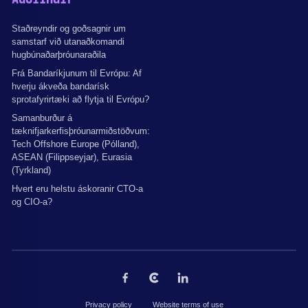
Staðreyndir og goðsagnir um
samstarf við utanaðkomandi
hugbúnaðarþróunaraðila
Frá Bandaríkjunum til Evrópu: Af
hverju ákveða bandarísk
sprotafyrirtæki að flytja til Evrópu?
Samanburður á
tæknifjarkerfisþróunarmiðstöðvum:
Tech Offshore Europe (Pólland),
ASEAN (Filippseyjar), Eurasia
(Tyrkland)
Hvert eru helstu áskoranir CTO-a
og CIO-a?
Privacy policy
Website terms of use