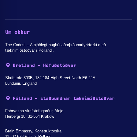
Um okkur
The Codest – Alþjóðlegt hugbúnaðarþróunarfyrirtæki með
tæknimiðstöðvar í Póllandi.
Bretland - Höfuðstöðvar
Skrifstofa 303B, 182-184 High Street North E6 2JA
Lundúnir, England
Pólland - staðbundnar tæknimiðstöðvar
Fabryczna skrifstofugarður, Aleja
Herbergi 18, 31-564 Kraków
Brain Embassy, Konstruktorska
11, 02-673 Varsjá, Pólland