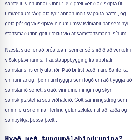
samfellu vinnunnar. Önnur leið gæti verið að skipta út
umræddum ráðgjafa fyrir annan með svipaða hæfni, og
gefa þér og viðskiptavininum umsvifstímabil þar sem nýi
starfsmaðurinn getur tekið við af samstarfsmanni sínum.
Næsta skref er að þróa team sem er sérsniðið að verkefni
viðskiptavinarins. Traustauppbygging frá upphafi
samstarfsins er lykilatriði. Það birtist bæði í áreiðanleika
vinnunnar og í þeirri umhyggju sem lögð er í að tryggja að
samstarfið sé rétt skráð, vinnumenningin og skýr
samskiptastefna séu viðhaldið. Gott samningsdrög sem
unnin eru snemma í ferlinu gefur tækifæri til að ræða og
samþykkja þessa þætti.
Hvað með tungumálahindrunina?