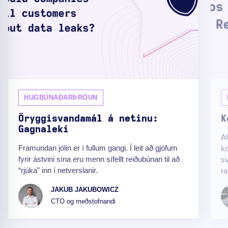
HUGBÚNAÐARÞRÓUN
Öryggisvandamál á netinu:
K
Gagnaleki
Af
Framundan jólin er í fullum gangi. Í leit að gjöfum
ko
fyrir ástvini sína eru menn sífellt reiðubúnari til að
sv
“rjúka” inn í netverslanir.
ra
JAKUB JAKUBOWICZ
CTO og meðstofnandi