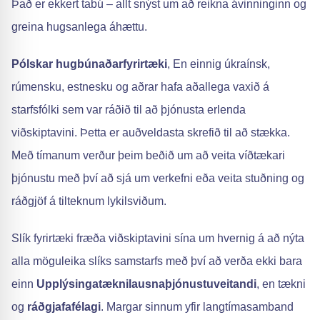
Það er ekkert tabú – allt snýst um að reikna ávinninginn og
greina hugsanlega áhættu.
Pólskar hugbúnaðarfyrirtæki
, En einnig úkraínsk,
rúmensku, estnesku og aðrar hafa aðallega vaxið á
starfsfólki sem var ráðið til að þjónusta erlenda
viðskiptavini. Þetta er auðveldasta skrefið til að stækka.
Með tímanum verður þeim beðið um að veita víðtækari
þjónustu með því að sjá um verkefni eða veita stuðning og
ráðgjöf á tilteknum lykilsviðum.
Slík fyrirtæki fræða viðskiptavini sína um hvernig á að nýta
alla möguleika slíks samstarfs með því að verða ekki bara
einn
Upplýsingatæknilausnaþjónustuveitandi
, en tækni
og
ráðgjafafélagi
. Margar sinnum yfir langtímasamband