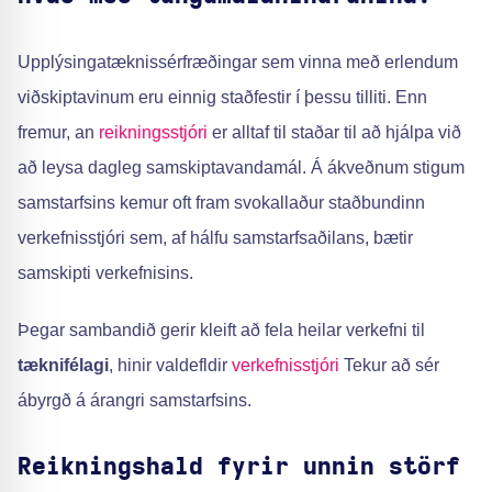
Upplýsingatæknissérfræðingar sem vinna með erlendum
viðskiptavinum eru einnig staðfestir í þessu tilliti. Enn
fremur, an
reikningsstjóri
er alltaf til staðar til að hjálpa við
að leysa dagleg samskiptavandamál. Á ákveðnum stigum
samstarfsins kemur oft fram svokallaður staðbundinn
verkefnisstjóri sem, af hálfu samstarfsaðilans, bætir
samskipti verkefnisins.
Þegar sambandið gerir kleift að fela heilar verkefni til
tæknifélagi
, hinir valdefldir
verkefnisstjóri
Tekur að sér
ábyrgð á árangri samstarfsins.
Reikningshald fyrir unnin störf