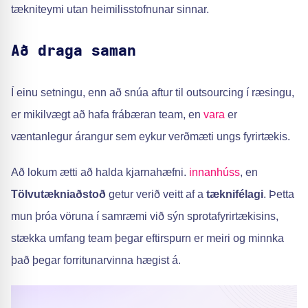
tækniteymi utan heimilisstofnunar sinnar.
Að draga saman
Í einu setningu, enn að snúa aftur til outsourcing í ræsingu,
er mikilvægt að hafa frábæran team, en
vara
er
væntanlegur árangur sem eykur verðmæti ungs fyrirtækis.
Að lokum ætti að halda kjarnahæfni.
innanhúss
, en
Tölvutækniaðstoð
getur verið veitt af a
tæknifélagi
. Þetta
mun þróa vöruna í samræmi við sýn sprotafyrirtækisins,
stækka umfang team þegar eftirspurn er meiri og minnka
það þegar forritunarvinna hægist á.