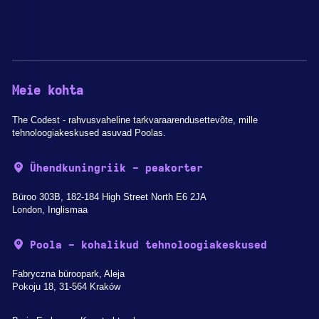
Meie kohta
The Codest - rahvusvaheline tarkvaraarendusettevõte, mille
tehnoloogiakeskused asuvad Poolas.
Ühendkuningriik - peakorter
Büroo 303B, 182-184 High Street North E6 2JA
London, Inglismaa
Poola - kohalikud tehnoloogiakeskused
Fabryczna büroopark, Aleja
Pokoju 18, 31-564 Kraków