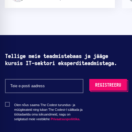
Tellige meie teadmistebaas ja jääge
kursis IT-sektori eksperditeadmistega.
Olen nõus saama The Codest turundus- ja
müügiteateid ning luban The Codest-l säilitada ja
töötadaelda oma isikuandmeid, nagu on
selgitatud meie veebilehe
Privaatsuspoliitika.