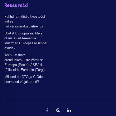
Ressursid
Faktid ja müüdid koostööst
välise
tarkvaraarenduspartneriga
USAst Euroopasse: Miks
otsustavad Ameerika
idufirmad Euroopasse ümber
asuda?
Tech Offshore
arenduskeskuste võrdlus:
Euroopa (Poola), ASEAN
(Filipiinid), Euraasia (Türgi).
Millised on CTO ja CIOde
peamised väljakutsed?