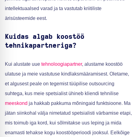
intellektuaalsed varad ja ta vastutab kriitiliste
ärisüsteemide eest.
Kuidas algab koostöö
tehnikapartneriga?
Kui alustate uue
tehnoloogiapartner
, alustame koostöö
ulatuse ja meie vastutuse kindlaksmääramisest. Oletame,
et algusest peale on tegemist tüüpilise outsourcing
suhtega, kus meie spetsialist ühineb kliendi tehnilise
meeskond
ja hakkab pakkuma mõningaid funktsioone. Ma
jätan siinkohal välja nimetatud spetsialisti värbamise etapi,
mis toimub iga kord, kui sõlmitakse uus leping ja mida
enamasti tehakse kogu koostööperioodi jooksul. Eelkõige