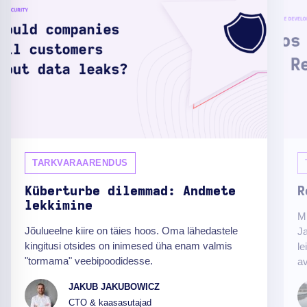
TARKVARAARENDUS
Küberturbe dilemmad: Andmete
R
lekkimine
Mi
Jõulueelne kiire on täies hoos. Oma lähedastele
Ja
kingitusi otsides on inimesed üha enam valmis
le
"tormama" veebipoodidesse.
av
JAKUB JAKUBOWICZ
CTO & kaasasutajad