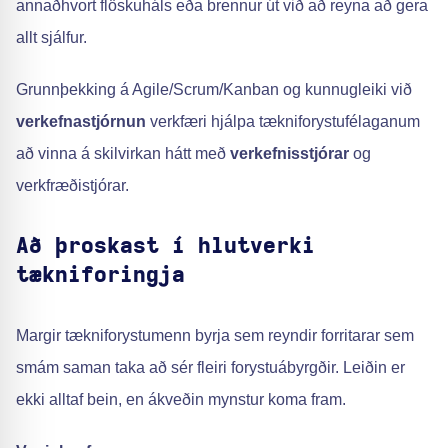
annaðhvort flöskuháls eða brennur út við að reyna að gera
allt sjálfur.
Grunnþekking á Agile/Scrum/Kanban og kunnugleiki við
verkefnastjórnun
verkfæri hjálpa tækniforystufélaganum
að vinna á skilvirkan hátt með
verkefnisstjórar
og
verkfræðistjórar.
Að þroskast í hlutverki
tækniforingja
Margir tækniforystumenn byrja sem reyndir forritarar sem
smám saman taka að sér fleiri forystuábyrgðir. Leiðin er
ekki alltaf bein, en ákveðin mynstur koma fram.