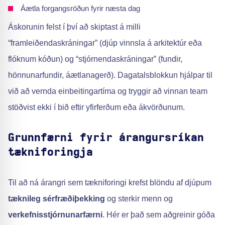
Áætla forgangsröðun fyrir næsta dag
Áskorunin felst í því að skiptast á milli
“framleiðendaskráningar” (djúp vinnsla á arkitektúr eða
flóknum kóðun) og “stjórnendaskráningar” (fundir,
hönnunarfundir, áætlanagerð). Dagatalsblokkun hjálpar til
við að vernda einbeitingartíma og tryggir að vinnan team
stöðvist ekki í bið eftir yfirferðum eða ákvörðunum.
Grunnfærni fyrir árangursríkan
tækniforingja
Til að ná árangri sem tækniforingi krefst blöndu af djúpum
tæknileg sérfræðiþekking
og sterkir menn og
verkefnisstjórnunarfærni
. Hér er það sem aðgreinir góða