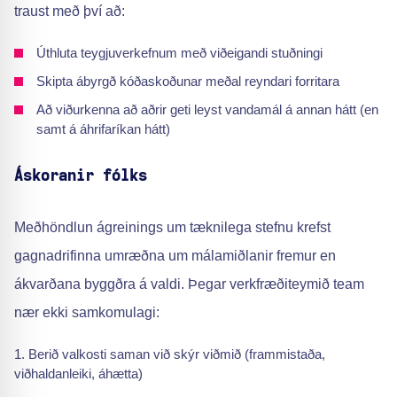
traust með því að:
Úthluta teygjuverkefnum með viðeigandi stuðningi
Skipta ábyrgð kóðaskoðunar meðal reyndari forritara
Að viðurkenna að aðrir geti leyst vandamál á annan hátt (en
samt á áhrifaríkan hátt)
Áskoranir fólks
Meðhöndlun ágreinings um tæknilega stefnu krefst
gagnadrifinna umræðna um málamiðlanir fremur en
ákvarðana byggðra á valdi. Þegar verkfræðiteymið team
nær ekki samkomulagi:
Berið valkosti saman við skýr viðmið (frammistaða,
viðhaldanleiki, áhætta)