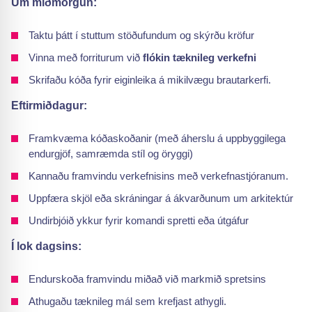
Um miðmorgun:
Taktu þátt í stuttum stöðufundum og skýrðu kröfur
Vinna með forriturum við
flókin tæknileg verkefni
Skrifaðu kóða fyrir eiginleika á mikilvægu brautarkerfi.
Eftirmiðdagur:
Framkvæma kóðaskoðanir (með áherslu á uppbyggilega
endurgjöf, samræmda stíl og öryggi)
Kannaðu framvindu verkefnisins með verkefnastjóranum.
Uppfæra skjöl eða skráningar á ákvarðunum um arkitektúr
Undirbjóið ykkur fyrir komandi spretti eða útgáfur
Í lok dagsins:
Endurskoða framvindu miðað við markmið spretsins
Athugaðu tæknileg mál sem krefjast athygli.