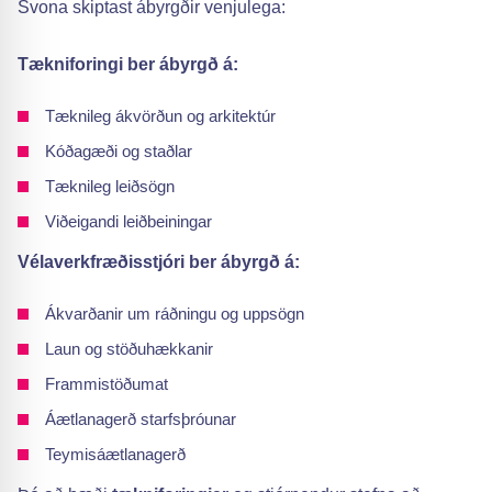
Svona skiptast ábyrgðir venjulega:
Tækniforingi ber ábyrgð á:
Tæknileg ákvörðun og arkitektúr
Kóðagæði og staðlar
Tæknileg leiðsögn
Viðeigandi leiðbeiningar
Vélaverkfræðisstjóri ber ábyrgð á:
Ákvarðanir um ráðningu og uppsögn
Laun og stöðuhækkanir
Frammistöðumat
Áætlanagerð starfsþróunar
Teymisáætlanagerð