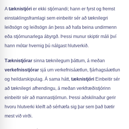
A
tæknistjóri
er ekki stjórnandi; hann er fyrst og fremst
einstaklingsframlagi sem einbeitir sér að tæknilegri
leiðsögn og leiðsögn án þess að hafa beina undirmenn
eða stjórnunarlega ábyrgð. Þessi munur skiptir máli því
hann mótar hvernig þú nálgast hlutverkið.
Tæknistjórar
sinna tæknilegum þáttum, á meðan
verkefnisstjórar
sjá um verkefnisáætlun, fjárhagsáætlun
og heildarskipulag. Á sama hátt,
tæknistjóri
Einbeitir sér
að tæknilegri afhendingu, á meðan verkfræðistjórinn
einbeitir sér að mannastjórnun. Þessi aðskilnaður gerir
hvoru hlutverki kleift að sérhæfa sig þar sem það bætir
mest við virði.