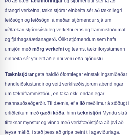
Þó að bæði
tækniforingjar
og stjórnendur stefna að
árangri verkefna, tæknistjórar einbeita sér að tæknilegri
leiðsögn og leiðsögn, á meðan stjórnendur sjá um
víðtækari stjórnsýsluleg verkefni eins og frammistöðumat
og fjárhagsáætlanagerð. Ólíkt stjórnendum sem hafa
umsjón með
mörg verkefni
og teams, tækniforystumenn
einbeita sér yfirleitt að einni vöru eða þjónustu.
Tæknistjórar
geta haldið óformlegar einstaklingsmiðaðar
handleiðslustundir og veitt verkfræðistjórum ábendingar
um tækniframmistöðu, en taka ekki endanlegar
mannauðsaðgerðir. Til dæmis, ef a
lið
meðlimur á stöðugt í
erfiðleikum með
gæði kóða
, hinn
tæknistjóri
Myndu skrá
tilteknar mynstur og vinna með verkfræðistjóra að því að
leysa málið, í stað þess að grípa beint til agaviðurlaga.