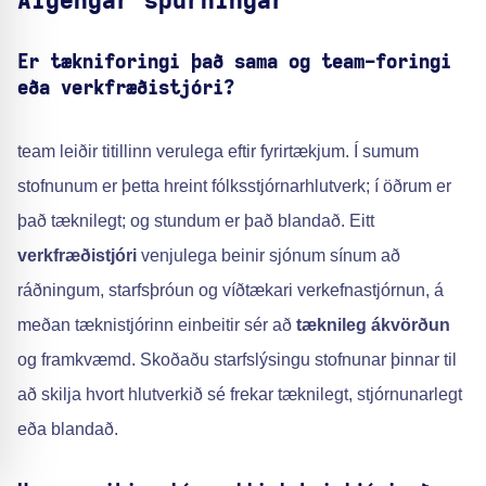
Algengar spurningar
Er tækniforingi það sama og team-foringi
eða verkfræðistjóri?
team leiðir titillinn verulega eftir fyrirtækjum. Í sumum
stofnunum er þetta hreint fólksstjórnarhlutverk; í öðrum er
það tæknilegt; og stundum er það blandað. Eitt
verkfræðistjóri
venjulega beinir sjónum sínum að
ráðningum, starfsþróun og víðtækari verkefnastjórnun, á
meðan tæknistjórinn einbeitir sér að
tæknileg ákvörðun
og framkvæmd. Skoðaðu starfslýsingu stofnunar þinnar til
að skilja hvort hlutverkið sé frekar tæknilegt, stjórnunarlegt
eða blandað.