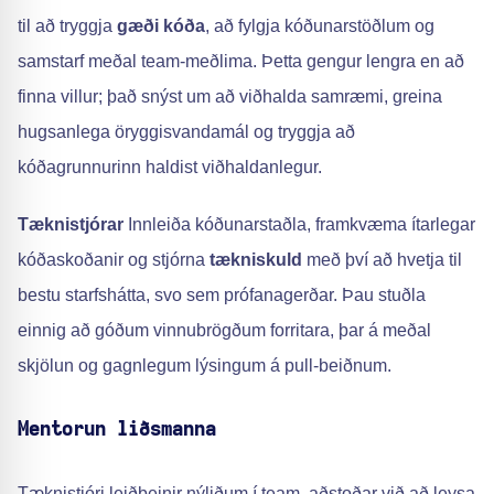
til að tryggja
gæði kóða
, að fylgja kóðunarstöðlum og
samstarf meðal team-meðlima. Þetta gengur lengra en að
finna villur; það snýst um að viðhalda samræmi, greina
hugsanlega öryggisvandamál og tryggja að
kóðagrunnurinn haldist viðhaldanlegur.
Tæknistjórar
Innleiða kóðunarstaðla, framkvæma ítarlegar
kóðaskoðanir og stjórna
tækniskuld
með því að hvetja til
bestu starfshátta, svo sem prófanagerðar. Þau stuðla
einnig að góðum vinnubrögðum forritara, þar á meðal
skjölun og gagnlegum lýsingum á pull-beiðnum.
Mentorun liðsmanna
Tæknistjóri leiðbeinir nýliðum í team, aðstoðar við að leysa