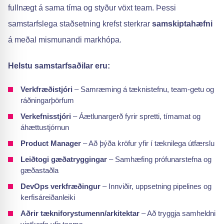
fullnægt á sama tíma og styður vöxt team. Þessi
samstarfslega staðsetning krefst sterkrar
samskiptahæfni
á meðal mismunandi markhópa.
Helstu samstarfsaðilar eru:
Verkfræðistjóri
– Samræming á tæknistefnu, team-getu og
ráðningarþörfum
Verkefnisstjóri
– Áætlunargerð fyrir spretti, tímamat og
áhættustjórnun
Product Manager
– Að þýða kröfur yfir í tæknilega útfærslu
Leiðtogi gæðatryggingar
– Samhæfing prófunarstefna og
gæðastaðla
DevOps verkfræðingur
– Innviðir, uppsetning pipelines og
kerfisáreiðanleiki
Aðrir tækniforystumenn/arkitektar
– Að tryggja samheldni