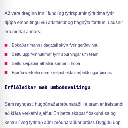
Að vera dreginn inn í fundi og fyrirspurnir rýrir tíma fyrir
djúpa einbeitingu við arkitektúr og hagnýta forritun. Lausnir
eru meðal annars:
Bókaðu tímann í dagatali skýrt fyrir gerðavinnu.
Settu upp “vinnutíma” fyrir spurningar um team
Settu svipaðar athafnir saman í hópa
Færðu verkefni sem krefjast ekki sérþekkingar þinnar.
Erfiðleikar með umboðsveitingu
Sem reyndasti hugbúnaðarþróunaraðili á team er freistandi
að klára verkefni sjálfur. En þetta skapar flöskuhálsa og
kemur í veg fyrir að aðrir þróunaraðilar þróist. Byggðu upp