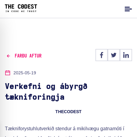
FARÐU AFTUR
2025-05-19
Verkefni og ábyrgð
tækniforingja
THECODEST
Tækniforystuhlutverkið stendur á mikilvægu gatnamóti í