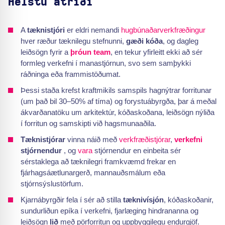
Helstu atriði
A
tæknistjóri
er eldri nemandi
hugbúnaðarverkfræðingur
hver ræður tæknilegu stefnunni,
gæði kóða
, og dagleg
leiðsögn fyrir a
þróun team
, en tekur yfirleitt ekki að sér
formleg verkefni í manastjórnun, svo sem samþykki
ráðninga eða frammistöðumat.
Þessi staða krefst kraftmikils samspils hagnýtrar forritunar
(um það bil 30–50% af tíma) og forystuábyrgða, þar á meðal
ákvarðanatöku um arkitektúr, kóðaskoðana, leiðsögn nýliða
í forritun og samskipti við hagsmunaaðila.
Tæknistjórar
vinna náið með
verkfræðistjórar
,
verkefni
stjórnendur
, og
vara
stjórnendur en einbeita sér
sérstaklega að tæknilegri framkvæmd frekar en
fjárhagsáætlunargerð, mannauðsmálum eða
stjórnsýslustörfum.
Kjarnábyrgðir fela í sér að stilla
tæknivísjón
, kóðaskoðanir,
sundurliðun epíka í verkefni, fjarlæging hindrananna og
leiðsögn
lið
með pörforritun og uppbyggilegu endurgjöf.