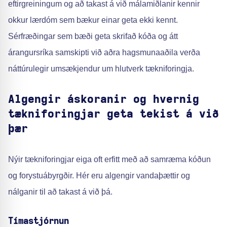
eftirgreiningum og að takast á við málamiðlanir kennir
okkur lærdóm sem bækur einar geta ekki kennt.
Sérfræðingar sem bæði geta skrifað kóða og átt
árangursríka samskipti við aðra hagsmunaaðila verða
náttúrulegir umsækjendur um hlutverk tækniforingja.
Algengir áskoranir og hvernig
tækniforingjar geta tekist á við
þær
Nýir tækniforingjar eiga oft erfitt með að samræma kóðun
og forystuábyrgðir. Hér eru algengir vandaþættir og
nálganir til að takast á við þá.
Tímastjórnun