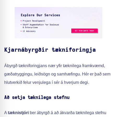
Kjarnábyrgðir tækniforingja
Ábyrgð tækniforingjans nær yfir tæknilega framkvæmd,
gæðatryggingu, leiðsögn og samhæfingu. Hér er það sem
hlutverkið felur venjulega í sér á hverjum degi.
Að setja tæknilega stefnu
A
tæknistjóri
ber ábyrgð á að ákvarða tæknilega stefnu