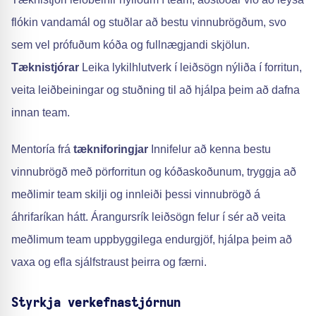
flókin vandamál og stuðlar að bestu vinnubrögðum, svo
sem vel prófuðum kóða og fullnægjandi skjölun.
Tæknistjórar
Leika lykilhlutverk í leiðsögn nýliða í forritun,
veita leiðbeiningar og stuðning til að hjálpa þeim að dafna
innan team.
Mentoría frá
tækniforingjar
Innifelur að kenna bestu
vinnubrögð með pörforritun og kóðaskoðunum, tryggja að
meðlimir team skilji og innleiði þessi vinnubrögð á
áhrifaríkan hátt. Árangursrík leiðsögn felur í sér að veita
meðlimum team uppbyggilega endurgjöf, hjálpa þeim að
vaxa og efla sjálfstraust þeirra og færni.
Styrkja verkefnastjórnun