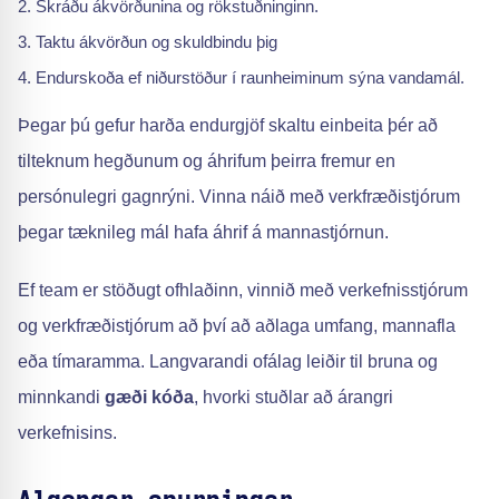
Skráðu ákvörðunina og rökstuðninginn.
Taktu ákvörðun og skuldbindu þig
Endurskoða ef niðurstöður í raunheiminum sýna vandamál.
Þegar þú gefur harða endurgjöf skaltu einbeita þér að
tilteknum hegðunum og áhrifum þeirra fremur en
persónulegri gagnrýni. Vinna náið með verkfræðistjórum
þegar tæknileg mál hafa áhrif á mannastjórnun.
Ef team er stöðugt ofhlaðinn, vinnið með verkefnisstjórum
og verkfræðistjórum að því að aðlaga umfang, mannafla
eða tímaramma. Langvarandi ofálag leiðir til bruna og
minnkandi
gæði kóða
, hvorki stuðlar að árangri
verkefnisins.