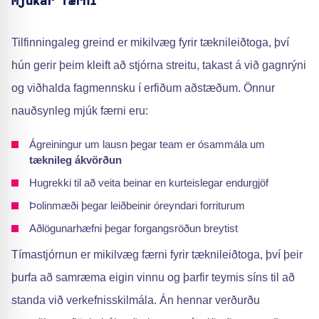
Mjúkar færni
Tilfinningaleg greind er mikilvæg fyrir tæknileiðtoga, því
hún gerir þeim kleift að stjórna streitu, takast á við gagnrýni
og viðhalda fagmennsku í erfiðum aðstæðum. Önnur
nauðsynleg mjúk færni eru:
Ágreiningur um lausn þegar team er ósammála um
tæknileg ákvörðun
Hugrekki til að veita beinar en kurteislegar endurgjöf
Þolinmæði þegar leiðbeinir óreyndari forriturum
Aðlögunarhæfni þegar forgangsröðun breytist
Tímastjórnun er mikilvæg færni fyrir tæknileiðtoga, því þeir
þurfa að samræma eigin vinnu og þarfir teymis síns til að
standa við verkefnisskilmála. Án hennar verðurðu