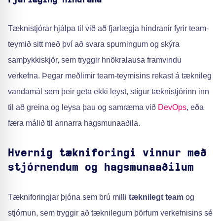
Fjarlæging hindrana
Tæknistjórar hjálpa til við að fjarlægja hindranir fyrir team-
teymið sitt með því að svara spurningum og skýra
samþykkiskjör, sem tryggir hnökralausa framvindu
verkefna. Þegar meðlimir team-teymisins rekast á tæknileg
vandamál sem þeir geta ekki leyst, stígur tæknistjórinn inn
til að greina og leysa þau og samræma við
DevOps
, eða
færa málið til annarra hagsmunaaðila.
Hvernig tækniforingi vinnur með
stjórnendum og hagsmunaaðilum
Tækniforingjar þjóna sem brú milli
tæknilegt team
og
stjórnun, sem tryggir að tæknilegum þörfum verkefnisins sé