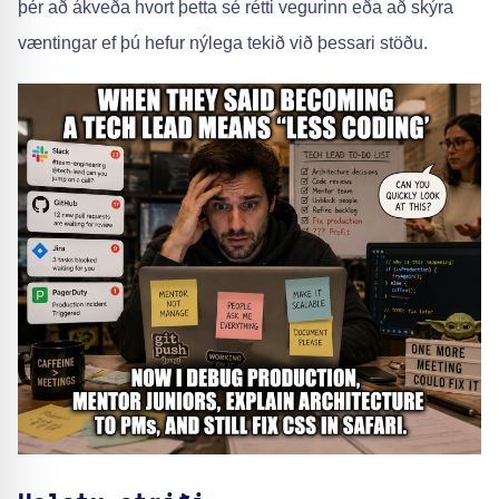
þér að ákveða hvort þetta sé rétti vegurinn eða að skýra
væntingar ef þú hefur nýlega tekið við þessari stöðu.