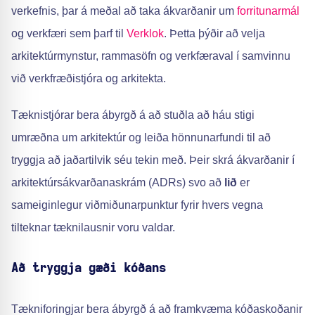
verkefnis, þar á meðal að taka ákvarðanir um
forritunarmál
og verkfæri sem þarf til
Verklok
. Þetta þýðir að velja
arkitektúrmynstur, rammasöfn og verkfæraval í samvinnu
við verkfræðistjóra og arkitekta.
Tæknistjórar bera ábyrgð á að stuðla að háu stigi
umræðna um arkitektúr og leiða hönnunarfundi til að
tryggja að jaðartilvik séu tekin með. Þeir skrá ákvarðanir í
arkitektúrsákvarðanaskrám (ADRs) svo að
lið
er
sameiginlegur viðmiðunarpunktur fyrir hvers vegna
tilteknar tæknilausnir voru valdar.
Að tryggja gæði kóðans
Tækniforingjar bera ábyrgð á að framkvæma kóðaskoðanir