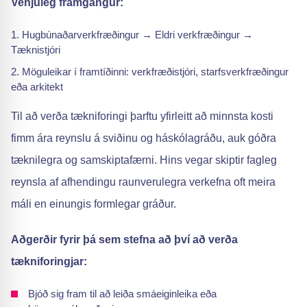
Venjuleg framgangur:
Hugbúnaðarverkfræðingur → Eldri verkfræðingur →
Tæknistjóri
Möguleikar í framtíðinni: verkfræðistjóri, starfsverkfræðingur
eða arkitekt
Til að verða tækniforingi þarftu yfirleitt að minnsta kosti
fimm ára reynslu á sviðinu og háskólagráðu, auk góðra
tæknilegra og samskiptafærni. Hins vegar skiptir fagleg
reynsla af afhendingu raunverulegra verkefna oft meira
máli en einungis formlegar gráður.
Aðgerðir fyrir þá sem stefna að því að verða
tækniforingjar:
Bjóð sig fram til að leiða smáeiginleika eða