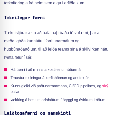
tækniforingja frá þeim sem eiga í erfiðleikum.
Tæknilegar færni
Tæknistjórar ættu að hafa háþróaða tölvufærni, þar á
meðal góða kunnáttu í forritunarmálum og
hugbúnaðartólum, til að leiða teams sína á skilvirkan hátt.
Þetta felur í sér:
Há færni í að minnsta kosti einu móðurmáli
Traustur skilningur á kerfishönnun og arkitektúr
Kunnugleiki við prófunarrammana, CI/CD pipelines, og
ský
pallar
Þekking á bestu starfsháttum í öryggi og óvirkum kröfum
Leiðtogafærni og samskipti