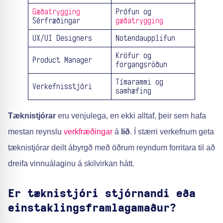
Gæðatrygging
Prófun og
Sérfræðingar
gæðatrygging
UX/UI Designers
Notendaupplifun
Kröfur og
Product Manager
forgangsröðun
Tímarammi og
Verkefnisstjóri
samhæfing
Tæknistjórar
eru venjulega, en ekki alltaf, þeir sem hafa
mestan reynslu
verkfræðingar
á
lið
. Í stærri verkefnum geta
tæknistjórar deilt ábyrgð með öðrum reyndum forritara til að
dreifa vinnuálaginu á skilvirkan hátt.
Er tæknistjóri stjórnandi eða
einstaklingsframlagamaður?