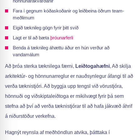
hönnunarákvarðanir
Fara í gegnum kóðaskoðanir og leiðbeina öðrum team-
meðlimum
Eigið tæknileg gögn fyrir þitt svið
Lagt er til að bæta
þróunarferli
Benda á tæknileg áhættu áður en hún verður að
vandamálum
Að þróa sterka tæknilega færni,
Leiðtogahæfni
, Að skilja
arkitektúr- og hönnunarreglur er nauðsynlegur áfangi til að
verða tæknistjóri. Að byggja upp tengsl við vörustjóra,
hönnuði og viðskiptaleiðtoga er mikilvægt fyrir þá sem
stefna að því að verða tæknistjórar til að hafa jákvæð áhrif
á niðurstöður verkefna.
Hagnýt reynsla af meðhöndlun atvika, þátttaka í