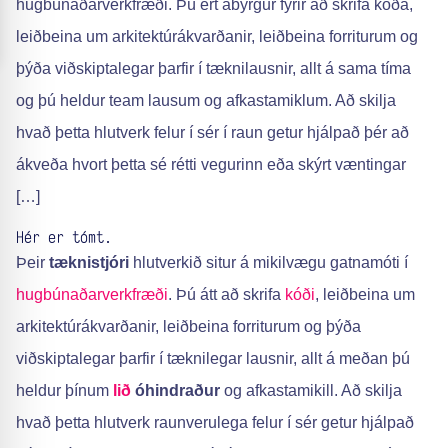
hugbúnaðarverkfræði. Þú ert ábyrgur fyrir að skrifa kóða,
leiðbeina um arkitektúrákvarðanir, leiðbeina forriturum og
þýða viðskiptalegar þarfir í tæknilausnir, allt á sama tíma
og þú heldur team lausum og afkastamiklum. Að skilja
hvað þetta hlutverk felur í sér í raun getur hjálpað þér að
ákveða hvort þetta sé rétti vegurinn eða skýrt væntingar
[…]
Hér er tómt.
Þeir
tæknistjóri
hlutverkið situr á mikilvægu gatnamóti í
hugbúnaðarverkfræði
. Þú átt að skrifa
kóði
, leiðbeina um
arkitektúrákvarðanir, leiðbeina forriturum og þýða
viðskiptalegar þarfir í tæknilegar lausnir, allt á meðan þú
heldur þínum
lið
óhindraður
og afkastamikill. Að skilja
hvað þetta hlutverk raunverulega felur í sér getur hjálpað