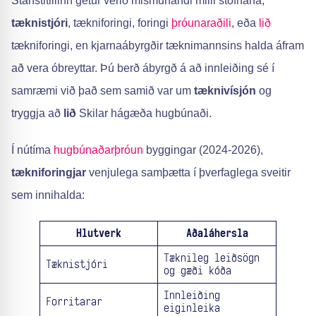
Starfstitillinn getur verið mismunandi milli stofnana,
tæknistjóri
, tækniforingi, foringi
þróunaraðili
, eða
lið
tækniforingi, en kjarnaábyrgðir tæknimannsins halda áfram
að vera óbreyttar. Þú berð ábyrgð á að innleiðing sé í
samræmi við það sem samið var um
tæknivísjón
og
tryggja að
lið
Skilar hágæða hugbúnaði.
Í nútíma
hugbúnaðarþróun
byggingar (2024-2026),
tækniforingjar
venjulega samþætta í þverfaglega sveitir
sem innihalda:
Hlutverk
Aðaláhersla
Tæknileg leiðsögn
Tæknistjóri
og gæði kóða
Innleiðing
Forritarar
eiginleika