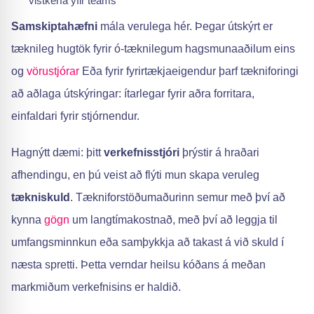
vistkerfa yfir teams
Samskiptahæfni
mála verulega hér. Þegar útskýrt er
tæknileg hugtök fyrir ó-tæknilegum hagsmunaaðilum eins
og
vörustjórar
Eða fyrir fyrirtækjaeigendur þarf tækniforingi
að aðlaga útskýringar: ítarlegar fyrir aðra forritara,
einfaldari fyrir stjórnendur.
Hagnýtt dæmi: þitt
verkefnisstjóri
þrýstir á hraðari
afhendingu, en þú veist að flýti mun skapa veruleg
tækniskuld
. Tækniforstöðumaðurinn semur með því að
kynna
gögn
um langtímakostnað, með því að leggja til
umfangsminnkun eða samþykkja að takast á við skuld í
næsta spretti. Þetta verndar heilsu kóðans á meðan
markmiðum verkefnisins er haldið.