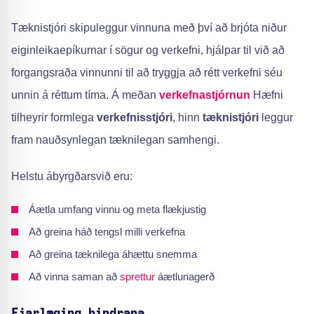
Tæknistjóri skipuleggur vinnuna með því að brjóta niður
eiginleikaepíkurnar í sögur og verkefni, hjálpar til við að
forgangsraða vinnunni til að tryggja að rétt verkefni séu
unnin á réttum tíma. Á meðan
verkefnastjórnun
Hæfni
tilheyrir formlega
verkefnisstjóri
, hinn
tæknistjóri
leggur
fram nauðsynlegan tæknilegan samhengi.
Helstu ábyrgðarsvið eru:
Áætla umfang vinnu og meta flækjustig
Að greina háð tengsl milli verkefna
Að greina tæknilega áhættu snemma
Að vinna saman að
sprettur
áætlunagerð