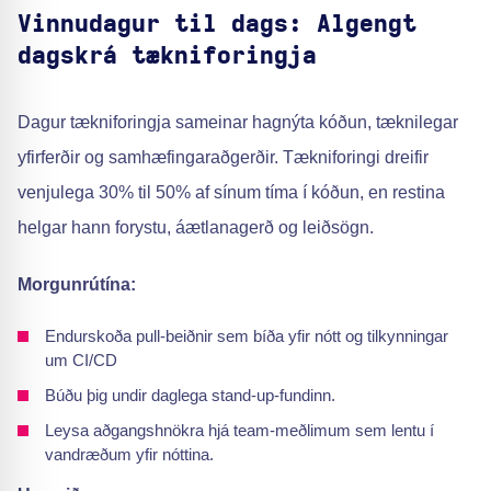
Vinnudagur til dags: Algengt
dagskrá tækniforingja
Dagur tækniforingja sameinar hagnýta kóðun, tæknilegar
yfirferðir og samhæfingaraðgerðir. Tækniforingi dreifir
venjulega 30% til 50% af sínum tíma í kóðun, en restina
helgar hann forystu, áætlanagerð og leiðsögn.
Morgunrútína:
Endurskoða pull-beiðnir sem bíða yfir nótt og tilkynningar
um CI/CD
Búðu þig undir daglega stand-up-fundinn.
Leysa aðgangshnökra hjá team-meðlimum sem lentu í
vandræðum yfir nóttina.