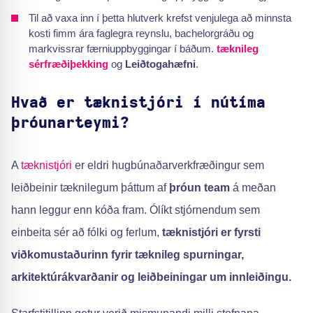
Til að vaxa inn í þetta hlutverk krefst venjulega að minnsta
kosti fimm ára faglegra reynslu, bachelorgráðu og
markvissrar færniuppbyggingar í báðum.
tæknileg
sérfræðiþekking
og
Leiðtogahæfni
.
Hvað er tæknistjóri í nútíma
þróunarteymi?
A
tæknistjóri
er eldri hugbúnaðarverkfræðingur sem
leiðbeinir tæknilegum þáttum af
þróun team
á meðan
hann leggur enn kóða fram. Ólíkt stjórnendum sem
einbeita sér að fólki og ferlum,
tæknistjóri
er fyrsti
viðkomustaðurinn fyrir tæknileg spurningar,
arkitektúrákvarðanir og leiðbeiningar um innleiðingu.