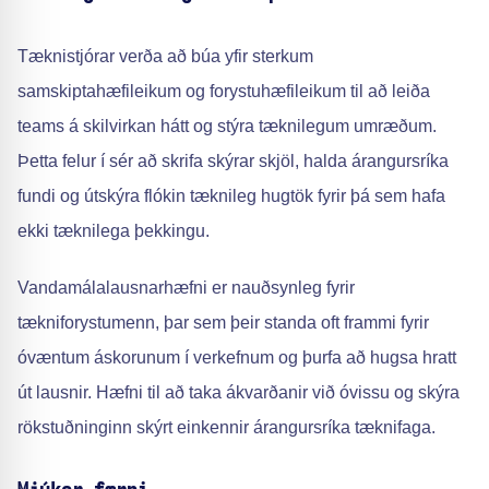
Tæknistjórar verða að búa yfir sterkum
samskiptahæfileikum og forystuhæfileikum til að leiða
teams á skilvirkan hátt og stýra tæknilegum umræðum.
Þetta felur í sér að skrifa skýrar skjöl, halda árangursríka
fundi og útskýra flókin tæknileg hugtök fyrir þá sem hafa
ekki tæknilega þekkingu.
Vandamálalausnarhæfni er nauðsynleg fyrir
tækniforystumenn, þar sem þeir standa oft frammi fyrir
óvæntum áskorunum í verkefnum og þurfa að hugsa hratt
út lausnir. Hæfni til að taka ákvarðanir við óvissu og skýra
rökstuðninginn skýrt einkennir árangursríka tæknifaga.