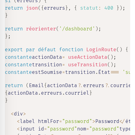
si
(
erreurs
)
{
return
json
(
{
erreurs
}
,
{
statut
:
400
}
)
;
}
return
réorienter
(
'/dashboard'
)
;
}
;
export
par défaut
fonction
LoginRoute
(
)
{
constante
actionData
=
useActionData
(
)
;
constante
transition
=
useTransition
(
)
;
constante
estSoumise
=
transition
.
État
===
'sub
return
(
Email
{
actionData
?.
erreurs
?.
courriel
{
actionData
.
erreurs
.
courriel
}
}
<
div
>
<
label htmlFor
=
"password"
>
Password
<
/
éti
<
input id
=
"password"
nom
=
"password"
type
=