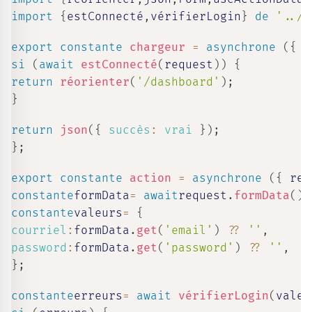
import
{
estConnecté
,
vérifierLogin
}
de
'../a
export
constante
chargeur
=
asynchrone
(
{
 r
si
(
await
estConnecté
(
request
)
)
{
return
réorienter
(
'/dashboard'
)
;
}
return
json
(
{
succès
:
vrai
}
)
;
}
;
export
constante
action
=
asynchrone
(
{
 req
constante
formData
=
await
request
.
formData
(
)
;
constante
valeurs
=
{
courriel
:
formData
.
get
(
'email'
)
??
''
,
password
:
formData
.
get
(
'password'
)
??
''
,
}
;
constante
erreurs
=
await
vérifierLogin
(
valeu