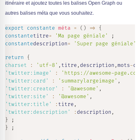
itinéraire et ajoutez toutes les balises Open Graph ou
autres balises méta que vous souhaitez.
export
constante
méta
=
(
)
=>
{
constante
titre
=
'Ma page géniale'
;
constante
description
=
'Super page géniale'
return
{
charset
:
'utf-8'
,
titre
,
description
,
mots
-
cl
'twitter:image'
:
'https://awesome-page.com
'twitter:card'
:
'summarylargeimage'
,
'twitter:creator'
:
'@awesome'
,
'twitter:site'
:
'@awesome'
,
'twitter:title'
:
titre
,
'twitter:description'
:
description
,
}
;
}
;