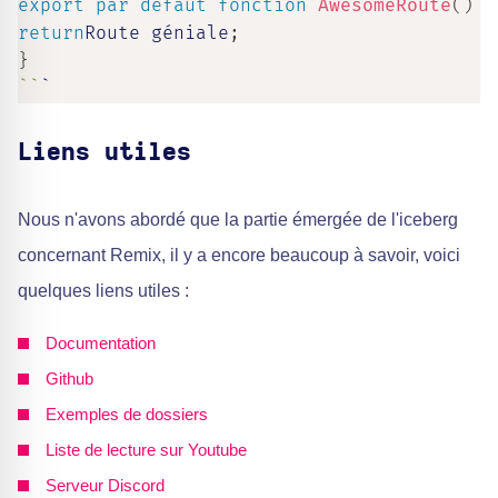
export
par défaut
fonction
AwesomeRoute
(
)
{
return
Route géniale
;
}
`
`
`
Liens utiles
Nous n'avons abordé que la partie émergée de l'iceberg
concernant Remix, il y a encore beaucoup à savoir, voici
quelques liens utiles :
Documentation
Github
Exemples de dossiers
Liste de lecture sur Youtube
Serveur Discord