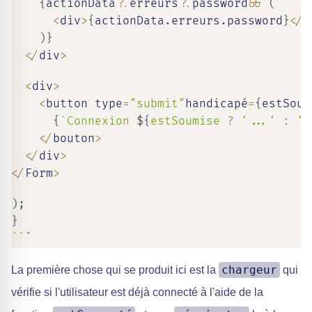
{
actionData
?.
erreurs
?.
password
&&
(
<
div
>
{
actionData
.
erreurs
.
password
}
<
/
d
)
}
<
/
div
>
<
div
>
<
button type
=
"submit"
handicapé
=
{
estSoum
{
`
Connexion 
${
estSoumise 
?
'...'
:
''
<
/
bouton
>
<
/
div
>
<
/
Form
>
)
;
}
`
`
`
chargeur
La première chose qui se produit ici est la
qui
vérifie si l'utilisateur est déjà connecté à l'aide de la