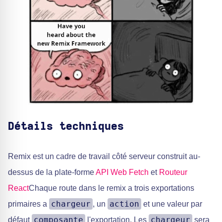
Détails techniques
Remix est un cadre de travail côté serveur construit au-
dessus de la plate-forme
API Web Fetch
et
Routeur
React
Chaque route dans le remix a trois exportations
chargeur
action
primaires a
, un
et une valeur par
composante
chargeur
défaut
l'exportation. Les
sera