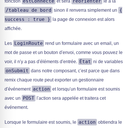
estConnecté
réorienter
fonction
et sera
le à la
/tableau de bord
{
sinon il renverra simplement un
success : true }
la page de connexion est alors
affichée.
LoginRoute
Les
rend un formulaire avec un email, un
mot de passe et un bouton d'envoi, comme vous pouvez le
État
voir, il n'y a pas d'éléments d'entrée.
ni de variables
onSubmit
dans notre composant, c'est parce que dans
remix chaque route peut exporter un gestionnaire
action
d'événement
et lorsqu'un formulaire est soumis
POST
avec un
l'action sera appelée et traitera cet
événement.
action
Lorsque le formulaire est soumis, le
obtiendra le