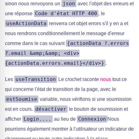
json
sinon nous renvoyons un
avec l'objet des erreurs et
Code d'état HTTP 400
une réponse
, le
useActionData
renverra cet objet errors s'il y en a et
nous rendrons conditionnellement le message d'erreur
{actionData ?.errors
comme dans le cas suivant
?.email &amp;&amp; <div>
{actionData.errors.email}</div>}
.
useTransition
Les
Le crochet raconte
nous
tout ce
qui concerne l'état de transition de la page, avec le
estSoumise
variable, nous vérifions si une soumission
désactiver
est en cours.
le bouton de soumission et
Login....
Connexion
afficher
au lieu de
Nous
pourrions également montrer à l'utilisateur un indicateur de
chargement ou toute autre indication à la place.