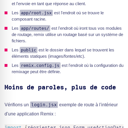
et l'envoie en tant que réponse au client.
Les
app/root.jsx
est l'endroit où se trouve le
composant racine.
Les
app/routes/
est l'endroit où iront tous vos modules
de routage, remix utilise un routage basé sur un système de
fichiers.
Les
public
est le dossier dans lequel se trouvent les
éléments statiques (images/fontes/etc).
Les
remix.config.js
est l'endroit où la configuration du
remixage peut être définie.
Moins de paroles, plus de code
login.jsx
Vérifions un
exemple de route à l'intérieur
d'une application Remix :
import
{
réorienter
,
json
,
Form
,
useActionData
,