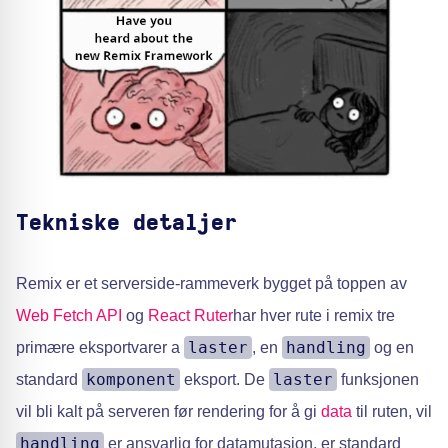
Tekniske detaljer
Remix er et serverside-rammeverk bygget på toppen av
Web Fetch API
og
React Ruter
har hver rute i remix tre
laster
handling
primære eksportvarer a
, en
og en
komponent
laster
standard
eksport. De
funksjonen
vil bli kalt på serveren før rendering for å gi
data
til ruten, vil
handling
er ansvarlig for datamutasjon, er standard