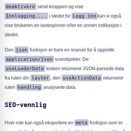
deaktivere
send-knappen og vise
Innlogging....
Logg inn
i stedet for
kan vi også
vise brukeren en lastespinner eller en annen indikasjon i
stedet.
json
Den
funksjon er bare en snarvei for å opprette
application/json
svarobjekter. De
useLoaderData
kroken returnerer JSON-parsede data
laster
useActionData
fra ruten din
, den
returnerer
handling
ruten
analyserte data.
SEO-vennlig
meta
Hver rute kan også eksportere en
funksjon som er