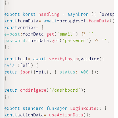
}
;
export
konst
handling
=
asynkron
(
{
 forespø
konst
formData
=
await
forespørsel
.
formData
(
)
;
konst
verdier
=
{
e-post
:
formData
.
get
(
'email'
)
??
''
,
password
:
formData
.
get
(
'password'
)
??
''
,
}
;
konst
feil
=
await
verifyLogin
(
verdier
)
;
hvis
(
feil
)
{
retur
json
(
{
feil
}
,
{
status
:
400
}
)
;
}
retur
omdirigere
(
'/dashboard'
)
;
}
;
export
standard
funksjon
LoginRoute
(
)
{
konst
actionData
=
useActionData
(
)
;