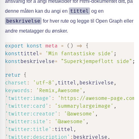
ansvarlig for å angi metakoder for Html-dokumentet ditt, på
tittel
denne måten kan du angi en
og en
beskrivelse
for hver rute og legge til Open Graph eller
andre metatagger du ønsker.
export
konst
meta
=
(
)
=>
{
konst
tittel
=
'Min fantastiske side'
;
konst
beskrivelse
=
"Superkjempeflott side"
;
retur
{
charset
:
'utf-8'
,
tittel
,
beskrivelse
,
keywords
:
'Remix,Awesome'
,
'twitter:image'
:
'https://awesome-page.com/
'twitter:card'
:
'summarylargeimage'
,
'twitter:creator'
:
'@awesome'
,
'twitter:site'
:
'@awesome'
,
'twitter:title'
:
tittel
,
'twitter:description'
:
beskrivelse
,