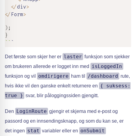
<
/
div
>
<
/
Form
>
)
;
}
`
`
`
laster
Det første som skjer her er
funksjon som sjekker
isLoggedIn
om brukeren allerede er logget inn med
omdirigere
/dashboard
funksjon og vil
ham til
rute,
{ suksess:
hvis ikke vil den ganske enkelt returnere en
true }
svar, blir påloggingssiden gjengitt.
LoginRoute
Den
gjengir et skjema med e-post og
passord og en innsendingsknapp, og som du kan se, er
stat
onSubmit
det ingen
variabler eller en