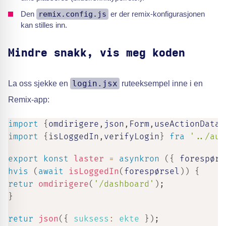
Den
remix.config.js
er der remix-konfigurasjonen
kan stilles inn.
Mindre snakk, vis meg koden
login.jsx
La oss sjekke en
ruteeksempel inne i en
Remix-app:
import
{
omdirigere
,
json
,
Form
,
useActionData
,
import
{
isLoggedIn
,
verifyLogin
}
fra
'../aut
export
konst
laster
=
asynkron
(
{
 forespørs
hvis
(
await
isLoggedIn
(
forespørsel
)
)
{
retur
omdirigere
(
'/dashboard'
)
;
}
retur
json
(
{
suksess
:
ekte
}
)
;