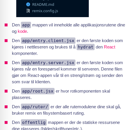
Den
app
mappen vil inneholde alle applikasjonsrutene dine
og
kode
.
Den
app/entry.client.jsx
er den første koden som
kjøres i nettleseren og brukes til å
hydrat
den
React
komponenter.
Den
app/entry.server.jsx
er den første koden som
kjøres når en forespørsel kommer til serveren. Denne filen
gjør om React-appen vår til en streng/strøm og sender den
som svar til klienten.
Den
app/root.jsx
er hvor rotkomponenten skal
plasseres.
Den
app/ruter/
er der alle rutemodulene dine skal gå,
bruker remix en filsystembasert ruting.
Den
offentlig
mappen er der de statiske ressursene
dine plasseres (bilder/skrifttyper/etc.).