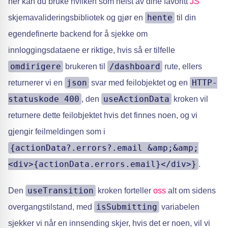
her kan du bruke hvilken som helst av dine favoritt
JS
hente
skjemavalideringsbibliotek og gjør en
til din
egendefinerte backend for å sjekke om
innloggingsdataene er riktige, hvis så er tilfelle
omdirigere
/dashboard
brukeren til
rute, ellers
json
HTTP-
returnerer vi en
svar med feilobjektet og en
statuskode 400
useActionData
, den
kroken vil
returnere dette feilobjektet hvis det finnes noen, og vi
gjengir feilmeldingen som i
{actionData?.errors?.email &amp;&amp;
<div>{actionData.errors.email}</div>}
.
useTransition
Den
kroken forteller
oss
alt om sidens
isSubmitting
overgangstilstand, med
variabelen
sjekker vi når en innsending skjer, hvis det er noen, vil vi