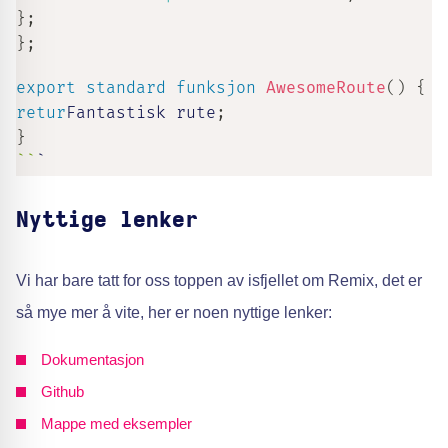
}
;
}
;
export
standard
funksjon
AwesomeRoute
(
)
{
retur
Fantastisk rute
;
}
`
`
`
Nyttige lenker
Vi har bare tatt for oss toppen av isfjellet om Remix, det er
så mye mer å vite, her er noen nyttige lenker:
Dokumentasjon
Github
Mappe med eksempler