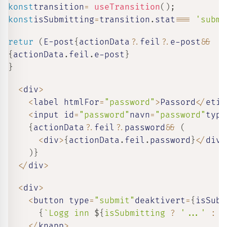
konst
transition
=
useTransition
(
)
;
konst
isSubmitting
=
transition
.
stat
===
'submi
retur
(
E-post
{
actionData
?.
feil
?.
e-post
&&
{
actionData
.
feil
.
e-post
}
}
<
div
>
<
label htmlFor
=
"password"
>
Passord
<
/
etik
<
input id
=
"password"
navn
=
"password"
type
{
actionData
?.
feil
?.
password
&&
(
<
div
>
{
actionData
.
feil
.
password
}
<
/
div
>
)
}
<
/
div
>
<
div
>
<
button type
=
"submit"
deaktivert
=
{
isSubm
{
`
Logg inn 
${
isSubmitting 
?
'...'
:
'
<
/
knapp
>