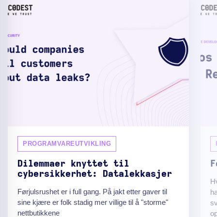
PROGRAMVAREUTVIKLING
Dilemmaer knyttet til
F
cybersikkerhet: Datalekkasjer
Hv
Førjulsrushet er i full gang. På jakt etter gaver til
ha
sine kjære er folk stadig mer villige til å "storme"
sv
nettbutikkene
op