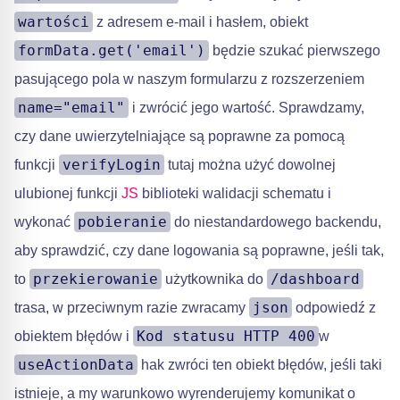
wartości
z adresem e-mail i hasłem, obiekt
formData.get('email')
będzie szukać pierwszego
pasującego pola w naszym formularzu z rozszerzeniem
name="email"
i zwrócić jego wartość. Sprawdzamy,
czy dane uwierzytelniające są poprawne za pomocą
verifyLogin
funkcji
tutaj można użyć dowolnej
ulubionej funkcji
JS
biblioteki walidacji schematu i
pobieranie
wykonać
do niestandardowego backendu,
aby sprawdzić, czy dane logowania są poprawne, jeśli tak,
przekierowanie
/dashboard
to
użytkownika do
json
trasa, w przeciwnym razie zwracamy
odpowiedź z
Kod statusu HTTP 400
obiektem błędów i
w
useActionData
hak zwróci ten obiekt błędów, jeśli taki
istnieje, a my warunkowo wyrenderujemy komunikat o