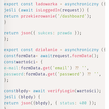
export
const
ładowarka
=
asynchroniczny
(
{
 
jeśli
(
await
isLoggedIn
(
request
)
)
{
return
przekierowanie
(
'/dashboard'
)
;
}
return
json
(
{
sukces
:
prawda
}
)
;
}
;
export
const
działanie
=
asynchroniczny
(
{
 
const
formData
=
await
request
.
formData
(
)
;
const
wartości
=
{
e-mail
:
formData
.
get
(
'email'
)
??
''
,
password
:
formData
.
get
(
'password'
)
??
''
,
}
;
const
błędy
=
await
verifyLogin
(
wartości
)
;
jeśli
(
błędy
)
{
return
json
(
{
błędy
}
,
{
status
:
400
}
)
;