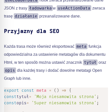
useLoaderData
hook zwraca przeanalizowane dane
ładowarka
useActionData
JSON z trasy
w
zwraca
działanie
trasę
przeanalizowane dane.
Przyjazny dla SEO
meta
Każda trasa może również eksportować
funkcja
odpowiedzialna za ustawienie metatagów dla dokumentu
tytuł
Html, w ten sposób można ustawić znacznik
oraz
opis
dla każdej trasy i dodać dowolne metatagi Open
Graph lub inne.
export
const
meta
=
(
)
=>
{
const
tytuł
=
'Moja niesamowita strona'
;
const
opis
=
'Super niesamowita strona'
;