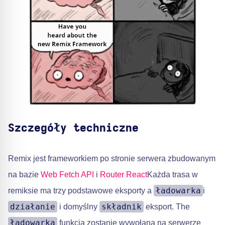
Szczegóły techniczne
Remix jest frameworkiem po stronie serwera zbudowanym
na bazie
Web Fetch API
i
Router React
Każda trasa w
ładowarka
remiksie ma trzy podstawowe eksporty a
i
działanie
składnik
i domyślny
eksport. The
ładowarka
funkcja zostanie wywołana na serwerze