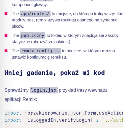
komponent główny.
The
app/routes/
to miejsce, do którego trafią wszystkie
moduły tras, remix używa routingu opartego na systemie
plików.
The
publiczny
to folder, w którym znajdują się zasoby
statyczne (obrazy/czcionki/etc).
The
remix.config.js
to miejsce, w którym można
ustawić konfigurację remiksu.
Mniej gadania, pokaż mi kod
login.jsx
Sprawdźmy
przykład trasy wewnątrz
aplikacji Remix:
import
{
przekierowanie
,
json
,
Form
,
useActionD
import
{
isLoggedIn
,
verifyLogin
}
z
'../auth'