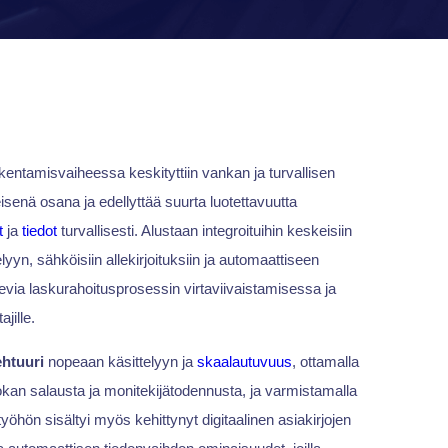
entamisvaiheessa keskityttiin vankan ja turvallisen
isenä osana ja edellyttää suurta luotettavuutta
t
ja
tiedot
turvallisesti. Alustaan integroituihin keskeisiin
elyyn, sähköisiin allekirjoituksiin ja automaattiseen
isevia laskurahoitusprosessin virtaviivaistamisessa ja
ajille.
ehtuuri
nopeaan käsittelyyn ja
skaalautuvuus
, ottamalla
uokan salausta ja monitekijätodennusta, ja varmistamalla
yöhön sisältyi myös kehittynyt digitaalinen asiakirjojen