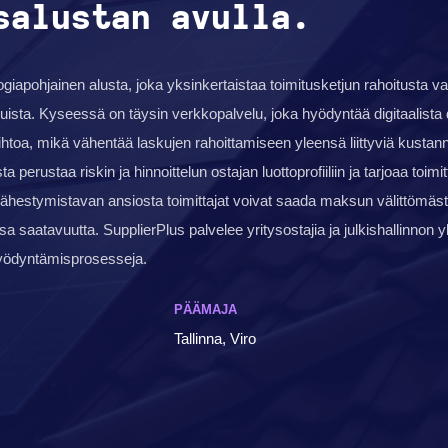
salustan avulla.
giapohjainen alusta, joka yksinkertaistaa toimitusketjun rahoitusta v
sta. Kyseessä on täysin verkkopalvelu, joka hyödyntää digitaalista 
htoa, mikä vähentää laskujen rahoittamiseen yleensä liittyviä kustann
 perustaa riskin ja hinnoittelun ostajan luottoprofiiliin ja tarjoaa toimit
ähestymistavan ansiosta toimittajat voivat saada maksun välittömäst
saatavuutta. SupplierPlus palvelee yritysostajia ja julkishallinnon y
hyödyntämisprosesseja.
PÄÄMAJA
Tallinna, Viro