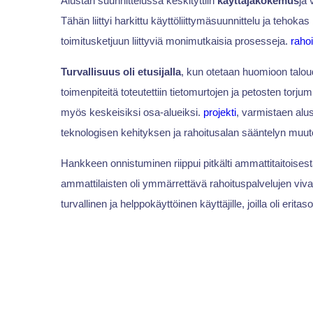
Alustan suunnittelussa keskityttiin
käyttäjäkokemus
ja 
Tähän liittyi harkittu käyttöliittymäsuunnittelu ja tehoka
toimitusketjuun liittyviä monimutkaisia prosesseja.
raho
Turvallisuus oli etusijalla
, kun otetaan huomioon taloude
toimenpiteitä toteutettiin tietomurtojen ja petosten torjum
myös keskeisiksi osa-alueiksi.
projekti
, varmistaen alus
teknologisen kehityksen ja rahoitusalan sääntelyn muu
Hankkeen onnistuminen riippui pitkälti ammattitaitoises
ammattilaisten oli ymmärrettävä rahoituspalvelujen viva
turvallinen ja helppokäyttöinen käyttäjille, joilla oli erit