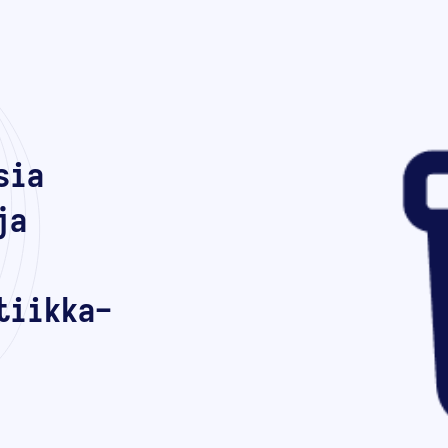
sia
ja
tiikka-