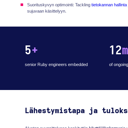
Suorituskyvyn optimointi: Tackling
tietokannan hallinta
sujuvaan käsittelyyn.
5
+
12
senior Ruby engineers embedded
of ongoing
Lähestymistapa ja tuloks