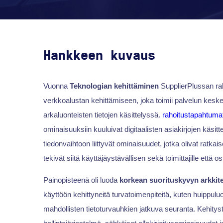
Hankkeen kuvaus
Vuonna
Teknologian kehittäminen
SupplierPlussan rak
verkkoalustan kehittämiseen, joka toimii palvelun keske
arkaluonteisten tietojen käsittelyssä.
rahoitustapahtuma
ominaisuuksiin kuuluivat digitaalisten asiakirjojen käsitt
tiedonvaihtoon liittyvät ominaisuudet, jotka olivat ratka
tekivät siitä käyttäjäystävällisen sekä toimittajille että ost
Painopisteenä oli luoda
korkean suorituskyvyn arkkit
käyttöön kehittyneitä turvatoimenpiteitä, kuten huippul
mahdollisten tietoturvauhkien jatkuva seuranta. Kehityst