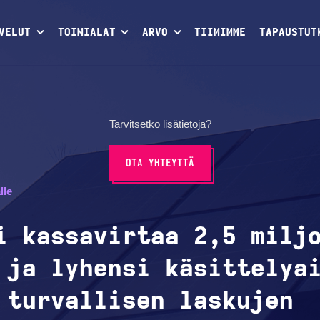
VELUT
TOIMIALAT
ARVO
TIIMIMME
TAPAUSTUT
Tarvitsetko lisätietoja?
OTA YHTEYTTÄ
lle
i kassavirtaa 2,5 milj
 ja lyhensi käsittelya
 turvallisen laskujen