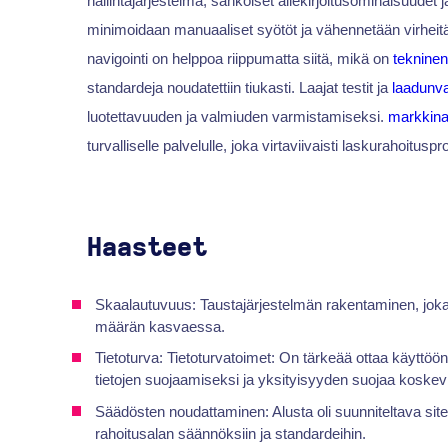
hallintajärjestelmä, sähköiset allekirjoitusominaisuudet 
minimoidaan manuaaliset syötöt ja vähennetään virheitä. K
navigointi on helppoa riippumatta siitä, mikä on
teknine
standardeja noudatettiin tiukasti. Laajat testit ja
laadunv
luotettavuuden ja valmiuden varmistamiseksi.
markkina
turvalliselle palvelulle, joka virtaviivaisti laskurahoitu
Haasteet
Skaalautuvuus: Taustajärjestelmän rakentaminen, joka 
määrän kasvaessa.
Tietoturva: Tietoturvatoimet: On tärkeää ottaa käyttöön
tietojen suojaamiseksi ja yksityisyyden suojaa koskev
Säädösten noudattaminen: Alusta oli suunniteltava siten
rahoitusalan säännöksiin ja standardeihin.