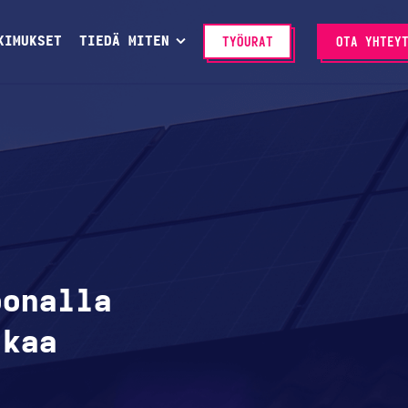
KIMUKSET
TIEDÄ MITEN
TYÖURAT
OTA YHTEY
oonalla
ikaa