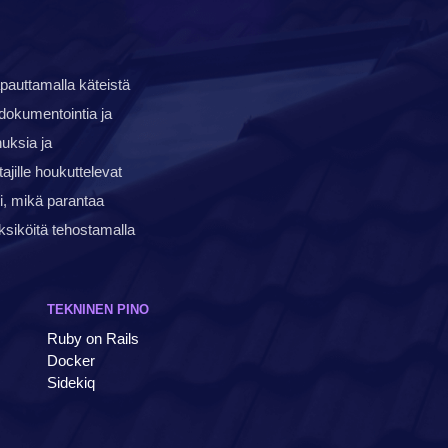
apauttamalla käteistä
dokumentointia ja
uksia ja
tajille houkuttelevat
i, mikä parantaa
ksiköitä tehostamalla
TEKNINEN PINO
Ruby on Rails
Docker
Sidekiq