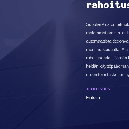
rahoitu
SupplierPlus on teknolo
maksamattomista laskui
automaattista tiedonvai
monimutkaisuutta. Alusta
rahoitusehdot. Tämän l
heidän käyttöpääomansa 
niiden toimitusketjun 
TEOLLISUUS
Fintech