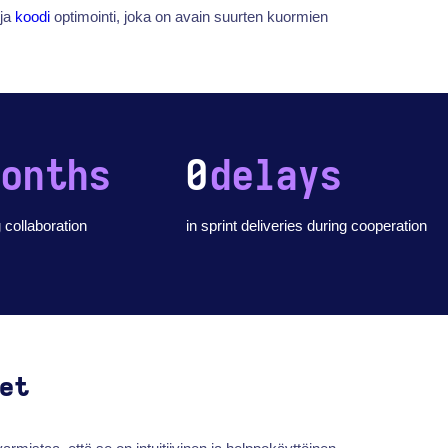
ja
koodi
optimointi, joka on avain suurten kuormien
months
0
delays
 collaboration
in sprint deliveries during cooperation
et