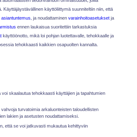
ja automaattisen tiedonvaihdon ominaisuudet, joilla
äyttäjäystävällinen käyttöliittymä suunniteltiin niin, että
n asiantuntemus
, ja noudattaminen
varainhoitoasetukset
ja
armistus
ennen laukaisua suoritettiin tarkastuksia
t
käyttöönotto, mikä loi pohjan luotettavalle, tehokkaalle ja
sprosessia tehokkaasti kaikkien osapuolten kannalta.
voi skaalautua tehokkaasti käyttäjien ja tapahtumien
 vahvoja turvatoimia arkaluonteisten taloudellisten
ien lakien ja asetusten noudattamiseksi.
, että se voi jatkuvasti mukautua kehittyviin