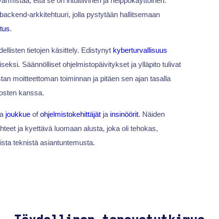
varmistaa, että se on intuitiivinen ja helppokäyttöinen.
s backend-arkkitehtuuri, jolla pystytään hallitsemaan
itus
.
llisten tietojen käsittely. Edistynyt
kyberturvallisuus
iseksi. Säännölliset ohjelmistopäivitykset ja ylläpito tulivat
tan moitteettoman toiminnan ja pitäen sen ajan tasalla
tosten kanssa.
ta
joukkue
of
ohjelmistokehittäjät
ja
insinöörit
. Näiden
hteet ja kyettävä luomaan alusta, joka oli tehokas,
asoista teknistä asiantuntemusta.