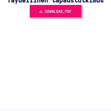
Täydellinen tapaustutkimus
DOWNLOAD.PDF