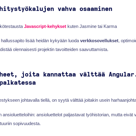
hitystyökalujen vahva osaaminen
kkötestausta
Javascript-kehykset
kuten Jasmine tai Karma
 hallussapito lisää heidän kykyään luoda
verkkosovellukset
, optimoi
distää olennaisesti projektin tavoitteiden saavuttamista.
heet, joita kannattaa välttää Angular
palkatessa
estykseen johtavalla tiellä, on syytä välttää joitakin usein harhaanjohta
ansioluetteloihin: ansioluettelot paljastavat työhistorian, mutta eivät 
tuuriin sopivuudesta.