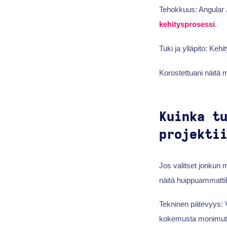
Tehokkuus: Angular Js
kehitysprosessi
.
Tuki ja ylläpito: Keh
Korostettuani näitä m
Kuinka t
projekti
Jos valitset jonkun m
näitä huippuammattil
Tekninen pätevyys: V
kokemusta monimutka