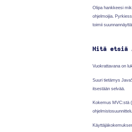
Olipa hankkeesi mik
ohjelmoijia. Pyrkies
toimii suunnannäytt
Mitä etsiä 
Vuokrattavana on luku
Suuri tietämys JavaS
itsestään selvää.
Kokemus MVC:stä (Mo
ohjelmistosuunnittelu
Käyttäjäkokemuksen s