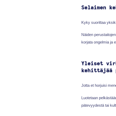
Selaimen ke
Kyky suorittaa yksi
Näiden perustaitojen
korjata ongelmia ja e
Yleiset vir
kehittäjää 
Jotta et horjuisi men
Luotetaan pelkästään 
pätevyydestä tai kult