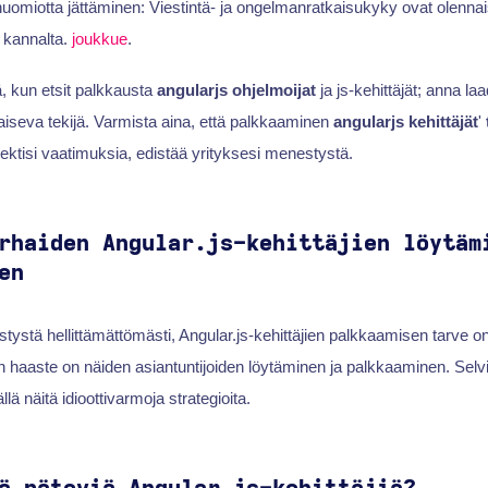
uomiotta jättäminen: Viestintä- ja ongelmanratkaisukyky ovat olennaisi
 kannalta.
joukkue
.
tä, kun etsit palkkausta
angularjs ohjelmoijat
ja js-kehittäjät; anna la
aiseva tekijä. Varmista aina, että palkkaaminen
angularjs kehittäjät
'
ojektisi vaatimuksia, edistää yrityksesi menestystä.
rhaiden Angular.js-kehittäjien löytäm
en
stystä hellittämättömästi, Angular.js-kehittäjien palkkaamisen tarve o
n haaste on näiden asiantuntijoiden löytäminen ja palkkaaminen. Selv
lä näitä idioottivarmoja strategioita.