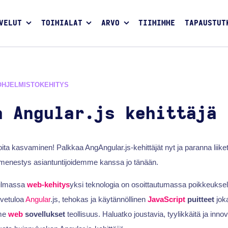
VELUT
TOIMIALAT
ARVO
TIIMIMME
TAPAUSTUT
OHJELMISTOKEHITYS
a Angular.js kehittäjä
oita kasvaminen! Palkkaa AngAngular.js-kehittäjät nyt ja paranna liike
e menestys asiantuntijoidemme kanssa jo tänään.
ilmassa
web-kehitys
yksi teknologia on osoittautumassa poikkeuksel
rvetuloa
Angular
.js, tehokas ja käytännöllinen
JavaScript
puitteet
jok
me
web
sovellukset
teollisuus. Haluatko joustavia, tyylikkäitä ja innov