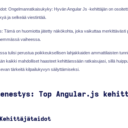
dot: Ongelmanratkaisukyky: Hyvän Angular Js -kehittäjän on osoite
yä ja selkeää viestintää.
s: Tämä on huomiotta jätetty näkökohta, joka vaikuttaa merkittävästi p
hemmässä vaiheessa.
issa tulisi perustua poikkeuksellisen lahjakkaiden ammattilaisten tunn
än kaikki mahdolliset haasteet kehittäessään ratkaisujasi, sillä huipp
evan tärkeitä kilpailukyvyn säilyttämiseksi.
menestys: Top Angular.js kehit
Kehittäjätaidot