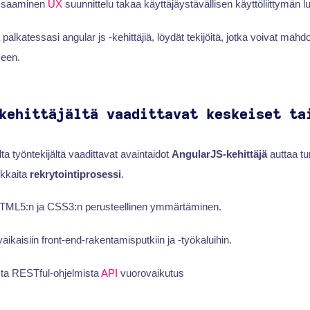
 Osaaminen
UX
suunnittelu takaa käyttäjäystävällisen käyttöliittymän 
a palkatessasi angular js -kehittäjiä, löydät tekijöitä, jotka voivat mahdo
seen.
kehittäjältä vaadittavat keskeiset ta
 työntekijältä vaadittavat avaintaidot
AngularJS-kehittäjä
auttaa t
okkaita
rekrytointiprosessi
.
HTML5:n ja CSS3:n perusteellinen ymmärtäminen.
ikaisiin front-end-rakentamisputkiin ja -työkaluihin.
a RESTful-ohjelmista
API
vuorovaikutus