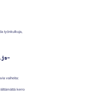
da työnkulkuja,
.js-
via vaiheita:
välttämättä kerro