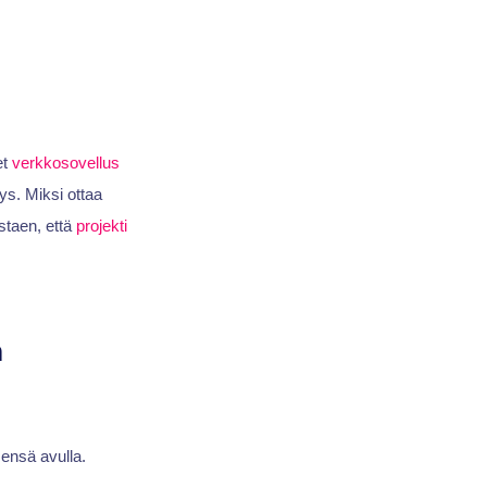
et
verkkosovellus
ys. Miksi ottaa
staen, että
projekti
n
sensä avulla.