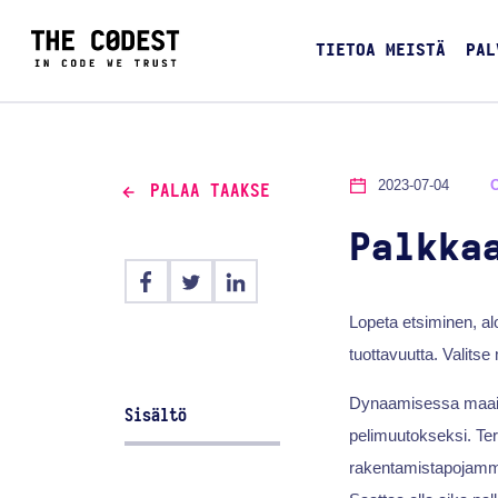
TIETOA MEISTÄ
PAL
2023-07-04
PALAA TAAKSE
Palkka
Lopeta etsiminen, al
tuottavuutta. Valits
Dynaamisessa maa
Sisältö
pelimuutokseksi. Te
rakentamistapojam