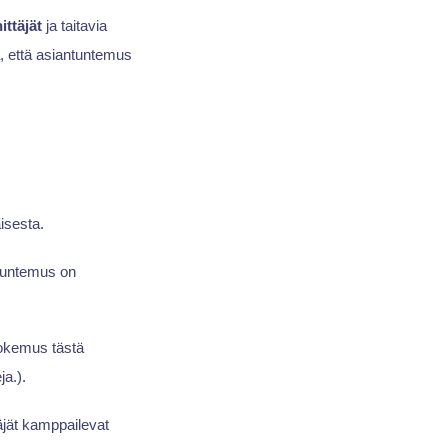
ittäjät
ja taitavia
, että asiantuntemus
aisesta.
 tuntemus on
kokemus tästä
ja.).
äjät kamppailevat