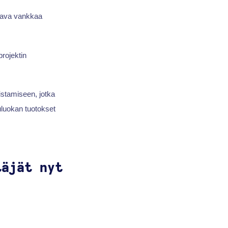
ttava vankkaa
rojektin
istamiseen, jotka
uluokan tuotokset
täjät nyt