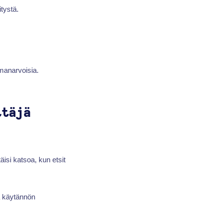
tystä.
amanarvoisia.
ttäjä
äisi katsoa, kun etsit
ja käytännön