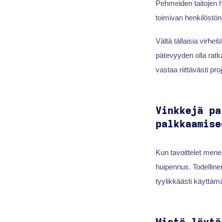
Pehmeiden taitojen h
toimivan henkilöstön
Vältä tällaisia virhei
pätevyyden olla ratk
vastaa riittävästi pr
Vinkkejä pa
palkkaamise
Kun tavoittelet mene
huipennus. Todelline
tyylikkäästi käyttämäl