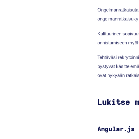
Ongelmanratkaisutai
ongelmanratkaisukyk
Kulttuurinen sopivuu
onnistumiseen myö
Tehtäväsi rekrytoinn
pystyvät käsittelemä
ovat nykyään ratkais
Lukitse 
Angular.js 