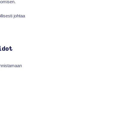
luomisen.
llisesti johtaa
idot
unnistamaan