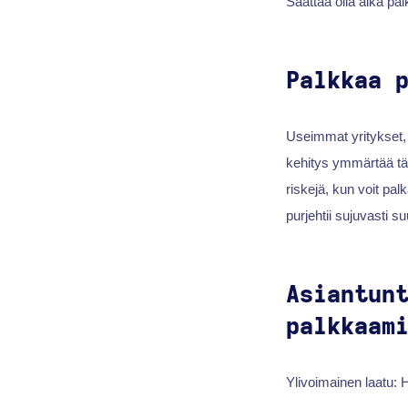
Saattaa olla aika pal
Palkkaa 
Useimmat yritykset,
kehitys ymmärtää täm
riskejä, kun voit pal
purjehtii sujuvasti 
Asiantun
palkkaam
Ylivoimainen laatu: 