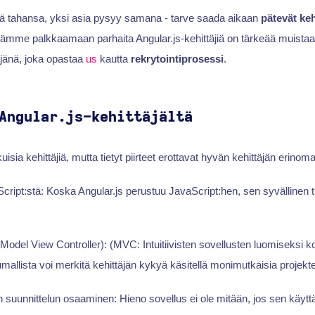
ä tahansa, yksi asia pysyy samana - tarve saada aikaan
pätevät keh
sämme palkkaamaan parhaita Angular.js-kehittäjiä on tärkeää muistaa
äjänä, joka opastaa
us
kautta
rekrytointiprosessi
.
Angular.js-kehittäjältä
isia kehittäjiä, mutta tietyt piirteet erottavat hyvän kehittäjän erinom
cript:stä: Koska Angular.js perustuu JavaScript:hen, sen syvällinen
del View Controller): (MVC: Intuitiivisten sovellusten luomiseksi 
mallista voi merkitä kehittäjän kykyä käsitellä monimutkaisia projekte
uunnittelun osaaminen: Hieno sovellus ei ole mitään, jos sen käytt