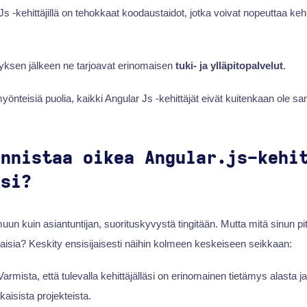
 -kehittäjillä on tehokkaat koodaustaidot, jotka voivat nopeuttaa kehi
ityksen jälkeen ne tarjoavat erinomaisen
tuki- ja ylläpitopalvelut
.
yönteisiä puolia, kaikki Angular Js -kehittäjät eivät kuitenkaan ole s
unnistaa oikea Angular.js-kehi
isi?
uun kuin asiantuntijan, suorituskyvystä tingitään. Mutta mitä sinun pit
aisia? Keskity ensisijaisesti näihin kolmeen keskeiseen seikkaan:
armista, että tulevalla kehittäjälläsi on erinomainen tietämys alasta 
isista projekteista.