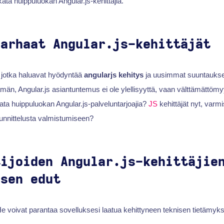
kata huippuluokan Angular.js-kehittäjiä.
parhaat Angular.js-kehittäjät
 jotka haluavat hyödyntää
angularjs kehitys
ja uusimmat suuntauks
än, Angular.js asiantuntemus ei ole ylellisyyttä, vaan välttämättömy
kata huippuluokan Angular.js-palveluntarjoajia?
JS
kehittäjät nyt, varmi
suunnittelusta valmistumiseen?
tijoiden Angular.js-kehittäjie
isen edut
He voivat parantaa sovelluksesi laatua kehittyneen teknisen tietämyk