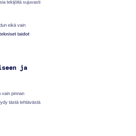
a tekijöitä sujuvasti
adun eikä vain
tekniset taidot
iseen ja
n vain pinnan
iydy tästä tehtävästä