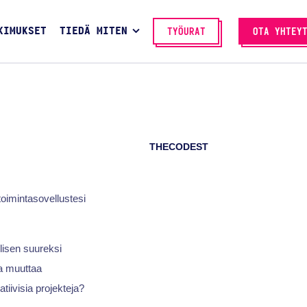
KIMUKSET
TIEDÄ MITEN
TYÖURAT
OTA YHTEY
THECODEST
toimintasovellustesi
lisen suureksi
a muuttaa
atiivisia projekteja?