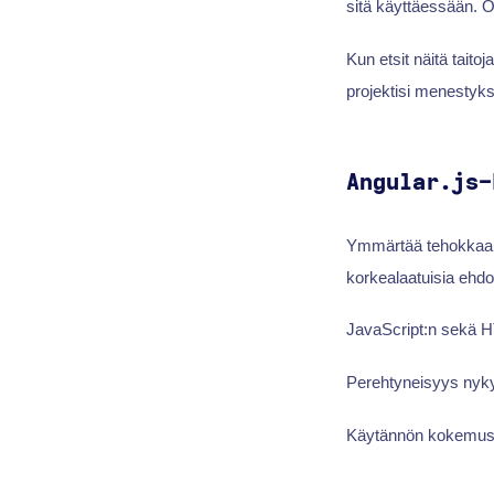
sitä käyttäessään.
Kun etsit näitä taitoj
projektisi menestyk
Angular.js-
Ymmärtää tehokkaalta
korkealaatuisia ehd
JavaScript:n sekä 
Perehtyneisyys nykya
Käytännön kokemust