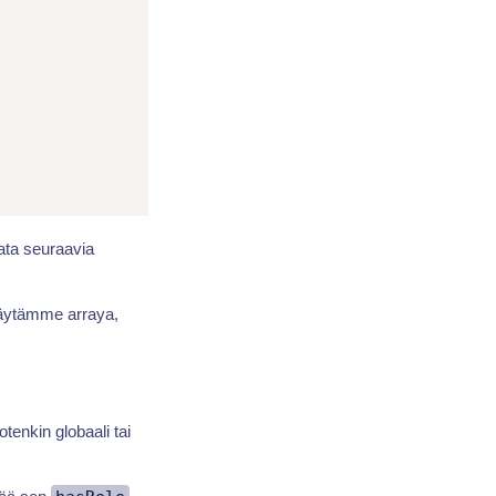
ata seuraavia
Käytämme arraya,
tenkin globaali tai