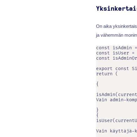
Yksinkertai
On aika yksinkertai
ja vähemmän monim
const isAdmin =
const isUser = 
const isAdminOr
export const Si
return (

{

isAdmin(current
Vain admin-komp
}

{

isUser(currentU
Vain käyttäjä-k