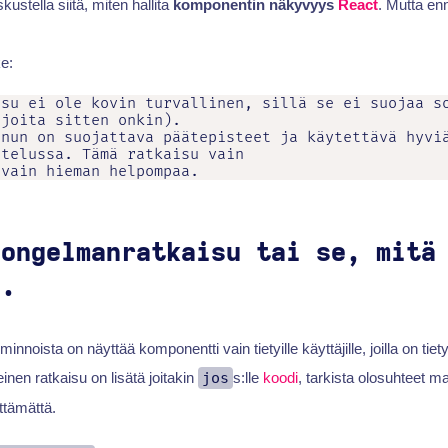
ustella siitä, miten hallita
komponentin näkyvyys
React
. Mutta en
e:
su ei ole kovin turvallinen, sillä se ei suojaa so
joita sitten onkin).

nun on suojattava päätepisteet ja käytettävä hyviä
telussa. Tämä ratkaisu vain

 ongelmanratkaisu tai se, mitä
a.
innoista on näyttää komponentti vain tietyille käyttäjille, joilla on tiet
leinen ratkaisu on lisätä joitakin
jos
s:lle
koodi
, tarkista olosuhteet m
yttämättä.