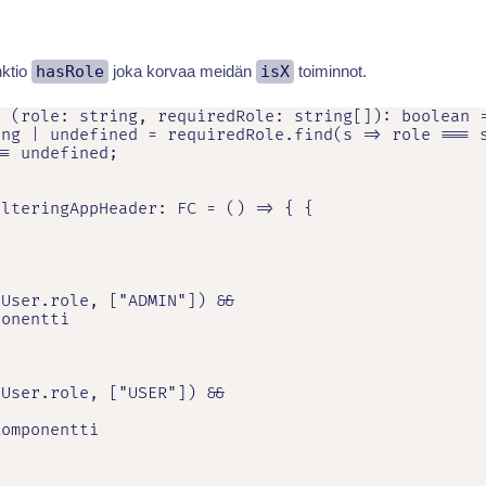
nktio
hasRole
joka korvaa meidän
isX
toiminnot.
 (role: string, requiredRole: string[]): boolean =
ng | undefined = requiredRole.find(s => role === s
= undefined;

lteringAppHeader: FC = () => { {

User.role, ["ADMIN"]) &&

onentti

User.role, ["USER"]) &&

omponentti
