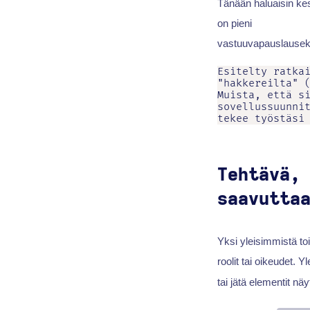
Tänään haluaisin kesk
on pieni
vastuuvapauslausek
Esitelty ratkai
"hakkereilta" (
Muista, että si
sovellussuunnit
Tehtävä,
saavutta
Yksi yleisimmistä toim
roolit tai oikeudet. Y
tai jätä elementit nä