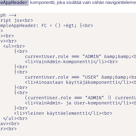
leAppHeader
komponentti, joka sisältää vain vähän navigointielemen
ph -->

ript jsx<br>

mpleAppHeader: FC = () =&gt; {<br>

>

><br>

v><br>

 <ul><br>

     {<br>

         currentUser.role === "ADMIN" &amp;&amp;<b
         <li>VainAdmin-komponentti</li><br>

     }<br>

     {<br>

         currentUser.role === "USER" &amp;&amp;<br
         <li>Ainoastaan käyttäjäkomponentti</li><b
     }<br>

     {<br>

         (currentUser.role === "ADMIN" || currentU
         <li>VainAdmin- ja User-komponentti</li><b
     }<br>

     <li>Yleinen käyttöelementti</li><br>

 </ul><br>

av><br>

r><br>
