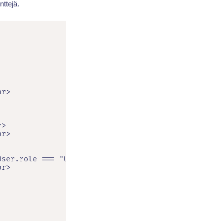
ttejä.
r>

>

r>

ser.role === "USER") &amp;&amp;<br>

r>
