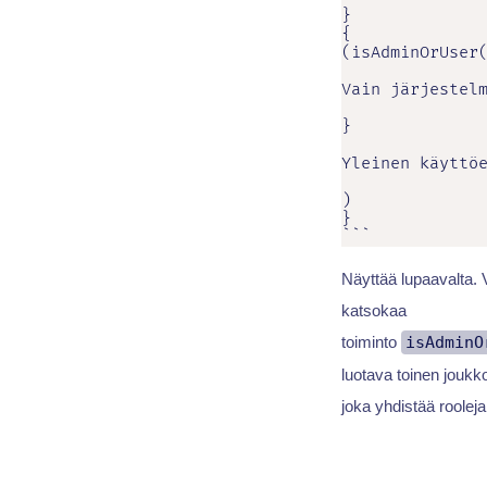
}

{

(isAdminOrUser(
Vain järjestelm
}

Yleinen käyttöe
)

}

```
Näyttää lupaavalta. 
katsokaa
toiminto
isAdminO
luotava toinen joukko
joka yhdistää rooleja