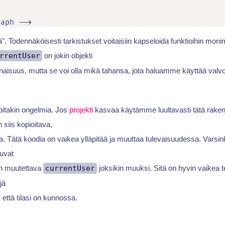
raph -->
ä". Todennäköisesti tarkistukset voitaisiin kapseloida funktioihin mo
rrentUser
on jokin objekti
aisuus, mutta se voi olla mikä tahansa, jota haluamme käyttää v
oitakin ongelmia. Jos
projekti
kasvaa käytämme luultavasti tätä rake
 siis kopioitava,
sa. Tätä koodia on vaikea ylläpitää ja muuttaa tulevaisuudessa. Varsin
uvat
on muutettava
currentUser
joksikin muuksi. Sitä on hyvin vaikea t
jä
että tilasi on kunnossa.