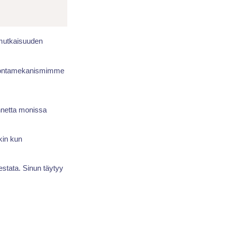
nimutkaisuuden
alvontamekanismimme
nnetta monissa
kin kun
estata. Sinun täytyy