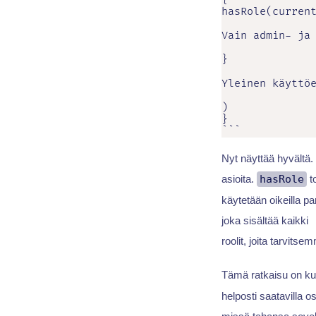
hasRole(current
Vain admin- ja 
}

Yleinen käyttöe
)

}

```
Nyt näyttää hyvältä.
asioita.
hasRole
to
käytetään oikeilla p
joka sisältää kaikki
roolit, joita tarvitse
Tämä ratkaisu on kui
helposti saatavilla o