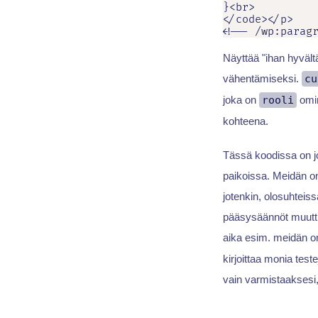
}<br>

</code></p>

<!-- /wp:parag
Näyttää "ihan hyvält
vähentämiseksi.
cu
joka on
rooli
omin
kohteena.
Tässä koodissa on j
paikoissa. Meidän on
jotenkin, olosuhteis
pääsysäännöt muutt
aika esim. meidän 
kirjoittaa monia teste
vain varmistaaksesi, 