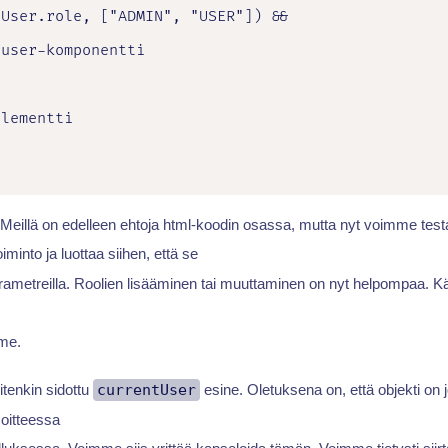
User.role, ["ADMIN", "USER"]) &&

user-komponentti

lementti

 Meillä on edelleen ehtoja html-koodin osassa, mutta nyt voimme test
iminto ja luottaa siihen, että se
arametreilla. Roolien lisääminen tai muuttaminen on nyt helpompaa. 
mme.
tenkin sidottu
currentUser
esine. Oletuksena on, että objekti on jo
soitteessa