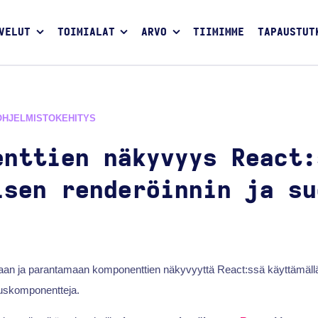
VELUT
TOIMIALAT
ARVO
TIIMIMME
TAPAUSTUT
OHJELMISTOKEHITYS
enttien näkyvyys React:
isen renderöinnin ja su
aan ja parantamaan komponenttien näkyvyyttä React:ssä käyttämällä
auskomponentteja.