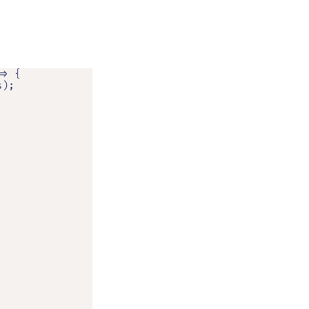
> {

);
