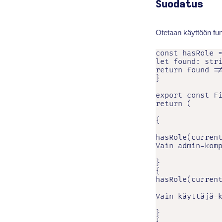
Suodatus
Otetaan käyttöön fu
const hasRole =
let found: stri
return found !=
}

export const Fi
return (

{

hasRole(current
Vain admin-komp
}

{

hasRole(current
Vain käyttäjä-k
}

{
