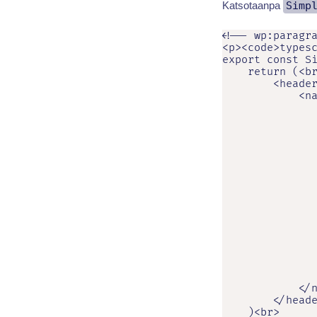
Katsotaanpa
Simp
<!-- wp:paragra
<p><code>typesc
export const Si
    return (<br
        <header
            <na
               
               
               
               
               
               
               
               
               
               
               
               
               
               
               
            </n
        </heade
    )<br>
