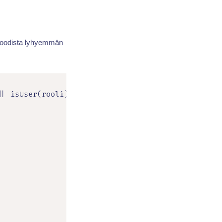
 koodista lyhyemmän
| isUser(rooli);
