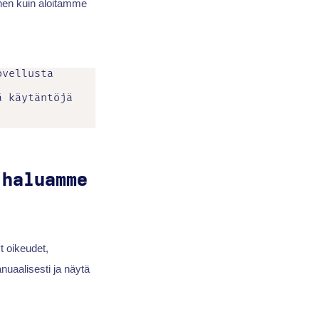
nen kuin aloitamme
vellusta 
 käytäntöjä 
 haluamme
yt oikeudet,
anuaalisesti ja näytä