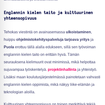
Englannin kielen taito ja kulttuurinen
yhteensopivuus
Tehokas viestintä on avainasemassa
ulkoistaminen
,
huippu
ohjelmistokehityspalveluja tarjoava yritys
ja
Puola
erottuu tällä alalla edukseen, sillä sen työvoiman
englannin kielen taito on erittäin hyvä. Tämän
seurauksena kielimuurit ovat minimissä, mikä helpottaa
sujuvampaa työskentelyä.
projektinhallinta
ja yhteistyö.
Lisäksi maan koulutusjärjestelmässä painotetaan vahvasti
englannin kielen oppimista, mikä näkyy liike-elämän ja
teknologian aloilla.
Kulttuurinen yhteensopivuus on toinen merkittävä tekijä,