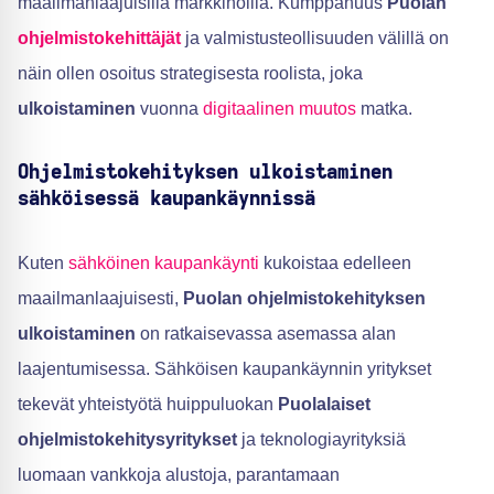
maailmanlaajuisilla markkinoilla. Kumppanuus
Puolan
ohjelmistokehittäjät
ja valmistusteollisuuden välillä on
näin ollen osoitus strategisesta roolista, joka
ulkoistaminen
vuonna
digitaalinen muutos
matka.
Ohjelmistokehityksen ulkoistaminen
sähköisessä kaupankäynnissä
Kuten
sähköinen kaupankäynti
kukoistaa edelleen
maailmanlaajuisesti,
Puolan ohjelmistokehityksen
ulkoistaminen
on ratkaisevassa asemassa alan
laajentumisessa. Sähköisen kaupankäynnin yritykset
tekevät yhteistyötä huippuluokan
Puolalaiset
ohjelmistokehitysyritykset
ja teknologiayrityksiä
luomaan vankkoja alustoja, parantamaan