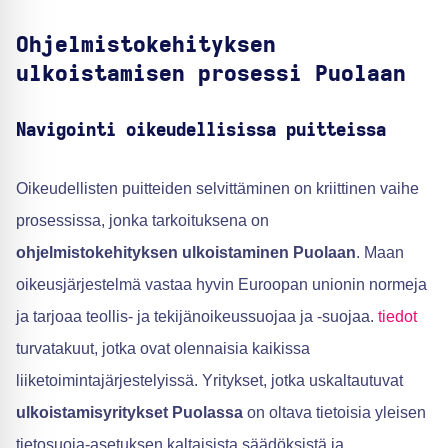
Ohjelmistokehityksen
ulkoistamisen prosessi Puolaan
Navigointi oikeudellisissa puitteissa
Oikeudellisten puitteiden selvittäminen on kriittinen vaihe
prosessissa, jonka tarkoituksena on
ohjelmistokehityksen ulkoistaminen Puolaan
. Maan
oikeusjärjestelmä vastaa hyvin Euroopan unionin normeja
ja tarjoaa teollis- ja tekijänoikeussuojaa ja -suojaa.
tiedot
turvatakuut, jotka ovat olennaisia kaikissa
liiketoimintajärjestelyissä. Yritykset, jotka uskaltautuvat
ulkoistamisyritykset Puolassa
on oltava tietoisia yleisen
tietosuoja-asetuksen kaltaisista säädöksistä ja