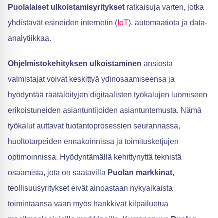
Puolalaiset ulkoistamisyritykset
ratkaisuja varten, jotka
yhdistävät esineiden internetin (
IoT
), automaatiota ja data-
analytiikkaa.
Ohjelmistokehityksen ulkoistaminen
ansiosta
valmistajat voivat keskittyä ydinosaamiseensa ja
hyödyntää räätälöityjen digitaalisten työkalujen luomiseen
erikoistuneiden asiantuntijoiden asiantuntemusta. Nämä
työkalut auttavat tuotantoprosessien seurannassa,
huoltotarpeiden ennakoinnissa ja toimitusketjujen
optimoinnissa. Hyödyntämällä kehittynyttä teknistä
osaamista, jota on saatavilla
Puolan markkinat
,
teollisuusyritykset eivät ainoastaan nykyaikaista
toimintaansa vaan myös hankkivat kilpailuetua