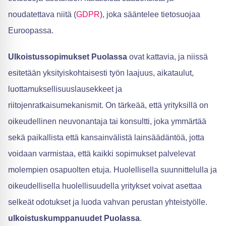
noudatettava niitä (
GDPR
), joka sääntelee tietosuojaa
Euroopassa.
Ulkoistussopimukset Puolassa
ovat kattavia, ja niissä
esitetään yksityiskohtaisesti työn laajuus, aikataulut,
luottamuksellisuuslausekkeet ja
riitojenratkaisumekanismit. On tärkeää, että yrityksillä on
oikeudellinen neuvonantaja tai konsultti, joka ymmärtää
sekä paikallista että kansainvälistä lainsäädäntöä, jotta
voidaan varmistaa, että kaikki sopimukset palvelevat
molempien osapuolten etuja. Huolellisella suunnittelulla ja
oikeudellisella huolellisuudella yritykset voivat asettaa
selkeät odotukset ja luoda vahvan perustan yhteistyölle.
ulkoistuskumppanuudet Puolassa
.