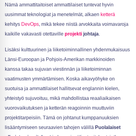
Nämä ammattitaitoiset ammattilaiset tuntevat hyvin
uusimmat teknologiat ja menetelmät, alkaen
ketterä
kehitys
DevOps
, mikä tekee niistä arvokkaita voimavaroja
kaikille vakavasti otettaville
projekti
johtaja
.
Lisäksi kulttuurinen ja liiketoiminnallinen yhdenmukaisuus
Länsi-Euroopan ja Pohjois-Amerikan markkinoiden
kanssa takaa sujuvan viestinnän ja liiketoiminnan
vaatimusten ymmärtämisen. Koska aikavyöhyke on
suotuisa ja ammattilaiset hallitsevat englannin kielen,
yhteistyö sujuvoituu, mikä mahdollistaa reaaliaikaisen
vuorovaikutuksen ja ketterän reagoinnin muuttuviin
projektitarpeisiin. Tämä on johtanut kumppanuuksien
lisääntymiseen seuraavien tahojen välillä
Puolalaiset