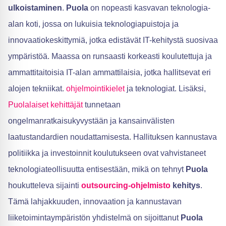
ulkoistaminen
.
Puola
on nopeasti kasvavan teknologia-
alan koti, jossa on lukuisia teknologiapuistoja ja
innovaatiokeskittymiä, jotka edistävät IT-kehitystä suosivaa
ympäristöä. Maassa on runsaasti korkeasti koulutettuja ja
ammattitaitoisia IT-alan ammattilaisia, jotka hallitsevat eri
alojen tekniikat.
ohjelmointikielet
ja teknologiat. Lisäksi,
Puolalaiset kehittäjät
tunnetaan
ongelmanratkaisukyvystään ja kansainvälisten
laatustandardien noudattamisesta. Hallituksen kannustava
politiikka ja investoinnit koulutukseen ovat vahvistaneet
teknologiateollisuutta entisestään, mikä on tehnyt
Puola
houkutteleva sijainti
outsourcing-ohjelmisto
kehitys
.
Tämä lahjakkuuden, innovaation ja kannustavan
liiketoimintaympäristön yhdistelmä on sijoittanut
Puola