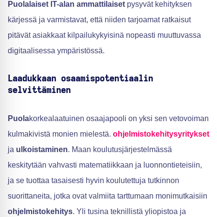
Puolalaiset IT-alan ammattilaiset
pysyvät kehityksen
kärjessä ja varmistavat, että niiden tarjoamat ratkaisut
pitävät asiakkaat kilpailukykyisinä nopeasti muuttuvassa
digitaalisessa ympäristössä.
Laadukkaan osaamispotentiaalin
selvittäminen
Puola
korkealaatuinen osaajapooli on yksi sen vetovoiman
kulmakivistä monien mielestä.
ohjelmistokehitysyritykset
ja
ulkoistaminen
. Maan koulutusjärjestelmässä
keskitytään vahvasti matematiikkaan ja luonnontieteisiin,
ja se tuottaa tasaisesti hyvin koulutettuja tutkinnon
suorittaneita, jotka ovat valmiita tarttumaan monimutkaisiin
ohjelmistokehitys
. Yli tusina teknillistä yliopistoa ja