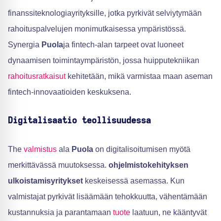
finanssiteknologiayrityksille, jotka pyrkivät selviytymään
rahoituspalvelujen monimutkaisessa ympäristössä.
Synergia
Puola
ja fintech-alan tarpeet ovat luoneet
dynaamisen toimintaympäristön, jossa huipputekniikan
rahoitusratkaisut
kehitetään, mikä varmistaa maan aseman
fintech-innovaatioiden keskuksena.
Digitalisaatio teollisuudessa
The
valmistus
ala
Puola
on digitalisoitumisen myötä
merkittävässä muutoksessa.
ohjelmistokehityksen
ulkoistamisyritykset
keskeisessä asemassa. Kun
valmistajat pyrkivät lisäämään tehokkuutta, vähentämään
kustannuksia ja parantamaan
tuote
laatuun, ne kääntyvät