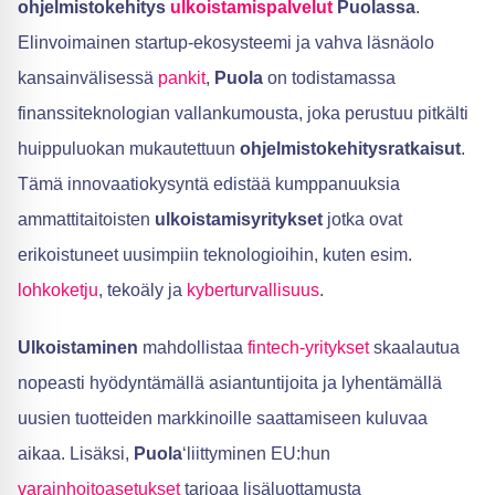
ohjelmistokehitys
ulkoistamispalvelut
Puolassa
.
Elinvoimainen startup-ekosysteemi ja vahva läsnäolo
kansainvälisessä
pankit
,
Puola
on todistamassa
finanssiteknologian vallankumousta, joka perustuu pitkälti
huippuluokan mukautettuun
ohjelmistokehitysratkaisut
.
Tämä innovaatiokysyntä edistää kumppanuuksia
ammattitaitoisten
ulkoistamisyritykset
jotka ovat
erikoistuneet uusimpiin teknologioihin, kuten esim.
lohkoketju
, tekoäly ja
kyberturvallisuus
.
Ulkoistaminen
mahdollistaa
fintech-yritykset
skaalautua
nopeasti hyödyntämällä asiantuntijoita ja lyhentämällä
uusien tuotteiden markkinoille saattamiseen kuluvaa
aikaa. Lisäksi,
Puola
‘liittyminen EU:hun
varainhoitoasetukset
tarjoaa lisäluottamusta