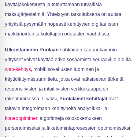
käyttäjäkokemusta ja toteuttamaan turvallisia
maksujärjestelmiä. Yhteistyön tarkoituksena on auttaa
yrityksiä pysymään nopeasti kehittyvien digitaalisten
markkinoiden ja kuluttajien odotusten vauhdissa.
Ulkoistaminen Puolaan
sähköisen kaupankäynnin
yritykset voivat käyttää erikoisosaamista seuraavilla aloilla.
web-kehitys
, mobiilisovellusten luominen ja
käyttöliittymäsuunnittelu, jotka ovat ratkaisevan tärkeitä
responsiivisten ja intuitiivisten verkkokauppojen
rakentamisessa. Lisäksi,
Puolalaiset kehittäjät
ovat
taitavia integroimaan kehittyneitä analytiikka- ja
koneoppiminen
algoritmeja ostokokemuksen
personoimiseksi ja liiketoimintaprosessien optimoimiseksi.