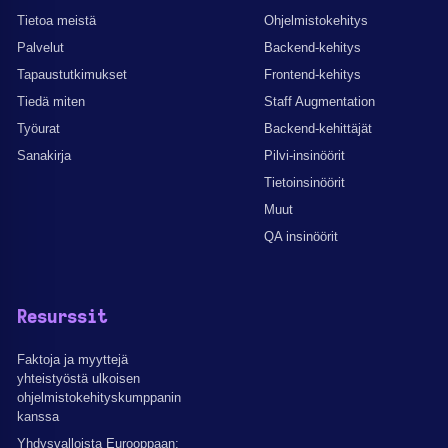
Tietoa meistä
Ohjelmistokehitys
Palvelut
Backend-kehitys
Tapaustutkimukset
Frontend-kehitys
Tiedä miten
Staff Augmentation
Työurat
Backend-kehittäjät
Sanakirja
Pilvi-insinöörit
Tietoinsinöörit
Muut
QA insinöörit
Resurssit
Faktoja ja myyttejä
yhteistyöstä ulkoisen
ohjelmistokehityskumppanin
kanssa
Yhdysvalloista Eurooppaan: