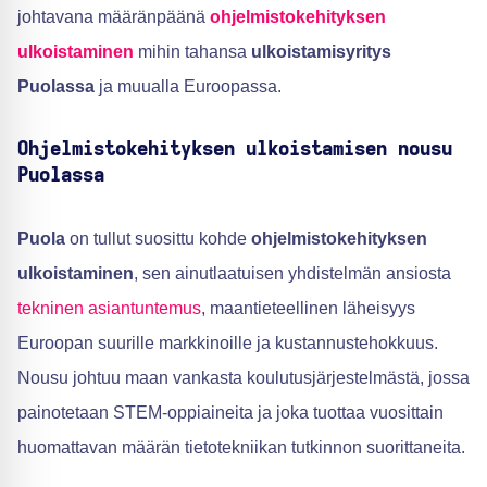
johtavana määränpäänä
ohjelmistokehityksen
ulkoistaminen
mihin tahansa
ulkoistamisyritys
Puolassa
ja muualla Euroopassa.
Ohjelmistokehityksen ulkoistamisen nousu
Puolassa
Puola
on tullut suosittu kohde
ohjelmistokehityksen
ulkoistaminen
, sen ainutlaatuisen yhdistelmän ansiosta
tekninen asiantuntemus
, maantieteellinen läheisyys
Euroopan suurille markkinoille ja kustannustehokkuus.
Nousu johtuu maan vankasta koulutusjärjestelmästä, jossa
painotetaan STEM-oppiaineita ja joka tuottaa vuosittain
huomattavan määrän tietotekniikan tutkinnon suorittaneita.