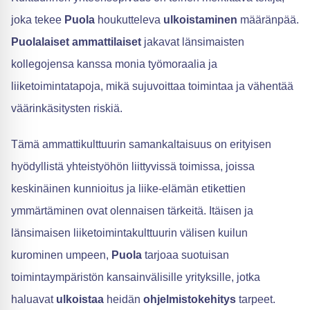
joka tekee
Puola
houkutteleva
ulkoistaminen
määränpää.
Puolalaiset ammattilaiset
jakavat länsimaisten
kollegojensa kanssa monia työmoraalia ja
liiketoimintatapoja, mikä sujuvoittaa toimintaa ja vähentää
väärinkäsitysten riskiä.
Tämä ammattikulttuurin samankaltaisuus on erityisen
hyödyllistä yhteistyöhön liittyvissä toimissa, joissa
keskinäinen kunnioitus ja liike-elämän etikettien
ymmärtäminen ovat olennaisen tärkeitä. Itäisen ja
länsimaisen liiketoimintakulttuurin välisen kuilun
kurominen umpeen,
Puola
tarjoaa suotuisan
toimintaympäristön kansainvälisille yrityksille, jotka
haluavat
ulkoistaa
heidän
ohjelmistokehitys
tarpeet.