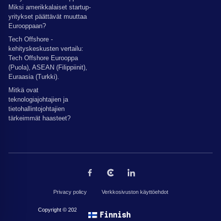
Miksi amerikkalaiset startup-
yritykset päättävät muuttaa
Eurooppaan?
Tech Offshore -
kehityskeskusten vertailu:
Tech Offshore Eurooppa
(Puola), ASEAN (Filippiinit),
Euraasia (Turkki).
Mitkä ovat
teknologiajohtajien ja
tietohallintojohtajien
tärkeimmät haasteet?
Privacy policy
Verkkosivuston käyttöehdot
Copyright © 2026 by The Codest. Kaikki oikeudet pidätetään.
Finnish