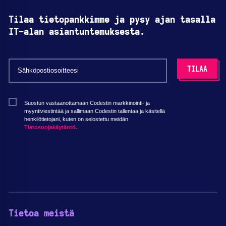
Tilaa tietopankkimme ja pysy ajan tasalla
IT-alan asiantuntemuksesta.
Suostun vastaanottamaan Codestin markkinointi- ja
myyntiviestintää ja sallimaan Codestin tallentaa ja käsitellä
henkilötietojani, kuten on selostettu meidän
Tietosuojakäytäntö.
Tietoa meistä