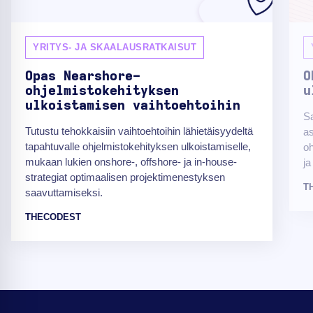
YRITYS- JA SKAALAUSRATKAISUT
Opas Nearshore-
O
ohjelmistokehityksen
u
ulkoistamisen vaihtoehtoihin
Sa
Tutustu tehokkaisiin vaihtoehtoihin lähietäisyydeltä
as
tapahtuvalle ohjelmistokehityksen ulkoistamiselle,
oh
mukaan lukien onshore-, offshore- ja in-house-
ja
strategiat optimaalisen projektimenestyksen
T
saavuttamiseksi.
THECODEST