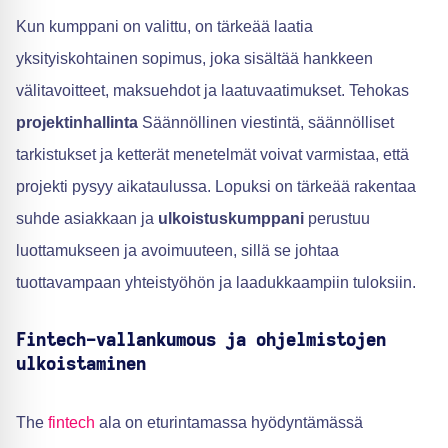
Kun kumppani on valittu, on tärkeää laatia
yksityiskohtainen sopimus, joka sisältää hankkeen
välitavoitteet, maksuehdot ja laatuvaatimukset. Tehokas
projektinhallinta
Säännöllinen viestintä, säännölliset
tarkistukset ja ketterät menetelmät voivat varmistaa, että
projekti pysyy aikataulussa. Lopuksi on tärkeää rakentaa
suhde asiakkaan ja
ulkoistuskumppani
perustuu
luottamukseen ja avoimuuteen, sillä se johtaa
tuottavampaan yhteistyöhön ja laadukkaampiin tuloksiin.
Fintech-vallankumous ja ohjelmistojen
ulkoistaminen
The
fintech
ala on eturintamassa hyödyntämässä