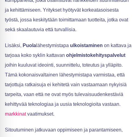
kumppaneita, jotka osallistuvat hankkeiden suunnitteluun
ja kehittämiseen. Yritykset hyötyvät korkeatasoisesta
työstä, jossa keskitytään toimittamaan tuotteita, jotka ovat
sekä skaalautuvia että turvallisia.
Lisäksi,
Puola
lähestymistapa
ulkoistaminen
on kattava ja
tarjoaa koko syklin kattavan
ohjelmistokehityspalvelut
joihin kuuluvat ideointi, suunnittelu, toteutus ja ylläpito.
Tämä kokonaisvaltainen lähestymistapa varmistaa, että
tarjottuja ratkaisuja ei kehitetä vain vastaamaan nykyisiä
tarpeita, vaan että ne ovat myös tulevaisuudenkestäviä
kehittyvää teknologiaa ja uusia teknologioita vastaan.
markkinat
vaatimukset.
Sitoutuminen jatkuvaan oppimiseen ja parantamiseen,