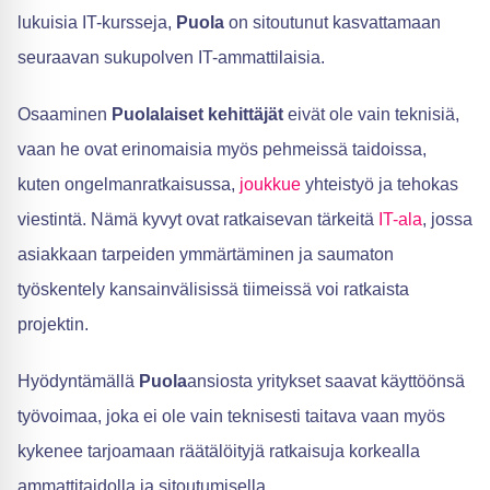
lukuisia IT-kursseja,
Puola
on sitoutunut kasvattamaan
seuraavan sukupolven IT-ammattilaisia.
Osaaminen
Puolalaiset kehittäjät
eivät ole vain teknisiä,
vaan he ovat erinomaisia myös pehmeissä taidoissa,
kuten ongelmanratkaisussa,
joukkue
yhteistyö ja tehokas
viestintä. Nämä kyvyt ovat ratkaisevan tärkeitä
IT-ala
, jossa
asiakkaan tarpeiden ymmärtäminen ja saumaton
työskentely kansainvälisissä tiimeissä voi ratkaista
projektin.
Hyödyntämällä
Puola
ansiosta yritykset saavat käyttöönsä
työvoimaa, joka ei ole vain teknisesti taitava vaan myös
kykenee tarjoamaan räätälöityjä ratkaisuja korkealla
ammattitaidolla ja sitoutumisella.