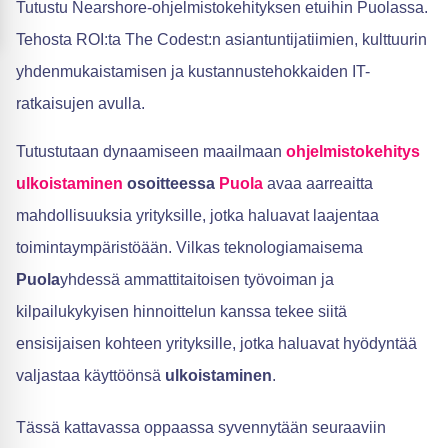
Tutustu Nearshore-ohjelmistokehityksen etuihin Puolassa.
Tehosta ROI:ta The Codest:n asiantuntijatiimien, kulttuurin
yhdenmukaistamisen ja kustannustehokkaiden IT-
ratkaisujen avulla.
Tutustutaan dynaamiseen maailmaan
ohjelmistokehitys
ulkoistaminen
osoitteessa
Puola
avaa aarreaitta
mahdollisuuksia yrityksille, jotka haluavat laajentaa
toimintaympäristöään. Vilkas teknologiamaisema
Puola
yhdessä ammattitaitoisen työvoiman ja
kilpailukykyisen hinnoittelun kanssa tekee siitä
ensisijaisen kohteen yrityksille, jotka haluavat hyödyntää
valjastaa käyttöönsä
ulkoistaminen
.
Tässä kattavassa oppaassa syvennytään seuraaviin