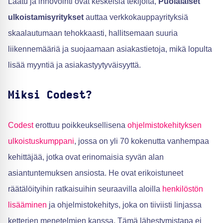
Laatu ja innovointi ovat keskeisiä tekijöitä,
Puolalaiset
ulkoistamisyritykset
auttaa verkkokauppayrityksiä
skaalautumaan tehokkaasti, hallitsemaan suuria
liikennemääriä ja suojaamaan asiakastietoja, mikä lopulta
lisää myyntiä ja asiakastyytyväisyyttä.
Miksi Codest?
Codest
erottuu poikkeuksellisena
ohjelmistokehityksen
ulkoistuskumppani
, jossa on yli 70 kokenutta vanhempaa
kehittäjää, jotka ovat erinomaisia syvän alan
asiantuntemuksen ansiosta. He ovat erikoistuneet
räätälöityihin ratkaisuihin seuraavilla aloilla
henkilöstön
lisääminen
ja ohjelmistokehitys, joka on tiiviisti linjassa
ketterien menetelmien kanssa. Tämä lähestymistapa ei