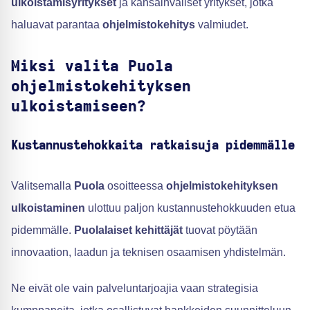
ulkoistamisyritykset
ja kansainväliset yritykset, jotka
haluavat parantaa
ohjelmistokehitys
valmiudet.
Miksi valita Puola
ohjelmistokehityksen
ulkoistamiseen?
Kustannustehokkaita ratkaisuja pidemmälle
Valitsemalla
Puola
osoitteessa
ohjelmistokehityksen
ulkoistaminen
ulottuu paljon kustannustehokkuuden etua
pidemmälle.
Puolalaiset kehittäjät
tuovat pöytään
innovaation, laadun ja teknisen osaamisen yhdistelmän.
Ne eivät ole vain palveluntarjoajia vaan strategisia