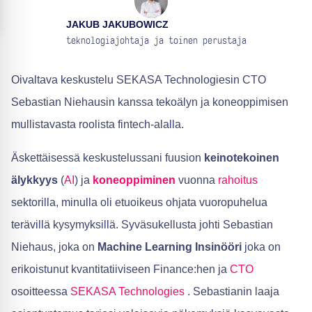
JAKUB JAKUBOWICZ
teknologiajohtaja ja toinen perustaja
Oivaltava keskustelu SEKASA Technologiesin CTO
Sebastian Niehausin kanssa tekoälyn ja koneoppimisen
mullistavasta roolista fintech-alalla.
Äskettäisessä keskustelussani fuusion
keinotekoinen
älykkyys
(
AI
) ja
koneoppiminen
vuonna
rahoitus
sektorilla, minulla oli etuoikeus ohjata vuoropuhelua
terävillä kysymyksillä. Syväsukellusta johti Sebastian
Niehaus, joka on
Machine Learning Insinööri
joka on
erikoistunut kvantitatiiviseen Finance:hen ja
CTO
osoitteessa
SEKASA Technologies
. Sebastianin laaja