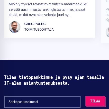
T
Mitkä yritykset ravistelevat fintech-maailmaa? Se
P
selviää uusimmasta rankinglistastamme, ja saat
ha
tietää, mitkä ovat alan voittajia juuri nyt.
K
GREG POLEC
TOIMITUSJOHTAJA
Tilaa tietopankkimme ja pysy ajan tasalla
IT-alan asiantuntemuksesta.