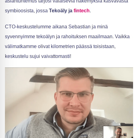
asiantuntemus tarjosi valaisevia näkemyksiä kasvavasta
symbioosista, jossa
Tekoäly ja
fintech
.
CTO-keskustelumme aikana Sebastian ja minä
syvennyimme tekoälyn ja rahoituksen maailmaan. Vaikka
välimatkamme olivat kilometrien päässä toisistaan,
keskustelu sujui vaivattomasti!