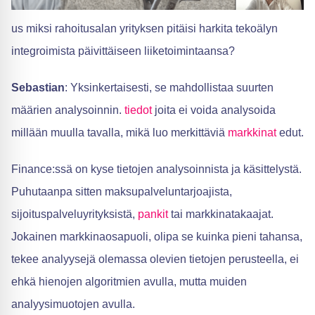
us miksi rahoitusalan yrityksen pitäisi harkita tekoälyn
integroimista päivittäiseen liiketoimintaansa?
Sebastian
: Yksinkertaisesti, se mahdollistaa suurten
määrien analysoinnin.
tiedot
joita ei voida analysoida
millään muulla tavalla, mikä luo merkittäviä
markkinat
edut.
Finance:ssä on kyse tietojen analysoinnista ja käsittelystä.
Puhutaanpa sitten maksupalveluntarjoajista,
sijoituspalveluyrityksistä,
pankit
tai markkinatakaajat.
Jokainen markkinaosapuoli, olipa se kuinka pieni tahansa,
tekee analyysejä olemassa olevien tietojen perusteella, ei
ehkä hienojen algoritmien avulla, mutta muiden
analyysimuotojen avulla.