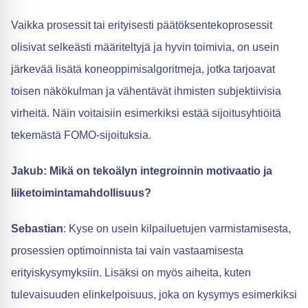
Vaikka prosessit tai erityisesti päätöksentekoprosessit
olisivat selkeästi määriteltyjä ja hyvin toimivia, on usein
järkevää lisätä koneoppimisalgoritmeja, jotka tarjoavat
toisen näkökulman ja vähentävät ihmisten subjektiivisia
virheitä. Näin voitaisiin esimerkiksi estää sijoitusyhtiöitä
tekemästä FOMO-sijoituksia.
Jakub: Mikä on tekoälyn integroinnin motivaatio ja
liiketoimintamahdollisuus?
Sebastian
: Kyse on usein kilpailuetujen varmistamisesta,
prosessien optimoinnista tai vain vastaamisesta
erityiskysymyksiin. Lisäksi on myös aiheita, kuten
tulevaisuuden elinkelpoisuus, joka on kysymys esimerkiksi