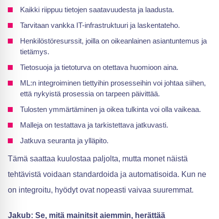
Kaikki riippuu tietojen saatavuudesta ja laadusta.
Tarvitaan vankka IT-infrastruktuuri ja laskentateho.
Henkilöstöresurssit, joilla on oikeanlainen asiantuntemus ja
tietämys.
Tietosuoja ja tietoturva on otettava huomioon aina.
ML:n integroiminen tiettyihin prosesseihin voi johtaa siihen,
että nykyistä prosessia on tarpeen päivittää.
Tulosten ymmärtäminen ja oikea tulkinta voi olla vaikeaa.
Malleja on testattava ja tarkistettava jatkuvasti.
Jatkuva seuranta ja ylläpito.
Tämä saattaa kuulostaa paljolta, mutta monet näistä
tehtävistä voidaan standardoida ja automatisoida. Kun ne
on integroitu, hyödyt ovat nopeasti vaivaa suuremmat.
Jakub: Se, mitä mainitsit aiemmin, herättää