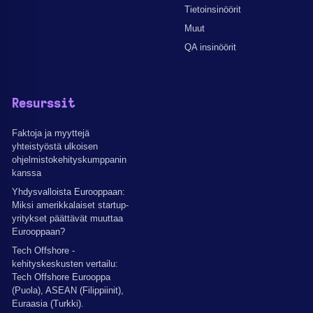
Tietoinsinöörit
Muut
QA insinöörit
Resurssit
Faktoja ja myyttejä
yhteistyöstä ulkoisen
ohjelmistokehityskumppanin
kanssa
Yhdysvalloista Eurooppaan:
Miksi amerikkalaiset startup-
yritykset päättävät muuttaa
Eurooppaan?
Tech Offshore -
kehityskeskusten vertailu:
Tech Offshore Eurooppa
(Puola), ASEAN (Filippiinit),
Euraasia (Turkki).