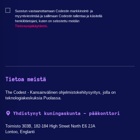
Suostun vastaanottamaan Codestin markkinointi- ja
myyntiviestintää ja sallimaan Codestin tallentaa ja käsitellä
henkilötietojani, kuten on selostettu meidän
Tietosuojakäytäntö.
Tietoa meistä
The Codest - Kansainvälinen ohjelmistokehitysyritys, jolla on
teknologiakeskuksia Puolassa.
Yhdistynyt kuningaskunta - pääkonttori
Toimisto 303B, 182-184 High Street North E6 2JA
Lontoo, Englanti