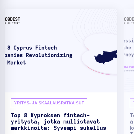
YRITYS- JA SKAALAUSRATKAISUT
Top 8 Kyproksen fintech-
T
yritystä, jotka mullistavat
a
markkinoita: Syvempi sukellus
k