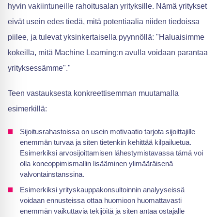
hyvin vakiintuneille rahoitusalan yrityksille. Nämä yritykset
eivät usein edes tiedä, mitä potentiaalia niiden tiedoissa
piilee, ja tulevat yksinkertaisella pyynnöllä: "Haluaisimme
kokeilla, mitä Machine Learning:n avulla voidaan parantaa
yrityksessämme"."
Teen vastauksesta konkreettisemman muutamalla
esimerkillä:
Sijoitusrahastoissa on usein motivaatio tarjota sijoittajille
enemmän turvaa ja siten tietenkin kehittää kilpailuetua.
Esimerkiksi arvosijoittamisen lähestymistavassa tämä voi
olla koneoppimismallin lisääminen ylimääräisenä
valvontainstanssina.
Esimerkiksi yrityskauppakonsultoinnin analyyseissä
voidaan ennusteissa ottaa huomioon huomattavasti
enemmän vaikuttavia tekijöitä ja siten antaa ostajalle