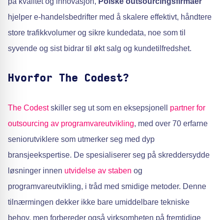
på kvalitet og innovasjon,
Polske outsourcingsfirmaer
hjelper e-handelsbedrifter med å skalere effektivt, håndtere
store trafikkvolumer og sikre kundedata, noe som til
syvende og sist bidrar til økt salg og kundetilfredshet.
Hvorfor The Codest?
The Codest
skiller seg ut som en eksepsjonell
partner for
outsourcing av programvareutvikling
, med over 70 erfarne
seniorutviklere som utmerker seg med dyp
bransjeekspertise. De spesialiserer seg på skreddersydde
løsninger innen
utvidelse av staben
og
programvareutvikling, i tråd med smidige metoder. Denne
tilnærmingen dekker ikke bare umiddelbare tekniske
behov, men forbereder også virksomheten på fremtidige