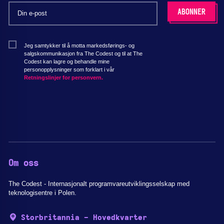
Jeg samtykker til å motta markedsførings- og
salgskommunikasjon fra The Codest og til at The
Codest kan lagre og behandle mine
personopplysninger som forklart i vår
Retningslinjer for personvern.
Om oss
The Codest - Internasjonalt programvareutviklingsselskap med
teknologisentre i Polen.
Storbritannia - Hovedkvarter