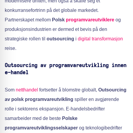
modernisere driften, men også å skaffe seg et
konkurransefortrinn på det globale markedet.
Partnerskapet mellom
Polsk
programvareutviklere
og
produksjonsindustrien er dermed et bevis på den
strategiske rollen til
outsourcing
i
digital transformasjon
reise.
Outsourcing av programvareutvikling innen
e-handel
Som
netthandel
fortsetter å blomstre globalt,
Outsourcing
av polsk programvareutvikling
spiller en avgjørende
rolle i sektorens ekspansjon. E-handelsbedrifter
samarbeider med de beste
Polske
programvareutviklingsselskaper
og teknologibedrifter