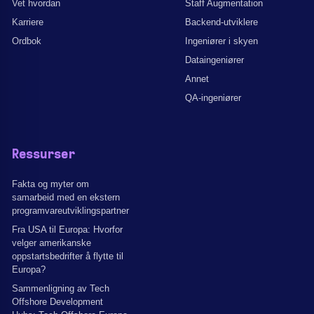
Vet hvordan
Staff Augmentation
Karriere
Backend-utviklere
Ordbok
Ingeniører i skyen
Dataingeniører
Annet
QA-ingeniører
Ressurser
Fakta og myter om
samarbeid med en ekstern
programvareutviklingspartner
Fra USA til Europa: Hvorfor
velger amerikanske
oppstartsbedrifter å flytte til
Europa?
Sammenligning av Tech
Offshore Development