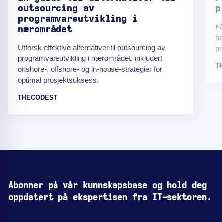
outsourcing av
p
programvareutvikling i
Få
nærområdet
he
Utforsk effektive alternativer til outsourcing av
pr
programvareutvikling i nærområdet, inkludert
T
onshore-, offshore- og in-house-strategier for
optimal prosjektsuksess.
THECODEST
Abonner på vår kunnskapsbase og hold deg
oppdatert på ekspertisen fra IT-sektoren.