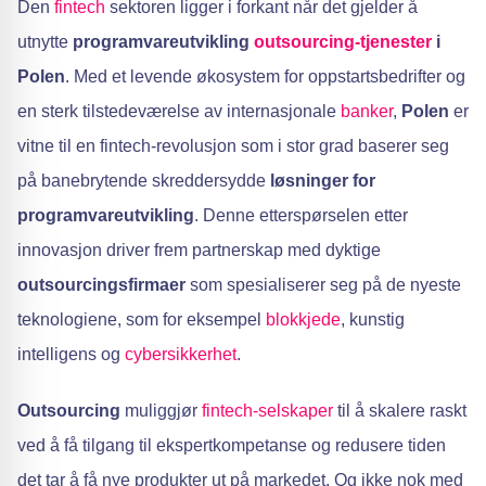
Den
fintech
sektoren ligger i forkant når det gjelder å
utnytte
programvareutvikling
outsourcing-tjenester
i
Polen
. Med et levende økosystem for oppstartsbedrifter og
en sterk tilstedeværelse av internasjonale
banker
,
Polen
er
vitne til en fintech-revolusjon som i stor grad baserer seg
på banebrytende skreddersydde
løsninger for
programvareutvikling
. Denne etterspørselen etter
innovasjon driver frem partnerskap med dyktige
outsourcingsfirmaer
som spesialiserer seg på de nyeste
teknologiene, som for eksempel
blokkjede
, kunstig
intelligens og
cybersikkerhet
.
Outsourcing
muliggjør
fintech-selskaper
til å skalere raskt
ved å få tilgang til ekspertkompetanse og redusere tiden
det tar å få nye produkter ut på markedet. Og ikke nok med