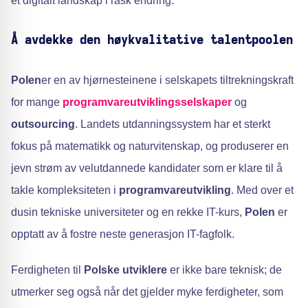
et digitalt landskap i rask endring.
Å avdekke den høykvalitative talentpoolen
Polen
er en av hjørnesteinene i selskapets tiltrekningskraft
for mange
programvareutviklingsselskaper
og
outsourcing
. Landets utdanningssystem har et sterkt
fokus på matematikk og naturvitenskap, og produserer en
jevn strøm av velutdannede kandidater som er klare til å
takle kompleksiteten i
programvareutvikling
. Med over et
dusin tekniske universiteter og en rekke IT-kurs,
Polen
er
opptatt av å fostre neste generasjon IT-fagfolk.
Ferdigheten til
Polske utviklere
er ikke bare teknisk; de
utmerker seg også når det gjelder myke ferdigheter, som