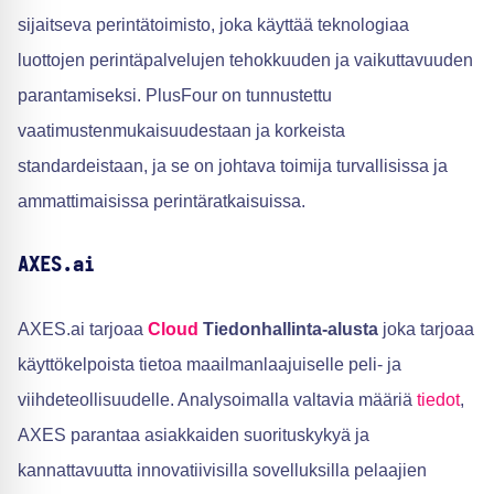
sijaitseva perintätoimisto, joka käyttää teknologiaa
luottojen perintäpalvelujen tehokkuuden ja vaikuttavuuden
parantamiseksi. PlusFour on tunnustettu
vaatimustenmukaisuudestaan ja korkeista
standardeistaan, ja se on johtava toimija turvallisissa ja
ammattimaisissa perintäratkaisuissa.
AXES.ai
AXES.ai tarjoaa
Cloud
Tiedonhallinta-alusta
joka tarjoaa
käyttökelpoista tietoa maailmanlaajuiselle peli- ja
viihdeteollisuudelle. Analysoimalla valtavia määriä
tiedot
,
AXES parantaa asiakkaiden suorituskykyä ja
kannattavuutta innovatiivisilla sovelluksilla pelaajien