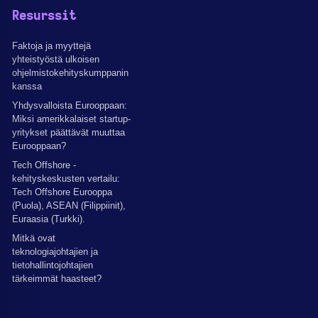
Resurssit
Faktoja ja myyttejä
yhteistyöstä ulkoisen
ohjelmistokehityskumppanin
kanssa
Yhdysvalloista Eurooppaan:
Miksi amerikkalaiset startup-
yritykset päättävät muuttaa
Eurooppaan?
Tech Offshore -
kehityskeskusten vertailu:
Tech Offshore Eurooppa
(Puola), ASEAN (Filippiinit),
Euraasia (Turkki).
Mitkä ovat
teknologiajohtajien ja
tietohallintojohtajien
tärkeimmät haasteet?