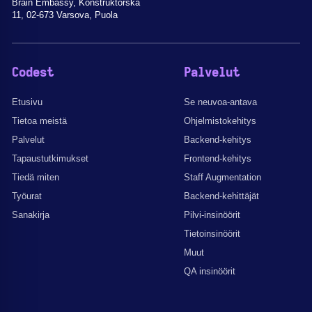
Brain Embassy, Konstruktorska
11, 02-673 Varsova, Puola
Codest
Palvelut
Etusivu
Se neuvoa-antava
Tietoa meistä
Ohjelmistokehitys
Palvelut
Backend-kehitys
Tapaustutkimukset
Frontend-kehitys
Tiedä miten
Staff Augmentation
Työurat
Backend-kehittäjät
Sanakirja
Pilvi-insinöörit
Tietoinsinöörit
Muut
QA insinöörit