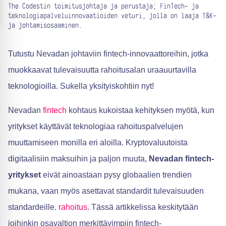
The Codestin toimitusjohtaja ja perustaja; FinTech- ja
teknologiapalveluinnovaatioiden veturi, jolla on laaja T&K-
ja johtamisosaaminen.
Tutustu Nevadan johtaviin fintech-innovaattoreihin, jotka
muokkaavat tulevaisuutta rahoitusalan uraauurtavilla
teknologioilla. Sukella yksityiskohtiin nyt!
Nevadan
fintech
kohtaus kukoistaa kehityksen myötä, kun
yritykset käyttävät teknologiaa rahoituspalvelujen
muuttamiseen monilla eri aloilla. Kryptovaluutoista
digitaalisiin maksuihin ja paljon muuta,
Nevadan fintech-
yritykset
eivät ainoastaan pysy globaalien trendien
mukana, vaan myös asettavat standardit tulevaisuuden
standardeille.
rahoitus
. Tässä artikkelissa keskitytään
joihinkin osavaltion merkittävimpiin fintech-