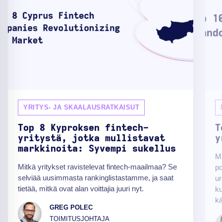
YRITYS- JA SKAALAUSRATKAISUT
Top 8 Kyproksen fintech-
T
yritystä, jotka mullistavat
y
markkinoita: Syvempi sukellus
Ma
Mitkä yritykset ravistelevat fintech-maailmaa? Se
po
selviää uusimmasta rankinglistastamme, ja saat
ur
tietää, mitkä ovat alan voittajia juuri nyt.
ku
kä
GREG POLEC
TOIMITUSJOHTAJA