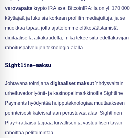
verovapaita
krypto IRA:ssa. BitcoinIRA:lla on yli 170 000
käyttäjää ja lukuisia korkean profiilin mediajuttuja, ja se
muokkaa tapaa, jolla ajattelemme eläkesäästämistä
digitaalisella aikakaudella, mikä tekee siitä edelläkävijän
rahoituspalvelujen teknologia-alalla.
Sightline-maksu
Johtavana toimijana
digitaaliset maksut
Yhdysvaltain
urheiluvedonlyönti- ja kasinopelimarkkinoilla Sightline
Payments hyödyntää huipputeknologiaa muuttaakseen
perinteisesti käteisrahaan perustuvaa alaa. Sightlinen
Play+-ratkaisu tarjoaa turvallisen ja vastuullisen tavan
rahoittaa pelitoimintaa,