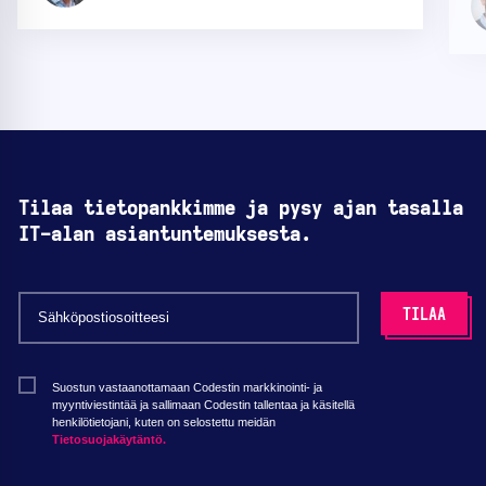
Tilaa tietopankkimme ja pysy ajan tasalla
IT-alan asiantuntemuksesta.
Suostun vastaanottamaan Codestin markkinointi- ja
myyntiviestintää ja sallimaan Codestin tallentaa ja käsitellä
henkilötietojani, kuten on selostettu meidän
Tietosuojakäytäntö.