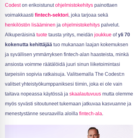
Codest
on erikoistunut
ohjelmistokehitys
painottaen
voimakkaasti
fintech-sektori
, joka tarjoaa sekä
henkilöstön lisääminen
ja
ohjelmistokehitys
palvelut.
Alkuperäisinä
tuote
tausta yritys, meidän
joukkue
of
yli 70
kokenutta kehittäjää
tuo mukanaan laajan kokemuksen
ja syvällisen ymmärryksen fintech-alan haasteista, minkä
ansiosta voimme räätälöidä juuri sinun liiketoimintasi
tarpeisiin sopivia ratkaisuja. Valitsemalla The Codest:n
valitset yhteistyökumppaniksesi tiimin, joka ei ole vain
taitava nopeassa käytössä ja
skaalautuvuus
mutta olemme
myös syvästi sitoutuneet tukemaan jatkuvaa kasvuanne ja
menestystänne seuraavilla aloilla
fintech-ala
.