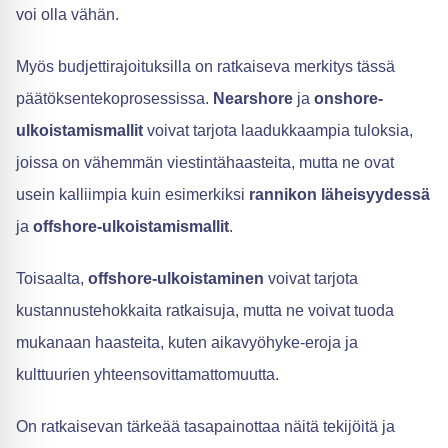
voi olla vähän.
Myös budjettirajoituksilla on ratkaiseva merkitys tässä
päätöksentekoprosessissa.
Nearshore
ja
onshore-
ulkoistamismallit
voivat tarjota laadukkaampia tuloksia,
joissa on vähemmän viestintähaasteita, mutta ne ovat
usein kalliimpia kuin esimerkiksi
rannikon läheisyydessä
ja
offshore-ulkoistamismallit
.
Toisaalta,
offshore-ulkoistaminen
voivat tarjota
kustannustehokkaita ratkaisuja, mutta ne voivat tuoda
mukanaan haasteita, kuten aikavyöhyke-eroja ja
kulttuurien yhteensovittamattomuutta.
On ratkaisevan tärkeää tasapainottaa näitä tekijöitä ja