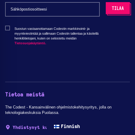
Suostun vastaanottamaan Codestin markkinointi- ja
myyntiviestintää ja sallimaan Codestin tallentaa ja käsitellä
henkilötietojani, kuten on selostettu meidän
Tietosuojakäytäntö.
Tietoa meistä
The Codest - Kansainvälinen ohjelmistokehitysyritys, jolla on
teknologiakeskuksia Puolassa.
Finnish
Yhdistynyt kuningaskunta - pääkonttori