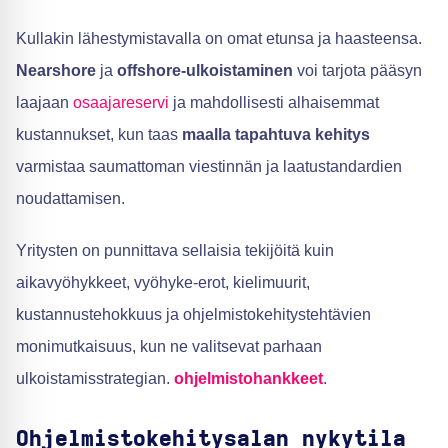
Kullakin lähestymistavalla on omat etunsa ja haasteensa.
Nearshore
ja
offshore-ulkoistaminen
voi tarjota pääsyn
laajaan
osaajareservi
ja mahdollisesti alhaisemmat
kustannukset, kun taas
maalla tapahtuva kehitys
varmistaa saumattoman viestinnän ja laatustandardien
noudattamisen.
Yritysten on punnittava sellaisia tekijöitä kuin
aikavyöhykkeet, vyöhyke-erot, kielimuurit,
kustannustehokkuus ja ohjelmistokehitystehtävien
monimutkaisuus, kun ne valitsevat parhaan
ulkoistamisstrategian.
ohjelmistohankkeet
.
Ohjelmistokehitysalan nykytila