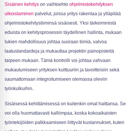
Sisäinen kehitys
on vaihtoehto
ohjelmistokehityksen
ulkoistaminen
palvelut, joissa yritys rakentaa ja ylläpitää
ohjelmistokehitystiiminsä sisäisesti. Yksi tärkeimmistä
eduista on kehitysprosessin täydellinen hallinta, mukaan
lukien mahdollisuus johtaa suoraan tiimiä, valvoa
laatustandardeja ja mukauttaa projektin painopisteitä
tarpeen mukaan. Tämä kontrolli voi johtaa vahvaan
mukautumiseen yrityksen kulttuuriin ja tavoitteisiin sekä
saumattomaan integroitumiseen olemassa oleviin
työnkulkuihin.
Sisäisessä kehittämisessä on kuitenkin omat haittansa. Se
voi olla huomattavasti kalliimpaa, koska kokoaikaisten
työntekijöiden palkkaamiseen liittyvät kustannukset, kuten