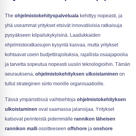
The
ohjelmistokehityspalveluala
kehittyy nopeasti, ja
yhä useammat yritykset etsivät innovatiivisia ratkaisuja
pysyäkseen kilpailukykyisinä. Laadukkaiden
ohjelmistoratkaisujen kysyntä kasvaa, mutta yritykset
kohtaavat usein budjettirajoituksia, rajallista osaajapoolia
ja tarvetta sopeutua nopeasti uusiin teknologioihin. Tämän
seurauksena,
ohjelmistokehityksen ulkoistaminen
on
tullut strateginen siirto monille organisaatioille.
Tässä ympäristössä vaihtoehtoja
ohjelmistokehityksen
ulkoistaminen
ovat saamassa jalansijaa. Yritykset
katsovat perinteistä pidemmälle
rannikon läheisen
rannikon malli
osoitteeseen
offshore
ja
onshore