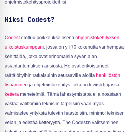
ohjelmistokehitysprojekteihisi.
Miksi Codest?
Codest
erottuu poikkeuksellisena
ohjelmistokehityksen
ulkoistuskumppani
, jossa on yli 70 kokenutta vanhempaa
kehittäjää, jotka ovat erinomaisia syvän alan
asiantuntemuksen ansiosta. He ovat erikoistuneet
räätälöityihin ratkaisuihin seuraavilla aloilla
henkilöstön
lisääminen
ja ohjelmistokehitys, joka on tiiviisti linjassa
ketterä
menetelmiä. Tämä lähestymistapa ei ainoastaan
vastaa välittömiin teknisiin tarpeisiin vaan myös
valmistelee yrityksiä tuleviin haasteisiin, minimoi teknisen
velan ja edistää ketteryyttä. The Codest:n valitseminen
tarkoittaa yhteistyötä tulevaisuuteen suuntautuneen tiimin