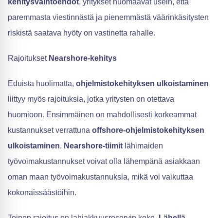
kehitysvaihtoehdot
, yritykset huomaavat usein, että
paremmasta viestinnästä ja pienemmästä väärinkäsitysten
riskistä saatava hyöty on vastinetta rahalle.
Rajoitukset
Nearshore-kehitys
Eduista huolimatta,
ohjelmistokehityksen ulkoistaminen
liittyy myös rajoituksia, jotka yritysten on otettava
huomioon. Ensimmäinen on mahdollisesti korkeammat
kustannukset verrattuna
offshore-ohjelmistokehityksen
ulkoistaminen
.
Nearshore-tiimit
lähimaiden
työvoimakustannukset voivat olla lähempänä asiakkaan
oman maan työvoimakustannuksia, mikä voi vaikuttaa
kokonaissäästöihin.
Toinen rajoitus on lahjakkuusreservin koko.
Lähellä