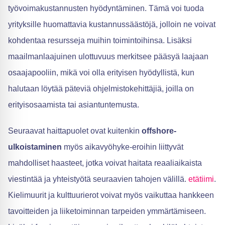
työvoimakustannusten hyödyntäminen. Tämä voi tuoda
yrityksille huomattavia kustannussäästöjä, jolloin ne voivat
kohdentaa resursseja muihin toimintoihinsa. Lisäksi
maailmanlaajuinen ulottuvuus merkitsee pääsyä laajaan
osaajapooliin, mikä voi olla erityisen hyödyllistä, kun
halutaan löytää päteviä ohjelmistokehittäjiä, joilla on
erityisosaamista tai asiantuntemusta.
Seuraavat haittapuolet ovat kuitenkin
offshore-
ulkoistaminen
myös aikavyöhyke-eroihin liittyvät
mahdolliset haasteet, jotka voivat haitata reaaliaikaista
viestintää ja yhteistyötä seuraavien tahojen välillä.
etätiimi
.
Kielimuurit ja kulttuurierot voivat myös vaikuttaa hankkeen
tavoitteiden ja liiketoiminnan tarpeiden ymmärtämiseen.