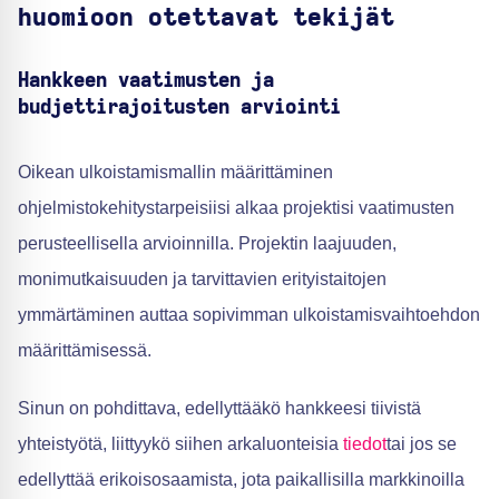
huomioon otettavat tekijät
Hankkeen vaatimusten ja
budjettirajoitusten arviointi
Oikean ulkoistamismallin määrittäminen
ohjelmistokehitystarpeisiisi alkaa projektisi vaatimusten
perusteellisella arvioinnilla. Projektin laajuuden,
monimutkaisuuden ja tarvittavien erityistaitojen
ymmärtäminen auttaa sopivimman ulkoistamisvaihtoehdon
määrittämisessä.
Sinun on pohdittava, edellyttääkö hankkeesi tiivistä
yhteistyötä, liittyykö siihen arkaluonteisia
tiedot
tai jos se
edellyttää erikoisosaamista, jota paikallisilla markkinoilla