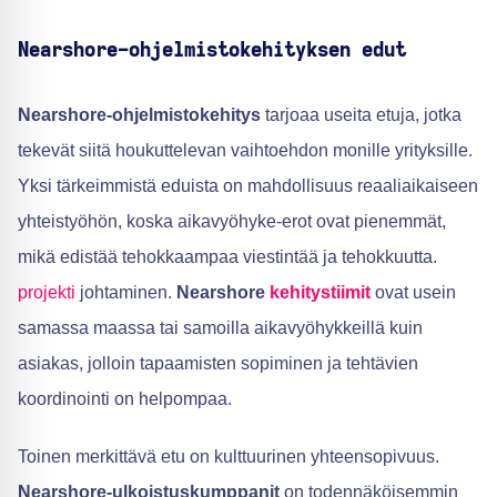
Nearshore-ohjelmistokehityksen edut
Nearshore-ohjelmistokehitys
tarjoaa useita etuja, jotka
tekevät siitä houkuttelevan vaihtoehdon monille yrityksille.
Yksi tärkeimmistä eduista on mahdollisuus reaaliaikaiseen
yhteistyöhön, koska aikavyöhyke-erot ovat pienemmät,
mikä edistää tehokkaampaa viestintää ja tehokkuutta.
projekti
johtaminen.
Nearshore
kehitystiimit
ovat usein
samassa maassa tai samoilla aikavyöhykkeillä kuin
asiakas, jolloin tapaamisten sopiminen ja tehtävien
koordinointi on helpompaa.
Toinen merkittävä etu on kulttuurinen yhteensopivuus.
Nearshore-ulkoistuskumppanit
on todennäköisemmin