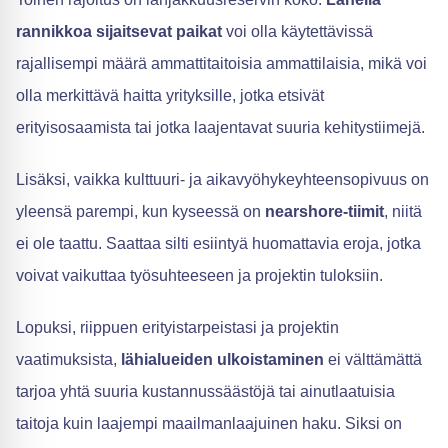
rannikkoa sijaitsevat paikat
voi olla käytettävissä
rajallisempi määrä ammattitaitoisia ammattilaisia, mikä voi
olla merkittävä haitta yrityksille, jotka etsivät
erityisosaamista tai jotka laajentavat suuria kehitystiimejä.
Lisäksi, vaikka kulttuuri- ja aikavyöhykeyhteensopivuus on
yleensä parempi, kun kyseessä on
nearshore-tiimit
, niitä
ei ole taattu. Saattaa silti esiintyä huomattavia eroja, jotka
voivat vaikuttaa työsuhteeseen ja projektin tuloksiin.
Lopuksi, riippuen erityistarpeistasi ja projektin
vaatimuksista,
lähialueiden ulkoistaminen
ei välttämättä
tarjoa yhtä suuria kustannussäästöjä tai ainutlaatuisia
taitoja kuin laajempi maailmanlaajuinen haku. Siksi on