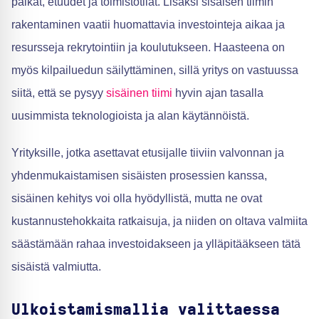
palkat, etuudet ja toimistotilat. Lisäksi sisäisen tiimin
rakentaminen vaatii huomattavia investointeja aikaa ja
resursseja rekrytointiin ja koulutukseen. Haasteena on
myös kilpailuedun säilyttäminen, sillä yritys on vastuussa
siitä, että se pysyy
sisäinen tiimi
hyvin ajan tasalla
uusimmista teknologioista ja alan käytännöistä.
Yrityksille, jotka asettavat etusijalle tiiviin valvonnan ja
yhdenmukaistamisen sisäisten prosessien kanssa,
sisäinen kehitys voi olla hyödyllistä, mutta ne ovat
kustannustehokkaita ratkaisuja, ja niiden on oltava valmiita
säästämään rahaa investoidakseen ja ylläpitääkseen tätä
sisäistä valmiutta.
Ulkoistamismallia valittaessa