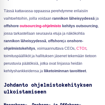
Tässä kattavassa oppaassa perehdymme erilaisiin
vaihtoehtoihin, joilla voidaan
rannikon läheisyydessä
ja
offshore
outsourcing-ohjelmisto
kehitys outsourcing
,
jossa tarkastellaan seuraavia etuja ja näkökohtia
rannikon läheisyydessä
,
offshore
ja
onshore-
ohjelmistokehitys
, voimaannuttava CEOs,
CTO:t
,
toimituspäälliköt ja hallituksen jäsenet tekemään tietoon
perustuvia päätöksiä, jotka ovat linjassa heidän
kehityshankkeidensa ja
liiketoiminnan tavoitteet
.
Johdanto ohjelmistokehityksen
ulkoistamiseen