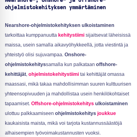
Nearshore-, Onshore- ja Offshore-
ohjelmistokehityksen ymmärtäminen
Nearshore-ohjelmistokehityksen ulkoistaminen
tarkoittaa kumppanuutta
kehitystiimi
sijaitsevat läheisissä
maissa, usein samalla aikavyöhykkeellä, jotta viestintä ja
yhteistyö olisi sujuvampaa.
Onshore-
ohjelmistokehitys
samalla kun palkataan
offshore-
kehittäjät
,
ohjelmistokehitystiimi
tai kehittäjät omassa
maassasi, mikä takaa mahdollisimman suuren kulttuurisen
yhteensopivuuden ja mahdollistaa usein henkilökohtaiset
tapaamiset.
Offshore-ohjelmistokehitys
ulkoistaminen
ulottuu palkkaamiseen
ohjelmistokehitys
joukkue
kaukaisista maista, mikä voi tarjota kustannussäästöjä
alhaisempien työvoimakustannusten vuoksi.