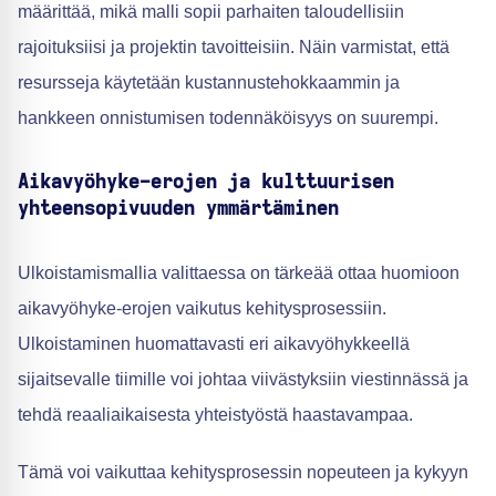
määrittää, mikä malli sopii parhaiten taloudellisiin
rajoituksiisi ja projektin tavoitteisiin. Näin varmistat, että
resursseja käytetään kustannustehokkaammin ja
hankkeen onnistumisen todennäköisyys on suurempi.
Aikavyöhyke-erojen ja kulttuurisen
yhteensopivuuden ymmärtäminen
Ulkoistamismallia valittaessa on tärkeää ottaa huomioon
aikavyöhyke-erojen vaikutus kehitysprosessiin.
Ulkoistaminen huomattavasti eri aikavyöhykkeellä
sijaitsevalle tiimille voi johtaa viivästyksiin viestinnässä ja
tehdä reaaliaikaisesta yhteistyöstä haastavampaa.
Tämä voi vaikuttaa kehitysprosessin nopeuteen ja kykyyn