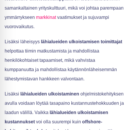
samankaltainen yrityskulttuuri, mikä voi johtaa parempaan
ymmärrykseen
markkinat
vaatimukset ja sujuvampi
vuorovaikutus.
Lisäksi läheisyys
lähialueiden ulkoistamisen toimittajat
helpottaa tiimin matkustamista ja mahdollistaa
henkilökohtaiset tapaamiset, mikä vahvistaa
kumppanuutta ja mahdollistaa käytännönläheisemmän
lähestymistavan hankkeen valvontaan.
Lisäksi
lähialueiden ulkoistaminen
ohjelmistokehityksen
avulla voidaan löytää tasapaino kustannustehokkuuden ja
laadun välillä. Vaikka
lähialueiden ulkoistamisen
kustannukset
voi olla suurempi kuin
offshore-