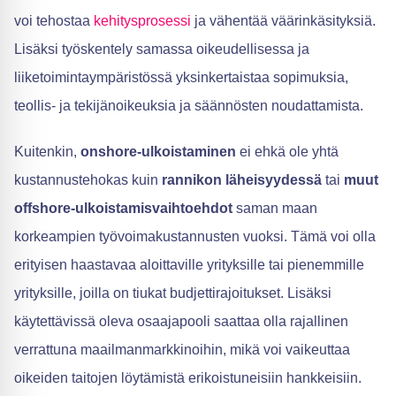
voi tehostaa
kehitysprosessi
ja vähentää väärinkäsityksiä.
Lisäksi työskentely samassa oikeudellisessa ja
liiketoimintaympäristössä yksinkertaistaa sopimuksia,
teollis- ja tekijänoikeuksia ja säännösten noudattamista.
Kuitenkin,
onshore-ulkoistaminen
ei ehkä ole yhtä
kustannustehokas kuin
rannikon läheisyydessä
tai
muut
offshore-ulkoistamisvaihtoehdot
saman maan
korkeampien työvoimakustannusten vuoksi. Tämä voi olla
erityisen haastavaa aloittaville yrityksille tai pienemmille
yrityksille, joilla on tiukat budjettirajoitukset. Lisäksi
käytettävissä oleva osaajapooli saattaa olla rajallinen
verrattuna maailmanmarkkinoihin, mikä voi vaikeuttaa
oikeiden taitojen löytämistä erikoistuneisiin hankkeisiin.