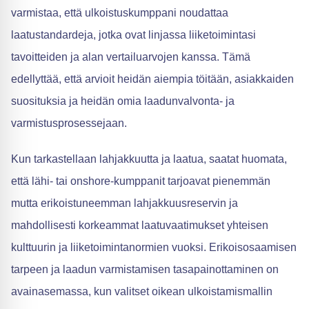
varmistaa, että ulkoistuskumppani noudattaa
laatustandardeja, jotka ovat linjassa liiketoimintasi
tavoitteiden ja alan vertailuarvojen kanssa. Tämä
edellyttää, että arvioit heidän aiempia töitään, asiakkaiden
suosituksia ja heidän omia laadunvalvonta- ja
varmistusprosessejaan.
Kun tarkastellaan lahjakkuutta ja laatua, saatat huomata,
että lähi- tai onshore-kumppanit tarjoavat pienemmän
mutta erikoistuneemman lahjakkuusreservin ja
mahdollisesti korkeammat laatuvaatimukset yhteisen
kulttuurin ja liiketoimintanormien vuoksi. Erikoisosaamisen
tarpeen ja laadun varmistamisen tasapainottaminen on
avainasemassa, kun valitset oikean ulkoistamismallin