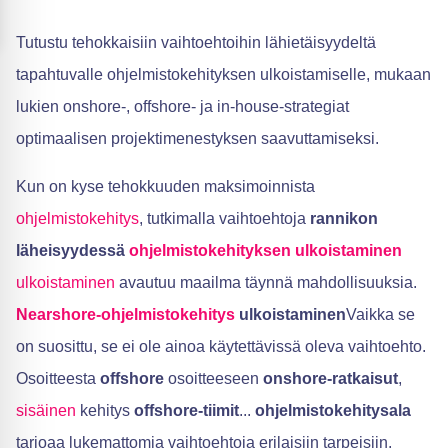
Tutustu tehokkaisiin vaihtoehtoihin lähietäisyydeltä
tapahtuvalle ohjelmistokehityksen ulkoistamiselle, mukaan
lukien onshore-, offshore- ja in-house-strategiat
optimaalisen projektimenestyksen saavuttamiseksi.
Kun on kyse tehokkuuden maksimoinnista
ohjelmistokehitys
, tutkimalla vaihtoehtoja
rannikon
läheisyydessä
ohjelmistokehityksen ulkoistaminen
ulkoistaminen
avautuu maailma täynnä mahdollisuuksia.
Nearshore-ohjelmistokehitys
ulkoistaminen
Vaikka se
on suosittu, se ei ole ainoa käytettävissä oleva vaihtoehto.
Osoitteesta
offshore
osoitteeseen
onshore-ratkaisut
,
sisäinen
kehitys
offshore-tiimit
...
ohjelmistokehitysala
tarjoaa lukemattomia vaihtoehtoja erilaisiin tarpeisiin.