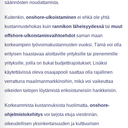
säännösten noudattamista.
Kuitenkin,
onshore-ulkoistaminen
ei ehkä ole yhtä
kustannustehokas kuin
rannikon läheisyydessä
tai
muut
offshore-ulkoistamisvaihtoehdot
saman maan
korkeampien työvoimakustannusten vuoksi. Tämä voi olla
erityisen haastavaa aloittaville yrityksille tai pienemmille
yrityksille, joilla on tiukat budjettirajoitukset. Lisäksi
käytettävissä oleva osaajapooli saattaa olla rajallinen
verrattuna maailmanmarkkinoihin, mikä voi vaikeuttaa
oikeiden taitojen löytämistä erikoistuneisiin hankkeisiin.
Korkeammista kustannuksista huolimatta,
onshore-
ohjelmistokehitys
voi tarjota etuja viestinnän,
oikeudellisen yksinkertaisuuden ja kulttuurisen