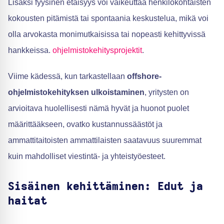
Lisäksi fyysinen etäisyys voi vaikeuttaa henkilökohtaisten
kokousten pitämistä tai spontaania keskustelua, mikä voi
olla arvokasta monimutkaisissa tai nopeasti kehittyvissä
hankkeissa.
ohjelmistokehitysprojektit
.
Viime kädessä, kun tarkastellaan
offshore-
ohjelmistokehityksen ulkoistaminen
, yritysten on
arvioitava huolellisesti nämä hyvät ja huonot puolet
määrittääkseen, ovatko kustannussäästöt ja
ammattitaitoisten ammattilaisten saatavuus suuremmat
kuin mahdolliset viestintä- ja yhteistyöesteet.
Sisäinen kehittäminen: Edut ja
haitat