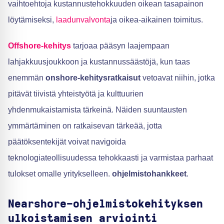
vaihtoehtoja kustannustehokkuuden oikean tasapainon
löytämiseksi,
laadunvalvonta
ja oikea-aikainen toimitus.
Offshore-kehitys
tarjoaa pääsyn laajempaan
lahjakkuusjoukkoon ja kustannussäästöjä, kun taas
enemmän
onshore-kehitysratkaisut
vetoavat niihin, jotka
pitävät tiivistä yhteistyötä ja kulttuurien
yhdenmukaistamista tärkeinä. Näiden suuntausten
ymmärtäminen on ratkaisevan tärkeää, jotta
päätöksentekijät voivat navigoida
teknologiateollisuudessa tehokkaasti ja varmistaa parhaat
tulokset omalle yritykselleen.
ohjelmistohankkeet
.
Nearshore-ohjelmistokehityksen
ulkoistamisen arviointi