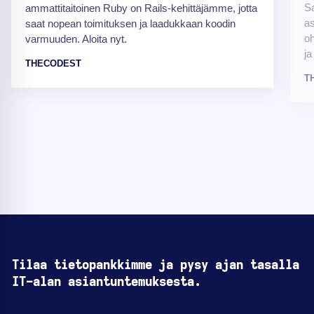
Sa
ammattitaitoinen Ruby on Rails-kehittäjämme, jotta
as
saat nopean toimituksen ja laadukkaan koodin
oh
varmuuden. Aloita nyt.
ja
THECODEST
T
Tilaa tietopankkimme ja pysy ajan tasalla
IT-alan asiantuntemuksesta.