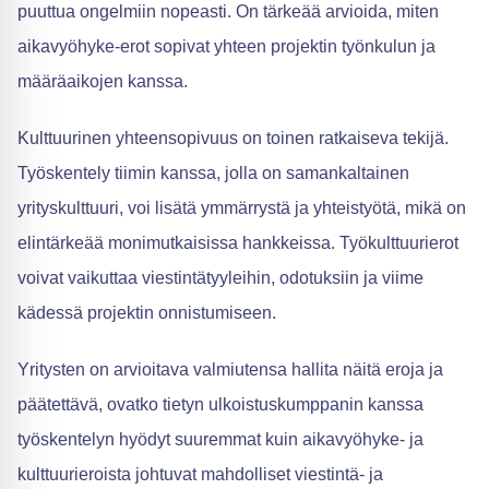
puuttua ongelmiin nopeasti. On tärkeää arvioida, miten
aikavyöhyke-erot sopivat yhteen projektin työnkulun ja
määräaikojen kanssa.
Kulttuurinen yhteensopivuus on toinen ratkaiseva tekijä.
Työskentely tiimin kanssa, jolla on samankaltainen
yrityskulttuuri, voi lisätä ymmärrystä ja yhteistyötä, mikä on
elintärkeää monimutkaisissa hankkeissa. Työkulttuurierot
voivat vaikuttaa viestintätyyleihin, odotuksiin ja viime
kädessä projektin onnistumiseen.
Yritysten on arvioitava valmiutensa hallita näitä eroja ja
päätettävä, ovatko tietyn ulkoistuskumppanin kanssa
työskentelyn hyödyt suuremmat kuin aikavyöhyke- ja
kulttuurieroista johtuvat mahdolliset viestintä- ja