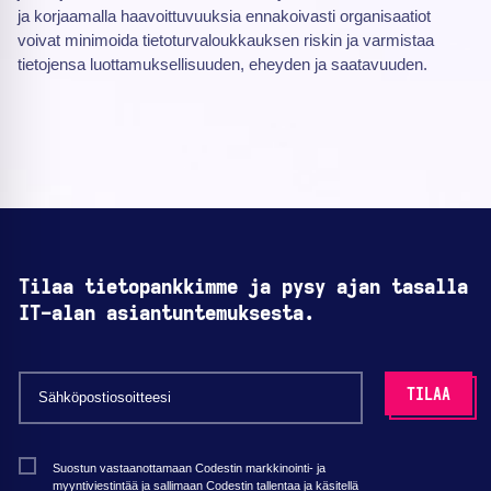
ja korjaamalla haavoittuvuuksia ennakoivasti organisaatiot
voivat minimoida tietoturvaloukkauksen riskin ja varmistaa
tietojensa luottamuksellisuuden, eheyden ja saatavuuden.
Tilaa tietopankkimme ja pysy ajan tasalla
IT-alan asiantuntemuksesta.
Suostun vastaanottamaan Codestin markkinointi- ja
myyntiviestintää ja sallimaan Codestin tallentaa ja käsitellä