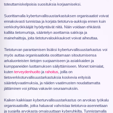
toteuttamiskelpoisia suosituksia korjaamiseksi.
Suorittamalla kyberturvallisuustarkastuksen organisaatiot voivat
ennakoivasti tunnistaa ja korjata tietoturva-aukkoja ennen kuin
verkkohyökkääjät hyödyntävät niitä. Näin voidaan ehkäistä
kalliita tietomurtoja, sääntelyn asettamia sakkoja ja
mainehaittoja, joita tietoturvaloukkaukset voivat aiheuttaa.
Tietoturvan parantamisen lisäksi kyberturvallisuustarkastus voi
myös auttaa organisaatioita osoittamaan sitoutumisensa
arkaluonteisten tietojen suojaamiseen ja asiakkaiden ja
kumppaneiden luottamuksen säilyttämiseen. Monet toimialat,
kuten
terveydenhuolto
ja
rahoitus
, joilla on
tietoverkkoturvallisuustarkastuksia koskevia erityisiä
sääntelyvaatimuksia, ja näiden vaatimusten noudattamatta
jättäminen voi johtaa vakaviin seuraamuksiin.
Kaiken kaikkiaan kyberturvallisuustarkastus on arvokas työkalu
organisaatioille, jotka haluavat vahvistaa tietoturva-asennettaan
ja suojella arvokasta omaisuuttaan kyberuhkilta. Tunnistamalla