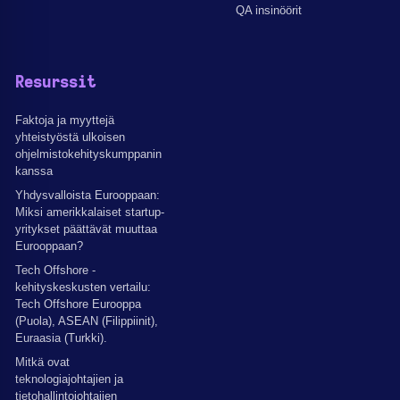
QA insinöörit
Resurssit
Faktoja ja myyttejä
yhteistyöstä ulkoisen
ohjelmistokehityskumppanin
kanssa
Yhdysvalloista Eurooppaan:
Miksi amerikkalaiset startup-
yritykset päättävät muuttaa
Eurooppaan?
Tech Offshore -
kehityskeskusten vertailu:
Tech Offshore Eurooppa
(Puola), ASEAN (Filippiinit),
Euraasia (Turkki).
Mitkä ovat
teknologiajohtajien ja
tietohallintojohtajien