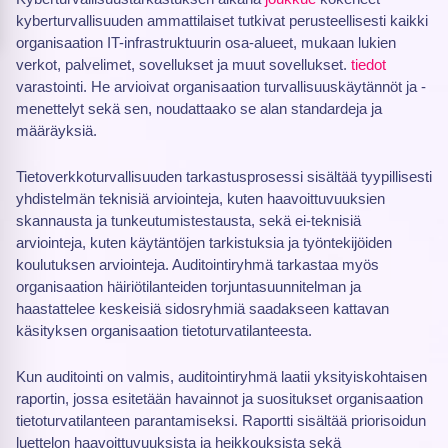
kyberturvallisuuden ammattilaiset tutkivat perusteellisesti kaikki
organisaation IT-infrastruktuurin osa-alueet, mukaan lukien
verkot, palvelimet, sovellukset ja muut sovellukset.
tiedot
varastointi. He arvioivat organisaation turvallisuuskäytännöt ja -
menettelyt sekä sen, noudattaako se alan standardeja ja
määräyksiä.
Tietoverkkoturvallisuuden tarkastusprosessi sisältää tyypillisesti
yhdistelmän teknisiä arviointeja, kuten haavoittuvuuksien
skannausta ja tunkeutumistestausta, sekä ei-teknisiä
arviointeja, kuten käytäntöjen tarkistuksia ja työntekijöiden
koulutuksen arviointeja. Auditointiryhmä tarkastaa myös
organisaation häiriötilanteiden torjuntasuunnitelman ja
haastattelee keskeisiä sidosryhmiä saadakseen kattavan
käsityksen organisaation tietoturvatilanteesta.
Kun auditointi on valmis, auditointiryhmä laatii yksityiskohtaisen
raportin, jossa esitetään havainnot ja suositukset organisaation
tietoturvatilanteen parantamiseksi. Raportti sisältää priorisoidun
luettelon haavoittuvuuksista ja heikkouksista sekä