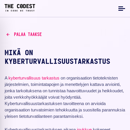
PALAA TAAKSE
MIKÄ ON
KYBERTURVALLISUUSTARKASTUS
A
kyberturvallisuus
tarkastus
on organisaation tietoteknisten
järjestelmien, toimintatapojen ja menettelyjen kattava arviointi,
jonka tarkoituksena on tunnistaa haavoittuvuudet ja heikkoudet,
joita verkkohyökkääjät voivat hyödyntää.
Kyberturvallisuustarkastuksen tavoitteena on arvioida
organisaation turvatoimien tehokkuutta ja suositella parannuksia
yleisen tietoturvatilanteen parantamiseksi.
Kyberturvallisuustarkastuksen aikana
joukkue
kokeneet