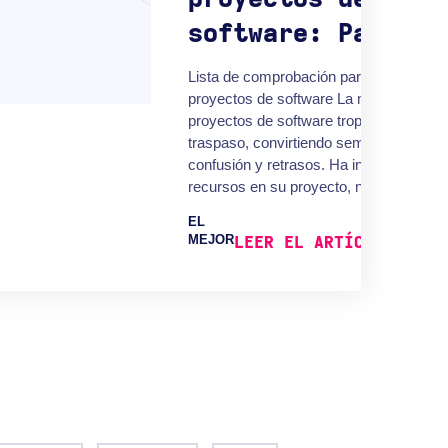
software: Pasos c
Lista de comprobación para el traspaso
proyectos de software La mayoría de lo
proyectos de software tropiezan durante
traspaso, convirtiendo semanas de trab
confusión y retrasos. Ha invertido tiemp
recursos en su proyecto, no deje que...
EL
MEJOR
LEER EL ARTÍCULO COMP