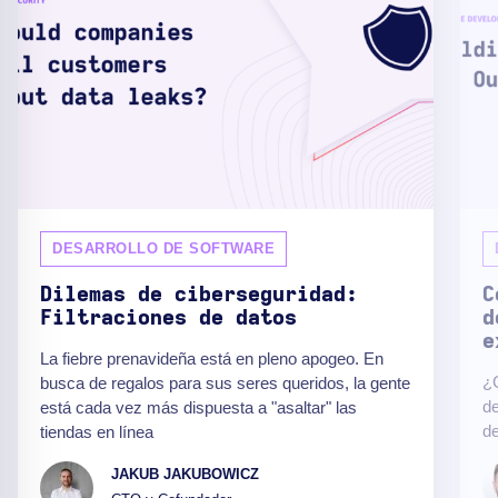
DESARROLLO DE SOFTWARE
Dilemas de ciberseguridad:
C
Filtraciones de datos
d
e
La fiebre prenavideña está en pleno apogeo. En
¿C
busca de regalos para sus seres queridos, la gente
de
está cada vez más dispuesta a "asaltar" las
de
tiendas en línea
JAKUB JAKUBOWICZ