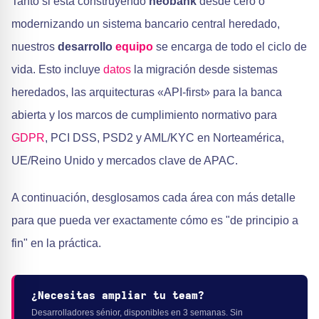
Tanto si está construyendo
neobank
desde cero o
modernizando un sistema bancario central heredado,
nuestros
desarrollo
equipo
se encarga de todo el ciclo de
vida. Esto incluye
datos
la migración desde sistemas
heredados, las arquitecturas «API-first» para la banca
abierta y los marcos de cumplimiento normativo para
GDPR
, PCI DSS, PSD2 y AML/KYC en Norteamérica,
UE/Reino Unido y mercados clave de APAC.
A continuación, desglosamos cada área con más detalle
para que pueda ver exactamente cómo es "de principio a
fin" en la práctica.
¿Necesitas ampliar tu team?
Desarrolladores sénior, disponibles en 3 semanas. Sin