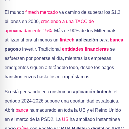
El mundo
fintech
mercado
va camino de superar los $1,2
billones en 2030,
creciendo a una TACC de
aproximadamente 15%
. Más de 90% de los Millennials
utilizan ahora al menos un
fintech
aplicación
para
banca
,
pagos
o invertir. Tradicional
entidades financieras
se
esfuerzan por ponerse al día, mientras las empresas
emergentes siguen alterándolo todo, desde los pagos
transfronterizos hasta los micropréstamos.
Si está pensando en construir un
aplicación fintech
, el
periodo 2024-2026 supone una oportunidad estratégica.
Abrir
banca
ha madurado en toda la UE y el Reino Unido
en el marco de la PSD2. La
US
ha ampliado instantánea
pago
raíles
con FedNow y RTP.
Billetera digital
en APAC