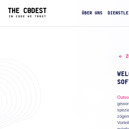
ÜBER UNS
DIENSTLE
Z
WEL
SOF
Outso
gewor
spezia
zögern
Vortei
mögli