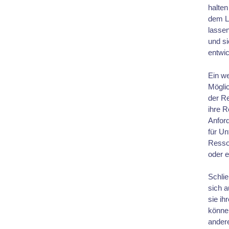
halten
dem La
lasse
und si
entwic
Ein we
Möglic
der Re
ihre R
Anford
für U
Ressou
oder 
Schlie
sich a
sie ih
könne
andere