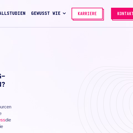
ALLSTUDIEN
GEWUSST WIE
KARRIERE
KONTAK
G-
N?
ourcen
e
ess
die
ie