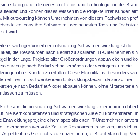
 sich ständig über die neuesten Trends und Technologien in der Bran
ufenden und können dieses Wissen in die Projekte ihrer Kunden ein
n. Mit outsourcing können Unternehmen von diesem Fachwissen profi
cherstellen, dass ihre Software mit den neuesten Tools und Technike
kelt wird.
iterer wichtiger Vorteil der outsourcing-Softwareentwicklung ist die
hkeit, die Ressourcen nach Bedarf zu skalieren. IT-Unternehmen sin
gel in der Lage, Projekte aller Größenordnungen abzuwickeln und k
essourcen je nach Bedarf schnell erhöhen oder verringern, um die
erungen ihrer Kunden zu erfüllen. Diese Flexibilität ist besonders wert
nternehmen mit schwankendem Entwicklungsbedarf, da sie so ihre
rcen je nach Bedarf auf- oder abbauen können, ohne Mitarbeiter ein
entlassen zu müssen.
ßlich kann die outsourcing-Softwareentwicklung Unternehmen dabei h
uf ihre Kernkompetenzen und strategischen Ziele zu konzentrieren. 
re Entwicklungsprojekte einem spezialisierten IT-Unternehmen anvert
n Unternehmen wertvolle Zeit und Ressourcen freisetzen, um sich au
 Aspekte ihres Geschäfts zu konzentrieren, z. B. auf Marketing, Vert