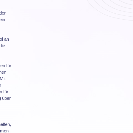
 der
ein
t
ol an
die
en für
nen
Mit
r
n für
g über
elfen,
ehmen