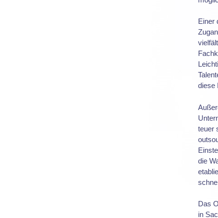
Einer 
Zugan
vielfä
Fachke
Leicht
Talent
diese 
Außer
Unter
teuer 
outso
Einste
die W
etabli
schnel
Das O
in Sa