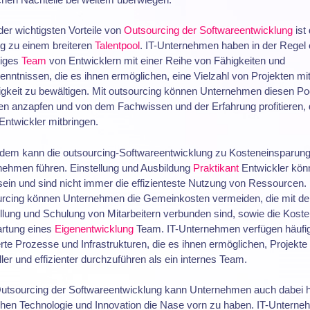
der wichtigsten Vorteile von
Outsourcing der Softwareentwicklung
ist
g zu einem breiteren
Talentpool
. IT-Unternehmen haben in der Regel 
ltiges
Team
von Entwicklern mit einer Reihe von Fähigkeiten und
nntnissen, die es ihnen ermöglichen, eine Vielzahl von Projekten mi
igkeit zu bewältigen. Mit outsourcing können Unternehmen diesen Po
en anzapfen und von dem Fachwissen und der Erfahrung profitieren, 
Entwickler mitbringen.
dem kann die outsourcing-Softwareentwicklung zu Kosteneinsparung
nehmen führen. Einstellung und Ausbildung
Praktikant
Entwickler kön
sein und sind nicht immer die effizienteste Nutzung von Ressourcen. 
urcing können Unternehmen die Gemeinkosten vermeiden, die mit de
llung und Schulung von Mitarbeitern verbunden sind, sowie die Koste
artung eines
Eigenentwicklung
Team. IT-Unternehmen verfügen häufi
erte Prozesse und Infrastrukturen, die es ihnen ermöglichen, Projekte
ler und effizienter durchzuführen als ein internes Team.
utsourcing der Softwareentwicklung kann Unternehmen auch dabei h
chen Technologie und Innovation die Nase vorn zu haben. IT-Untern