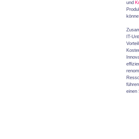
und
K
Produk
könne
Zusam
IT-Un
Vortei
Koste
Innova
effizi
renom
Ressou
führen
einen 