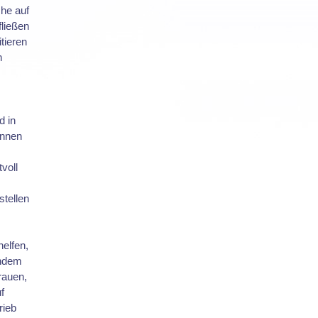
che auf
fließen
tieren
n
d in
önnen
voll
stellen
elfen,
Indem
rauen,
f
rieb