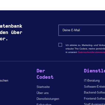
atenbank
den über
or.
Ich stimme zu, Marketing- und Verk
erlaube The Codest, meine persönli
in unseren
Datenschutzbestimmun
Der
Dienstl
Codest
ischen
IT-Beratung
Software-Entwi
Startseite
Backend-Softwa
Über uns
Frontend-Softw
Dienstleistungen
Staff Augmenta
Fallstudien