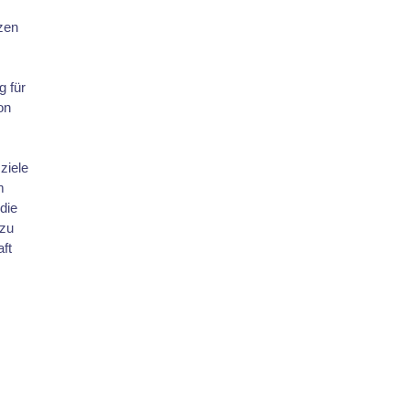
tzen
 für
on
ziele
m
die
 zu
ft