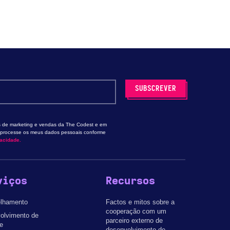
 de marketing e vendas da The Codest e em
e processe os meus dados pessoais conforme
vacidade.
viços
Recursos
lhamento
Factos e mitos sobre a
cooperação com um
olvimento de
parceiro externo de
e
desenvolvimento de