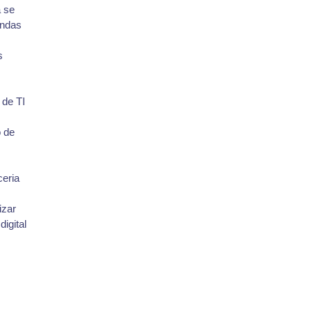
a se
endas
s
 de TI
 de
ceria
izar
igital