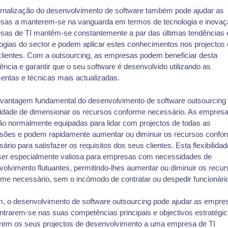
ernalização do desenvolvimento de software também pode ajudar as
sas a manterem-se na vanguarda em termos de tecnologia e inovaç
sas de TI mantêm-se constantemente a par das últimas tendências 
ogias do sector e podem aplicar estes conhecimentos nos projectos
clientes. Com a outsourcing, as empresas podem beneficiar desta
ência e garantir que o seu software é desenvolvido utilizando as
entas e técnicas mais actualizadas.
 vantagem fundamental do desenvolvimento de software outsourcing 
idade de dimensionar os recursos conforme necessário. As empres
ão normalmente equipadas para lidar com projectos de todas as
sões e podem rapidamente aumentar ou diminuir os recursos confo
ário para satisfazer os requisitos dos seus clientes. Esta flexibilidad
ser especialmente valiosa para empresas com necessidades de
olvimento flutuantes, permitindo-lhes aumentar ou diminuir os recur
me necessário, sem o incómodo de contratar ou despedir funcionári
m, o desenvolvimento de software outsourcing pode ajudar as empre
trarem-se nas suas competências principais e objectivos estratégic
arem os seus projectos de desenvolvimento a uma empresa de TI