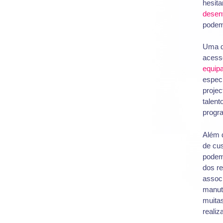
hesita
desen
podem 
Uma d
acess
equip
especi
proje
talent
progr
Além 
de cu
podem
dos r
assoc
manut
muitas
realiz