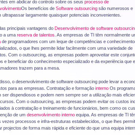
ntes em abdicar do controlo sobre os seus
processo de
volvimento
Os benefícios de
Software outsourcing
são numerosos e
ultrapassar largamente quaisquer potenciais inconvenientes.
as principais vantagens do
Desenvolvimento de software outsourcin
o a uma
reserva de talentos
. As empresas de TI têm normalmente 
a
de programadores com um leque de competências e conhecimento
alizados, o que lhes permite lidar facilmente com uma variedade de
ctos. Com o outsourcing, as empresas podem aproveitar este conjunt
os e beneficiar do conhecimento especializado e da experiência que 
amadores trazem para a mesa.
disso, o desenvolvimento de software outsourcing pode levar a eco
stos para as empresas. Contratação e formação
interno
Os programa
 ser dispendiosos e podem nem sempre ser a utilização mais eficie
ecursos. Com o outsourcing, as empresas podem evitar os custos ind
iados à contratação e treinamento de funcionários, bem como os cus
enção de um
desenvolvimento interno
equipa. As empresas de TI t
 vezes processos e infra-estruturas estabelecidos, o que lhes permi
ar projectos de forma mais rápida e eficiente do que uma equipa inter