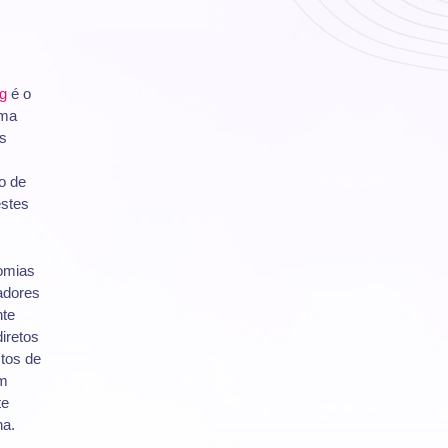
g
é o
uma
s
o de
estes
nomias
dores
nte
iretos
tos de
êm
te
na.