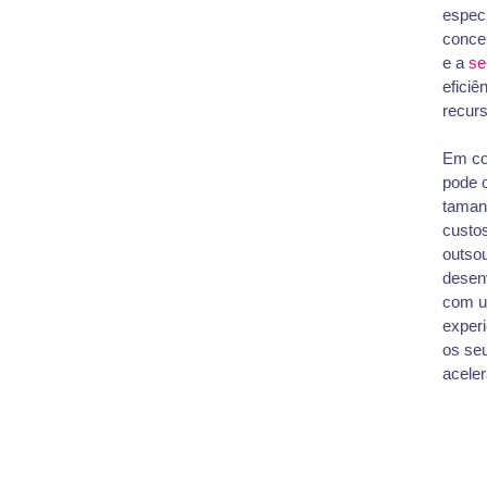
especi
conce
e a
se
efici
recurs
Em co
pode 
taman
custos
outsou
desenv
com u
experi
os seu
aceler