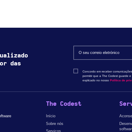
ualizado
or das
Concordo em receber comunicações
permitir que a The Codest guarde 
explicado no nosso
Política de pri
The Codest
Ser
oftware
Início
Aconse
Sobre nós
Desenv
softwar
Serviços