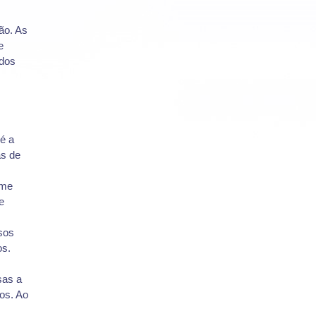
ão. As
e
 dos
é a
as de
rme
e
sos
os.
sas a
os. Ao