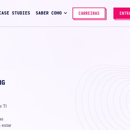
CASE STUDIES
SABER COMO
CARREIRAS
ENTR
NG
e TI
as
 estar