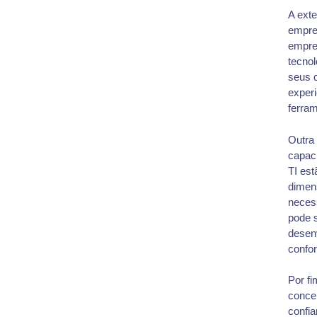
A ext
empre
empre
tecnol
seus 
experi
ferram
Outra
capac
TI est
dimen
necess
pode 
desenv
confor
Por fi
concen
confi