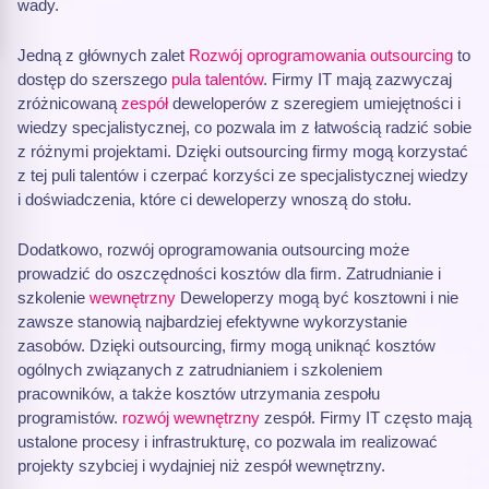
wady.
Jedną z głównych zalet
Rozwój oprogramowania outsourcing
to
dostęp do szerszego
pula talentów
. Firmy IT mają zazwyczaj
zróżnicowaną
zespół
deweloperów z szeregiem umiejętności i
wiedzy specjalistycznej, co pozwala im z łatwością radzić sobie
z różnymi projektami. Dzięki outsourcing firmy mogą korzystać
z tej puli talentów i czerpać korzyści ze specjalistycznej wiedzy
i doświadczenia, które ci deweloperzy wnoszą do stołu.
Dodatkowo, rozwój oprogramowania outsourcing może
prowadzić do oszczędności kosztów dla firm. Zatrudnianie i
szkolenie
wewnętrzny
Deweloperzy mogą być kosztowni i nie
zawsze stanowią najbardziej efektywne wykorzystanie
zasobów. Dzięki outsourcing, firmy mogą uniknąć kosztów
ogólnych związanych z zatrudnianiem i szkoleniem
pracowników, a także kosztów utrzymania zespołu
programistów.
rozwój wewnętrzny
zespół. Firmy IT często mają
ustalone procesy i infrastrukturę, co pozwala im realizować
projekty szybciej i wydajniej niż zespół wewnętrzny.