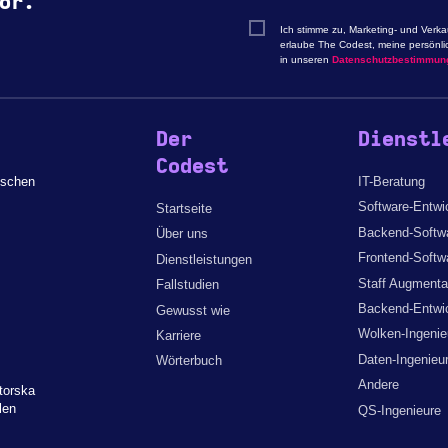
or.
Ich stimme zu, Marketing- und Verk
erlaube The Codest, meine persönli
in unseren
Datenschutzbestimmun
Der
Dienstl
Codest
ischen
IT-Beratung
Software-Entwi
Startseite
Backend-Softwa
Über uns
Frontend-Softw
Dienstleistungen
Staff Augmenta
Fallstudien
Backend-Entwic
Gewusst wie
Wolken-Ingenie
Karriere
Daten-Ingenieu
Wörterbuch
Andere
torska
len
QS-Ingenieure