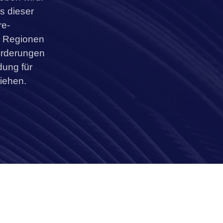
s dieser
re-
r Regionen
forderungen
dung für
iehen.