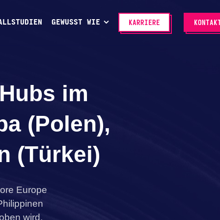
ALLSTUDIEN
GEWUSST WIE
KARRIERE
KONTAK
 Hubs im
pa (Polen),
n (Türkei)
hore Europe
hilippinen
oben wird.