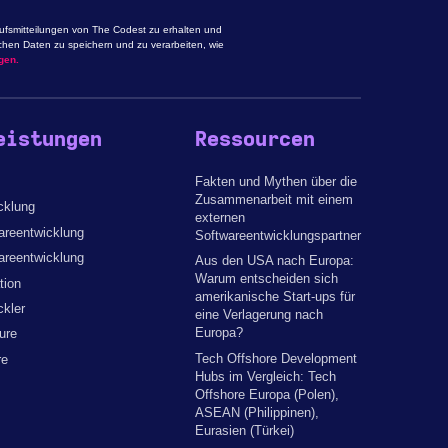
aufsmitteilungen von The Codest zu erhalten und
chen Daten zu speichern und zu verarbeiten, wie
gen.
eistungen
Ressourcen
Fakten und Mythen über die
Zusammenarbeit mit einem
cklung
externen
reentwicklung
Softwareentwicklungspartner
areentwicklung
Aus den USA nach Europa:
Warum entscheiden sich
tion
amerikanische Start-ups für
kler
eine Verlagerung nach
Europa?
ure
Tech Offshore Development
re
Hubs im Vergleich: Tech
Offshore Europa (Polen),
ASEAN (Philippinen),
Eurasien (Türkei)