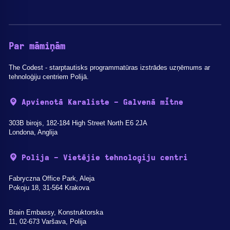
Par māmiņām
The Codest - starptautisks programmatūras izstrādes uzņēmums ar
tehnoloģiju centriem Polijā.
Apvienotā Karaliste - Galvenā mītne
303B birojs, 182-184 High Street North E6 2JA
Londona, Anglija
Polija - Vietējie tehnoloģiju centri
Fabryczna Office Park, Aleja
Pokoju 18, 31-564 Krakova
Brain Embassy, Konstruktorska
11, 02-673 Varšava, Polija