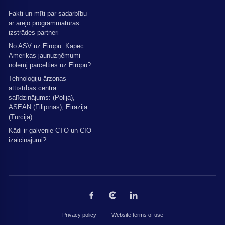
Fakti un mīti par sadarbību
ar ārējo programmatūras
izstrādes partneri
No ASV uz Eiropu: Kāpēc
Amerikas jaunuzņēmumi
nolemj pārcelties uz Eiropu?
Tehnoloģiju ārzonas
attīstības centra
salīdzinājums: (Polija),
ASEAN (Filipīnas), Eirāzija
(Turcija)
Kādi ir galvenie CTO un CIO
izaicinājumi?
Privacy policy
Website terms of use