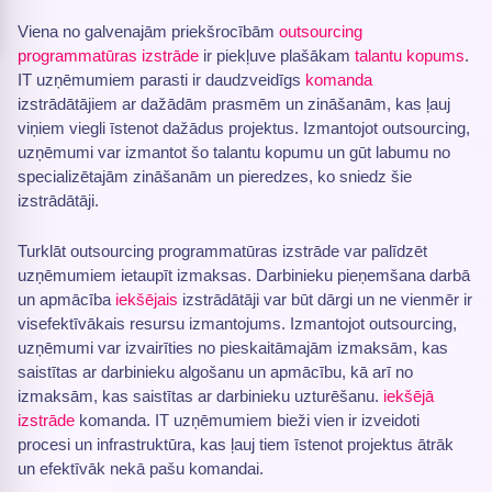
Viena no galvenajām priekšrocībām
outsourcing
programmatūras izstrāde
ir piekļuve plašākam
talantu kopums
.
IT uzņēmumiem parasti ir daudzveidīgs
komanda
izstrādātājiem ar dažādām prasmēm un zināšanām, kas ļauj
viņiem viegli īstenot dažādus projektus. Izmantojot outsourcing,
uzņēmumi var izmantot šo talantu kopumu un gūt labumu no
specializētajām zināšanām un pieredzes, ko sniedz šie
izstrādātāji.
Turklāt outsourcing programmatūras izstrāde var palīdzēt
uzņēmumiem ietaupīt izmaksas. Darbinieku pieņemšana darbā
un apmācība
iekšējais
izstrādātāji var būt dārgi un ne vienmēr ir
visefektīvākais resursu izmantojums. Izmantojot outsourcing,
uzņēmumi var izvairīties no pieskaitāmajām izmaksām, kas
saistītas ar darbinieku algošanu un apmācību, kā arī no
izmaksām, kas saistītas ar darbinieku uzturēšanu.
iekšējā
izstrāde
komanda. IT uzņēmumiem bieži vien ir izveidoti
procesi un infrastruktūra, kas ļauj tiem īstenot projektus ātrāk
un efektīvāk nekā pašu komandai.