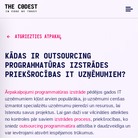
ATGRIEZTIES ATPAKAĻ
KĀDAS IR OUTSOURCING
PROGRAMMATŪRAS IZSTRĀDES
PRIEKŠROCĪBAS IT UZŅĒMUMIEM?
Ārpakalpojumi
programmatūras izstrāde
pēdējos gados IT
uzņēmumiem kļūst arvien populārāka, jo uzņēmumi cenšas
izmantot specializētu uzņēmumu pieredzi un resursus, lai
īstenotu savus projektus. Lai gan daži var vilcināties atteikties
no kontroles pār saviem
izstrādes process
, priekšrocības, ko
sniedz
outsourcing programmatūra
attīstība ir daudzveidīga un
var ievērojami atsvērt iespējamos trūkumus.