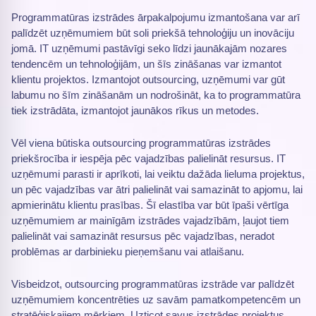
Programmatūras izstrādes ārpakalpojumu izmantošana var arī
palīdzēt uzņēmumiem būt soli priekšā tehnoloģiju un inovāciju
jomā. IT uzņēmumi pastāvīgi seko līdzi jaunākajām nozares
tendencēm un tehnoloģijām, un šīs zināšanas var izmantot
klientu projektos. Izmantojot outsourcing, uzņēmumi var gūt
labumu no šīm zināšanām un nodrošināt, ka to programmatūra
tiek izstrādāta, izmantojot jaunākos rīkus un metodes.
Vēl viena būtiska outsourcing programmatūras izstrādes
priekšrocība ir iespēja pēc vajadzības palielināt resursus. IT
uzņēmumi parasti ir aprīkoti, lai veiktu dažāda lieluma projektus,
un pēc vajadzības var ātri palielināt vai samazināt to apjomu, lai
apmierinātu klientu prasības. Šī elastība var būt īpaši vērtīga
uzņēmumiem ar mainīgām izstrādes vajadzībām, ļaujot tiem
palielināt vai samazināt resursus pēc vajadzības, neradot
problēmas ar darbinieku pieņemšanu vai atlaišanu.
Visbeidzot, outsourcing programmatūras izstrāde var palīdzēt
uzņēmumiem koncentrēties uz savām pamatkompetencēm un
stratēģiskajiem mērķiem. Uzticot savus izstrādes projektus