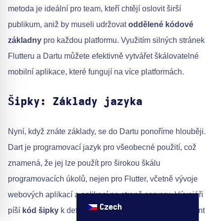
metoda je ideální pro team, kteří chtějí oslovit širší
publikum, aniž by museli udržovat
oddělené kódové
základny
pro každou platformu. Využitím silných stránek
Flutteru a Dartu můžete efektivně vytvářet škálovatelné
mobilní aplikace, které fungují na více platformách.
Šipky: Základy jazyka
Nyní, když znáte základy, se do Dartu ponoříme hlouběji.
Dart je programovací jazyk pro všeobecné použití, což
znamená, že jej lze použít pro širokou škálu
programovacích úkolů, nejen pro Flutter, včetně vývoje
webových aplikací a aplikací na straně serveru. Vývojáři
Czech
píší
kód šipky
k definování logiky aplikace a komponent