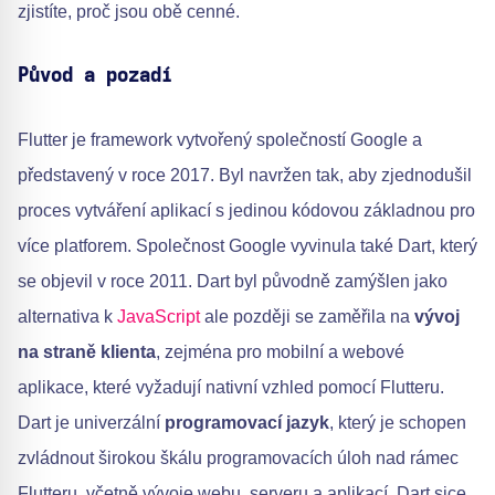
zjistíte, proč jsou obě cenné.
Původ a pozadí
Flutter je framework vytvořený společností Google a
představený v roce 2017. Byl navržen tak, aby zjednodušil
proces vytváření aplikací s jedinou kódovou základnou pro
více platforem. Společnost Google vyvinula také Dart, který
se objevil v roce 2011. Dart byl původně zamýšlen jako
alternativa k
JavaScript
ale později se zaměřila na
vývoj
na straně klienta
, zejména pro mobilní a webové
aplikace, které vyžadují nativní vzhled pomocí Flutteru.
Dart je univerzální
programovací jazyk
, který je schopen
zvládnout širokou škálu programovacích úloh nad rámec
Flutteru, včetně vývoje webu, serveru a aplikací. Dart sice