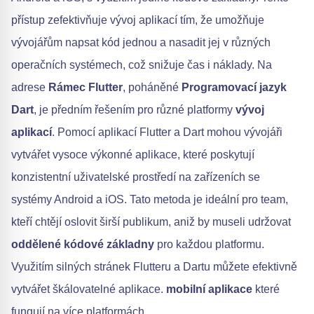
přístup zefektivňuje vývoj aplikací tím, že umožňuje
vývojářům napsat kód jednou a nasadit jej v různých
operačních systémech, což snižuje čas i náklady. Na
adrese
Rámec Flutter
, poháněné
Programovací jazyk
Dart
, je předním řešením pro různé platformy
vývoj
aplikací
. Pomocí aplikací Flutter a Dart mohou vývojáři
vytvářet vysoce výkonné aplikace, které poskytují
konzistentní uživatelské prostředí na zařízeních se
systémy Android a iOS. Tato metoda je ideální pro team,
kteří chtějí oslovit širší publikum, aniž by museli udržovat
oddělené kódové základny
pro každou platformu.
Využitím silných stránek Flutteru a Dartu můžete efektivně
vytvářet škálovatelné aplikace.
mobilní aplikace
které
fungují na více platformách.