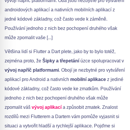
vývoji napříč platformami. Oba jsou nezbytné pro vytváření
androidových aplikací a nativních mobilních aplikací z
jedné kódové základny, což často vede k záměně.
Používání jednoho z nich bez pochopení druhého však
může zpomalit vaše [...]
Většina lidí si Flutter a Dart plete, jako by to bylo totéž,
zejména proto, že
Šipky a třepetání
úzce spolupracovat v
vývoj napříč platformami
. Obojí je nezbytné pro vytváření
aplikací pro Android a nativních
mobilní aplikace
z jediné
kódové základny, což často vede ke zmatkům. Používání
jednoho z nich bez pochopení druhého však může
zpomalit váš
vývoj aplikací
a způsobit zmatek. Znalost
rozdílů mezi Flutterem a Dartem vám pomůže vyjasnit si
situaci a vytvořit hladší a rychlejší aplikace. Pojďme si