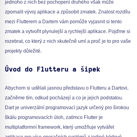
jednoho z nich bez pochopení druhého však může
zpomalit vývoj aplikace a způsobit zmatek. Znalost rozdílu
mezi Flutterem a Dartem vám pomůže vyjasnit si tento
zmatek a vytvořit plynulejší a rychlejší aplikace. Pojďme si
rozebrat, co který z nich skutečně umí a proč je to pro vaše
projekty důležité.
Úvod do Flutteru a šipek
Abychom si udělali jasnou představu o Flutteru a Dartovi,
začněme tím, odkud pocházejí a co je jejich podstatou.
Dart je univerzální programovací jazyk určený pro širokou
škálu programovacích úloh, zatímco Flutter je
multiplatformní framework, který umožňuje vytvářet
aplikace pro více operačních systémů z jediné kódové