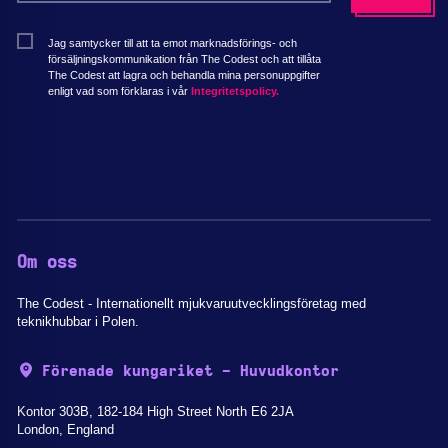
Jag samtycker till att ta emot marknadsförings- och
försäljningskommunikation från The Codest och att tillåta
The Codest att lagra och behandla mina personuppgifter
enligt vad som förklaras i vår
Integritetspolicy.
Om oss
The Codest - Internationellt mjukvaruutvecklingsföretag med
teknikhubbar i Polen.
Förenade kungariket - Huvudkontor
Kontor 303B, 182-184 High Street North E6 2JA
London, England