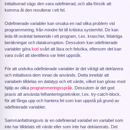
initialiserad sägs den vara odefinierad, och alla försök att
komma åt den resulterar i ett fel.
Odefinierade variabler kan orsaka en rad olika problem vid
programmering, från mindre fel till kritiska systemfel. De kan
leda till oväntat beteende i ett program, t.ex. krascher, felaktiga
beräkningar och datakorruption. Dessutom kan odefinierade
variabler göra
kod
svårt att läsa och felsöka, eftersom det kan
vara svårt att identifiera var felet uppstår.
För att undvika odefinierade variabler är det viktigt att deklarera
och initialisera dem innan de används. Detta innebär att
variabeln tilldelas en datatyp och ett värde, vilket kan göras med
hjälp av olika
programmeringsspråk
. Dessutom är det god
praxis att använda felhanteringstekniker, t.ex. try-catch-block,
för att fånga upp och hantera fel som kan uppstå på grund av
odefinierade variabler.
Sammanfattningsvis är en odefinierad variabel en variabel som
inte har tilldelats ett värde eller som inte har deklarerats. Det