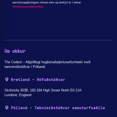
persónuupplýsingum mínum eins og útskýrt er í okkar
Persónuverndarstefna
Um okkur
The Codest – Alþjóðlegt hugbúnaðarþróunarfyrirtæki með
tæknimiðstöðvar í Póllandi.
Bretland - Höfuðstöðvar
Skrifstofa 303B, 182-184 High Street North E6 2JA
Lundúnir, England
Pólland - Tæknimiðstöðvar samstarfsaðila