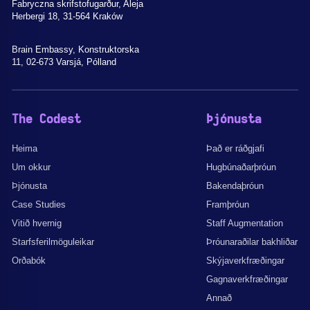
Fabryczna skrifstofugarður, Aleja
Herbergi 18, 31-564 Kraków
Brain Embassy, Konstruktorska
11, 02-673 Varsjá, Pólland
The Codest
Þjónusta
Heima
Það er ráðgjafi
Um okkur
Hugbúnaðarþróun
Þjónusta
Bakendaþróun
Case Studies
Framþróun
Vitið hvernig
Staff Augmentation
Starfsferilmöguleikar
Þróunaraðilar bakhliðar
Orðabók
Skýjaverkfræðingar
Gagnaverkfræðingar
Annað