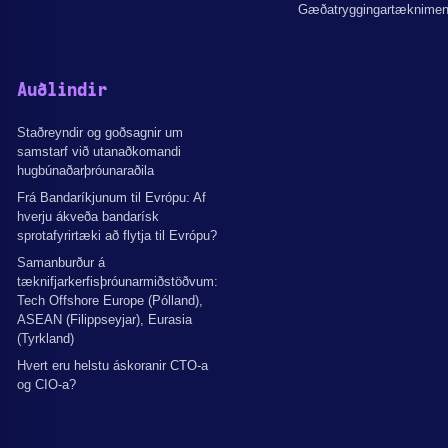
Gæðatryggingartæknime
Auðlindir
Staðreyndir og goðsagnir um
samstarf við utanaðkomandi
hugbúnaðarþróunaraðila
Frá Bandaríkjunum til Evrópu: Af
hverju ákveða bandarísk
sprotafyrirtæki að flytja til Evrópu?
Samanburður á
tæknifjarkerfisþróunarmiðstöðvum:
Tech Offshore Europe (Pólland),
ASEAN (Filippseyjar), Eurasia
(Tyrkland)
Hvert eru helstu áskoranir CTO-a
og CIO-a?