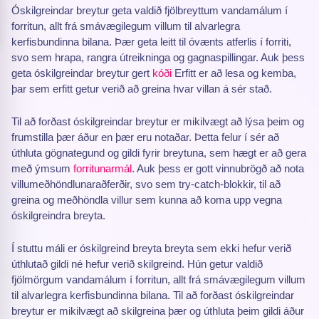
Óskilgreindar breytur geta valdið fjölbreyttum vandamálum í
forritun, allt frá smávægilegum villum til alvarlegra
kerfisbundinna bilana. Þær geta leitt til óvænts atferlis í forriti,
svo sem hrapa, rangra útreikninga og gagnaspillingar. Auk þess
geta óskilgreindar breytur gert
kóði
Erfitt er að lesa og kemba,
þar sem erfitt getur verið að greina hvar villan á sér stað.
Til að forðast óskilgreindar breytur er mikilvægt að lýsa þeim og
frumstilla þær áður en þær eru notaðar. Þetta felur í sér að
úthluta gögnategund og gildi fyrir breytuna, sem hægt er að gera
með ýmsum
forritunarmál
. Auk þess er gott vinnubrögð að nota
villumeðhöndlunar­aðferðir, svo sem try-catch-blokkir, til að
greina og meðhöndla villur sem kunna að koma upp vegna
óskilgreindra breyta.
Í stuttu máli er óskilgreind breyta breyta sem ekki hefur verið
úthlutað gildi né hefur verið skilgreind. Hún getur valdið
fjölmörgum vandamálum í forritun, allt frá smávægilegum villum
til alvarlegra kerfisbundinna bilana. Til að forðast óskilgreindar
breytur er mikilvægt að skilgreina þær og úthluta þeim gildi áður