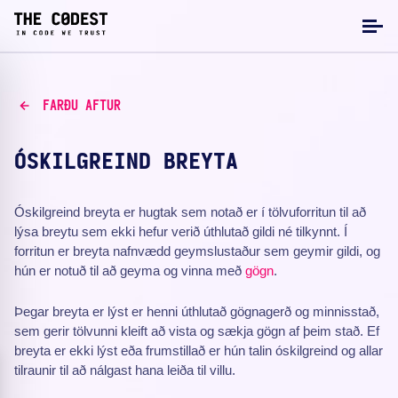
FARÐU AFTUR
ÓSKILGREIND BREYTA
Óskilgreind breyta er hugtak sem notað er í tölvuforritun til að
lýsa breytu sem ekki hefur verið úthlutað gildi né tilkynnt. Í
forritun er breyta nafnvædd geymslustaður sem geymir gildi, og
hún er notuð til að geyma og vinna með
gögn
.
Þegar breyta er lýst er henni úthlutað gögnagerð og minnisstað,
sem gerir tölvunni kleift að vista og sækja gögn af þeim stað. Ef
breyta er ekki lýst eða frumstillað er hún talin óskilgreind og allar
tilraunir til að nálgast hana leiða til villu.