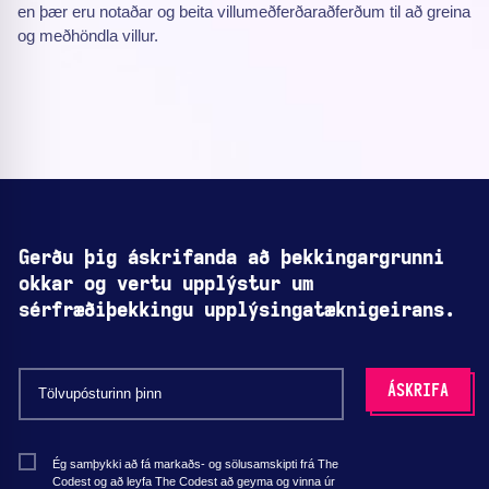
en þær eru notaðar og beita villumeðferðar­aðferðum til að greina
og meðhöndla villur.
Gerðu þig áskrifanda að þekkingargrunni
okkar og vertu upplýstur um
sérfræðiþekkingu upplýsingatæknigeirans.
Ég samþykki að fá markaðs- og sölusamskipti frá The
Codest og að leyfa The Codest að geyma og vinna úr