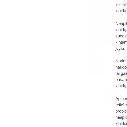
inicia
klaidą
Neapib
klaidų
sugest
kintam
įvyko 
Norint
naudoj
tai ga
pašali
klaidų
Apiben
reikšm
proble
neapib
klaido