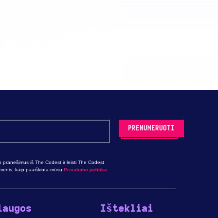
o pranešimus iš The Codest ir leisti The Codest
omenis, kaip paaiškinta mūsų
Privatumo politika.
laugos
Ištekliai