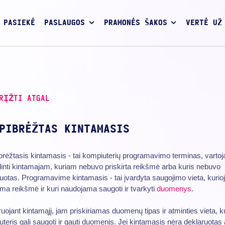
 PASIEKĖ
PASLAUGOS
PRAMONĖS ŠAKOS
VERTĖ UŽ
RĮŽTI ATGAL
PIBRĖŽTAS KINTAMASIS
rėžtasis kintamasis - tai kompiuterių programavimo terminas, varto
inti kintamajam, kuriam nebuvo priskirta reikšmė arba kuris nebuvo
uotas. Programavime kintamasis - tai įvardyta saugojimo vieta, kurio
a reikšmė ir kuri naudojama saugoti ir tvarkyti
duomenys
.
uojant kintamąjį, jam priskiriamas duomenų tipas ir atminties vieta, k
teris gali saugoti ir gauti duomenis. Jei kintamasis nėra deklaruotas