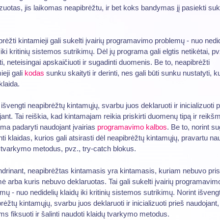
lizuotas, jis laikomas neapibrėžtu, ir bet koks bandymas jį pasiekti suk
.
rėžti kintamieji gali sukelti įvairių programavimo problemų - nuo nedi
 iki kritinių sistemos sutrikimų. Dėl jų programa gali elgtis netikėtai, pv
i, neteisingai apskaičiuoti ir sugadinti duomenis. Be to, neapibrėžti
ieji gali
kodas
sunku skaityti ir derinti, nes gali būti sunku nustatyti, k
klaida.
 išvengti neapibrėžtų kintamųjų, svarbu juos deklaruoti ir inicializuoti p
ant. Tai reiškia, kad kintamajam reikia priskirti duomenų tipą ir reikš
lima padaryti naudojant įvairias
programavimo kalbos
. Be to, norint su
nti klaidas, kurios gali atsirasti dėl neapibrėžtų kintamųjų, pravartu na
 tvarkymo metodus, pvz., try-catch blokus.
drinant, neapibrėžtas kintamasis yra kintamasis, kuriam nebuvo pris
ė arba kuris nebuvo deklaruotas. Tai gali sukelti įvairių programavim
mų - nuo nedidelių klaidų iki kritinių sistemos sutrikimų. Norint išvengt
rėžtų kintamųjų, svarbu juos deklaruoti ir inicializuoti prieš naudojant,
ms fiksuoti ir šalinti naudoti klaidų tvarkymo metodus.