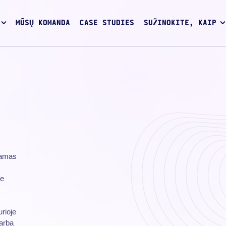
MŪSŲ KOMANDA
CASE STUDIES
SUŽINOKITE, KAIP
jamas
je
urioje
 arba