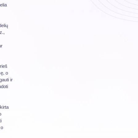
elia
delių
z.,
ur
rieš
mę, o
gauti ir
udoti
kirta
o
i
 o