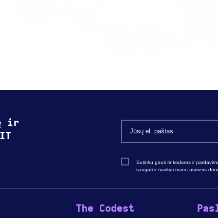
ę ir
IT
Sutinku gauti rinkodaros ir pardavim
saugoti ir tvarkyti mano asmens du
The Codest
Pas