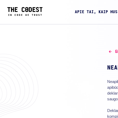
APIE TAI, KAIP MUS
G
NEA
Neapib
apibūd
deklar
saugom
Deklar
kompiu