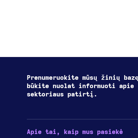
Prenumeruokite mūsų žinių baz
būkite nuolat informuoti apie 
sektoriaus patirtį.
Apie tai, kaip mus pasiekė