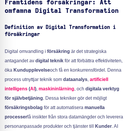
Framtidens försäkringar: Att
omfamna Digital Transformation
Definition av Digital Transformation i
försäkringar
Digital omvandling i
försäkring
är det strategiska
antagandet av
digital teknik
för att förbättra effektiviteten,
öka
Kundupplevelse
och få en konkurrensfördel. Denna
process utnyttjar teknik som
dataanalys
,
artificiell
intelligens
(
AI
)
,
maskininlärning
, och
digitala verktyg
för självbetjäning
. Dessa tekniker gör det möjligt
försäkringsbolag
för att automatisera
manuella
processer
få insikter från stora datamängder och leverera
personanpassade produkter och tjänster till
Kunder
. AI