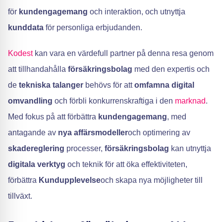
för
kundengagemang
och interaktion, och utnyttja
kunddata
för personliga erbjudanden.
Kodest
kan vara en värdefull partner på denna resa genom
att tillhandahålla
försäkringsbolag
med den expertis och
de
tekniska talanger
behövs för att
omfamna digital
omvandling
och förbli konkurrenskraftiga i den
marknad
.
Med fokus på att förbättra
kundengagemang
, med
antagande av
nya affärsmodeller
och optimering av
skadereglering
processer,
försäkringsbolag
kan utnyttja
digitala verktyg
och teknik för att öka effektiviteten,
förbättra
Kundupplevelse
och skapa nya möjligheter till
tillväxt.