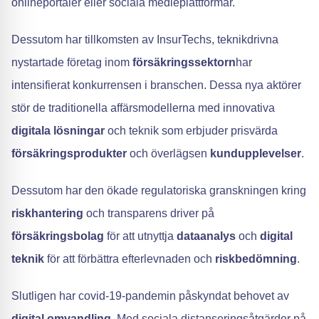
onlineportaler eller sociala medieplattformar.
Dessutom har tillkomsten av InsurTechs, teknikdrivna
nystartade företag inom
försäkringssektorn
har
intensifierat konkurrensen i branschen. Dessa nya aktörer
stör de traditionella affärsmodellerna med innovativa
digitala lösningar
och teknik som erbjuder prisvärda
försäkringsprodukter
och överlägsen
kundupplevelser
.
Dessutom har den ökade regulatoriska granskningen kring
riskhantering
och transparens driver på
försäkringsbolag
för att utnyttja
dataanalys
och
digital
teknik
för att förbättra efterlevnaden och
riskbedömning
.
Slutligen har covid-19-pandemin påskyndat behovet av
digital omvandling
. Med sociala distanseringsåtgärder på