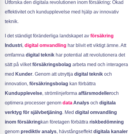
Utforska den digitala revolutionen inom försäkring: Ökad
effektivitet och kundupplevelse med hjälp av innovativ
teknik.
I det ständigt föränderliga landskapet av
försäkring
Industri
,
digital omvandling
har blivit ett viktigt ämne. Att
omfamna
digital teknik
har potential att revolutionera det
sätt på vilket
försäkringsbolag
arbeta med och interagera
med
Kunder
. Genom att utnyttja
digital teknik
och
innovation,
försäkringsbolag
kan förbättra
Kundupplevelse
, strömlinjeforma
affärsmodeller
och
optimera processer genom
data
Analys
och
digitala
verktyg för självbetjäning
. Med
digital omvandling
inom försäkring
kan företagen förbättra
riskbedömning
genom
prediktiv analys
, hävstångseffekt
digitala kanaler