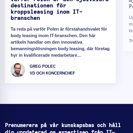
m
destinationen för
P
kroppsleasing inom IT-
U
branschen
m
Ta reda på varför Polen är förstahandsvalet för
te
body leasing inom IT-branschen. Den här
T
artikeln handlar om den innovativa
bemanningslösningen body leasing, där företag
hyr in kvalificerade medarbetare...
GREG POLEC
VD OCH KONCERNCHEF
Prenumerera på vår kunskapsbas och håll
dig uppdaterad om expertisen från IT-