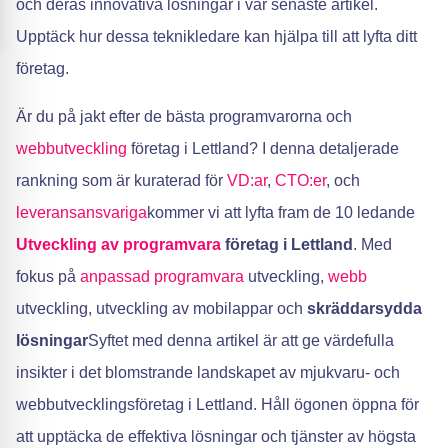
och deras innovativa lösningar i vår senaste artikel.
Upptäck hur dessa teknikledare kan hjälpa till att lyfta ditt
företag.
Är du på jakt efter de bästa programvarorna och
webbutveckling
företag i Lettland? I denna detaljerade
rankning som är kuraterad för
VD:ar
,
CTO:er
, och
leveransansvariga
kommer vi att lyfta fram de 10 ledande
Utveckling av programvara
företag i Lettland
. Med
fokus på
anpassad programvara
utveckling,
webb
utveckling, utveckling av mobilappar och
skräddarsydda
lösningar
Syftet med denna artikel är att ge värdefulla
insikter i det blomstrande landskapet av mjukvaru- och
webbutvecklingsföretag i Lettland. Håll ögonen öppna för
att upptäcka de effektiva lösningar och tjänster av högsta