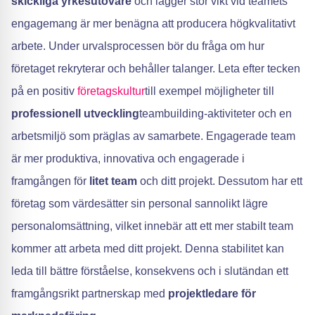
skickliga yrkesutövare
och lägger stor vikt vid teamets
engagemang är mer benägna att producera högkvalitativt
arbete. Under urvalsprocessen bör du fråga om hur
företaget rekryterar och behåller talanger. Leta efter tecken
på en positiv
företagskultur
till exempel möjligheter till
professionell utveckling
teambuilding-aktiviteter och en
arbetsmiljö som präglas av samarbete. Engagerade team
är mer produktiva, innovativa och engagerade i
framgången för
litet team
och ditt projekt. Dessutom har ett
företag som värdesätter sin personal sannolikt lägre
personalomsättning, vilket innebär att ett mer stabilt team
kommer att arbeta med ditt projekt. Denna stabilitet kan
leda till bättre förståelse, konsekvens och i slutändan ett
framgångsrikt partnerskap med
projektledare för