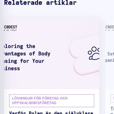
Relaterade artiklar
LÖSNINGAR FÖR FÖRETAG OCH
UPPSKALNINGSFÖRETAG
T
Varför Polen är den självklara