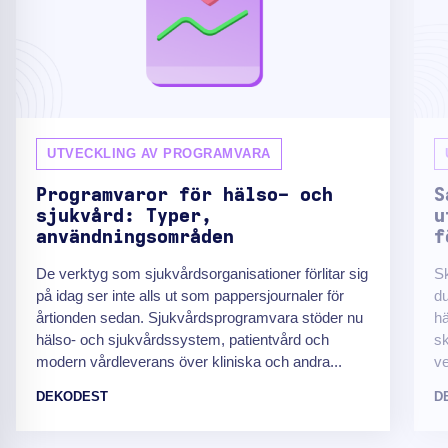
UTVECKLING AV PROGRAMVARA
Programvaror för hälso- och
S
sjukvård: Typer,
u
användningsområden
f
De verktyg som sjukvårdsorganisationer förlitar sig
Sk
på idag ser inte alls ut som pappersjournaler för
du
årtionden sedan. Sjukvårdsprogramvara stöder nu
hä
hälso- och sjukvårdssystem, patientvård och
sk
modern vårdleverans över kliniska och andra...
ve
DEKODEST
D