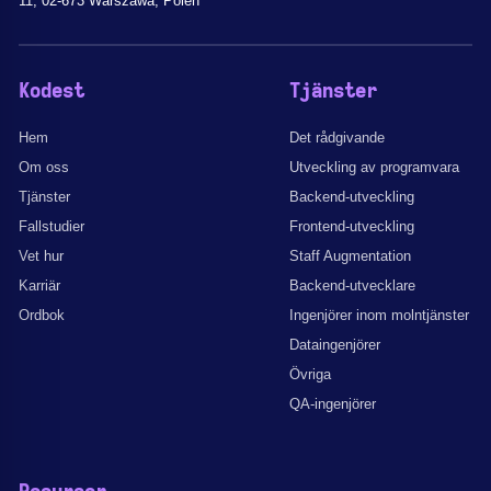
11, 02-673 Warszawa, Polen
Kodest
Tjänster
Hem
Det rådgivande
Om oss
Utveckling av programvara
Tjänster
Backend-utveckling
Fallstudier
Frontend-utveckling
Vet hur
Staff Augmentation
Karriär
Backend-utvecklare
Ordbok
Ingenjörer inom molntjänster
Dataingenjörer
Övriga
QA-ingenjörer